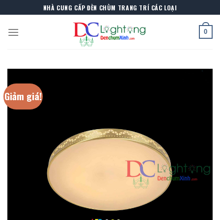
Skip
NHÀ CUNG CẤP ĐÈN CHÙM TRANG TRÍ CÁC LOẠI
to
content
0
Giảm giá!