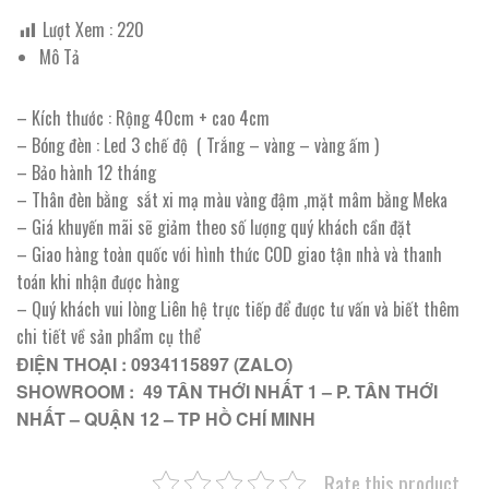
Lượt Xem :
220
Mô Tả
– Kích thước : Rộng 40cm + cao 4cm
– Bóng đèn : Led 3 chế độ ( Trắng – vàng – vàng ấm )
– Bảo hành 12 tháng
– Thân đèn bằng sắt xi mạ màu vàng đậm ,mặt mâm bằng Meka
– Giá khuyến mãi sẽ giảm theo số lượng quý khách cần đặt
– Giao hàng toàn quốc với hình thức COD giao tận nhà và thanh
toán khi nhận được hàng
– Quý khách vui lòng Liên hệ trực tiếp để được tư vấn và biết thêm
chi tiết về sản phẩm cụ thể
ĐIỆN THOẠI : 0934115897 (ZALO)
SHOWROOM : 49 TÂN THỚI NHẤT 1 – P. TÂN THỚI
NHẤT – QUẬN 12 – TP HỒ CHÍ MINH
Rate this product