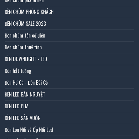
ĐÈN CHÙM PHÒNG KHÁCH
ĐÈN CHÙM SALE 2023
Đèn chùm tân cổ điển
Đèn chùm thuỷ tinh
ĐÈN DOWNLIGHT - LED
Đèn hắt tường
Đèn Hồ Cá - Đèn Bãi Cỏ
ĐÈN LED BÁN NGUYỆT
ĐÈN LED PHA
ĐÈN LED SÂN VƯỜN
Đèn Lon Nổi và Ốp Nổi Led