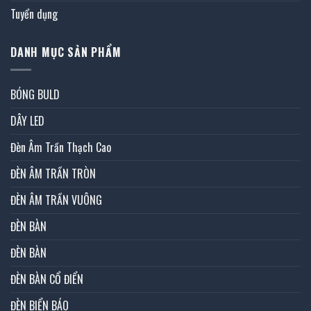
Tuyển dụng
DANH MỤC SẢN PHẨM
BÓNG BULD
DÂY LED
Đèn Âm Trần Thạch Cao
ĐÈN ÂM TRẦN TRÒN
ĐÈN ÂM TRẦN VUÔNG
ĐÈN BÀN
ĐÈN BÀN
ĐÈN BÀN CỔ ĐIỂN
ĐÈN BIỂN BÁO