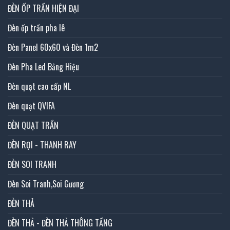
ĐÈN ỐP TRẦN HIỆN ĐẠI
Đèn ốp trần pha lê
Đèn Panel 60x60 và Đèn 1m2
Đèn Pha Led Bảng Hiệu
Đèn quạt cao cấp NL
Đèn quạt QVIFA
ĐÈN QUẠT TRẦN
ĐÈN RỌI - THANH RAY
ĐÈN SOI TRANH
Đèn Soi Tranh,Soi Gương
ĐÈN THẢ
ĐÈN THẢ - ĐÈN THẢ THÔNG TẦNG