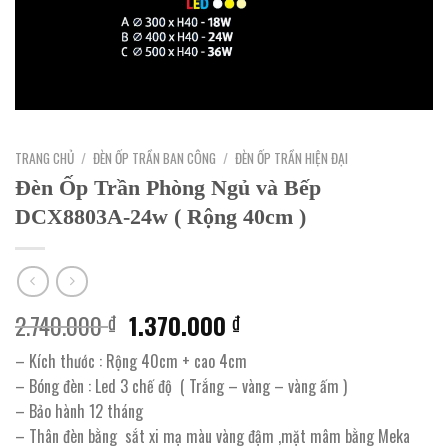
TRANG CHỦ
/
ĐÈN ỐP TRẦN BAN CÔNG
/
ĐÈN ỐP TRẦN HIỆN ĐẠI
Đèn Ốp Trần Phòng Ngủ và Bếp
DCX8803A-24w ( Rộng 40cm )
Giá
Giá
2.740.000
1.370.000
₫
₫
gốc
hiện
– Kích thước : Rộng 40cm + cao 4cm
là:
tại
– Bóng đèn : Led 3 chế độ ( Trắng – vàng – vàng ấm )
2.740.000 ₫.
là:
– Bảo hành 12 tháng
1.370.000 ₫.
– Thân đèn bằng sắt xi mạ màu vàng đậm ,mặt mâm bằng Meka