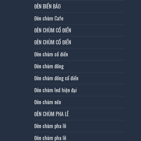
ĐÈN BIỂN BÁO
Đèn chùm Cafe
ĐÈN CHÙM CỔ ĐIỂN
ĐÈN CHÙM CỔ ĐIỂN
Đèn chùm cổ điển
Đèn chùm đồng
Đèn chùm đồng cổ điển
Đèn chùm led hiện đại
Đèn chùm nến
ĐÈN CHÙM PHA LÊ
Đèn chùm pha lê
Đèn chùm pha lê