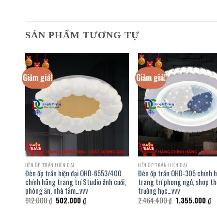
SẢN PHẨM TƯƠNG TỰ
Giảm giá!
Giảm giá!
ĐÈN ỐP TRẦN HIỆN ĐẠI
ĐÈN ỐP TRẦN HIỆN ĐẠI
h
Đèn ốp trần hiện đại OHD-6553/400
Đèn ốp trần OHD-305 chính 
ộ,
chính hãng trang trí Studio ảnh cưới,
trang trí phong ngủ, shop th
phòng ăn, nhà tắm…vvv
trường học…vvv
Giá
Giá
Giá
Gi
912.000
₫
502.000
₫
2.464.400
₫
1.355.000
₫
gốc
hiện
gốc
hi
là:
tại
là:
tạ