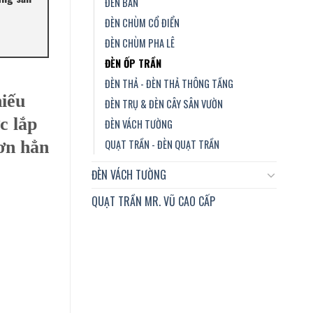
ĐÈN BÀN
ĐÈN CHÙM CỔ ĐIỂN
ĐÈN CHÙM PHA LÊ
ĐÈN ỐP TRẦN
ĐÈN THẢ - ĐÈN THẢ THÔNG TẦNG
hiếu
ĐÈN TRỤ & ĐÈN CÂY SÂN VƯỜN
c lắp
ĐÈN VÁCH TƯỜNG
QUẠT TRẦN - ĐÈN QUẠT TRẦN
hơn hẳn
ĐÈN VÁCH TƯỜNG
QUẠT TRẦN MR. VŨ CAO CẤP