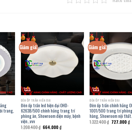
Giảm giá!
Giảm giá!
ĐÈN ỐP TRẦN HIỆN ĐẠI
ĐÈN ỐP TRẦN HIỆN ĐẠI
hãng
Đèn ốp trần led hiện đại OHD-
Đèn ốp trần chính hãng 
ời trang,
6263B/500 chính hãng trang trí
1001/500 trang trí phòn
phòng ăn, Showroom điện máy, bệnh
hàng, Showroom nội thất
viện…vvv
á
Giá
G
1.322.400
₫
727.000
₫
ện
gốc
h
Giá
Giá
1.208.400
₫
664.000
₫
i
là:
t
gốc
hiện