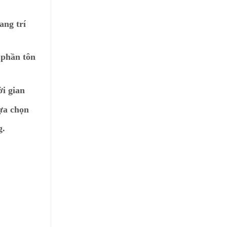
ang trí
 phần tôn
ời gian
lựa chọn
g.