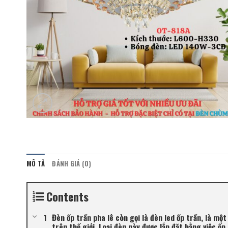
MÔ TẢ
ĐÁNH GIÁ (0)
Contents
Đèn ốp trần pha lê còn gọi là đèn led ốp trần, là mộ
trên thế giới. Loại đèn này được lắp đặt bằng việc ố