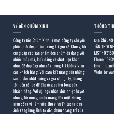
912.000 ₫.
là:
2.464.400 ₫.
là:
 ₫.
502.000 ₫.
1.
VỀ ĐÈN CHÙM XINH
THÔNG TIN
Công ty Đèn Chùm Xinh là một công ty chuyên
Địa Chỉ
: 49
phân phối đèn chùm trang trí giá rẻ. Chúng tôi
TÂN THỚI N
cung cấp các sản phẩm đèn chùm đa dạng với
MST : 0315
nhiều mẫu mã, kiểu dáng và chất liệu khác
Phone : 093
nhau để đáp ứng nhu cầu trang trí không gian
Email : den
của khách hàng. Với cam kết mang đến những
Website: ww
sản phẩm chất lượng và giá cả hợp lý, chúng
tôi luôn nỗ lực để đáp ứng sự hài lòng của
khách hàng. Với đội ngũ nhân viên nhiệt huyết,
chúng tôi mong muốn mang đến một không
gian sống và làm việc thú vị và ấn tượng qua
ánh sáng lung linh từ đèn chùm trang trí của