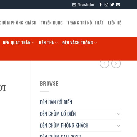
Newsletter
 CHÙM PHÒNG KHÁCH
TUYỂN DỤNG
TRANG TRÍ NỘI THẤT
LIÊN HỆ
ĐÈN QUẠT TRẦN
ĐÈN THẢ
ĐÈN VÁCH TƯỜNG
BROWSE
ỚI
ĐÈN BÀN CỔ ĐIỂN
ĐÈN CHÙM CỔ ĐIỂN
ĐÈN CHÙM PHÒNG KHÁCH
ĐÈN CHÙM SALE 2023