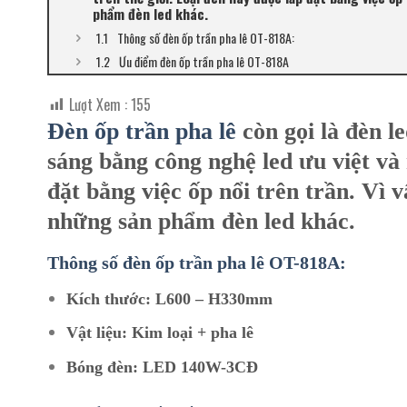
phẩm đèn led khác.
Thông số đèn ốp trần pha lê OT-818A:
Ưu điểm đèn ốp trần pha lê OT-818A
Lượt Xem :
155
Đèn ốp trần pha lê
còn gọi là đèn l
sáng bằng công nghệ led ưu việt và 
đặt bằng việc ốp nổi trên trần. Vì 
những sản phẩm đèn led khác.
Thông số đèn ốp trần pha lê OT-818A:
Kích thước: L600 – H330mm
Vật liệu: Kim loại + pha lê
Bóng đèn: LED 140W-3CĐ