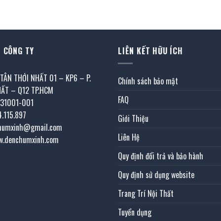
1.322.400 ₫.
l
là:
tại
355.000 ₫.
7
1.208.400 ₫.
là:
664.000 ₫.
 CÔNG TY
LIÊN KẾT HỮU ÍCH
 TÂN THỚI NHẤT 01 – KP6 – P.
Chính sách bảo mật
HẤT – Q12 TP.HCM
FAQ
031001-001
4.115.897
Giới Thiệu
chumxinh@gmail.com
Liên Hệ
w.denchumxinh.com
Quy định đổi trả và bảo hành
Quy định sử dụng website
Trang Trí Nội Thất
Tuyển dụng