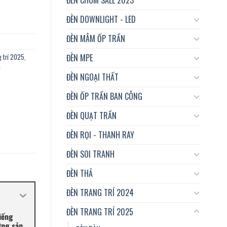
ĐÈN DOWNLIGHT - LED
ĐÈN MÂM ỐP TRẦN
ĐÈN MPE
g trí 2025
,
h
ĐÈN NGOẠI THẤT
ĐÈN ỐP TRẦN BAN CÔNG
ĐÈN QUẠT TRẦN
ĐÈN RỌI - THANH RAY
ĐÈN SOI TRANH
ĐÈN THẢ
ĐÈN TRANG TRÍ 2024
ĐÈN TRANG TRÍ 2025
iếng
ững sản