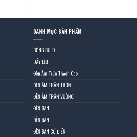
à:
27.000 ₫.
DANH MỤC SẢN PHẨM
BÓNG BULD
DÂY LED
Đèn Âm Trần Thạch Cao
ĐÈN ÂM TRẦN TRÒN
ĐÈN ÂM TRẦN VUÔNG
ĐÈN BÀN
ĐÈN BÀN
ĐÈN BÀN CỔ ĐIỂN