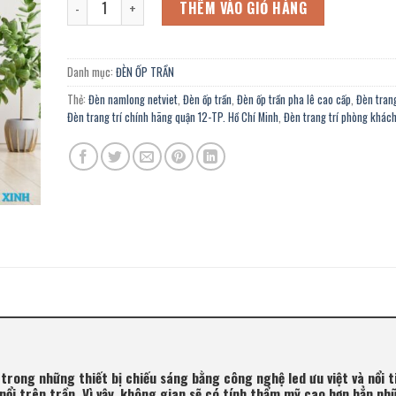
4.840.000 ₫.
là:
THÊM VÀO GIỎ HÀNG
2.662.000 ₫.
Danh mục:
ĐÈN ỐP TRẦN
Thẻ:
Đèn namlong netviet
,
Đèn ốp trần
,
Đèn ốp trần pha lê cao cấp
,
Đèn tran
Đèn trang trí chính hãng quận 12-TP. Hồ Chí Minh
,
Đèn trang trí phòng khác
t trong những thiết bị chiếu sáng bằng công nghệ led ưu việt và nổi t
p nổi trên trần. Vì vậy, không gian sẽ có tính thẩm mỹ cao hơn hẳn nh