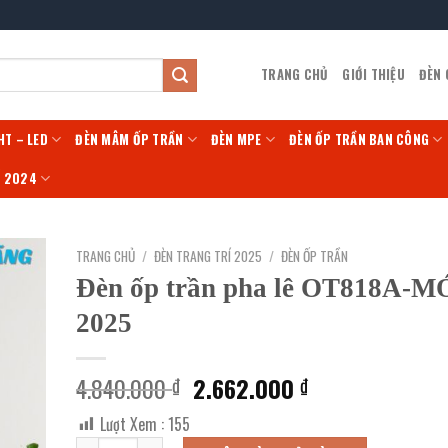
TRANG CHỦ
GIỚI THIỆU
ĐÈN
HT – LED
ĐÈN MÂM ỐP TRẦN
ĐÈN MPE
ĐÈN ỐP TRẦN BAN CÔNG
Í 2024
TRANG CHỦ
/
ĐÈN TRANG TRÍ 2025
/
ĐÈN ỐP TRẦN
Đèn ốp trần pha lê OT818A-M
2025
Giá
Giá
4.840.000
2.662.000
₫
₫
gốc
hiện
Lượt Xem :
155
là:
tại
Đèn ốp trần pha lê OT818A-MỚI 2025 số lượng