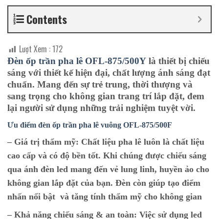
Contents
Lượt Xem :
172
Đèn ốp trần pha lê OFL-875/500Y
là thiết bị chiếu
sáng với thiết kế hiện đại, chất lượng ánh sáng đạt
chuẩn. Mang đến sự trẻ trung, thời thượng và
sang trọng cho không gian trang trí lắp đặt, đem
lại người sử dụng những trải nghiệm tuyệt vời.
Ưu điểm đèn ốp trần pha lê vuông O
FL-875/500F
– Giá trị thẩm mỹ:
Chất liệu pha lê luôn là chất liệu
cao cấp và có độ bền tốt. Khi chúng được chiếu sáng
qua ánh đèn led mang đến vẻ lung linh, huyền ảo cho
không gian lắp đặt của bạn. Đèn còn giúp tạo điểm
nhấn nổi bật và tăng tính thẩm mỹ cho không gian
– Khả năng chiếu sáng & an toàn:
Việc sử dụng led