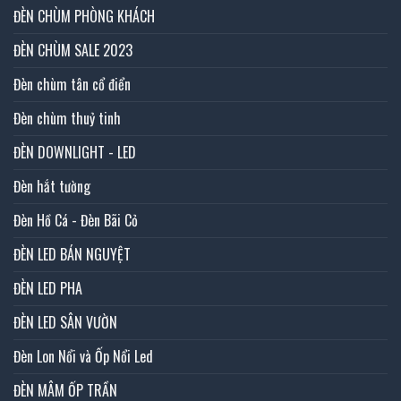
ĐÈN CHÙM PHÒNG KHÁCH
ĐÈN CHÙM SALE 2023
Đèn chùm tân cổ điển
Đèn chùm thuỷ tinh
ĐÈN DOWNLIGHT - LED
Đèn hắt tường
Đèn Hồ Cá - Đèn Bãi Cỏ
ĐÈN LED BÁN NGUYỆT
ĐÈN LED PHA
ĐÈN LED SÂN VƯỜN
Đèn Lon Nổi và Ốp Nổi Led
ĐÈN MÂM ỐP TRẦN