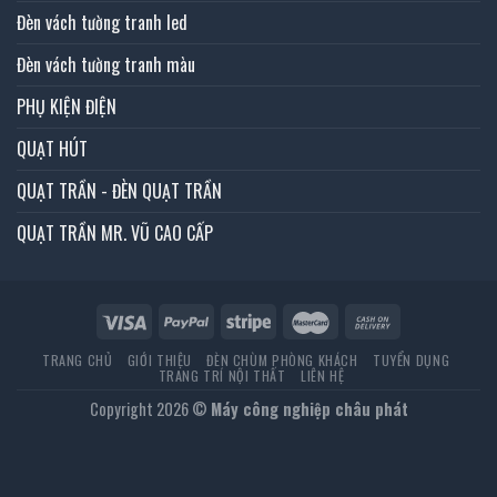
Đèn vách tường tranh led
Đèn vách tường tranh màu
PHỤ KIỆN ĐIỆN
QUẠT HÚT
QUẠT TRẦN - ĐÈN QUẠT TRẦN
QUẠT TRẦN MR. VŨ CAO CẤP
TRANG CHỦ
GIỚI THIỆU
ĐÈN CHÙM PHÒNG KHÁCH
TUYỂN DỤNG
TRANG TRÍ NỘI THẤT
LIÊN HỆ
Copyright 2026 ©
Máy công nghiệp châu phát