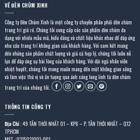
VỀ ĐÈN CHÙM XINH
Công ty Đèn Chùm Xinh là một công ty chuyên phân phối đèn chùm
trang trí giá rẻ. Chúng tôi cung cấp các sản phẩm đèn chùm đa
dạng với nhiều mẫu mã, kiểu dáng và chất liệu khác nhau để đáp ứng
nhu cầu trang trí không gian của khách hàng. Với cam kết mang
đến những sản phẩm chất lượng và giá cả hợp lý, chúng tôi luôn nỗ
lực để đáp ứng sự hài lòng của khách hàng. Với đội ngũ nhân viên
nhiệt huyết, chúng tôi mong muốn mang đến một không gian sống
và làm việc thú vị và ấn tượng qua ánh sáng lung linh từ đèn chùm
trang trí của chúng tôi.
THÔNG TIN CÔNG TY
Địa Chỉ
: 49 TÂN THỚI NHẤT 01 – KP6 – P. TÂN THỚI NHẤT – Q12
TP.HCM
MST : 0315031001-001