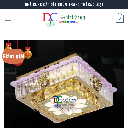
Skip
NHÀ CUNG CẤP ĐÈN CHÙM TRANG TRÍ CÁC LOẠI
to
content
0
Giảm giá!