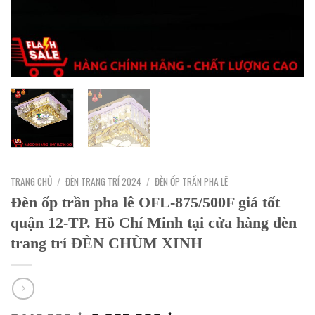
TRANG CHỦ
/
ĐÈN TRANG TRÍ 2024
/
ĐÈN ỐP TRẦN PHA LÊ
Đèn ốp trần pha lê OFL-875/500F giá tốt
quận 12-TP. Hồ Chí Minh tại cửa hàng đèn
trang trí ĐÈN CHÙM XINH