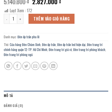
Giá
Giá
5.140.800
2.827.000
₫
₫
gốc
hiện
Lượt Xem :
172
là:
tại
Đèn ốp trần pha lê OFL-875/500F giá tốt quận 12-TP. Hồ Chí Minh tạ
5.140.800 ₫.
là:
THÊM VÀO GIỎ HÀNG
2.827.000 ₫.
Danh mục:
Đèn ốp trần pha lê
Thẻ:
Cửa hàng Đèn Chùm Xinh
,
Đèn ốp trần
,
Đèn ốp trần led hiện đại
,
Đèn trang trí
chính hãng quận 12-TP. Hồ Chí Minh
,
Đèn trang trí giá rẻ
,
Đèn trang trí phòng khách
,
Đèn trang trí phòng ngủ
MÔ TẢ
ĐÁNH GIÁ (0)