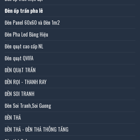
Đèn ốp trần pha lê
Đèn Panel 60x60 và Đèn 1m2
Đèn Pha Led Bảng Hiệu
Đèn quạt cao cấp NL
Đèn quạt QVIFA
ĐÈN QUẠT TRẦN
ĐÈN RỌI - THANH RAY
ĐÈN SOI TRANH
Đèn Soi Tranh,Soi Gương
ĐÈN THẢ
ĐÈN THẢ - ĐÈN THẢ THÔNG TẦNG