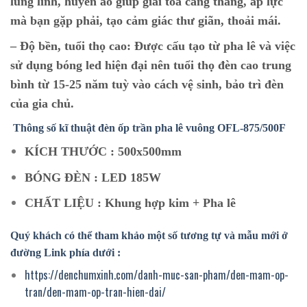
lung linh, huyền ảo giúp giải tỏa căng thẳng, áp lực
mà bạn gặp phải, tạo cảm giác thư giãn, thoải mái.
–
Độ bền, tuổi thọ cao:
Được cấu tạo từ pha lê và việc
sử dụng bóng led hiện đại nên tuổi thọ đèn cao trung
bình từ 15-25 năm tuỳ vào cách vệ sinh, bảo trì đèn
của gia chủ.
Thông số kĩ thuật đèn ốp trần pha lê vuông O
FL-875/500F
KÍCH THƯỚC : 500x500mm
BÓNG ĐÈN : LED 185W
CHẤT LIỆU : Khung hợp kim + Pha lê
Quý khách có thể tham khảo một số tương tự và mẫu mới ở
đường Link phía dưới :
https://denchumxinh.com/danh-muc-san-pham/den-mam-op-
tran/den-mam-op-tran-hien-dai/