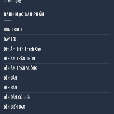
Tuyển dụng
DANH MỤC SẢN PHẨM
BÓNG BULD
DÂY LED
Đèn Âm Trần Thạch Cao
ĐÈN ÂM TRẦN TRÒN
ĐÈN ÂM TRẦN VUÔNG
ĐÈN BÀN
ĐÈN BÀN
ĐÈN BÀN CỔ ĐIỂN
ĐÈN BIỂN BÁO