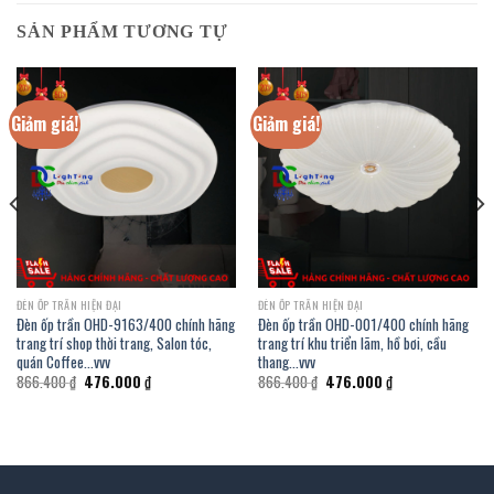
SẢN PHẨM TƯƠNG TỰ
Giảm giá!
Giảm giá!
ĐÈN ỐP TRẦN HIỆN ĐẠI
ĐÈN ỐP TRẦN HIỆN ĐẠI
Đèn ốp trần OHD-9163/400 chính hãng
Đèn ốp trần OHD-001/400 chính hãng
trang trí shop thời trang, Salon tóc,
trang trí khu triển lãm, hồ bơi, cầu
quán Coffee…vvv
thang…vvv
Giá
Giá
Giá
Giá
866.400
₫
476.000
₫
866.400
₫
476.000
₫
gốc
hiện
gốc
hiện
là:
tại
là:
tại
866.400 ₫.
là:
866.400 ₫.
là:
476.000 ₫.
476.000 ₫.