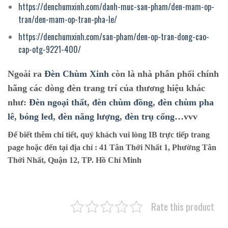
https://denchumxinh.com/danh-muc-san-pham/den-mam-op-
tran/den-mam-op-tran-pha-le/
https://denchumxinh.com/san-pham/den-op-tran-dong-cao-
cap-otg-9221-400/
Ngoài ra
Đèn Chùm Xinh
còn là nhà phân phối chính
hãng các dòng đèn trang trí của thương hiệu khác
như:
Đèn ngoại thất
,
đèn chùm đồng
,
đèn chùm pha
lê
,
bóng led
,
đèn năng lượng
,
đèn trụ cổng
…vvv
Để biết thêm chi tiết, quý khách vui lòng IB trực tiếp trang
page hoặc đến tại địa chỉ :
41 Tân Thới Nhất 1, Phường Tân
Thới Nhất, Quận 12, TP. Hồ Chí Minh
Rate this product