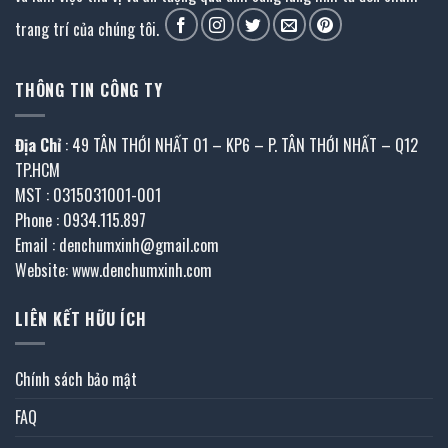
trang trí của chúng tôi.
THÔNG TIN CÔNG TY
Địa Chỉ
: 49 TÂN THỚI NHẤT 01 – KP6 – P. TÂN THỚI NHẤT – Q12
TP.HCM
MST : 0315031001-001
Phone : 0934.115.897
Email : denchumxinh@gmail.com
Website: www.denchumxinh.com
LIÊN KẾT HỮU ÍCH
Chính sách bảo mật
FAQ