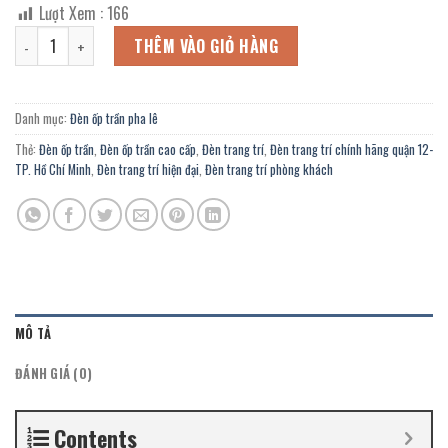
gốc
hiện
Lượt Xem :
166
là:
tại
Đèn ốp trần pha lê OFL-601/500Y trang trí căn hộ, Showroom nội thấ
5.572.800 ₫.
là:
THÊM VÀO GIỎ HÀNG
3.065.000 ₫.
Danh mục:
Đèn ốp trần pha lê
Thẻ:
Đèn ốp trần
,
Đèn ốp trần cao cấp
,
Đèn trang trí
,
Đèn trang trí chính hãng quận 12-
TP. Hồ Chí Minh
,
Đèn trang trí hiện đại
,
Đèn trang trí phòng khách
MÔ TẢ
ĐÁNH GIÁ (0)
Contents