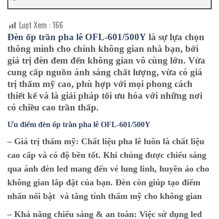
Lượt Xem :
166
Đèn ốp trần pha lê OFL-601/500Y
là sự lựa chọn
thông minh cho chính không gian nhà bạn, bởi
giá trị đèn đem đến không gian vô cùng lớn. Vừa
cung cấp nguồn ánh sáng chất lượng, vừa có giá
trị thẩm mỹ cao, phù hợp với mọi phong cách
thiết kế và là giải pháp tối ưu hóa với những nơi
có chiều cao trần thấp.
Ưu điểm đèn ốp trần pha lê O
FL-601/500Y
– Giá trị thẩm mỹ:
Chất liệu pha lê luôn là chất liệu
cao cấp và có độ bền tốt. Khi chúng được chiếu sáng
qua ánh đèn led mang đến vẻ lung linh, huyền ảo cho
không gian lắp đặt của bạn. Đèn còn giúp tạo điểm
nhấn nổi bật và tăng tính thẩm mỹ cho không gian
– Khả năng chiếu sáng & an toàn:
Việc sử dụng led