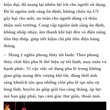
hiện đại, đã mang lại nhiều lợi ích cho người sử dụng.
Đó là nguồn ánh sáng ổn định, không chứa tia UV
gây hại cho mắt, an toàn cho người dùng và thân
thiện môi trường. Cung cấp nguồn ánh sáng ổn định,
không nhấp nháy, âm thanh khi bật đèn và điện năng
tiêu thụ thấp, giúp tiết kiệm chi phí tiền điện hàng
tháng.
– Mang ý nghĩa phong thủy tốt lành:
Theo phong
thủy chất liệu pha lê thể hiện sự tốt lành, may mắn và
hạnh phúc. Vì vậy việc sử dụng pha lê trong không
gian giúp mang đến vượng khí tốt, đồng thời ánh
sáng khuếch tán qua những viên pha lê tạo nên sự
lung linh, huyền ảo giúp giải tỏa căng thẳng, áp lực
mà bạn gặp phải, tạo cảm giác thư giãn, thoải mái.