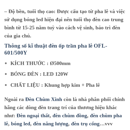
–
Độ bền, tuổi thọ cao:
Được cấu tạo từ pha lê và việc
sử dụng bóng led hiện đại nên tuổi thọ đèn cao trung
bình từ 15-25 năm tuỳ vào cách vệ sinh, bảo trì đèn
của gia chủ.
Thông số kĩ thuật đèn ốp trần pha lê O
FL-
601/500Y
KÍCH THƯỚC : Ø500mm
BÓNG ĐÈN : LED 120W
CHẤT LIỆU : Khung hợp kim + Pha lê
Ngoài ra
Đèn Chùm Xinh
còn là nhà phân phối chính
hãng các dòng đèn trang trí của thương hiệu khác
như:
Đèn ngoại thất
,
đèn chùm đồng
,
đèn chùm pha
lê
,
bóng led
,
đèn năng lượng
,
đèn trụ cổng
…vvv