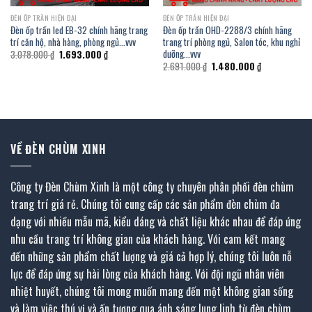
ĐÈN ỐP TRẦN HIỆN ĐẠI
ĐÈN ỐP TRẦN HIỆN ĐẠI
Đèn ốp trần led EB-32 chính hãng trang
Đèn ốp trần OHD-2288/3 chính hãng
trí căn hộ, nhà hàng, phòng ngủ…vvv
trang trí phòng ngủ, Salon tóc, khu nghỉ
dưỡng…vvv
Giá
Giá
3.078.000
₫
1.693.000
₫
gốc
hiện
Giá
Giá
2.691.000
₫
1.480.000
₫
là:
tại
gốc
hiện
3.078.000 ₫.
là:
là:
tại
1.693.000 ₫.
2.691.000 ₫.
là:
.
1.480.000 ₫.
VỀ ĐÈN CHÙM XINH
Công ty Đèn Chùm Xinh là một công ty chuyên phân phối đèn chùm
trang trí giá rẻ. Chúng tôi cung cấp các sản phẩm đèn chùm đa
dạng với nhiều mẫu mã, kiểu dáng và chất liệu khác nhau để đáp ứng
nhu cầu trang trí không gian của khách hàng. Với cam kết mang
đến những sản phẩm chất lượng và giá cả hợp lý, chúng tôi luôn nỗ
lực để đáp ứng sự hài lòng của khách hàng. Với đội ngũ nhân viên
nhiệt huyết, chúng tôi mong muốn mang đến một không gian sống
và làm việc thú vị và ấn tượng qua ánh sáng lung linh từ đèn chùm