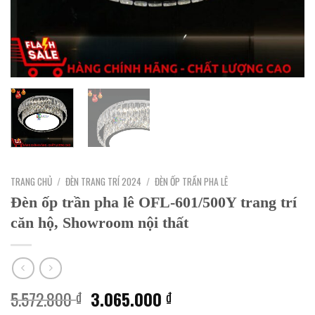
TRANG CHỦ
/
ĐÈN TRANG TRÍ 2024
/
ĐÈN ỐP TRẦN PHA LÊ
Đèn ốp trần pha lê OFL-601/500Y trang trí
căn hộ, Showroom nội thất
Giá
Giá
5.572.800
3.065.000
₫
₫