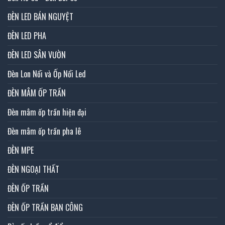
ĐÈN LED BÁN NGUYỆT
ĐÈN LED PHA
ĐÈN LED SÂN VƯỜN
Đèn Lon Nổi và Ốp Nổi Led
ĐÈN MÂM ỐP TRẦN
Đèn mâm ốp trần hiện đại
Đèn mâm ốp trần pha lê
ĐÈN MPE
ĐÈN NGOẠI THẤT
ĐÈN ỐP TRẦN
ĐÈN ỐP TRẦN BAN CÔNG