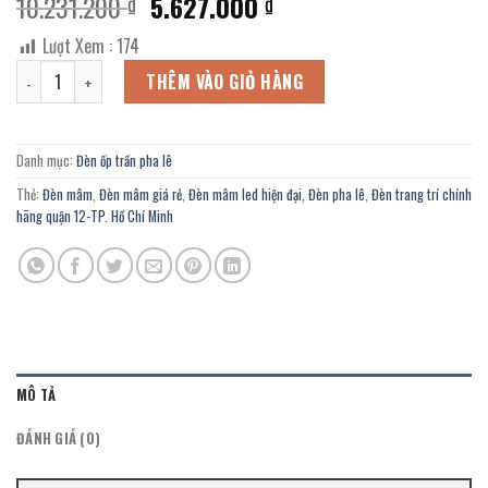
Giá
Giá
10.231.200
5.627.000
₫
₫
gốc
hiện
Lượt Xem :
174
là:
tại
Đèn ốp trần pha lê OFL-3138/800 chính hãng trang trí ban công, Sp
10.231.200 ₫.
là:
THÊM VÀO GIỎ HÀNG
5.627.000 ₫.
Danh mục:
Đèn ốp trần pha lê
Thẻ:
Đèn mâm
,
Đèn mâm giá rẻ
,
Đèn mâm led hiện đại
,
Đèn pha lê
,
Đèn trang trí chính
hãng quận 12-TP. Hồ Chí Minh
MÔ TẢ
ĐÁNH GIÁ (0)