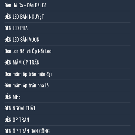
Đèn Hồ Cá - Đèn Bãi Cỏ
ĐÈN LED BÁN NGUYỆT
ĐÈN LED PHA
ĐÈN LED SÂN VƯỜN
Đèn Lon Nổi và Ốp Nổi Led
ĐÈN MÂM ỐP TRẦN
Đèn mâm ốp trần hiện đại
Đèn mâm ốp trần pha lê
ĐÈN MPE
ĐÈN NGOẠI THẤT
ĐÈN ỐP TRẦN
ĐÈN ỐP TRẦN BAN CÔNG