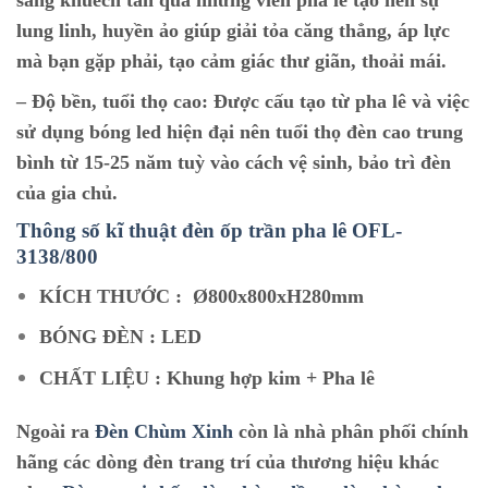
sáng khuếch tán qua những viên pha lê tạo nên sự
lung linh, huyền ảo giúp giải tỏa căng thẳng, áp lực
mà bạn gặp phải, tạo cảm giác thư giãn, thoải mái.
–
Độ bền, tuổi thọ cao:
Được cấu tạo từ pha lê và việc
sử dụng bóng led hiện đại nên tuổi thọ đèn cao trung
bình từ 15-25 năm tuỳ vào cách vệ sinh, bảo trì đèn
của gia chủ.
Thông số kĩ thuật đèn ốp trần pha lê O
FL-
3138/800
KÍCH THƯỚC :
Ø800x800xH280mm
BÓNG ĐÈN : LED
CHẤT LIỆU : Khung hợp kim + Pha lê
Ngoài ra
Đèn Chùm Xinh
còn là nhà phân phối chính
hãng các dòng đèn trang trí của thương hiệu khác