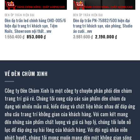
ĐÈN ỐP TRẦN HIỆN ĐẠI
ĐÈN ỐP TRẦN HIỆN ĐẠI
Đèn ốp trần led chính hãng OHD-005/6
Đèn ốp trần PN-75882/500 hiện đại
hiện đại trang trí khách sạn, Tiệm
trang trí khách sạn, văn phòng, Studio
Nails, Showroom nội thất…vvv
áo cưới…vvv
Giá
Giá
Giá
Giá
1.550.400
₫
853.000
₫
3.981.600
₫
2.190.000
₫
gốc
hiện
gốc
hiện
là:
tại
là:
tại
1.550.400 ₫.
là:
3.981.600 ₫.
là:
853.000 ₫.
2.190.000 ₫.
VỀ ĐÈN CHÙM XINH
Công ty Đèn Chùm Xinh là một công ty chuyên phân phối đèn chùm
trang trí giá rẻ. Chúng tôi cung cấp các sản phẩm đèn chùm đa
dạng với nhiều mẫu mã, kiểu dáng và chất liệu khác nhau để đáp ứng
nhu cầu trang trí không gian của khách hàng. Với cam kết mang
đến những sản phẩm chất lượng và giá cả hợp lý, chúng tôi luôn nỗ
lực để đáp ứng sự hài lòng của khách hàng. Với đội ngũ nhân viên
nhiệt huyết, chúng tôi mong muốn mang đến một không gian sống