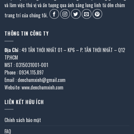
và làm việc thú vị và ấn tượng qua ánh sáng lung linh từ đèn chùm
trang trí của chúng tôi.
THÔNG TIN CÔNG TY
Địa Chỉ
: 49 TÂN THỚI NHẤT 01 – KP6 – P. TÂN THỚI NHẤT – Q12
TP.HCM
MST : 0315031001-001
Phone : 0934.115.897
Email : denchumxinh@gmail.com
Website: www.denchumxinh.com
LIÊN KẾT HỮU ÍCH
Chính sách bảo mật
FAQ