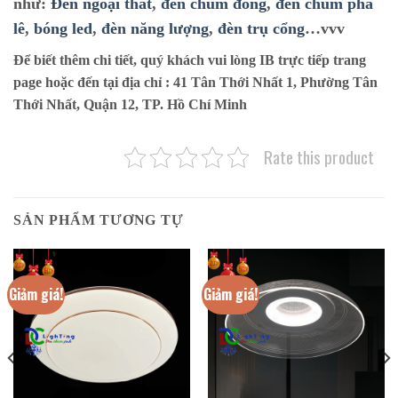
như:
Đèn ngoại thất
,
đèn chùm đồng
,
đèn chùm pha
lê
,
bóng led
,
đèn năng lượng
,
đèn trụ cổng
…vvv
Để biết thêm chi tiết, quý khách vui lòng IB trực tiếp trang
page hoặc đến tại địa chỉ :
41 Tân Thới Nhất 1, Phường Tân
Thới Nhất, Quận 12, TP. Hồ Chí Minh
Rate this product
SẢN PHẨM TƯƠNG TỰ
Giảm giá!
Giảm giá!