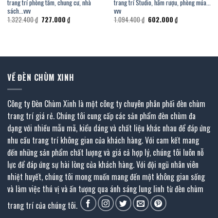
trang trí phòng tắm, chung cư, nhà
trang trí Studio, hầm rượu, phòng múa…
sách…vvv
vvv
Giá
Giá
Giá
Giá
1.322.400
₫
727.000
₫
1.094.400
₫
602.000
₫
gốc
hiện
gốc
hiện
là:
tại
là:
tại
1.322.400 ₫.
là:
1.094.400 ₫.
là:
727.000 ₫.
602.000 ₫.
VỀ ĐÈN CHÙM XINH
Công ty Đèn Chùm Xinh là một công ty chuyên phân phối đèn chùm
trang trí giá rẻ. Chúng tôi cung cấp các sản phẩm đèn chùm đa
dạng với nhiều mẫu mã, kiểu dáng và chất liệu khác nhau để đáp ứng
nhu cầu trang trí không gian của khách hàng. Với cam kết mang
đến những sản phẩm chất lượng và giá cả hợp lý, chúng tôi luôn nỗ
lực để đáp ứng sự hài lòng của khách hàng. Với đội ngũ nhân viên
nhiệt huyết, chúng tôi mong muốn mang đến một không gian sống
và làm việc thú vị và ấn tượng qua ánh sáng lung linh từ đèn chùm
trang trí của chúng tôi.