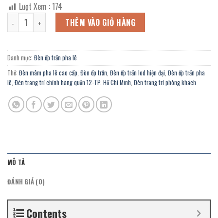
gốc
hiện
Lượt Xem :
174
là:
tại
Đèn ốp trần pha lê OFL-3088/600Y trang trí đại sảnh công ty, nhà c
6.048.000 ₫.
là:
THÊM VÀO GIỎ HÀNG
3.326.000 ₫.
Danh mục:
Đèn ốp trần pha lê
Thẻ:
Đèn mâm pha lê cao cấp
,
Đèn ốp trần
,
Đèn ốp trần led hiện đại
,
Đèn ốp trần pha
lê
,
Đèn trang trí chính hãng quận 12-TP. Hồ Chí Minh
,
Đèn trang trí phòng khách
MÔ TẢ
ĐÁNH GIÁ (0)
Contents