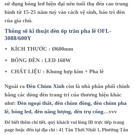
sử dụng bóng led hiện đại nên tuổi thọ đèn cao trung
bình từ 15-25 năm tuỳ vào cách vệ sinh, bảo trì đèn
của gia chủ.
Thông số kĩ thuật đèn ốp trần pha lê O
FL-
3088/600Y
KÍCH THƯỚC : Ø600mm
BÓNG ĐÈN : LED 160W
CHẤT LIỆU : Khung hợp kim + Pha lê
Ngoài ra
Đèn Chùm Xinh
còn là nhà phân phối chính
hãng các dòng đèn trang trí của thương hiệu khác
như:
Đèn ngoại thất
,
đèn chùm đồng
,
đèn chùm pha
lê
,
bóng led
,
đèn năng lượng
,
đèn trụ cổng
…vvv
Để biết thêm chi tiết, quý khách vui lòng IB trực tiếp trang
page hoặc đến tại địa chỉ :
41 Tân Thới Nhất 1, Phường Tân