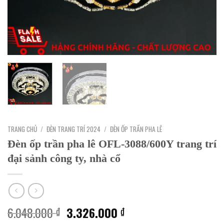
TRANG CHỦ
/
ĐÈN TRANG TRÍ 2024
/
ĐÈN ỐP TRẦN PHA LÊ
Đèn ốp trần pha lê OFL-3088/600Y trang trí
đại sảnh công ty, nhà cổ
Giá
Giá
6.048.000
3.326.000
₫
₫