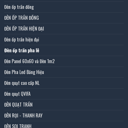
Đèn ốp trần đồng
ĐÈN ỐP TRẦN ĐỒNG
ĐÈN ỐP TRẦN HIỆN ĐẠI
Đèn ốp trần hiện đại
Đèn ốp trần pha lê
Đèn Panel 60x60 và Đèn 1m2
Đèn Pha Led Bảng Hiệu
Đèn quạt cao cấp NL
Đèn quạt QVIFA
ĐÈN QUẠT TRẦN
ĐÈN RỌI - THANH RAY
ĐÈN SOI TRANH