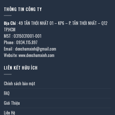
THÔNG TIN CÔNG TY
Địa Chỉ
: 49 TÂN THỚI NHẤT 01 – KP6 – P. TÂN THỚI NHẤT – Q12
TP.HCM
MST : 0315031001-001
Phone : 0934.115.897
Email : denchumxinh@gmail.com
Website: www.denchumxinh.com
LIÊN KẾT HỮU ÍCH
Chính sách bảo mật
FAQ
Giới Thiệu
Liên Hệ