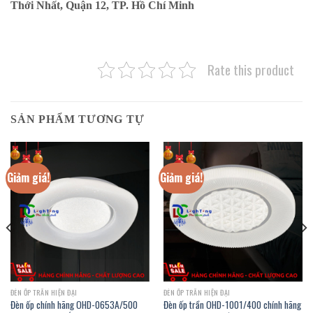
Thới Nhất, Quận 12, TP. Hồ Chí Minh
Rate this product
SẢN PHẨM TƯƠNG TỰ
Giảm giá!
Giảm giá!
ĐÈN ỐP TRẦN HIỆN ĐẠI
ĐÈN ỐP TRẦN HIỆN ĐẠI
Đèn ốp chính hãng OHD-0653A/500
Đèn ốp trần OHD-1001/400 chính hãng