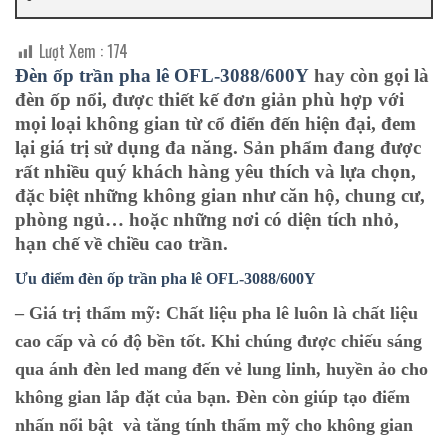
Lượt Xem :
174
Đèn ốp trần pha lê OFL-3088/600Y
hay còn gọi là
đèn ốp nổi, được thiết kế đơn giản phù hợp với
mọi loại không gian từ cổ điển đến hiện đại, đem
lại giá trị sử dụng đa năng. Sản phẩm đang được
rất nhiều quý khách hàng yêu thích và lựa chọn,
đặc biệt những không gian như căn hộ, chung cư,
phòng ngủ… hoặc những nơi có diện tích nhỏ,
hạn chế về chiều cao trần.
Ưu điểm đèn ốp trần pha lê O
FL-3088/600Y
– Giá trị thẩm mỹ:
Chất liệu pha lê luôn là chất liệu
cao cấp và có độ bền tốt. Khi chúng được chiếu sáng
qua ánh đèn led mang đến vẻ lung linh, huyền ảo cho
không gian lắp đặt của bạn. Đèn còn giúp tạo điểm
nhấn nổi bật và tăng tính thẩm mỹ cho không gian