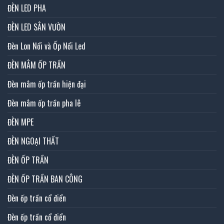
ĐÈN LED PHA
ĐÈN LED SÂN VƯỜN
Đèn Lon Nổi và Ốp Nổi Led
ĐÈN MÂM ỐP TRẦN
Đèn mâm ốp trần hiện đại
Đèn mâm ốp trần pha lê
ĐÈN MPE
ĐÈN NGOẠI THẤT
ĐÈN ỐP TRẦN
ĐÈN ỐP TRẦN BAN CÔNG
Đèn ốp trần cổ điển
Đèn ốp trần cổ điển