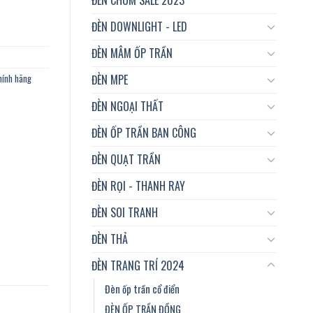
ĐÈN DOWNLIGHT - LED
ĐÈN MÂM ỐP TRẦN
ĐÈN MPE
chính hãng
ĐÈN NGOẠI THẤT
ĐÈN ỐP TRẦN BAN CÔNG
ĐÈN QUẠT TRẦN
ĐÈN RỌI - THANH RAY
ĐÈN SOI TRANH
ĐÈN THẢ
ĐÈN TRANG TRÍ 2024
Đèn ốp trần cổ điển
ĐÈN ỐP TRẦN ĐỒNG