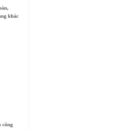
oàn,
áng khác
o công