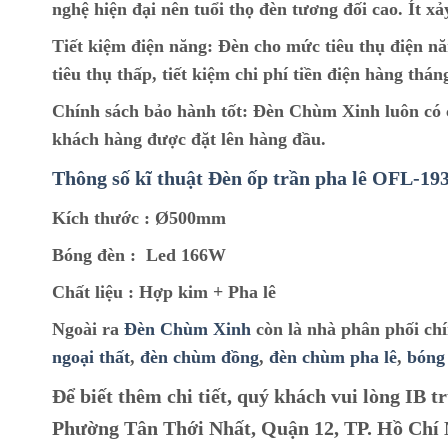
nghệ hiện đại nên tuổi thọ đèn tương đối cao. Ít xả
Tiết kiệm điện năng:
Đèn cho mức tiêu thụ điện nă
tiêu thụ thấp, tiết kiệm chi phí tiền điện hàng thán
Chính sách bảo hành tốt:
Đèn Chùm Xinh luôn có ch
khách hàng được đặt lên hàng đầu.
Thông số kĩ thuật Đèn ốp trần pha lê OFL-19
Kích thước :
Ø500mm
Bóng đèn :
Led 166W
Chất liệu :
Hợp kim + Pha lê
Ngoài ra
Đèn Chùm Xinh
còn là nhà phân phối ch
ngoại thất
,
đèn chùm đồng
,
đèn chùm pha lê
,
bóng
Để biết thêm chi tiết, quý khách vui lòng IB tr
Phường Tân Thới Nhất, Quận 12, TP. Hồ Chí