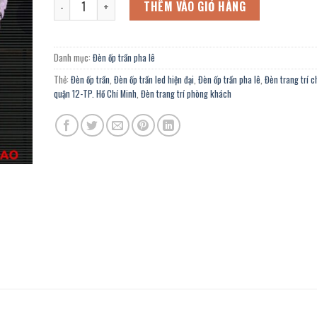
4.212.000 ₫.
là:
THÊM VÀO GIỎ HÀNG
2.317.000 ₫.
Danh mục:
Đèn ốp trần pha lê
Thẻ:
Đèn ốp trần
,
Đèn ốp trần led hiện đại
,
Đèn ốp trần pha lê
,
Đèn trang trí 
quận 12-TP. Hồ Chí Minh
,
Đèn trang trí phòng khách