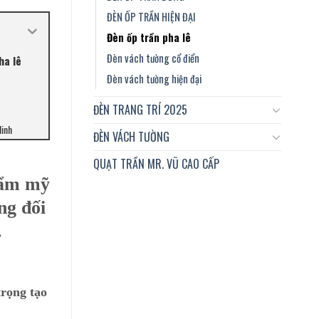
ĐÈN ỐP TRẦN HIỆN ĐẠI
Đèn ốp trần pha lê
Đèn vách tường cổ điển
ha lê
Đèn vách tường hiện đại
ĐÈN TRANG TRÍ 2025
Minh
ĐÈN VÁCH TƯỜNG
QUẠT TRẦN MR. VŨ CAO CẤP
hẩm mỹ
ng đối
.
trọng tạo