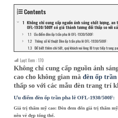
Contents
Không chỉ cung cấp nguồn ánh sáng chất lượng, an 
OFL-1930/500Y có giá thành tương đối thấp so với cá
Ưu điểm đèn ốp trần pha lê OFL-1930/500F:
Thông số kĩ thuật Đèn ốp trần pha lê OFL-1930/500F:
Để biết thêm chi tiết, quý khách vui lòng IB trực tiếp trang p
Lượt Xem :
170
Không chỉ cung cấp nguồn ánh sáng
cao cho không gian mà
đèn ốp trần
thấp so với các mẫu đèn trang trí 
Ưu điểm đèn ốp trần pha lê OFL-1930/500F:
Giá trị thẩm mỹ cao:
Đèn đem đến giá trị thẩm mỹ c
nên vẻ đẹp tổng thể.