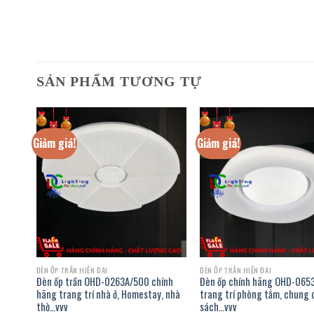
SẢN PHẨM TƯƠNG TỰ
Giảm giá!
Giảm giá!
ĐÈN ỐP TRẦN HIỆN ĐẠI
ĐÈN ỐP TRẦN HIỆN ĐẠI
Đèn ốp trần OHD-0263A/500 chính
Đèn ốp chính hãng OHD-065
 Shop
hãng trang trí nhà ở, Homestay, nhà
trang trí phòng tắm, chung 
thờ…vvv
sách…vvv