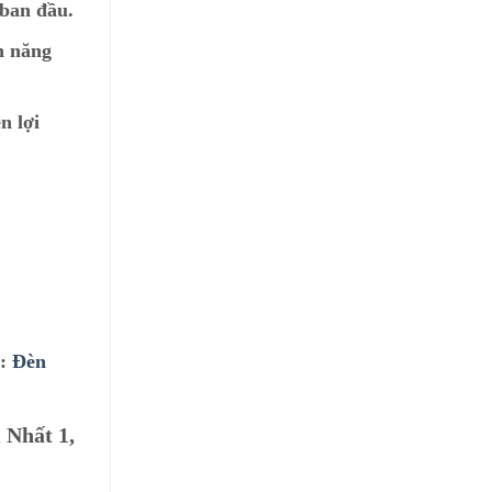
 ban đầu.
n năng
n lợi
ư:
Đèn
 Nhất 1,