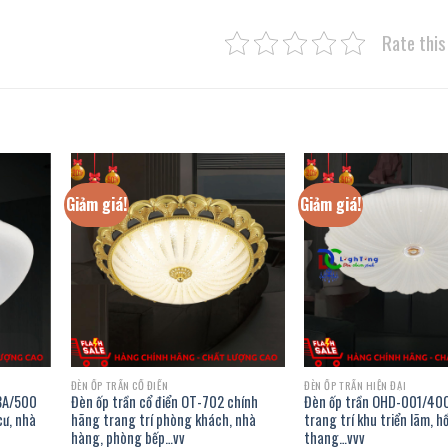
Rate this
Giảm giá!
Giảm giá!
ĐÈN ỐP TRẦN CỔ ĐIỂN
ĐÈN ỐP TRẦN HIỆN ĐẠI
3A/500
Đèn ốp trần cổ điển OT-702 chính
Đèn ốp trần OHD-001/40
cư, nhà
hãng trang trí phòng khách, nhà
trang trí khu triển lãm, hồ
hàng, phòng bếp…vv
thang…vvv