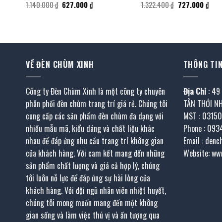
Giá
Giá
Giá
Giá
1.140.000
₫
627.000
₫
1.322.400
₫
727.000
₫
gốc
hiện
gốc
hiện
là:
tại
là:
tại
1.140.000 ₫.
là:
1.322.400 ₫.
là:
 ₫.
627.000 ₫.
727.
VỀ ĐÈN CHÙM XINH
THÔNG TIN
Công ty Đèn Chùm Xinh là một công ty chuyên
Địa Chỉ
: 49
phân phối đèn chùm trang trí giá rẻ. Chúng tôi
TÂN THỚI N
cung cấp các sản phẩm đèn chùm đa dạng với
MST : 0315
nhiều mẫu mã, kiểu dáng và chất liệu khác
Phone : 093
nhau để đáp ứng nhu cầu trang trí không gian
Email : den
của khách hàng. Với cam kết mang đến những
Website: ww
sản phẩm chất lượng và giá cả hợp lý, chúng
tôi luôn nỗ lực để đáp ứng sự hài lòng của
khách hàng. Với đội ngũ nhân viên nhiệt huyết,
chúng tôi mong muốn mang đến một không
gian sống và làm việc thú vị và ấn tượng qua