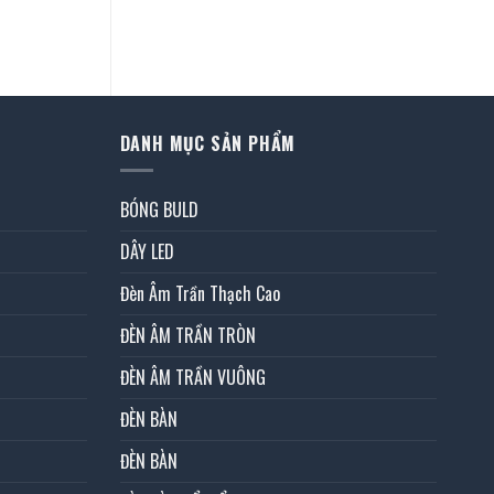
á
ện
6.000 ₫.
DANH MỤC SẢN PHẨM
BÓNG BULD
DÂY LED
Đèn Âm Trần Thạch Cao
ĐÈN ÂM TRẦN TRÒN
ĐÈN ÂM TRẦN VUÔNG
ĐÈN BÀN
ĐÈN BÀN