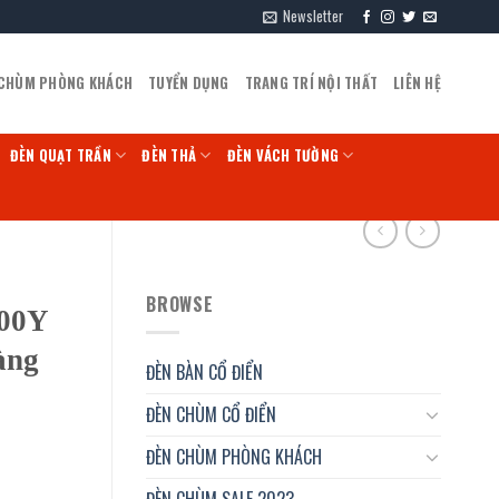
Newsletter
 CHÙM PHÒNG KHÁCH
TUYỂN DỤNG
TRANG TRÍ NỘI THẤT
LIÊN HỆ
ĐÈN QUẠT TRẦN
ĐÈN THẢ
ĐÈN VÁCH TƯỜNG
BROWSE
500Y
àng
ĐÈN BÀN CỔ ĐIỂN
ĐÈN CHÙM CỔ ĐIỂN
ĐÈN CHÙM PHÒNG KHÁCH
ĐÈN CHÙM SALE 2023
c, nhà hàng số lượng