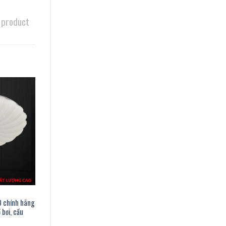
 product
0 chính hãng
 bơi, cầu