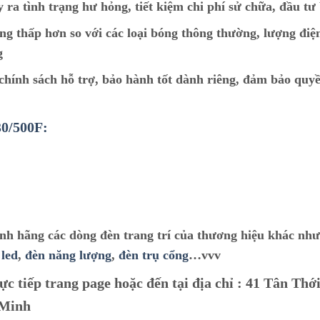
y ra tình trạng hư hỏng, tiết kiệm chi phí sử chữa, đầu tư
ng thấp hơn so với các loại bóng thông thường, lượng điệ
g
ính sách hỗ trợ, bảo hành tốt dành riêng, đảm bảo quyề
30/500F:
ính hãng các dòng đèn trang trí của thương hiệu khác nh
 led
,
đèn năng lượng
,
đèn trụ cổng
…vvv
ực tiếp trang page hoặc đến tại địa chỉ :
41 Tân Thới
 Minh