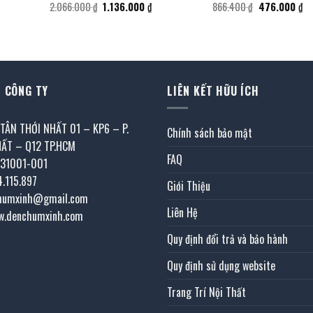
Giá
Giá
Giá
Gi
2.066.000
₫
1.136.000
₫
866.400
₫
476.000
₫
gốc
hiện
gốc
hi
là:
tại
là:
tại
2.066.000 ₫.
là:
866.400 ₫.
là:
000 ₫.
1.136.000 ₫.
47
 CÔNG TY
LIÊN KẾT HỮU ÍCH
 TÂN THỚI NHẤT 01 – KP6 – P.
Chính sách bảo mật
HẤT – Q12 TP.HCM
FAQ
031001-001
4.115.897
Giới Thiệu
chumxinh@gmail.com
Liên Hệ
w.denchumxinh.com
Quy định đổi trả và bảo hành
Quy định sử dụng website
Trang Trí Nội Thất