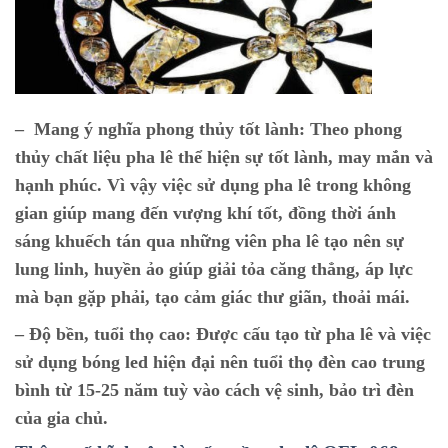
– Mang ý nghĩa phong thủy tốt lành:
Theo phong
thủy chất liệu pha lê thể hiện sự tốt lành, may mắn và
hạnh phúc. Vì vậy việc sử dụng pha lê trong không
gian giúp mang đến vượng khí tốt, đồng thời ánh
sáng khuếch tán qua những viên pha lê tạo nên sự
lung linh, huyền ảo giúp giải tỏa căng thẳng, áp lực
mà bạn gặp phải, tạo cảm giác thư giãn, thoải mái.
–
Độ bền, tuổi thọ cao:
Được cấu tạo từ pha lê và việc
sử dụng bóng led hiện đại nên tuổi thọ đèn cao trung
bình từ 15-25 năm tuỳ vào cách vệ sinh, bảo trì đèn
của gia chủ.