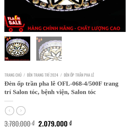
TRANG CHỦ
/
ĐÈN TRANG TRÍ 2024
/
ĐÈN ỐP TRẦN PHA LÊ
Đèn ốp trần pha lê OFL-068-4/500F trang
trí Salon tóc, bệnh viện, Salon tóc
Giá
Giá
3.780.000
2.079.000
₫
₫