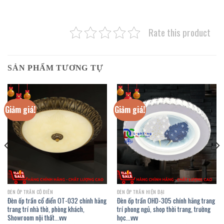
Rate this product
SẢN PHẨM TƯƠNG TỰ
Giảm giá!
Giảm giá!
ĐÈN ỐP TRẦN CỔ ĐIỂN
ĐÈN ỐP TRẦN HIỆN ĐẠI
Đèn ốp trần cổ điển OT-032 chính hãng
Đèn ốp trần OHD-305 chính hãng trang
trang trí nhà thờ, phòng khách,
trí phong ngủ, shop thời trang, trường
Showroom nội thất…vvv
học…vvv