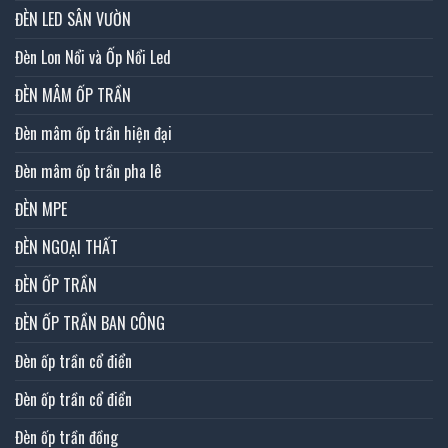
ĐÈN LED SÂN VƯỜN
Đèn Lon Nổi và Ốp Nổi Led
ĐÈN MÂM ỐP TRẦN
Đèn mâm ốp trần hiện đại
Đèn mâm ốp trần pha lê
ĐÈN MPE
ĐÈN NGOẠI THẤT
ĐÈN ỐP TRẦN
ĐÈN ỐP TRẦN BAN CÔNG
Đèn ốp trần cổ điển
Đèn ốp trần cổ điển
Đèn ốp trần đồng