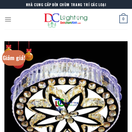
Skip
NHÀ CUNG CẤP ĐÈN CHÙM TRANG TRÍ CÁC LOẠI
to
content
0
Giảm giá!