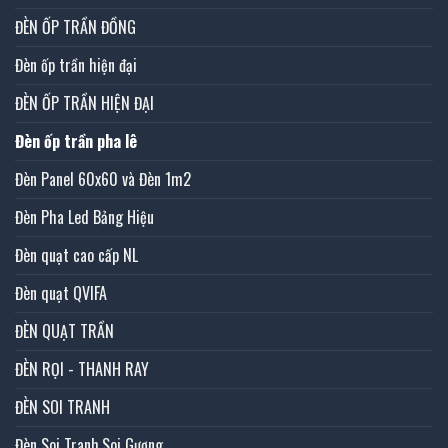
ĐÈN ỐP TRẦN ĐỒNG
Đèn ốp trần hiện đại
ĐÈN ỐP TRẦN HIỆN ĐẠI
Đèn ốp trần pha lê
Đèn Panel 60x60 và Đèn 1m2
Đèn Pha Led Bảng Hiệu
Đèn quạt cao cấp NL
Đèn quạt QVIFA
ĐÈN QUẠT TRẦN
ĐÈN RỌI - THANH RAY
ĐÈN SOI TRANH
Đèn Soi Tranh,Soi Gương