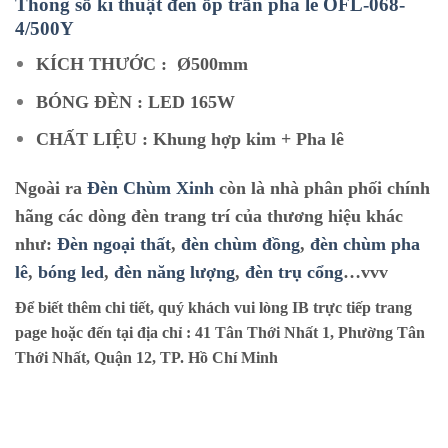
Thông số kĩ thuật đèn ốp trần pha lê O
FL-068-
4/500Y
KÍCH THƯỚC :
Ø500mm
BÓNG ĐÈN : LED 165W
CHẤT LIỆU : Khung hợp kim + Pha lê
Ngoài ra
Đèn Chùm Xinh
còn là nhà phân phối chính
hãng các dòng đèn trang trí của thương hiệu khác
như:
Đèn ngoại thất
,
đèn chùm đồng
,
đèn chùm pha
lê
,
bóng led
,
đèn năng lượng
,
đèn trụ cổng
…vvv
Để biết thêm chi tiết, quý khách vui lòng IB trực tiếp trang
page hoặc đến tại địa chỉ :
41 Tân Thới Nhất 1, Phường Tân
Thới Nhất, Quận 12, TP. Hồ Chí Minh