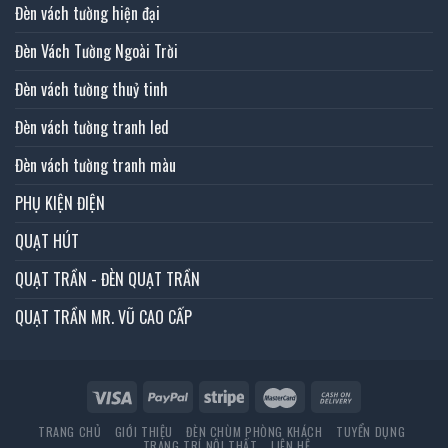
Đèn vách tường hiện đại
Đèn Vách Tường Ngoài Trời
Đèn vách tường thuỷ tinh
Đèn vách tường tranh led
Đèn vách tường tranh màu
PHỤ KIỆN ĐIỆN
QUẠT HÚT
QUẠT TRẦN - ĐÈN QUẠT TRẦN
QUẠT TRẦN MR. VŨ CAO CẤP
TRANG CHỦ
GIỚI THIỆU
ĐÈN CHÙM PHÒNG KHÁCH
TUYỂN DỤNG
TRANG TRÍ NỘI THẤT
LIÊN HỆ