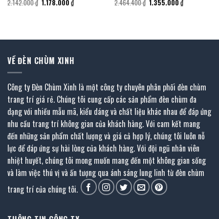
Giá
Giá
Giá
Giá
2.142.000
₫
1.178.000
₫
2.464.400
₫
1.355.000
₫
gốc
hiện
gốc
hiện
là:
tại
là:
tại
2.142.000 ₫.
là:
2.464.400 ₫.
là:
1.178.000 ₫.
1.355.000 ₫.
VỀ ĐÈN CHÙM XINH
Công ty Đèn Chùm Xinh là một công ty chuyên phân phối đèn chùm
trang trí giá rẻ. Chúng tôi cung cấp các sản phẩm đèn chùm đa
dạng với nhiều mẫu mã, kiểu dáng và chất liệu khác nhau để đáp ứng
nhu cầu trang trí không gian của khách hàng. Với cam kết mang
đến những sản phẩm chất lượng và giá cả hợp lý, chúng tôi luôn nỗ
lực để đáp ứng sự hài lòng của khách hàng. Với đội ngũ nhân viên
nhiệt huyết, chúng tôi mong muốn mang đến một không gian sống
và làm việc thú vị và ấn tượng qua ánh sáng lung linh từ đèn chùm
trang trí của chúng tôi.