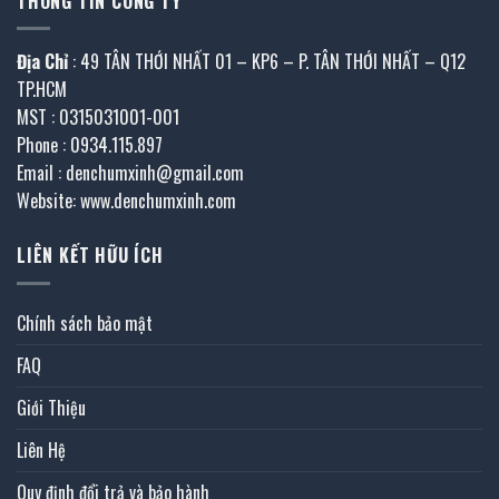
THÔNG TIN CÔNG TY
Địa Chỉ
: 49 TÂN THỚI NHẤT 01 – KP6 – P. TÂN THỚI NHẤT – Q12
TP.HCM
MST : 0315031001-001
Phone : 0934.115.897
Email : denchumxinh@gmail.com
Website: www.denchumxinh.com
LIÊN KẾT HỮU ÍCH
Chính sách bảo mật
FAQ
Giới Thiệu
Liên Hệ
Quy định đổi trả và bảo hành