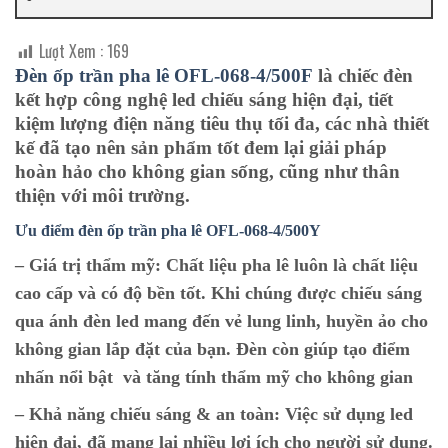
Lượt Xem :
169
Đèn ốp trần pha lê OFL-068-4/500F
là chiếc đèn
kết hợp công nghệ led chiếu sáng hiện đại, tiết
kiệm lượng điện năng tiêu thụ tối đa, các nhà thiết
kế đã tạo nên sản phẩm tốt đem lại giải pháp
hoàn hảo cho không gian sống, cũng như thân
thiện với môi trường.
Ưu điểm đèn ốp trần pha lê O
FL-068-4/500Y
– Giá trị thẩm mỹ:
Chất liệu pha lê luôn là chất liệu
cao cấp và có độ bền tốt. Khi chúng được chiếu sáng
qua ánh đèn led mang đến vẻ lung linh, huyền ảo cho
không gian lắp đặt của bạn. Đèn còn giúp tạo điểm
nhấn nổi bật và tăng tính thẩm mỹ cho không gian
– Khả năng chiếu sáng & an toàn:
Việc sử dụng led
hiện đại, đã mang lại nhiều lợi ích cho người sử dụng.