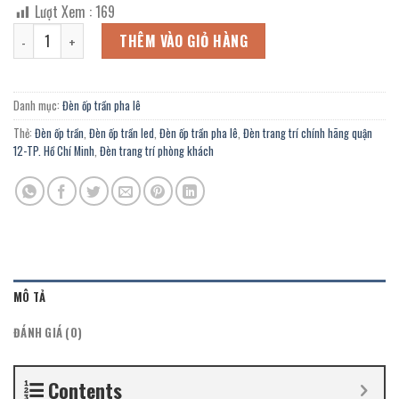
gốc
hiện
Lượt Xem :
169
là:
tại
Đèn ốp trần pha lê OFL-068-4/500F trang trí Salon tóc, bệnh viện, 
3.780.000 ₫.
là:
THÊM VÀO GIỎ HÀNG
2.079.000 ₫.
Danh mục:
Đèn ốp trần pha lê
Thẻ:
Đèn ốp trần
,
Đèn ốp trần led
,
Đèn ốp trần pha lê
,
Đèn trang trí chính hãng quận
12-TP. Hồ Chí Minh
,
Đèn trang trí phòng khách
MÔ TẢ
ĐÁNH GIÁ (0)
Contents