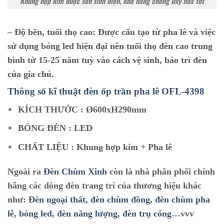
Khung hợp kim được sơn tĩnh điện, khả năng chống Oxy hóa tốt
–
Độ bền, tuổi thọ cao:
Được cấu tạo từ pha lê và việc
sử dụng bóng led hiện đại nên tuổi thọ đèn cao trung
bình từ 15-25 năm tuỳ vào cách vệ sinh, bảo trì đèn
của gia chủ.
Thông số kĩ thuật đèn ốp trần pha lê O
FL-4398
KÍCH THƯỚC : Ø600xH290mm
BÓNG ĐÈN : LED
CHẤT LIỆU : Khung hợp kim + Pha lê
Ngoài ra
Đèn Chùm Xinh
còn là nhà phân phối chính
hãng các dòng đèn trang trí của thương hiệu khác
như:
Đèn ngoại thất
,
đèn chùm đồng
,
đèn chùm pha
lê
,
bóng led
,
đèn năng lượng
,
đèn trụ cổng
…vvv