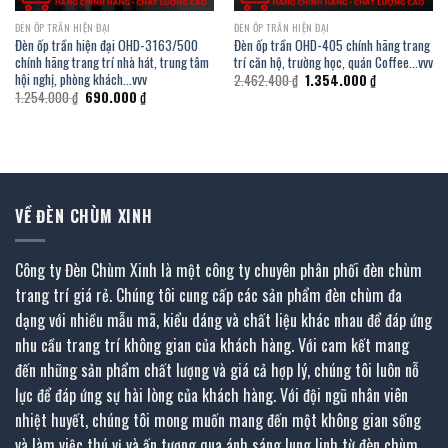
ĐÈN ỐP TRẦN HIỆN ĐẠI
ĐÈN ỐP TRẦN HIỆN ĐẠI
Đèn ốp trần hiện đại OHD-3163/500
Đèn ốp trần OHD-405 chính hãng trang
chính hãng trang trí nhà hát, trung tâm
trí căn hộ, trường học, quán Coffee…vvv
hội nghị, phòng khách…vvv
Giá
Giá
2.462.400
₫
1.354.000
₫
gốc
hiện
Giá
Giá
1.254.000
₫
690.000
₫
là:
tại
gốc
hiện
2.462.400 ₫.
là:
là:
tại
1.354.000 ₫.
1.254.000 ₫.
là:
690.000 ₫.
VỀ ĐÈN CHÙM XINH
Công ty Đèn Chùm Xinh là một công ty chuyên phân phối đèn chùm
trang trí giá rẻ. Chúng tôi cung cấp các sản phẩm đèn chùm đa
dạng với nhiều mẫu mã, kiểu dáng và chất liệu khác nhau để đáp ứng
nhu cầu trang trí không gian của khách hàng. Với cam kết mang
đến những sản phẩm chất lượng và giá cả hợp lý, chúng tôi luôn nỗ
lực để đáp ứng sự hài lòng của khách hàng. Với đội ngũ nhân viên
nhiệt huyết, chúng tôi mong muốn mang đến một không gian sống
và làm việc thú vị và ấn tượng qua ánh sáng lung linh từ đèn chùm