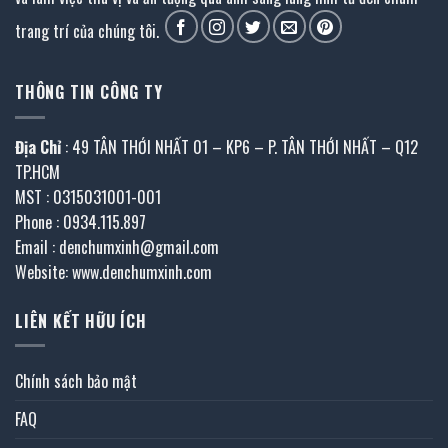
trang trí của chúng tôi.
THÔNG TIN CÔNG TY
Địa Chỉ
: 49 TÂN THỚI NHẤT 01 – KP6 – P. TÂN THỚI NHẤT – Q12
TP.HCM
MST : 0315031001-001
Phone : 0934.115.897
Email : denchumxinh@gmail.com
Website: www.denchumxinh.com
LIÊN KẾT HỮU ÍCH
Chính sách bảo mật
FAQ