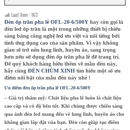
Lượt Xem :
163
Đèn ốp trần pha lê OFL-20-6/500Y
hay còn gọi là
đèn led ốp trần là một trong những thiết bị chiếu
sáng bằng công nghệ led ưu việt và nổi tiếng bởi
tính ứng dụng cao của sản phẩm. Vì vậy không
gian sẽ trở nên lung linh, huyền ảo, sang trọng
hơn nếu sử dụng đèn ốp trần pha lê để trang trí.
Để quý khách hàng hiểu thêm về mẫu đèn này,
hãy cùng
ĐÈN CHÙM XINH
tìm hiểu một số ưu
điểm nổi bật của mẫu đèn này nhé !
Ưu điểm đèn ốp trần pha lê O
FL-20-6/500Y
– Giá trị thẩm mỹ:
Chất liệu pha lê luôn là chất liệu
cao cấp và có độ bền tốt. Khi chúng được chiếu sáng
qua ánh đèn led mang đến vẻ lung linh, huyền ảo cho
không gian lắp đặt của bạn. Đèn còn giúp tạo điểm