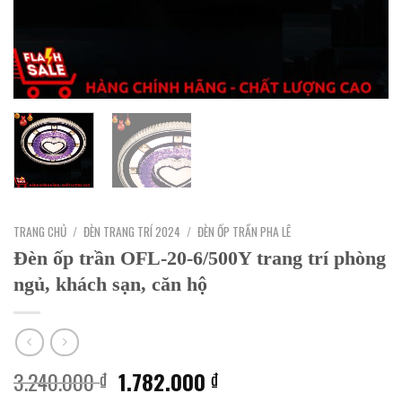
TRANG CHỦ
/
ĐÈN TRANG TRÍ 2024
/
ĐÈN ỐP TRẦN PHA LÊ
Đèn ốp trần OFL-20-6/500Y trang trí phòng
ngủ, khách sạn, căn hộ
Giá
Giá
3.240.000
1.782.000
₫
₫