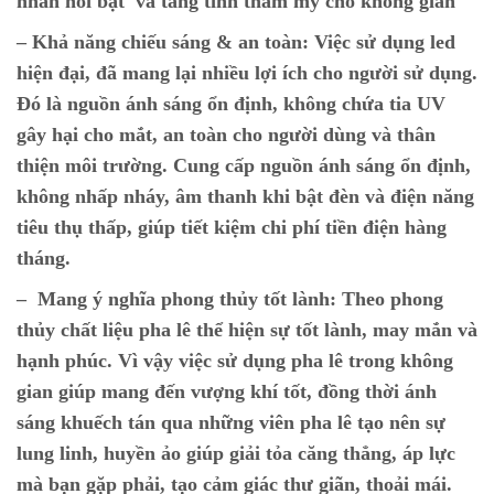
nhấn nổi bật và tăng tính thẩm mỹ cho không gian
– Khả năng chiếu sáng & an toàn:
Việc sử dụng led
hiện đại, đã mang lại nhiều lợi ích cho người sử dụng.
Đó là nguồn ánh sáng ổn định, không chứa tia UV
gây hại cho mắt, an toàn cho người dùng và thân
thiện môi trường. Cung cấp nguồn ánh sáng ổn định,
không nhấp nháy, âm thanh khi bật đèn và điện năng
tiêu thụ thấp, giúp tiết kiệm chi phí tiền điện hàng
tháng.
– Mang ý nghĩa phong thủy tốt lành:
Theo phong
thủy chất liệu pha lê thể hiện sự tốt lành, may mắn và
hạnh phúc. Vì vậy việc sử dụng pha lê trong không
gian giúp mang đến vượng khí tốt, đồng thời ánh
sáng khuếch tán qua những viên pha lê tạo nên sự
lung linh, huyền ảo giúp giải tỏa căng thẳng, áp lực
mà bạn gặp phải, tạo cảm giác thư giãn, thoải mái.