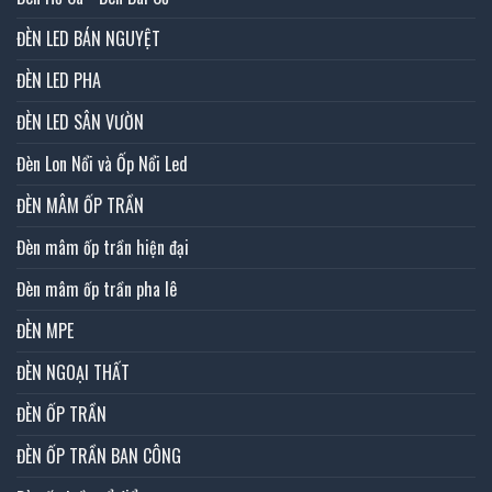
ĐÈN LED BÁN NGUYỆT
ĐÈN LED PHA
ĐÈN LED SÂN VƯỜN
Đèn Lon Nổi và Ốp Nổi Led
ĐÈN MÂM ỐP TRẦN
Đèn mâm ốp trần hiện đại
Đèn mâm ốp trần pha lê
ĐÈN MPE
ĐÈN NGOẠI THẤT
ĐÈN ỐP TRẦN
ĐÈN ỐP TRẦN BAN CÔNG