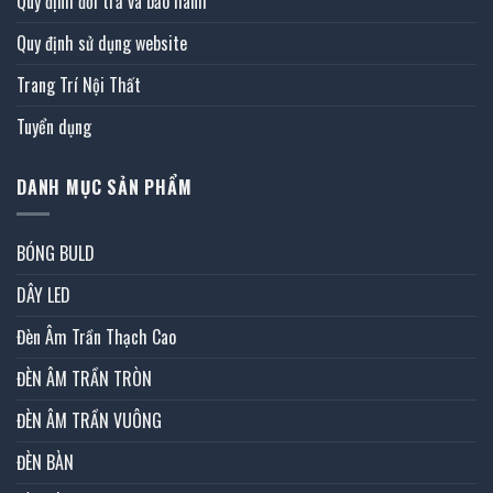
Quy định đổi trả và bảo hành
Quy định sử dụng website
Trang Trí Nội Thất
Tuyển dụng
DANH MỤC SẢN PHẨM
BÓNG BULD
DÂY LED
Đèn Âm Trần Thạch Cao
ĐÈN ÂM TRẦN TRÒN
ĐÈN ÂM TRẦN VUÔNG
ĐÈN BÀN