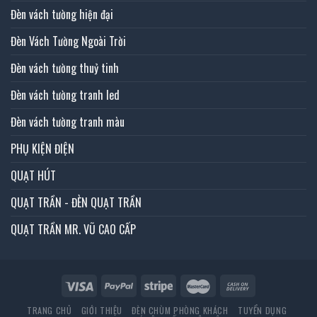
Đèn vách tường hiện đại
Đèn Vách Tường Ngoài Trời
Đèn vách tường thuỷ tinh
Đèn vách tường tranh led
Đèn vách tường tranh màu
PHỤ KIỆN ĐIỆN
QUẠT HÚT
QUẠT TRẦN - ĐÈN QUẠT TRẦN
QUẠT TRẦN MR. VŨ CAO CẤP
TRANG CHỦ
GIỚI THIỆU
ĐÈN CHÙM PHÒNG KHÁCH
TUYỂN DỤNG