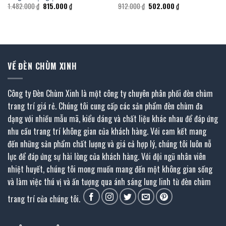
Giá
Giá
Giá
Giá
1.482.000
₫
815.000
₫
912.000
₫
502.000
₫
gốc
hiện
gốc
hiện
là:
tại
là:
tại
1.482.000 ₫.
là:
912.000 ₫.
là:
 ₫.
815.000 ₫.
502.000 ₫.
VỀ ĐÈN CHÙM XINH
Công ty Đèn Chùm Xinh là một công ty chuyên phân phối đèn chùm
trang trí giá rẻ. Chúng tôi cung cấp các sản phẩm đèn chùm đa
dạng với nhiều mẫu mã, kiểu dáng và chất liệu khác nhau để đáp ứng
nhu cầu trang trí không gian của khách hàng. Với cam kết mang
đến những sản phẩm chất lượng và giá cả hợp lý, chúng tôi luôn nỗ
lực để đáp ứng sự hài lòng của khách hàng. Với đội ngũ nhân viên
nhiệt huyết, chúng tôi mong muốn mang đến một không gian sống
và làm việc thú vị và ấn tượng qua ánh sáng lung linh từ đèn chùm
trang trí của chúng tôi.