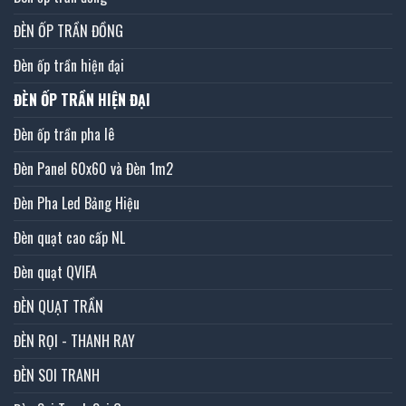
ĐÈN ỐP TRẦN ĐỒNG
Đèn ốp trần hiện đại
ĐÈN ỐP TRẦN HIỆN ĐẠI
Đèn ốp trần pha lê
Đèn Panel 60x60 và Đèn 1m2
Đèn Pha Led Bảng Hiệu
Đèn quạt cao cấp NL
Đèn quạt QVIFA
ĐÈN QUẠT TRẦN
ĐÈN RỌI - THANH RAY
ĐÈN SOI TRANH