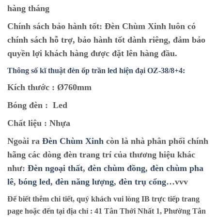
hàng tháng
Chính sách bảo hành tốt:
Đèn Chùm Xinh luôn có
chính sách hỗ trợ, bảo hành tốt dành riêng, đảm bảo
quyền lợi khách hàng được đặt lên hàng đầu.
Thông số kĩ thuật
đèn ốp trần led hiện đại OZ-38/8+4
:
Kích thước :
Ø760mm
Bóng đèn :
Led
Chất liệu :
Nhựa
Ngoài ra
Đèn Chùm Xinh
còn là nhà phân phối chính
hãng các dòng đèn trang trí của thương hiệu khác
như:
Đèn ngoại thất
,
đèn chùm đồng
,
đèn chùm pha
lê
,
bóng led
,
đèn năng lượng
,
đèn trụ cổng
…vvv
Để biết thêm chi tiết, quý khách vui lòng IB trực tiếp trang
page hoặc đến tại địa chỉ :
41 Tân Thới Nhất 1, Phường Tân