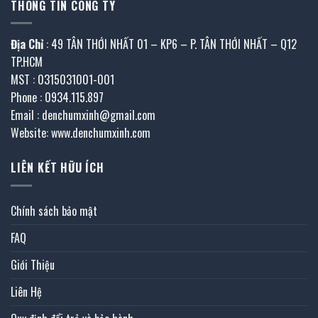
THÔNG TIN CÔNG TY
Địa Chỉ
: 49 TÂN THỚI NHẤT 01 – KP6 – P. TÂN THỚI NHẤT – Q12
TP.HCM
MST : 0315031001-001
Phone : 0934.115.897
Email : denchumxinh@gmail.com
Website: www.denchumxinh.com
LIÊN KẾT HỮU ÍCH
Chính sách bảo mật
FAQ
Giới Thiệu
Liên Hệ