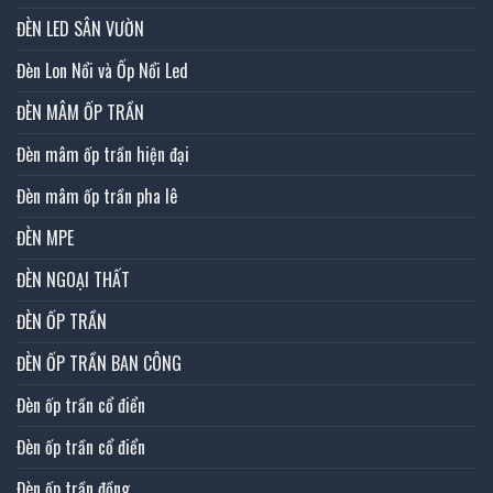
ĐÈN LED SÂN VƯỜN
Đèn Lon Nổi và Ốp Nổi Led
ĐÈN MÂM ỐP TRẦN
Đèn mâm ốp trần hiện đại
Đèn mâm ốp trần pha lê
ĐÈN MPE
ĐÈN NGOẠI THẤT
ĐÈN ỐP TRẦN
ĐÈN ỐP TRẦN BAN CÔNG
Đèn ốp trần cổ điển
Đèn ốp trần cổ điển
Đèn ốp trần đồng