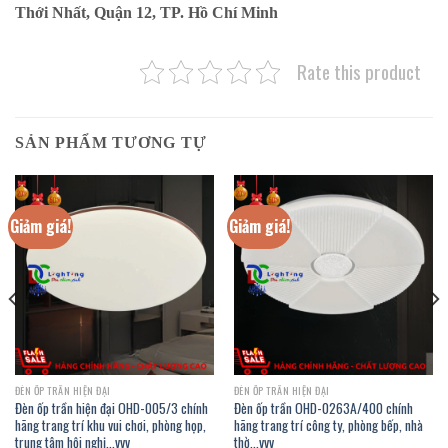
Thới Nhất, Quận 12, TP. Hồ Chí Minh
Rate this product
SẢN PHẨM TƯƠNG TỰ
Giảm giá!
Giảm giá!
ĐÈN ỐP TRẦN HIỆN ĐẠI
ĐÈN ỐP TRẦN HIỆN ĐẠI
Đèn ốp trần hiện đại OHD-005/3 chính
Đèn ốp trần OHD-0263A/400 chính
hãng trang trí khu vui chơi, phòng họp,
hãng trang trí công ty, phòng bếp, nhà
trung tâm hội nghị…vvv
thờ…vvv