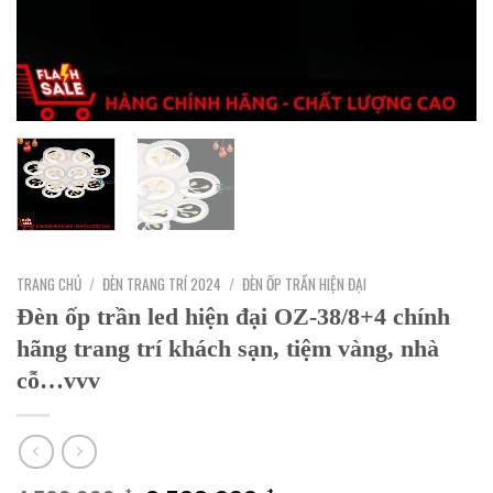
TRANG CHỦ
/
ĐÈN TRANG TRÍ 2024
/
ĐÈN ỐP TRẦN HIỆN ĐẠI
Đèn ốp trần led hiện đại OZ-38/8+4 chính
hãng trang trí khách sạn, tiệm vàng, nhà
cỗ…vvv