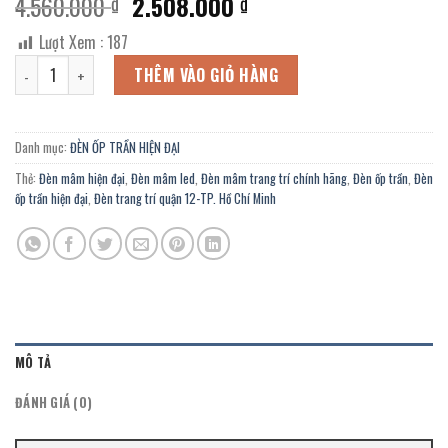
Giá
Giá
4.560.000
2.508.000
₫
₫
gốc
hiện
Lượt Xem :
187
là:
tại
Đèn ốp trần led hiện đại OZ-38/8+4 chính hãng trang trí khách sạn,
4.560.000 ₫.
là:
THÊM VÀO GIỎ HÀNG
2.508.000 ₫.
Danh mục:
ĐÈN ỐP TRẦN HIỆN ĐẠI
Thẻ:
Đèn mâm hiện đại
,
Đèn mâm led
,
Đèn mâm trang trí chính hãng
,
Đèn ốp trần
,
Đèn
ốp trần hiện đại
,
Đèn trang trí quận 12-TP. Hồ Chí Minh
MÔ TẢ
ĐÁNH GIÁ (0)