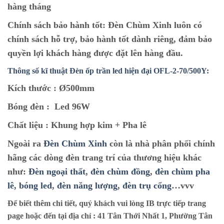
hàng tháng
Chính sách bảo hành tốt:
Đèn Chùm Xinh luôn có
chính sách hỗ trợ, bảo hành tốt dành riêng, đảm bảo
quyền lợi khách hàng được đặt lên hàng đầu.
Thông số kĩ thuật Đèn ốp trần led hiện đại OFL-2-70/500Y:
Kích thước :
Ø500mm
Bóng đèn :
Led 96W
Chất liệu :
Khung hợp kim + Pha lê
Ngoài ra
Đèn Chùm Xinh
còn là nhà phân phối chính
hãng các dòng đèn trang trí của thương hiệu khác
như:
Đèn ngoại thất
,
đèn chùm đồng
,
đèn chùm pha
lê
,
bóng led
,
đèn năng lượng
,
đèn trụ cổng
…vvv
Để biết thêm chi tiết, quý khách vui lòng IB trực tiếp trang
page hoặc đến tại địa chỉ :
41 Tân Thới Nhất 1, Phường Tân