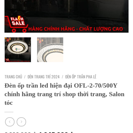
TRANG CHỦ
/
ĐÈN TRANG TRÍ 2024
/
ĐÈN ỐP TRẦN PHA LÊ
Đèn ốp trần led hiện đại OFL-2-70/500Y
chính hãng trang trí shop thời trang, Salon
tóc