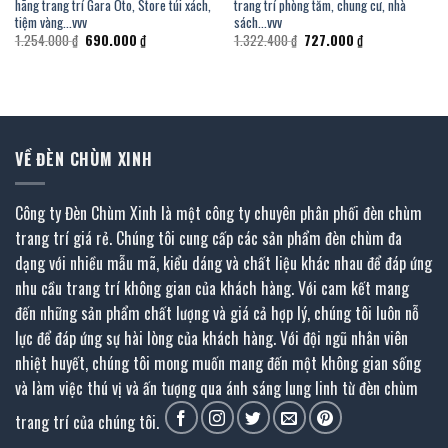
hãng trang trí Gara Oto, Store túi xách,
trang trí phòng tắm, chung cư, nhà
tiệm vàng…vvv
sách…vvv
Giá
Giá
Giá
Giá
1.254.000
₫
690.000
₫
1.322.400
₫
727.000
₫
gốc
hiện
gốc
hiện
là:
tại
là:
tại
1.254.000 ₫.
là:
1.322.400 ₫.
là:
690.000 ₫.
727.000 ₫.
VỀ ĐÈN CHÙM XINH
Công ty Đèn Chùm Xinh là một công ty chuyên phân phối đèn chùm
trang trí giá rẻ. Chúng tôi cung cấp các sản phẩm đèn chùm đa
dạng với nhiều mẫu mã, kiểu dáng và chất liệu khác nhau để đáp ứng
nhu cầu trang trí không gian của khách hàng. Với cam kết mang
đến những sản phẩm chất lượng và giá cả hợp lý, chúng tôi luôn nỗ
lực để đáp ứng sự hài lòng của khách hàng. Với đội ngũ nhân viên
nhiệt huyết, chúng tôi mong muốn mang đến một không gian sống
và làm việc thú vị và ấn tượng qua ánh sáng lung linh từ đèn chùm
trang trí của chúng tôi.