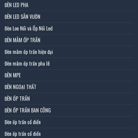
ĐÈN LED PHA
ĐÈN LED SÂN VƯỜN
Đèn Lon Nổi và Ốp Nổi Led
ĐÈN MÂM ỐP TRẦN
Đèn mâm ốp trần hiện đại
Đèn mâm ốp trần pha lê
ĐÈN MPE
ĐÈN NGOẠI THẤT
ĐÈN ỐP TRẦN
ĐÈN ỐP TRẦN BAN CÔNG
Đèn ốp trần cổ điển
Đèn ốp trần cổ điển