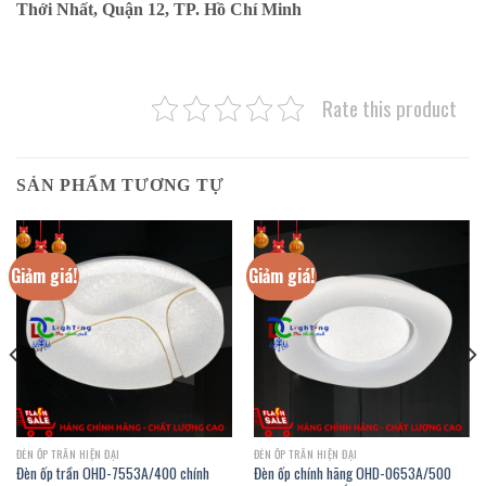
Thới Nhất, Quận 12, TP. Hồ Chí Minh
Rate this product
SẢN PHẨM TƯƠNG TỰ
Giảm giá!
Giảm giá!
ĐÈN ỐP TRẦN HIỆN ĐẠI
ĐÈN ỐP TRẦN HIỆN ĐẠI
Đèn ốp trần OHD-7553A/400 chính
Đèn ốp chính hãng OHD-0653A/500