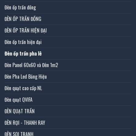
Đèn ốp trần đồng
ĐÈN ỐP TRẦN ĐỒNG
ĐÈN ỐP TRẦN HIỆN ĐẠI
Đèn ốp trần hiện đại
Đèn ốp trần pha lê
Đèn Panel 60x60 và Đèn 1m2
Đèn Pha Led Bảng Hiệu
Đèn quạt cao cấp NL
Đèn quạt QVIFA
ĐÈN QUẠT TRẦN
ĐÈN RỌI - THANH RAY
ĐÈN SOI TRANH