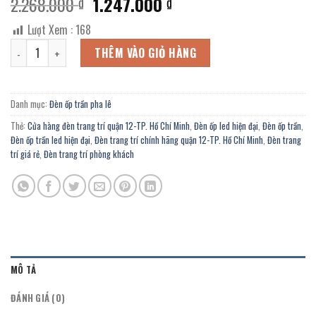
Giá
Giá
2.268.000
1.247.000
₫
₫
gốc
hiện
Lượt Xem :
168
là:
tại
Đèn ốp trần led hiện đại OFL-2-70/500Y chính hãng trang trí shop t
2.268.000 ₫.
là:
THÊM VÀO GIỎ HÀNG
1.247.000 ₫.
Danh mục:
Đèn ốp trần pha lê
Thẻ:
Cửa hàng đèn trang trí quận 12-TP. Hồ Chí Minh
,
Đèn ốp led hiện đại
,
Đèn ốp trần
,
Đèn ốp trần led hiện đại
,
Đèn trang trí chính hãng quận 12-TP. Hồ Chí Minh
,
Đèn trang
trí giá rẻ
,
Đèn trang trí phòng khách
MÔ TẢ
ĐÁNH GIÁ (0)