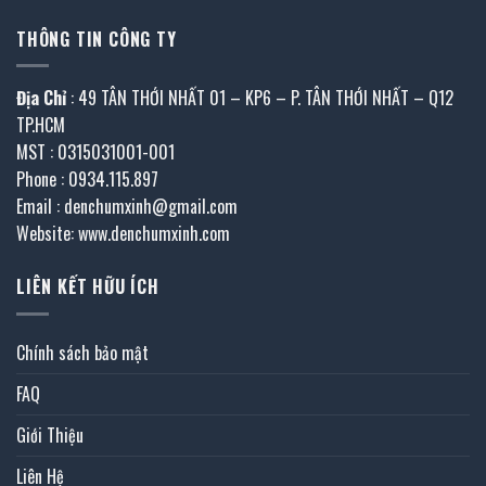
THÔNG TIN CÔNG TY
Địa Chỉ
: 49 TÂN THỚI NHẤT 01 – KP6 – P. TÂN THỚI NHẤT – Q12
TP.HCM
MST : 0315031001-001
Phone : 0934.115.897
Email : denchumxinh@gmail.com
Website: www.denchumxinh.com
LIÊN KẾT HỮU ÍCH
Chính sách bảo mật
FAQ
Giới Thiệu
Liên Hệ