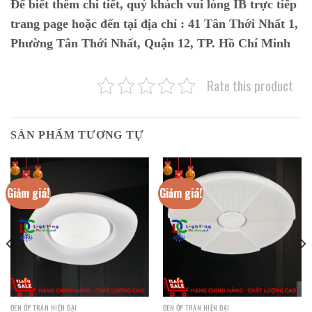
Để biết thêm chi tiết, quý khách vui lòng IB trực tiếp
trang page hoặc đến tại địa chỉ :
41 Tân Thới Nhất 1,
Phường Tân Thới Nhất, Quận 12, TP. Hồ Chí Minh
Rate this product
SẢN PHẨM TƯƠNG TỰ
Giảm giá!
Giảm giá!
ĐÈN ỐP TRẦN HIỆN ĐẠI
ĐÈN ỐP TRẦN HIỆN ĐẠI