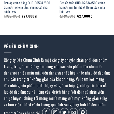
Đèn ốp chính hãng OHD-0653A/500
Đèn ốp trần OHD-0263A/500 chính
trang trí phòng tắm, chung cư, nhà
hãng trang trí nhà ở, Homestay, nhà
sách…vvv
thờ…vvv
Giá
Giá
Giá
Giá
1.322.400
₫
727.000
₫
1.140.000
₫
627.000
₫
gốc
hiện
gốc
hiện
là:
tại
là:
tại
1.322.400 ₫.
là:
1.140.000 ₫.
là:
727.000 ₫.
627.000 ₫.
VỀ ĐÈN CHÙM XINH
Công ty Đèn Chùm Xinh là một công ty chuyên phân phối đèn chùm
trang trí giá rẻ. Chúng tôi cung cấp các sản phẩm đèn chùm đa
dạng với nhiều mẫu mã, kiểu dáng và chất liệu khác nhau để đáp ứng
nhu cầu trang trí không gian của khách hàng. Với cam kết mang
đến những sản phẩm chất lượng và giá cả hợp lý, chúng tôi luôn nỗ
lực để đáp ứng sự hài lòng của khách hàng. Với đội ngũ nhân viên
nhiệt huyết, chúng tôi mong muốn mang đến một không gian sống
và làm việc thú vị và ấn tượng qua ánh sáng lung linh từ đèn chùm
trang trí của chúng tôi.