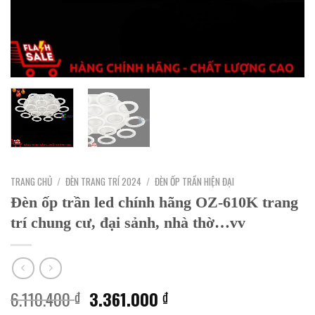
TRANG CHỦ
/
ĐÈN TRANG TRÍ 2024
/
ĐÈN ỐP TRẦN HIỆN ĐẠI
Đèn ốp trần led chính hãng OZ-610K trang
trí chung cư, đại sảnh, nhà thờ…vv
Giá
Giá
6.110.400
3.361.000
₫
₫