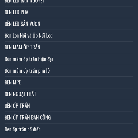
ĐÈN LED BÁN NGUYỆT
ĐÈN LED PHA
ĐÈN LED SÂN VƯỜN
Đèn Lon Nổi và Ốp Nổi Led
ĐÈN MÂM ỐP TRẦN
Đèn mâm ốp trần hiện đại
Đèn mâm ốp trần pha lê
ĐÈN MPE
ĐÈN NGOẠI THẤT
ĐÈN ỐP TRẦN
ĐÈN ỐP TRẦN BAN CÔNG
Đèn ốp trần cổ điển