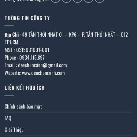
THÔNG TIN CÔNG TY
Địa Chỉ
: 49 TÂN THỚI NHẤT 01 – KP6 – P. TÂN THỚI NHẤT – Q12
TP.HCM
MST : 0315031001-001
Phone : 0934.115.897
Email : denchumxinh@gmail.com
Website: www.denchumxinh.com
LIÊN KẾT HỮU ÍCH
Chính sách bảo mật
FAQ
Giới Thiệu