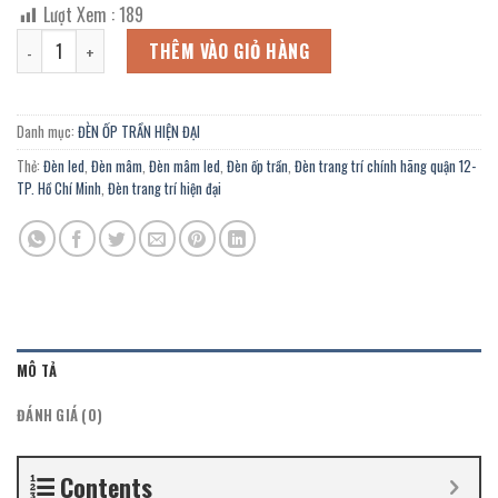
gốc
hiện
Lượt Xem :
189
là:
tại
Đèn ốp trần led chính hãng OZ-610K trang trí chung cư, đại sảnh, n
6.110.400 ₫.
là:
THÊM VÀO GIỎ HÀNG
3.361.000 ₫.
Danh mục:
ĐÈN ỐP TRẦN HIỆN ĐẠI
Thẻ:
Đèn led
,
Đèn mâm
,
Đèn mâm led
,
Đèn ốp trần
,
Đèn trang trí chính hãng quận 12-
TP. Hồ Chí Minh
,
Đèn trang trí hiện đại
MÔ TẢ
ĐÁNH GIÁ (0)
Contents