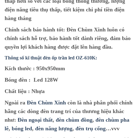
thấp hơn so với các loại bóng thông thường, lượng
điện năng tiêu thụ thấp, tiết kiệm chi phí tiền điện
hàng tháng
Chính sách bảo hành tốt:
Đèn Chùm Xinh luôn có
chính sách hỗ trợ, bảo hành tốt dành riêng, đảm bảo
quyền lợi khách hàng được đặt lên hàng đầu.
Thông số kĩ thuật đèn ốp trần led OZ-610K:
Kích thước :
950x950mm
Bóng đèn :
Led 128W
Chất liệu :
Nhựa
Ngoài ra
Đèn Chùm Xinh
còn là nhà phân phối chính
hãng các dòng đèn trang trí của thương hiệu khác
như:
Đèn ngoại thất
,
đèn chùm đồng
,
đèn chùm pha
lê
,
bóng led
,
đèn năng lượng
,
đèn trụ cổng
…vvv