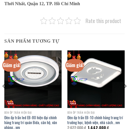
Thới Nhất, Quận 12, TP. Hồ Chí Minh
Rate this product
SẢN PHẨM TƯƠNG TỰ
Giảm giá!
Giảm giá!
ĐÈN ỐP TRẦN HIỆN ĐẠI
ĐÈN ỐP TRẦN HIỆN ĐẠI
Đèn ốp trần led EB-80 hiện đại chính
Đèn ốp trần EB-10 chính hãng trang trí
hãng trang trí quán Bida, căn hộ, văn
trường học, bệnh viện, nhà sách…vvv
phòng…vvv
Giá
Giá
2.622.000
₫
1.442.000
₫