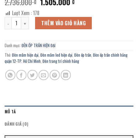
Giá
Giá
2.736.000
1.505.000
₫
₫
gốc
hiện
Lượt Xem :
178
là:
tại
Đèn ốp trần led chính hãng OZ-070K trang trí bệnh viện, Showroom 
2.736.000 ₫.
là:
THÊM VÀO GIỎ HÀNG
1.505.000 ₫.
Danh mục:
ĐÈN ỐP TRẦN HIỆN ĐẠI
Thẻ:
Đèn mâm hiện đại
,
Đèn mâm led hiện đại
,
Đèn ốp trần
,
Đèn ốp trần chính hãng
quận 12-TP. Hồ Chí Minh
,
Đèn trang trí chính hãng
MÔ TẢ
ĐÁNH GIÁ (0)