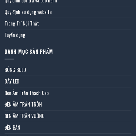
Quy định đổi trả và bảo hành
Quy định sử dụng website
Trang Trí Nội Thất
Tuyển dụng
DANH MỤC SẢN PHẨM
BÓNG BULD
DÂY LED
Đèn Âm Trần Thạch Cao
ĐÈN ÂM TRẦN TRÒN
ĐÈN ÂM TRẦN VUÔNG
ĐÈN BÀN