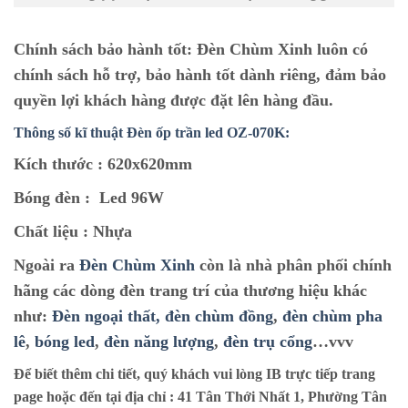
Chính sách bảo hành tốt:
Đèn Chùm Xinh luôn có
chính sách hỗ trợ, bảo hành tốt dành riêng, đảm bảo
quyền lợi khách hàng được đặt lên hàng đầu.
Thông số kĩ thuật Đèn ốp trần led OZ-070K:
Kích thước :
620x620mm
Bóng đèn :
Led 96W
Chất liệu :
Nhựa
Ngoài ra
Đèn Chùm Xinh
còn là nhà phân phối chính
hãng các dòng đèn trang trí của thương hiệu khác
như:
Đèn ngoại thất,
đèn chùm đồng
,
đèn chùm pha
lê
,
bóng led
,
đèn năng lượng
,
đèn trụ cổng
…vvv
Để biết thêm chi tiết, quý khách vui lòng IB trực tiếp trang
page hoặc đến tại địa chỉ :
41 Tân Thới Nhất 1, Phường Tân