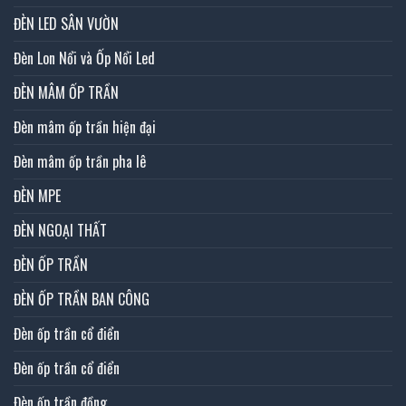
ĐÈN LED SÂN VƯỜN
Đèn Lon Nổi và Ốp Nổi Led
ĐÈN MÂM ỐP TRẦN
Đèn mâm ốp trần hiện đại
Đèn mâm ốp trần pha lê
ĐÈN MPE
ĐÈN NGOẠI THẤT
ĐÈN ỐP TRẦN
ĐÈN ỐP TRẦN BAN CÔNG
Đèn ốp trần cổ điển
Đèn ốp trần cổ điển
Đèn ốp trần đồng