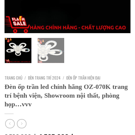
TRANG CHỦ
/
ĐÈN TRANG TRÍ 2024
/
ĐÈN ỐP TRẦN HIỆN ĐẠI
Đèn ốp trần led chính hãng OZ-070K trang
trí bệnh viện, Showroom nội thất, phòng
họp…vvv