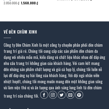
gốc
hiện
Giá
Giá
2.850.000
₫
1.568.000
₫
là:
tại
gốc
hiện
2.622.000 ₫.
là:
là:
tại
1.442.000 ₫.
2.850.000 ₫.
là:
1.568.000 ₫.
VỀ ĐÈN CHÙM XINH
Công ty Đèn Chùm Xinh là một công ty chuyên phân phối đèn chùm
trang trí giá rẻ. Chúng tôi cung cấp các sản phẩm đèn chùm đa
dạng với nhiều mẫu mã, kiểu dáng và chất liệu khác nhau để đáp ứng
nhu cầu trang trí không gian của khách hàng. Với cam kết mang
đến những sản phẩm chất lượng và giá cả hợp lý, chúng tôi luôn nỗ
lực để đáp ứng sự hài lòng của khách hàng. Với đội ngũ nhân viên
nhiệt huyết, chúng tôi mong muốn mang đến một không gian sống
và làm việc thú vị và ấn tượng qua ánh sáng lung linh từ đèn chùm
trang trí của chúng tôi.