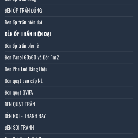
ĐÈN ỐP TRẦN ĐỒNG
Đèn ốp trần hiện đại
ĐÈN ỐP TRẦN HIỆN ĐẠI
Đèn ốp trần pha lê
Đèn Panel 60x60 và Đèn 1m2
Đèn Pha Led Bảng Hiệu
Đèn quạt cao cấp NL
Đèn quạt QVIFA
ĐÈN QUẠT TRẦN
ĐÈN RỌI - THANH RAY
ĐÈN SOI TRANH