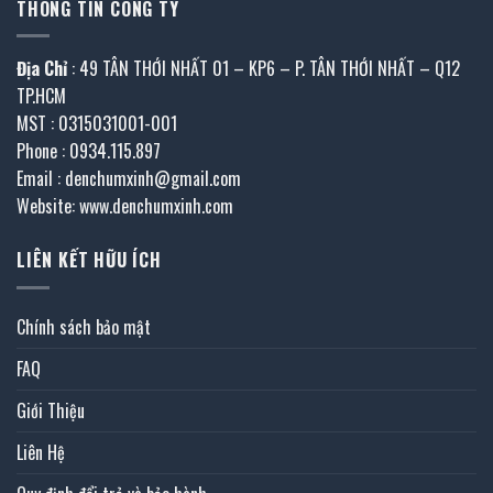
THÔNG TIN CÔNG TY
Địa Chỉ
: 49 TÂN THỚI NHẤT 01 – KP6 – P. TÂN THỚI NHẤT – Q12
TP.HCM
MST : 0315031001-001
Phone : 0934.115.897
Email : denchumxinh@gmail.com
Website: www.denchumxinh.com
LIÊN KẾT HỮU ÍCH
Chính sách bảo mật
FAQ
Giới Thiệu
Liên Hệ