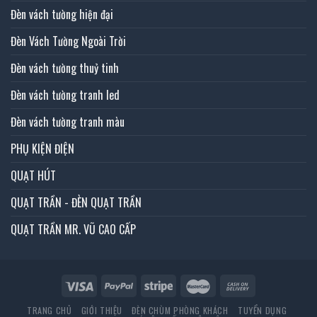
Đèn vách tường hiện đại
Đèn Vách Tường Ngoài Trời
Đèn vách tường thuỷ tinh
Đèn vách tường tranh led
Đèn vách tường tranh màu
PHỤ KIỆN ĐIỆN
QUẠT HÚT
QUẠT TRẦN - ĐÈN QUẠT TRẦN
QUẠT TRẦN MR. VŨ CAO CẤP
TRANG CHỦ
GIỚI THIỆU
ĐÈN CHÙM PHÒNG KHÁCH
TUYỂN DỤNG