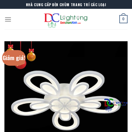
Skip
NHÀ CUNG CẤP ĐÈN CHÙM TRANG TRÍ CÁC LOẠI
to
content
0
Giảm giá!