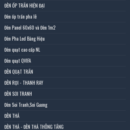
ĐÈN ỐP TRẦN HIỆN ĐẠI
Đèn ốp trần pha lê
Đèn Panel 60x60 và Đèn 1m2
Đèn Pha Led Bảng Hiệu
Đèn quạt cao cấp NL
Đèn quạt QVIFA
ĐÈN QUẠT TRẦN
ĐÈN RỌI - THANH RAY
ĐÈN SOI TRANH
Đèn Soi Tranh,Soi Gương
ĐÈN THẢ
ĐÈN THẢ - ĐÈN THẢ THÔNG TẦNG