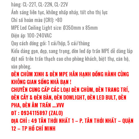
hàng: CL-22T, CL-22N, CL-22V
Ánh sáng liên tục, không nhấp nháy, tốt cho thị lực
Chỉ số hoàn màu (CRI): >80
MPE Led Ceiling Light size: Ø350mm x 85mm
Điện áp: 100-240VAC
Quy cách đóng gói: 1 cái/hộp, 5 cái/thùng
Kiểu dáng gọn, đẹp, sang trọng, đèn led ốp trần MPE dễ dàng lắp
đặt nổi trên trần thạch cao cho phòng khách, biệt thự, căn hộ,
văn phòng.
ĐÈN CHÙM XINH & ĐÈN MPE HÂN HẠNH ĐỒNG HÀNH CÙNG
KHÔNG GIAN SỐNG NHÀ BẠN !
CHUYÊN CUNG CẤP CÁC LOẠI ĐÈN CHÙM, ĐÈN TRANG TRÍ,
ĐÈN CÂY & ĐÈN BÀN, ĐÈN DOWLIGHT, ĐÈN LED BULT, ĐÈN
PHA, ĐÈN ÂM TRẦN ….VVV
ĐT : 0934115897 (ZALO)
ĐỊA CHỈ : 49 TÂN THỚI NHẤT 1 – P. TÂN THỚI NHẤT – QUẬN
12 – TP HỒ CHÍ MINH