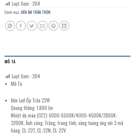
Lượt Xem :
204
Danh mục:
ĐÈN ÂM TRẦN TRÒN
MÔ TẢ
Lượt Xem :
204
Mô Tả
Đèn Led Ốp Trần 22W
Quang thông: 1.800 lm
Nhiệt độ màu (CCT): 6000-6500K/4000-4500K/2800K-
3200K. Ánh sáng: Trắng, trung tính, vàng tương ứng với 3 mã
hàng: CL-22T, CL-22N, CL-22V