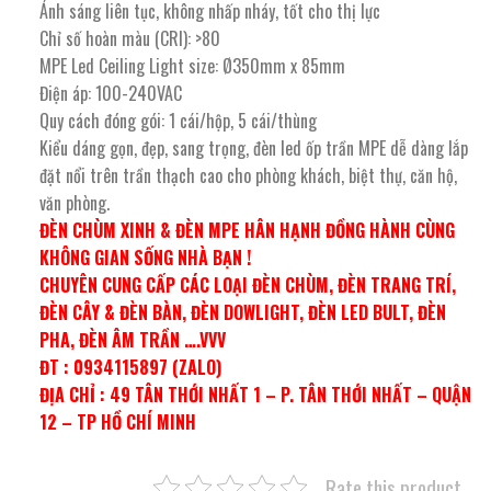
Ánh sáng liên tục, không nhấp nháy, tốt cho thị lực
Chỉ số hoàn màu (CRI): >80
MPE Led Ceiling Light size: Ø350mm x 85mm
Điện áp: 100-240VAC
Quy cách đóng gói: 1 cái/hộp, 5 cái/thùng
Kiểu dáng gọn, đẹp, sang trọng, đèn led ốp trần MPE dễ dàng lắp
đặt nổi trên trần thạch cao cho phòng khách, biệt thự, căn hộ,
văn phòng.
ĐÈN CHÙM XINH & ĐÈN MPE HÂN HẠNH ĐỒNG HÀNH CÙNG
KHÔNG GIAN SỐNG NHÀ BẠN !
CHUYÊN CUNG CẤP CÁC LOẠI ĐÈN CHÙM, ĐÈN TRANG TRÍ,
ĐÈN CÂY & ĐÈN BÀN, ĐÈN DOWLIGHT, ĐÈN LED BULT, ĐÈN
PHA, ĐÈN ÂM TRẦN ….VVV
ĐT : 0934115897 (ZALO)
ĐỊA CHỈ : 49 TÂN THỚI NHẤT 1 – P. TÂN THỚI NHẤT – QUẬN
12 – TP HỒ CHÍ MINH
Rate this product