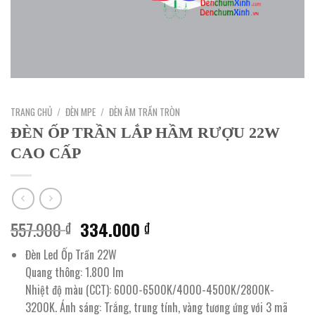
TRANG CHỦ
/
ĐÈN MPE
/
ĐÈN ÂM TRẦN TRÒN
ĐÈN ỐP TRẦN LẮP HẦM RƯỢU 22W
CAO CẤP
Giá
Giá
557.900
334.000
₫
₫
gốc
hiện
Đèn Led Ốp Trần 22W
là:
tại
Quang thông: 1.800 lm
557.900 ₫.
là:
Nhiệt độ màu (CCT): 6000-6500K/4000-4500K/2800K-
334.000 ₫.
3200K. Ánh sáng: Trắng, trung tính, vàng tương ứng với 3 mã