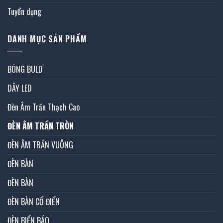
Tuyển dụng
DANH MỤC SẢN PHẨM
BÓNG BULD
DÂY LED
Đèn Âm Trần Thạch Cao
ĐÈN ÂM TRẦN TRÒN
ĐÈN ÂM TRẦN VUÔNG
ĐÈN BÀN
ĐÈN BÀN
ĐÈN BÀN CỔ ĐIỂN
ĐÈN BIỂN BÁO