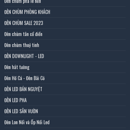
Đèn chùm pha lê nến
ĐÈN CHÙM PHÒNG KHÁCH
ĐÈN CHÙM SALE 2023
Đèn chùm tân cổ điển
Đèn chùm thuỷ tinh
ĐÈN DOWNLIGHT - LED
Đèn hắt tường
Đèn Hồ Cá - Đèn Bãi Cỏ
ĐÈN LED BÁN NGUYỆT
ĐÈN LED PHA
ĐÈN LED SÂN VƯỜN
Đèn Lon Nổi và Ốp Nổi Led