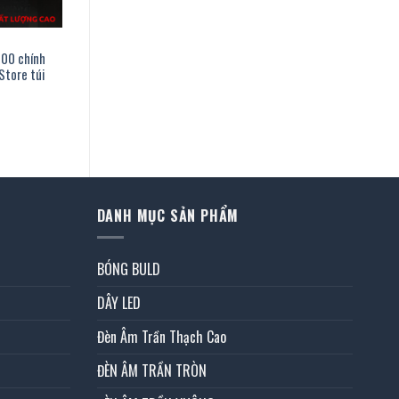
400 chính
Store túi
iá
iện
ại
à:
90.000 ₫.
DANH MỤC SẢN PHẨM
BÓNG BULD
DÂY LED
Đèn Âm Trần Thạch Cao
ĐÈN ÂM TRẦN TRÒN