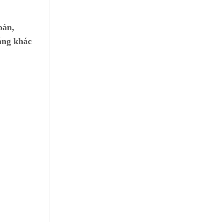
oàn,
áng khác