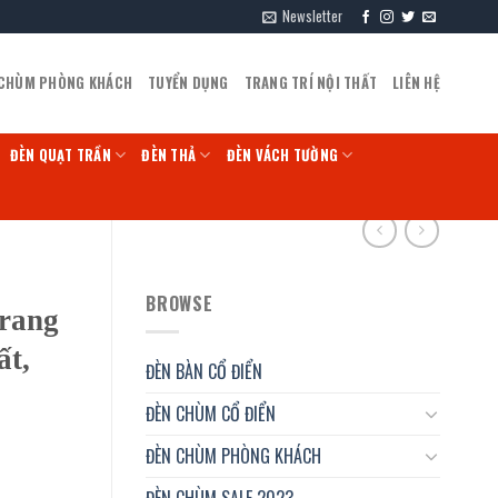
Newsletter
 CHÙM PHÒNG KHÁCH
TUYỂN DỤNG
TRANG TRÍ NỘI THẤT
LIÊN HỆ
ĐÈN QUẠT TRẦN
ĐÈN THẢ
ĐÈN VÁCH TƯỜNG
BROWSE
trang
ất,
ĐÈN BÀN CỔ ĐIỂN
ĐÈN CHÙM CỔ ĐIỂN
ĐÈN CHÙM PHÒNG KHÁCH
ĐÈN CHÙM SALE 2023