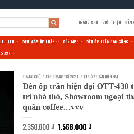
TRANG CHỦ
GIỚI THIỆU
ĐÈN
HT – LED
ĐÈN MÂM ỐP TRẦN
ĐÈN MPE
ĐÈN ỐP TRẦN BAN CÔNG
Í 2024
TRANG CHỦ
/
ĐÈN TRANG TRÍ 2024
/
ĐÈN ỐP TRẦN HIỆN ĐẠI
Đèn ốp trần hiện đại OTT-430 
trí nhà thờ, Showroom ngoại th
quán coffee…vvv
Giá
Giá
2.850.000
1.568.000
₫
₫
gốc
hiện