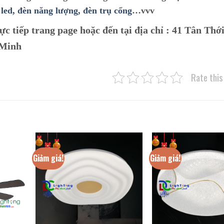
led,
đèn năng lượng,
đèn trụ cổng
…vvv
ực tiếp trang page hoặc đến tại địa chỉ :
41 Tân Thới
 Minh
Rate this
Giảm giá!
Giảm giá!