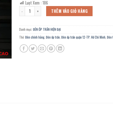
Lượt Xem :
186
là:
tại
Đèn ốp trần hiện đại OTT-430 trang trí nhà thờ, Showroom 
2.850.000 ₫.
là:
THÊM VÀO GIỎ HÀNG
1.568.000 ₫.
Danh mục:
ĐÈN ỐP TRẦN HIỆN ĐẠI
Thẻ:
Đèn chính hãng
,
Đèn ốp trần
,
Đèn ốp trần quận 12-TP. Hồ Chí Minh
,
Đèn t