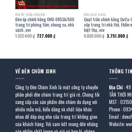
ĐÈN ỐP TRẦN HIỆN ĐẠI
ĐÈN QUẠT QVIFA
g
Đèn ốp chính hãng OHD-0653A/500
Quạt trần chính hãng Qvifa-
án
trang trí phòng tắm, chung cư, nhà
cấp trang trí nhà thờ, thẩm m
sách…vvv
biệt thự…vvv
Giá
Giá
Giá
Gi
1.322.400
₫
727.000
₫
6.820.000
₫
3.751.000
₫
gốc
hiện
gốc
hi
là:
tại
là:
tạ
1.322.400 ₫.
là:
6.820.000 ₫.
là:
.000 ₫.
727.000 ₫.
3.
VỀ ĐÈN CHÙM XINH
THÔNG TIN
Công ty Đèn Chùm Xinh là một công ty chuyên
Địa Chỉ
: 49
phân phối đèn chùm trang trí giá rẻ. Chúng tôi
TÂN THỚI N
cung cấp các sản phẩm đèn chùm đa dạng với
MST : 0315
nhiều mẫu mã, kiểu dáng và chất liệu khác
Phone : 093
nhau để đáp ứng nhu cầu trang trí không gian
Email : den
của khách hàng. Với cam kết mang đến những
Website: ww
sản phẩm chất lượng và giá cả hợp lý, chúng