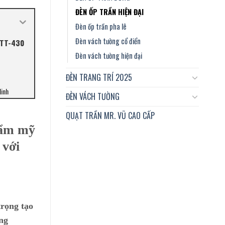
ĐÈN ỐP TRẦN HIỆN ĐẠI
Đèn ốp trần pha lê
Đèn vách tường cổ điển
OTT-430
Đèn vách tường hiện đại
ĐÈN TRANG TRÍ 2025
Minh
ĐÈN VÁCH TƯỜNG
QUẠT TRẦN MR. VŨ CAO CẤP
hẩm mỹ
 với
trọng tạo
ống