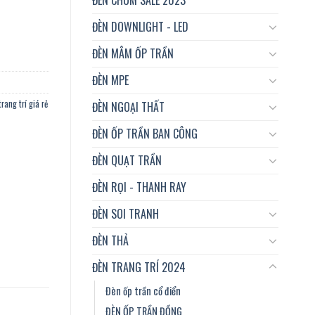
ngoại thất, quán coffee...vvv số lượng
ĐÈN DOWNLIGHT - LED
ĐÈN MÂM ỐP TRẦN
ĐÈN MPE
rang trí giá rẻ
ĐÈN NGOẠI THẤT
ĐÈN ỐP TRẦN BAN CÔNG
ĐÈN QUẠT TRẦN
ĐÈN RỌI - THANH RAY
ĐÈN SOI TRANH
ĐÈN THẢ
ĐÈN TRANG TRÍ 2024
Đèn ốp trần cổ điển
ĐÈN ỐP TRẦN ĐỒNG