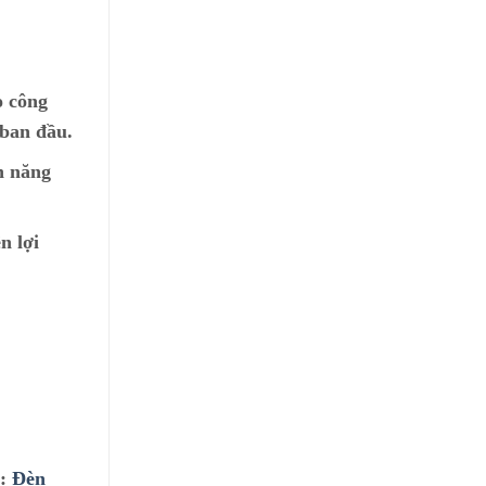
o công
 ban đầu.
n năng
n lợi
ư:
Đèn