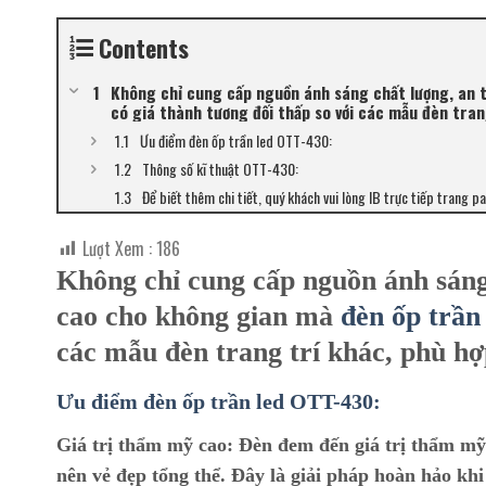
Contents
Không chỉ cung cấp nguồn ánh sáng chất lượng, an 
có giá thành tương đối thấp so với các mẫu đèn tran
Ưu điểm đèn ốp trần led OTT-430:
Thông số kĩ thuật OTT-430:
Để biết thêm chi tiết, quý khách vui lòng IB trực tiếp trang p
Lượt Xem :
186
Không chỉ cung cấp nguồn ánh sáng
cao cho không gian mà
đèn ốp trầ
các mẫu đèn trang trí khác, phù hợ
Ưu điểm đèn ốp trần led OTT-430:
Giá trị thẩm mỹ cao:
Đèn đem đến giá trị thẩm mỹ c
nên vẻ đẹp tổng thể. Đây là giải pháp hoàn hảo kh