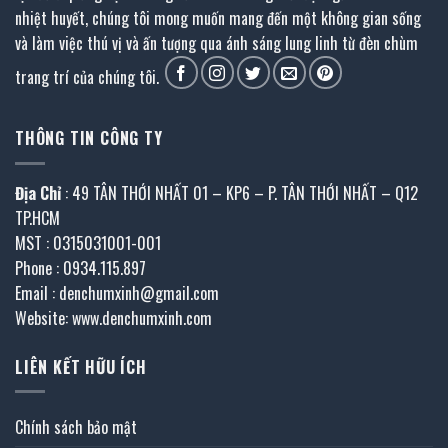
nhiệt huyết, chúng tôi mong muốn mang đến một không gian sống
và làm việc thú vị và ấn tượng qua ánh sáng lung linh từ đèn chùm
trang trí của chúng tôi.
THÔNG TIN CÔNG TY
Địa Chỉ
: 49 TÂN THỚI NHẤT 01 – KP6 – P. TÂN THỚI NHẤT – Q12
TP.HCM
MST : 0315031001-001
Phone : 0934.115.897
Email : denchumxinh@gmail.com
Website: www.denchumxinh.com
LIÊN KẾT HỮU ÍCH
Chính sách bảo mật