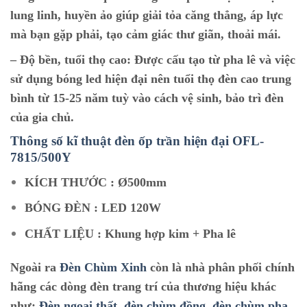
lung linh, huyền ảo giúp giải tỏa căng thẳng, áp lực
mà bạn gặp phải, tạo cảm giác thư giãn, thoải mái.
–
Độ bền, tuổi thọ cao:
Được cấu tạo từ pha lê và việc
sử dụng bóng led hiện đại nên tuổi thọ đèn cao trung
bình từ 15-25 năm tuỳ vào cách vệ sinh, bảo trì đèn
của gia chủ.
Thông số kĩ thuật đèn ốp trần hiện đại O
FL-
7815/500Y
KÍCH THƯỚC : Ø500mm
BÓNG ĐÈN : LED 120W
CHẤT LIỆU : Khung hợp kim + Pha lê
Ngoài ra
Đèn Chùm Xinh
còn là nhà phân phối chính
hãng các dòng đèn trang trí của thương hiệu khác
như:
Đèn ngoại thất
,
đèn chùm đồng
,
đèn chùm pha