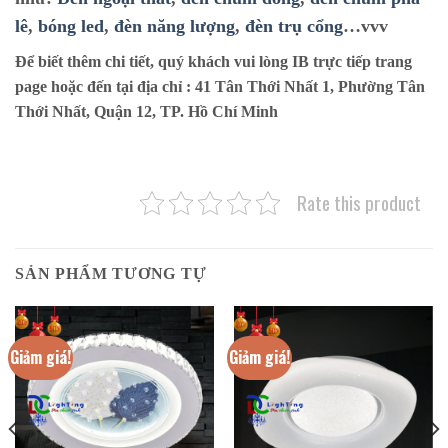
lê
,
bóng led
,
đèn năng lượng
,
đèn trụ cổng
…vvv
Để biết thêm chi tiết, quý khách vui lòng IB trực tiếp trang
page hoặc đến tại địa chỉ :
41 Tân Thới Nhất 1, Phường Tân
Thới Nhất, Quận 12, TP. Hồ Chí Minh
Rate this product
SẢN PHẨM TƯƠNG TỰ
Giảm giá!
Giảm giá!