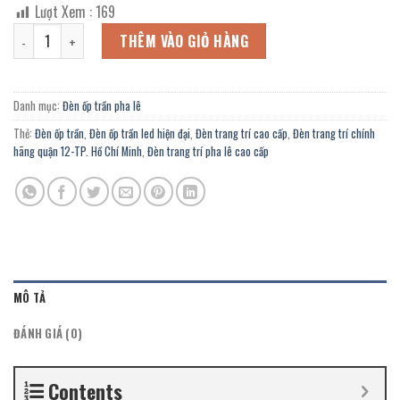
gốc
hiện
Lượt Xem :
169
là:
tại
Đèn ốp trần hiện đại OFL-7815/500Y trang trí phòng ngủ, Gara Oto s
5.572.800 ₫.
là:
THÊM VÀO GIỎ HÀNG
3.065.000 ₫.
Danh mục:
Đèn ốp trần pha lê
Thẻ:
Đèn ốp trần
,
Đèn ốp trần led hiện đại
,
Đèn trang trí cao cấp
,
Đèn trang trí chính
hãng quận 12-TP. Hồ Chí Minh
,
Đèn trang trí pha lê cao cấp
MÔ TẢ
ĐÁNH GIÁ (0)
Contents