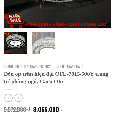
TRANG CHỦ
/
ĐÈN TRANG TRÍ 2024
/
ĐÈN ỐP TRẦN PHA LÊ
Đèn ốp trần hiện đại OFL-7815/500Y trang
trí phòng ngủ, Gara Oto
Giá
Giá
5.572.800
3.065.000
₫
₫