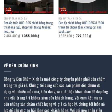
ĐÈN ỐP TRẦN HIỆN ĐẠI
ĐÈN ỐP TRẦN HIỆN ĐẠI
Đèn ốp trần OHD-305 chính hãng trang
Đèn ốp chính hãng OHD-0653A/500
trí phong ngủ, shop thời trang, trường
trang trí phòng tắm, chung cư, nhà
học…vvv
sách…vvv
Giá
Giá
Giá
Giá
2.464.400
₫
1.355.000
₫
1.322.400
₫
727.000
₫
gốc
hiện
gốc
hiện
là:
tại
là:
tại
2.464.400 ₫.
là:
1.322.400 ₫.
là:
1.355.000 ₫.
727.000 ₫.
VỀ ĐÈN CHÙM XINH
Công ty Đèn Chùm Xinh là một công ty chuyên phân phối đèn chùm
trang trí giá rẻ. Chúng tôi cung cấp các sản phẩm đèn chùm đa
dạng với nhiều mẫu mã, kiểu dáng và chất liệu khác nhau để đáp ứng
nhu cầu trang trí không gian của khách hàng. Với cam kết mang
đến những sản phẩm chất lượng và giá cả hợp lý, chúng tôi luôn nỗ
lực để đáp ứng sự hài lòng của khách hàng. Với đội ngũ nhân viên