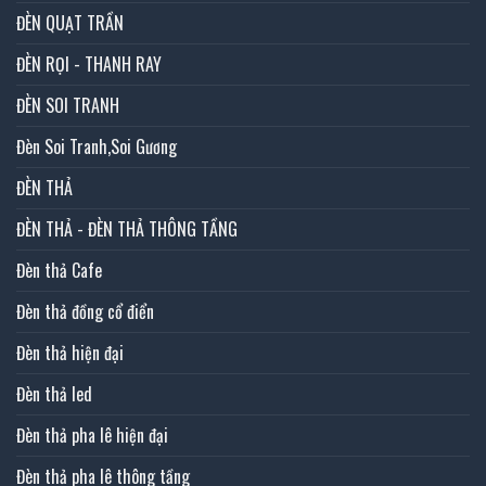
ĐÈN QUẠT TRẦN
ĐÈN RỌI - THANH RAY
ĐÈN SOI TRANH
Đèn Soi Tranh,Soi Gương
ĐÈN THẢ
ĐÈN THẢ - ĐÈN THẢ THÔNG TẦNG
Đèn thả Cafe
Đèn thả đồng cổ điển
Đèn thả hiện đại
Đèn thả led
Đèn thả pha lê hiện đại
Đèn thả pha lê thông tầng