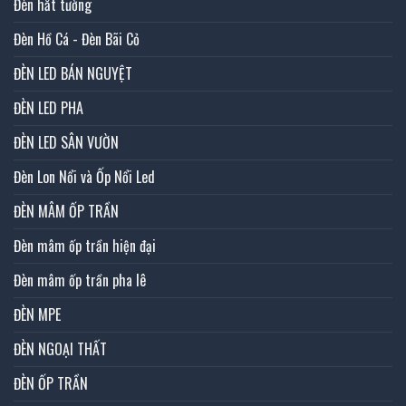
Đèn hắt tường
Đèn Hồ Cá - Đèn Bãi Cỏ
ĐÈN LED BÁN NGUYỆT
ĐÈN LED PHA
ĐÈN LED SÂN VƯỜN
Đèn Lon Nổi và Ốp Nổi Led
ĐÈN MÂM ỐP TRẦN
Đèn mâm ốp trần hiện đại
Đèn mâm ốp trần pha lê
ĐÈN MPE
ĐÈN NGOẠI THẤT
ĐÈN ỐP TRẦN