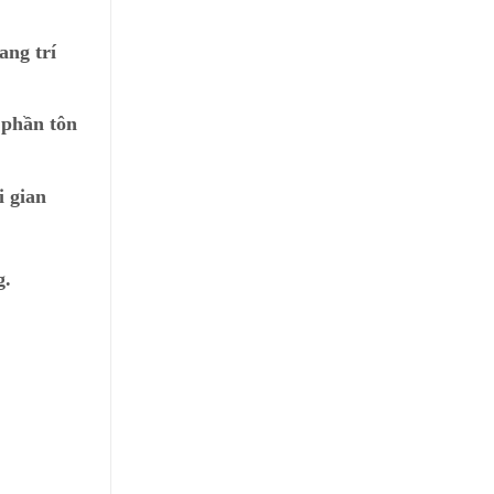
ang trí
 phần tôn
i gian
g.