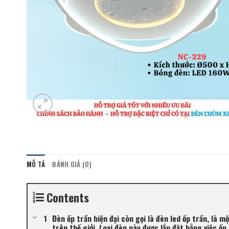
MÔ TẢ
ĐÁNH GIÁ (0)
Contents
Đèn ốp trần hiện đại còn gọi là đèn led ốp trần, là 
trên thế giới. Loại đèn này được lắp đặt bằng việc ố