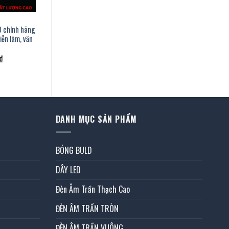
70 chính hãng
iễn lãm, văn
Giá
₫
hiện
tại
.
là:
1.568.000 ₫.
DANH MỤC SẢN PHẨM
BÓNG BULD
DÂY LED
Đèn Âm Trần Thạch Cao
ĐÈN ÂM TRẦN TRÒN
ĐÈN ÂM TRẦN VUÔNG