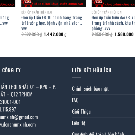
ĐÈN ỐP TRẦN HIỆN ĐẠI
ĐÈN ỐP TRẦN HIỆN ĐẠI
 phòng
Đèn ốp trần EB-10 chính hãng trang
Đèn ốp trần hiện đại EB-
n…vvv
trí trường học, bệnh viện, nhà sách…
trang trí nhà sách, khu tr
vvv
phòng…vvv
á
ện
Giá
Giá
Giá
2.622.000
₫
1.442.000
₫
2.850.000
₫
1.568.000
i
gốc
hiện
gốc
là:
tại
là:
442.000 ₫.
2.622.000 ₫.
là:
2.850.000 ₫
1.442.000 ₫.
 CÔNG TY
LIÊN KẾT HỮU ÍCH
 TÂN THỚI NHẤT 01 – KP6 – P.
Chính sách bảo mật
HẤT – Q12 TP.HCM
FAQ
031001-001
4.115.897
Giới Thiệu
chumxinh@gmail.com
Liên Hệ
w.denchumxinh.com
Quy định đổi trả và bảo hành