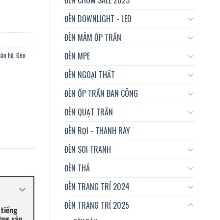
ĐÈN DOWNLIGHT - LED
ĐÈN MÂM ỐP TRẦN
ĐÈN MPE
căn hộ
,
Đèn
ĐÈN NGOẠI THẤT
ĐÈN ỐP TRẦN BAN CÔNG
ĐÈN QUẠT TRẦN
ĐÈN RỌI - THANH RAY
ĐÈN SOI TRANH
ĐÈN THẢ
ĐÈN TRANG TRÍ 2024
ĐÈN TRANG TRÍ 2025
 tiếng
ững sản