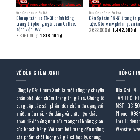
ĐÈN ỐP TRẦN HIỆN ĐẠI
ĐÈN ỐP TRẦN HIỆN ĐẠI
trang
Đèn ốp trần led EB-31 chính hãng
Đèn ốp trần PN-61 trang trí
quán
trang trí phòng ngủ, quán Coffee,
tiệc, Store mỹ phẩm, quán ă
bệnh viện…vvv
Giá
Gi
2.622.000
₫
1.442.000
₫
gốc
hi
Giá
Giá
3.306.000
₫
1.818.000
₫
là:
tạ
gốc
hiện
2.622.000 ₫.
là:
là:
tại
1.
3.306.000 ₫.
là:
.000 ₫.
1.818.000 ₫.
VỀ ĐÈN CHÙM XINH
THÔNG TIN
Công ty Đèn Chùm Xinh là một công ty chuyên
Địa Chỉ
: 49
phân phối đèn chùm trang trí giá rẻ. Chúng tôi
TÂN THỚI N
cung cấp các sản phẩm đèn chùm đa dạng với
MST : 0315
nhiều mẫu mã, kiểu dáng và chất liệu khác
Phone : 093
nhau để đáp ứng nhu cầu trang trí không gian
Email : den
của khách hàng. Với cam kết mang đến những
Website: ww
sản phẩm chất lượng và giá cả hợp lý, chúng