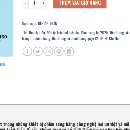
2.890.000 ₫.
là:
THÊM VÀO GIỎ HÀNG
1.590.000 ₫.
Danh mục:
ĐÈN ỐP TRẦN
Thẻ:
Đèn ốp trần
,
Đèn ốp trần led hiện đại
,
Đèn trang trí 2025
,
Đèn trang trí 
trang trí chính hãng
,
Đèn trang trí chính hãng quận 12-TP. Hồ Chí Min
một trong những thiết bị chiếu sáng bằng công nghệ led ưu việt và nổi
p nổi trên trần. Vì vậy, không gian sẽ có tính thẩm mỹ cao hơn hẳn nh