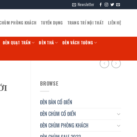
Newsletter
 CHÙM PHÒNG KHÁCH
TUYỂN DỤNG
TRANG TRÍ NỘI THẤT
LIÊN HỆ
ĐÈN QUẠT TRẦN
ĐÈN THẢ
ĐÈN VÁCH TƯỜNG
BROWSE
ỚI
ĐÈN BÀN CỔ ĐIỂN
ĐÈN CHÙM CỔ ĐIỂN
ĐÈN CHÙM PHÒNG KHÁCH
ĐÈN CHÙM SALE 2023