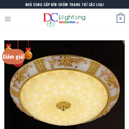
Skip
NHÀ CUNG CẤP ĐÈN CHÙM TRANG TRÍ CÁC LOẠI
to
content
0
Giảm giá!