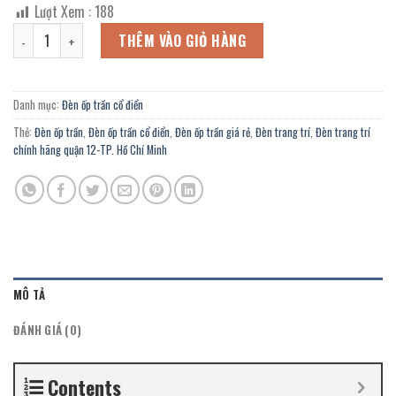
gốc
hiện
Lượt Xem :
188
là:
tại
Đèn ốp trần cổ điển OBC-432 trang trí showroom nội thất, quán Cof
2.142.000 ₫.
là:
THÊM VÀO GIỎ HÀNG
1.178.000 ₫.
Danh mục:
Đèn ốp trần cổ điển
Thẻ:
Đèn ốp trần
,
Đèn ốp trần cổ điển
,
Đèn ốp trần giá rẻ
,
Đèn trang trí
,
Đèn trang trí
chính hãng quận 12-TP. Hồ Chí Minh
MÔ TẢ
ĐÁNH GIÁ (0)
Contents