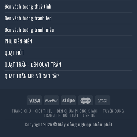
Đèn vách tường thuỷ tinh
Đèn vách tường tranh led
Đèn vách tường tranh màu
PHỤ KIỆN ĐIỆN
QUẠT HÚT
QUẠT TRẦN - ĐÈN QUẠT TRẦN
QUẠT TRẦN MR. VŨ CAO CẤP
TRANG CHỦ
GIỚI THIỆU
ĐÈN CHÙM PHÒNG KHÁCH
TUYỂN DỤNG
TRANG TRÍ NỘI THẤT
LIÊN HỆ
Copyright 2026 ©
Máy công nghiệp châu phát