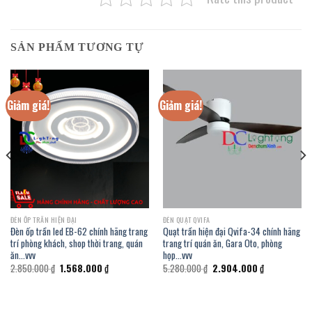
SẢN PHẨM TƯƠNG TỰ
Giảm giá!
Giảm giá!
ĐÈN ỐP TRẦN HIỆN ĐẠI
ĐÈN QUẠT QVIFA
Đèn ốp trần led EB-62 chính hãng trang
Quạt trần hiện đại Qvifa-34 chính hãng
trí phòng khách, shop thời trang, quán
trang trí quán ăn, Gara Oto, phòng
ăn…vvv
họp…vvv
Giá
Giá
Giá
Giá
2.850.000
₫
1.568.000
₫
5.280.000
₫
2.904.000
₫
gốc
hiện
gốc
hiện
là:
tại
là:
tại
2.850.000 ₫.
là:
5.280.000 ₫.
là:
.
1.568.000 ₫.
2.904.000 ₫.