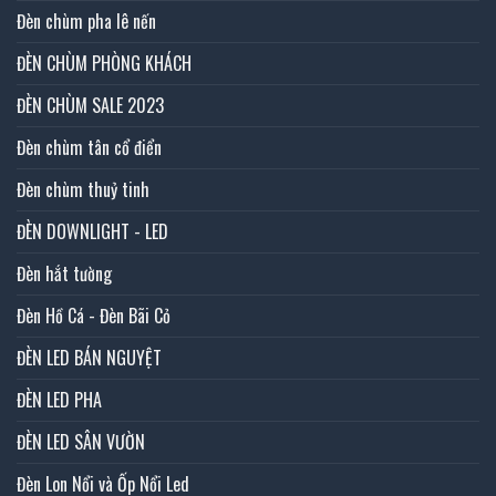
Đèn chùm pha lê nến
ĐÈN CHÙM PHÒNG KHÁCH
ĐÈN CHÙM SALE 2023
Đèn chùm tân cổ điển
Đèn chùm thuỷ tinh
ĐÈN DOWNLIGHT - LED
Đèn hắt tường
Đèn Hồ Cá - Đèn Bãi Cỏ
ĐÈN LED BÁN NGUYỆT
ĐÈN LED PHA
ĐÈN LED SÂN VƯỜN
Đèn Lon Nổi và Ốp Nổi Led