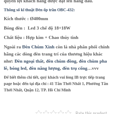
quyền lợi khách hàng được đặt lên hàng đầu.
Thông số kĩ thuật Đèn ốp trần OBC-432:
Kích thước :
Ø400mm
Bóng đèn :
Led 3 chế độ 18+18W
Chất liệu :
Hợp kim + Chao thủy tinh
Ngoài ra
Đèn Chùm Xinh
còn là nhà phân phối chính
hãng các dòng đèn trang trí của thương hiệu khác
như:
Đèn ngoại thất
,
đèn chùm đồng
,
đèn chùm pha
lê
,
bóng led
,
đèn năng lượng
,
đèn trụ cổng
…vvv
Để biết thêm chi tiết, quý khách vui lòng IB trực tiếp trang
page hoặc đến tại địa chỉ :
41 Tân Thới Nhất 1, Phường Tân
Thới Nhất, Quận 12, TP. Hồ Chí Minh
Rate this product