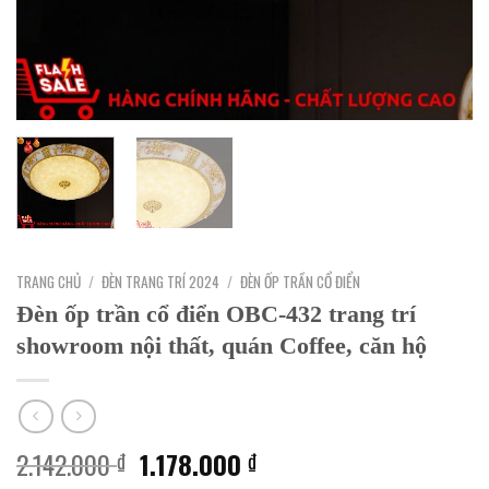
TRANG CHỦ
/
ĐÈN TRANG TRÍ 2024
/
ĐÈN ỐP TRẦN CỔ ĐIỂN
Đèn ốp trần cổ điển OBC-432 trang trí
showroom nội thất, quán Coffee, căn hộ
Giá
Giá
2.142.000
1.178.000
₫
₫