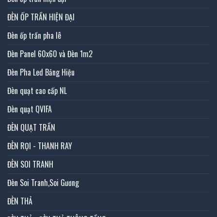
ĐÈN ỐP TRẦN HIỆN ĐẠI
Đèn ốp trần pha lê
Đèn Panel 60x60 và Đèn 1m2
Đèn Pha Led Bảng Hiệu
Đèn quạt cao cấp NL
Đèn quạt QVIFA
ĐÈN QUẠT TRẦN
ĐÈN RỌI - THANH RAY
ĐÈN SOI TRANH
Đèn Soi Tranh,Soi Gương
ĐÈN THẢ