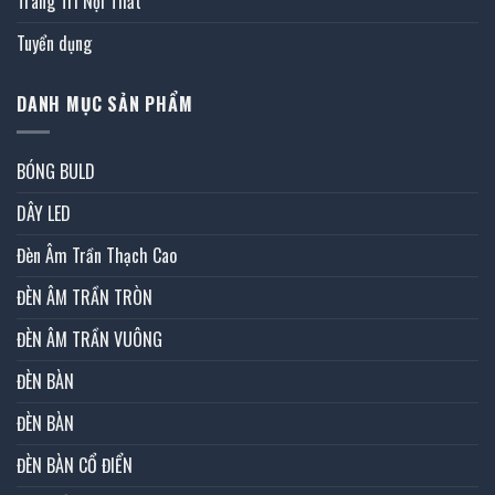
Trang Trí Nội Thất
Tuyển dụng
DANH MỤC SẢN PHẨM
BÓNG BULD
DÂY LED
Đèn Âm Trần Thạch Cao
ĐÈN ÂM TRẦN TRÒN
ĐÈN ÂM TRẦN VUÔNG
ĐÈN BÀN
ĐÈN BÀN
ĐÈN BÀN CỔ ĐIỂN