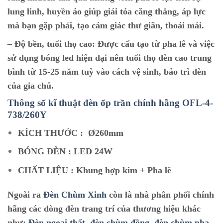
lung linh, huyền ảo giúp giải tỏa căng thẳng, áp lực
mà bạn gặp phải, tạo cảm giác thư giãn, thoải mái.
–
Độ bền, tuổi thọ cao:
Được cấu tạo từ pha lê và việc
sử dụng bóng led hiện đại nên tuổi thọ đèn cao trung
bình từ 15-25 năm tuỳ vào cách vệ sinh, bảo trì đèn
của gia chủ.
Thông số kĩ thuật đèn ốp trần chính hãng O
FL-4-
738/260Y
KÍCH THƯỚC :
Ø260mm
BÓNG ĐÈN : LED 24W
CHẤT LIỆU : Khung hợp kim + Pha lê
Ngoài ra
Đèn Chùm Xinh
còn là nhà phân phối chính
hãng các dòng đèn trang trí của thương hiệu khác
như:
Đèn ngoại thất
,
đèn chùm đồng
,
đèn chùm pha