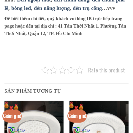
lê
,
bóng led
,
đèn năng lượng
,
đèn trụ cổng
…vvv
Để biết thêm chi tiết, quý khách vui lòng IB trực tiếp trang
page hoặc đến tại địa chỉ :
41 Tân Thới Nhất 1, Phường Tân
Thới Nhất, Quận 12, TP. Hồ Chí Minh
Rate this product
SẢN PHẨM TƯƠNG TỰ
Giảm giá!
Giảm giá!