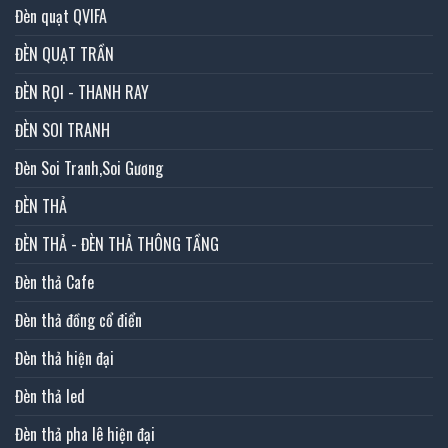
Đèn quạt QVIFA
ĐÈN QUẠT TRẦN
ĐÈN RỌI - THANH RAY
ĐÈN SOI TRANH
Đèn Soi Tranh,Soi Gương
ĐÈN THẢ
ĐÈN THẢ - ĐÈN THẢ THÔNG TẦNG
Đèn thả Cafe
Đèn thả đồng cổ điển
Đèn thả hiện đại
Đèn thả led
Đèn thả pha lê hiện đại