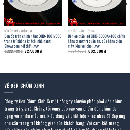
ĐÈN ỐP TRẦN HIỆN ĐẠI
ĐÈN ỐP TRẦN HIỆN ĐẠI
Đèn ốp trần chính hãng OHD-1001/500
Đèn ốp trần led OHD-8033A/400 chính
trang trí phòng khách, nhà hàng,
hãng trang trí quán ăn, của hàng điện
Showroom nội thất…vvv
máy, khu vui chơi…vvv
Giá
Giá
Giá
Giá
1.322.400
₫
727.000
₫
1.094.400
₫
602.000
₫
gốc
hiện
gốc
hiện
là:
tại
là:
tại
1.322.400 ₫.
là:
1.094.400 ₫.
là:
727.000 ₫.
602.000 ₫.
VỀ ĐÈN CHÙM XINH
Công ty Đèn Chùm Xinh là một công ty chuyên phân phối đèn chùm
trang trí giá rẻ. Chúng tôi cung cấp các sản phẩm đèn chùm đa
dạng với nhiều mẫu mã, kiểu dáng và chất liệu khác nhau để đáp ứng
nhu cầu trang trí không gian của khách hàng. Với cam kết mang