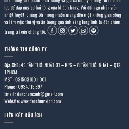
đến những sản phẩm chất lượng và giá cả hợp lý, chúng tôi luôn nỗ
lực để đáp ứng sự hài lòng của khách hàng. Với đội ngũ nhân viên
nhiệt huyết, chúng tôi mong muốn mang đến một không gian sống
và làm việc thú vị và ấn tượng qua ánh sáng lung linh từ đèn chùm
trang trí của chúng tôi.
THÔNG TIN CÔNG TY
Địa Chỉ
: 49 TÂN THỚI NHẤT 01 – KP6 – P. TÂN THỚI NHẤT – Q12
TP.HCM
MST : 0315031001-001
Phone : 0934.115.897
Email : denchumxinh@gmail.com
Website: www.denchumxinh.com
LIÊN KẾT HỮU ÍCH