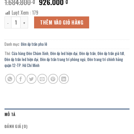
Giá
Giá
1.684.800
926.000
₫
₫
gốc
hiện
Lượt Xem :
179
là:
tại
Đèn ốp trần chính hãng OFL-4-738/260Y trang trí Gara Oto, nhà thờ 
1.684.800 ₫.
là:
THÊM VÀO GIỎ HÀNG
926.000 ₫.
Danh mục:
Đèn ốp trần pha lê
Thẻ:
Cửa hàng Đèn Chùm Xinh
,
Đèn ốp led hiện đại
,
Đèn ốp trần
,
Đèn ốp trần giá tốt
,
Đèn ốp trần led hiện đại
,
Đèn ốp trần trang trí phòng ngủ
,
Đèn trang trí chính hãng
quận 12-TP. Hồ Chí Minh
MÔ TẢ
ĐÁNH GIÁ (0)