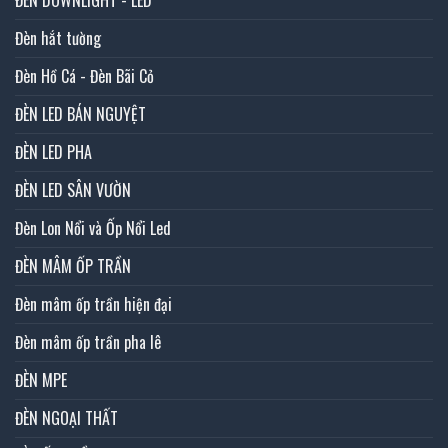
Đèn hắt tường
Đèn Hồ Cá - Đèn Bãi Cỏ
ĐÈN LED BÁN NGUYỆT
ĐÈN LED PHA
ĐÈN LED SÂN VƯỜN
Đèn Lon Nổi và Ốp Nổi Led
ĐÈN MÂM ỐP TRẦN
Đèn mâm ốp trần hiện đại
Đèn mâm ốp trần pha lê
ĐÈN MPE
ĐÈN NGOẠI THẤT