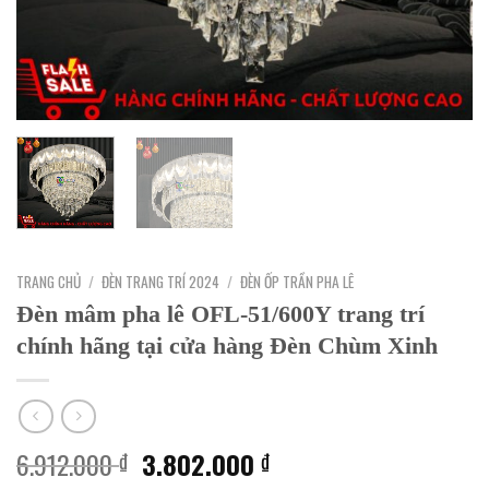
TRANG CHỦ
/
ĐÈN TRANG TRÍ 2024
/
ĐÈN ỐP TRẦN PHA LÊ
Đèn mâm pha lê OFL-51/600Y trang trí
chính hãng tại cửa hàng Đèn Chùm Xinh
Giá
Giá
6.912.000
3.802.000
₫
₫