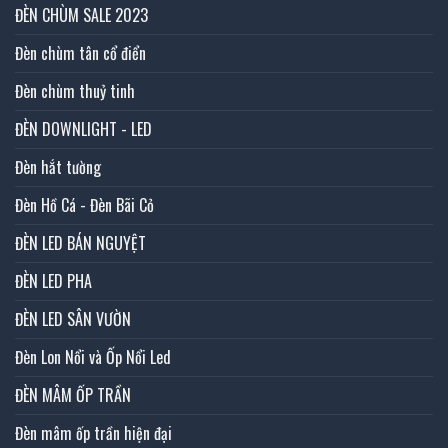
ĐÈN CHÙM SALE 2023
Đèn chùm tân cổ điển
Đèn chùm thuỷ tinh
ĐÈN DOWNLIGHT - LED
Đèn hắt tường
Đèn Hồ Cá - Đèn Bãi Cỏ
ĐÈN LED BÁN NGUYỆT
ĐÈN LED PHA
ĐÈN LED SÂN VƯỜN
Đèn Lon Nổi và Ốp Nổi Led
ĐÈN MÂM ỐP TRẦN
Đèn mâm ốp trần hiện đại