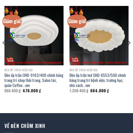
Giảm giá!
Giảm giá!
ĐÈN ỐP TRẦN HIỆN ĐẠI
ĐÈN ỐP TRẦN HIỆN ĐẠI
Đèn ốp trần OHD-9163/400 chính hãng
Đèn ốp trần led OHD-6553/500 chính
trang trí shop thời trang, Salon tóc,
hãng trang trí bệnh viện, trường học,
quán Coffee…vvv
nhà sách…vvv
Giá
Giá
Giá
Giá
866.400
₫
476.000
₫
1.208.400
₫
664.000
₫
gốc
hiện
gốc
hiện
là:
tại
là:
tại
866.400 ₫.
là:
1.208.400 ₫.
là:
476.000 ₫.
664.000 ₫.
VỀ ĐÈN CHÙM XINH