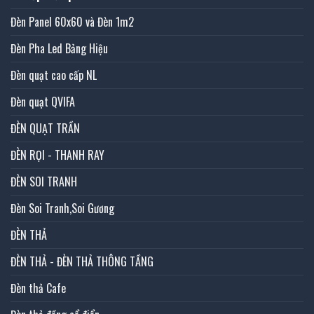
Đèn Panel 60x60 và Đèn 1m2
Đèn Pha Led Bảng Hiệu
Đèn quạt cao cấp NL
Đèn quạt QVIFA
ĐÈN QUẠT TRẦN
ĐÈN RỌI - THANH RAY
ĐÈN SOI TRANH
Đèn Soi Tranh,Soi Gương
ĐÈN THẢ
ĐÈN THẢ - ĐÈN THẢ THÔNG TẦNG
Đèn thả Cafe