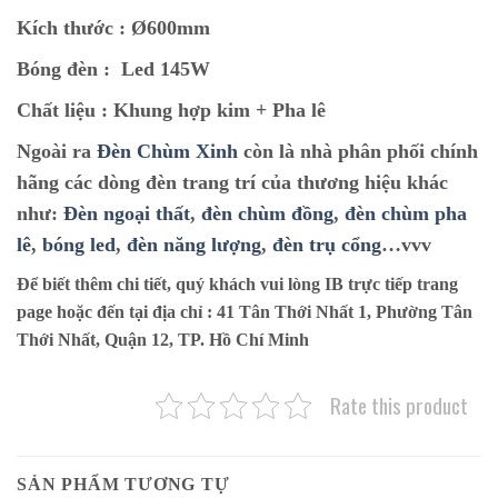
Kích thước :
Ø600mm
Bóng đèn :
Led 145W
Chất liệu :
Khung hợp kim + Pha lê
Ngoài ra
Đèn Chùm Xinh
còn là nhà phân phối chính
hãng các dòng đèn trang trí của thương hiệu khác
như:
Đèn ngoại thất
,
đèn chùm đồng
,
đèn chùm pha
lê
,
bóng led
,
đèn năng lượng
,
đèn trụ cổng
…vvv
Để biết thêm chi tiết, quý khách vui lòng IB trực tiếp trang
page hoặc đến tại địa chỉ :
41 Tân Thới Nhất 1, Phường Tân
Thới Nhất, Quận 12, TP. Hồ Chí Minh
Rate this product
SẢN PHẨM TƯƠNG TỰ