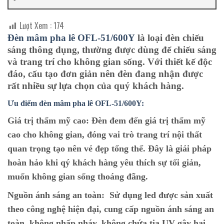
Lượt Xem :
174
Đèn mâm pha lê OFL-51/600Y
là loại đèn chiếu
sáng thông dụng, thường được dùng để chiếu sáng
và trang trí cho không gian sống. Với thiết kế độc
đáo, cấu tạo đơn giản nên đèn đang nhận được
rất nhiều sự lựa chọn của quý khách hàng.
Ưu điểm đèn mâm pha lê OFL-51/600Y:
Giá trị thẩm mỹ cao:
Đèn đem đến giá trị thẩm mỹ
cao cho không gian, đóng vai trò trang trí nội thất
quan trọng tạo nên vẻ đẹp tổng thể. Đây là giải pháp
hoàn hảo khi qý khách hàng yêu thích sự tối giản,
muốn không gian sống thoáng đãng.
Nguồn ánh sáng an toàn:
Sử dụng led được sản xuất
theo công nghệ hiện đại, cung cấp nguồn ánh sáng an
toàn, không nhấp nháy, không chứa tia UV gây hại