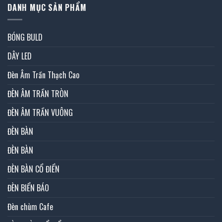
DANH MỤC SẢN PHẨM
BÓNG BULD
DÂY LED
Đèn Âm Trần Thạch Cao
ĐÈN ÂM TRẦN TRÒN
ĐÈN ÂM TRẦN VUÔNG
ĐÈN BÀN
ĐÈN BÀN
ĐÈN BÀN CỔ ĐIỂN
ĐÈN BIỂN BÁO
Đèn chùm Cafe