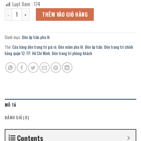
gốc
hiện
Lượt Xem :
174
là:
tại
Đèn mâm pha lê OFL-51/600Y trang trí chính hãng tại cửa hàng Đèn
6.912.000 ₫.
là:
THÊM VÀO GIỎ HÀNG
3.802.000 ₫.
Danh mục:
Đèn ốp trần pha lê
Thẻ:
Cửa hàng đèn trang trí giá rẻ
,
Đèn mâm pha lê
,
Đèn ốp trần
,
Đèn trang trí chính
hãng quận 12-TP. Hồ Chí Minh
,
Đèn trang trí phòng khách
MÔ TẢ
ĐÁNH GIÁ (0)
Contents