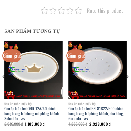
Rate this product
SẢN PHẨM TƯƠNG TỰ
Giảm giá!
Giảm giá!
ĐÈN ỐP TRẦN HIỆN ĐẠI
ĐÈN ỐP TRẦN HIỆN ĐẠI
Đèn ốp trần led OHD-12A/40 chính
Đèn ốp trần led PN-81822/500 chính
hãng trang trí chung cư, phòng khách
hãng trang trí phòng khách, nhà hàng,
Salon tóc…vvv
Gara oto…vvv
Giá
Giá
Giá
Giá
2.016.000
₫
1.109.000
₫
4.233.600
₫
2.328.000
₫
gốc
hiện
gốc
hiện