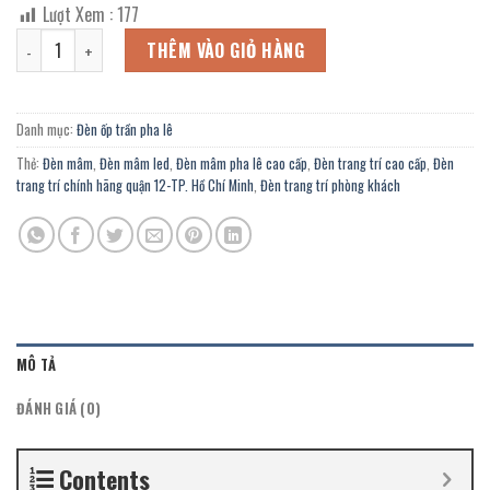
gốc
hiện
Lượt Xem :
177
là:
tại
Đèn mâm pha lê OFL-5008/1150F trang trí trung tâm tiệc cưới, nhà 
13.348.800 ₫.
là:
THÊM VÀO GIỎ HÀNG
7.341.000 ₫.
Danh mục:
Đèn ốp trần pha lê
Thẻ:
Đèn mâm
,
Đèn mâm led
,
Đèn mâm pha lê cao cấp
,
Đèn trang trí cao cấp
,
Đèn
trang trí chính hãng quận 12-TP. Hồ Chí Minh
,
Đèn trang trí phòng khách
MÔ TẢ
ĐÁNH GIÁ (0)
Contents