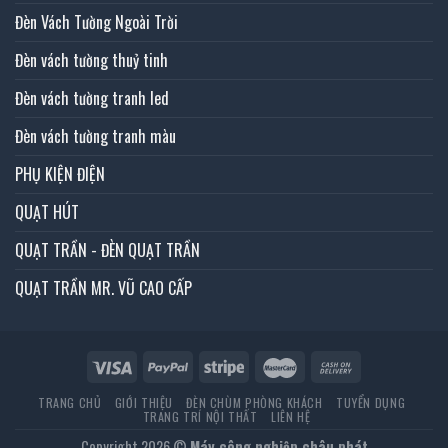
Đèn Vách Tường Ngoài Trời
Đèn vách tường thuỷ tinh
Đèn vách tường tranh led
Đèn vách tường tranh màu
PHỤ KIỆN ĐIỆN
QUẠT HÚT
QUẠT TRẦN - ĐÈN QUẠT TRẦN
QUẠT TRẦN MR. VŨ CAO CẤP
TRANG CHỦ
GIỚI THIỆU
ĐÈN CHÙM PHÒNG KHÁCH
TUYỂN DỤNG
TRANG TRÍ NỘI THẤT
LIÊN HỆ
Copyright 2026 ©
Máy công nghiệp châu phát