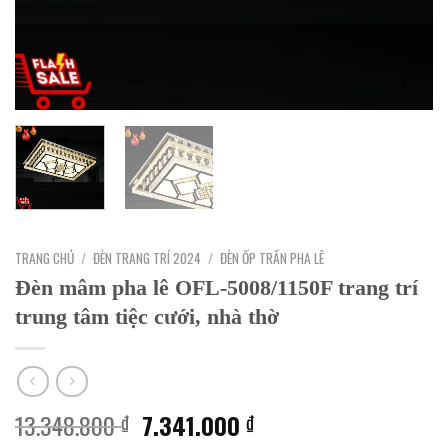
TRANG CHỦ
/
ĐÈN TRANG TRÍ 2024
/
ĐÈN ỐP TRẦN PHA LÊ
Đèn mâm pha lê OFL-5008/1150F trang trí
trung tâm tiệc cưới, nhà thờ
Giá
Giá
13.348.800
7.341.000
₫
₫