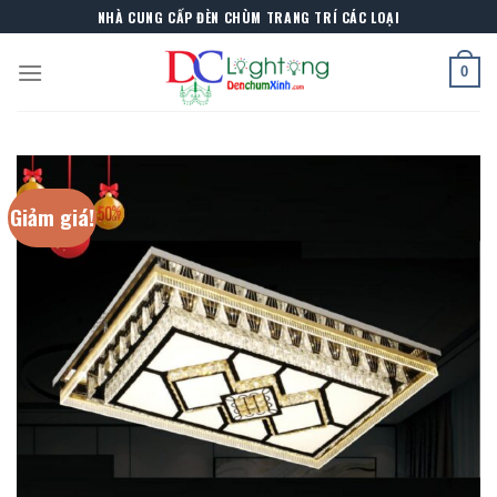
Skip
NHÀ CUNG CẤP ĐÈN CHÙM TRANG TRÍ CÁC LOẠI
to
content
0
Giảm giá!