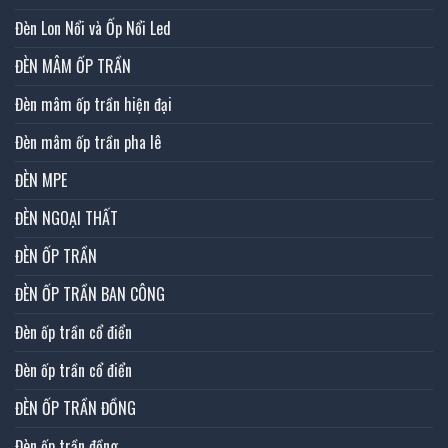
Đèn Lon Nổi và Ốp Nổi Led
ĐÈN MÂM ỐP TRẦN
Đèn mâm ốp trần hiện đại
Đèn mâm ốp trần pha lê
ĐÈN MPE
ĐÈN NGOẠI THẤT
ĐÈN ỐP TRẦN
ĐÈN ỐP TRẦN BAN CÔNG
Đèn ốp trần cổ điển
Đèn ốp trần cổ điển
ĐÈN ỐP TRẦN ĐỒNG
Đèn ốp trần đồng