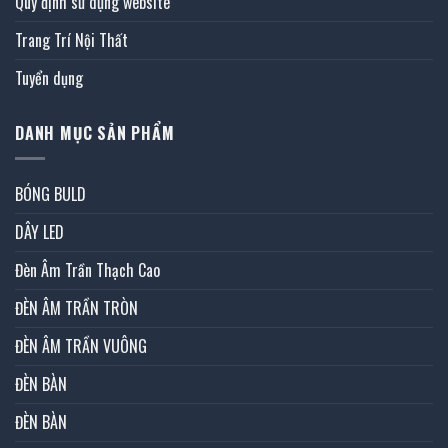
Quy định sử dụng website
Trang Trí Nội Thất
Tuyển dụng
DANH MỤC SẢN PHẨM
BÓNG BULD
DÂY LED
Đèn Âm Trần Thạch Cao
ĐÈN ÂM TRẦN TRÒN
ĐÈN ÂM TRẦN VUÔNG
ĐÈN BÀN
ĐÈN BÀN