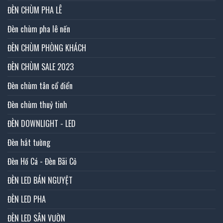
ĐÈN CHÙM PHA LÊ
Đèn chùm pha lê nến
ĐÈN CHÙM PHÒNG KHÁCH
ĐÈN CHÙM SALE 2023
Đèn chùm tân cổ điển
Đèn chùm thuỷ tinh
ĐÈN DOWNLIGHT - LED
Đèn hắt tường
Đèn Hồ Cá - Đèn Bãi Cỏ
ĐÈN LED BÁN NGUYỆT
ĐÈN LED PHA
ĐÈN LED SÂN VƯỜN