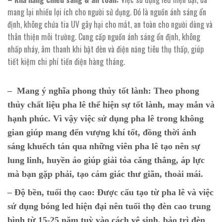
mang lại nhiều lợi ích cho người sử dụng. Đó là nguồn ánh sáng ổn
định, không chứa tia UV gây hại cho mắt, an toàn cho người dùng và
thân thiện môi trường. Cung cấp nguồn ánh sáng ổn định, không
nhấp nháy, âm thanh khi bật đèn và điện năng tiêu thụ thấp, giúp
tiết kiệm chi phí tiền điện hàng tháng.
– Mang ý nghĩa phong thủy tốt lành:
Theo phong
thủy chất liệu pha lê thể hiện sự tốt lành, may mắn và
hạnh phúc. Vì vậy việc sử dụng pha lê trong không
gian giúp mang đến vượng khí tốt, đồng thời ánh
sáng khuếch tán qua những viên pha lê tạo nên sự
lung linh, huyền ảo giúp giải tỏa căng thẳng, áp lực
mà bạn gặp phải, tạo cảm giác thư giãn, thoải mái.
–
Độ bền, tuổi thọ cao:
Được cấu tạo từ pha lê và việc
sử dụng bóng led hiện đại nên tuổi thọ đèn cao trung
bình từ 15-25 năm tuỳ vào cách vệ sinh, bảo trì đèn