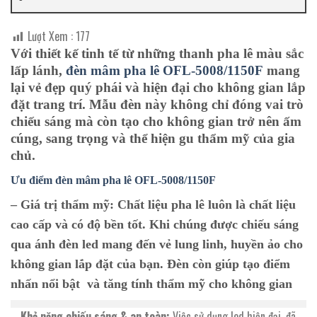
Lượt Xem :
177
Với thiết kế tinh tế từ những thanh pha lê màu sắc
lấp lánh,
đèn mâm pha lê OFL-5008/1150F
mang
lại vẻ đẹp quý phái và hiện đại cho không gian lắp
đặt trang trí. Mẫu đèn này không chỉ đóng vai trò
chiếu sáng mà còn tạo cho không gian trở nên ấm
cúng, sang trọng và thể hiện gu thẩm mỹ của gia
chủ.
Ưu điểm đèn mâm pha lê O
FL-5008/1150F
– Giá trị thẩm mỹ:
Chất liệu pha lê luôn là chất liệu
cao cấp và có độ bền tốt. Khi chúng được chiếu sáng
qua ánh đèn led mang đến vẻ lung linh, huyền ảo cho
không gian lắp đặt của bạn. Đèn còn giúp tạo điểm
nhấn nổi bật và tăng tính thẩm mỹ cho không gian
– Khả năng chiếu sáng & an toàn:
Việc sử dụng led hiện đại, đã