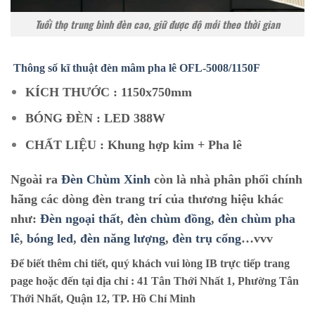
Tuổi thọ trung bình đèn cao, giữ được độ mới theo thời gian
Thông số kĩ thuật đèn mâm pha lê O
FL-5008/1150F
KÍCH THƯỚC : 1150x750mm
BÓNG ĐÈN : LED 388W
CHẤT LIỆU : Khung hợp kim + Pha lê
Ngoài ra
Đèn Chùm Xinh
còn là nhà phân phối chính
hãng các dòng đèn trang trí của thương hiệu khác
như:
Đèn ngoại thất
,
đèn chùm đồng
,
đèn chùm pha
lê
,
bóng led
,
đèn năng lượng
,
đèn trụ cổng
…vvv
Để biết thêm chi tiết, quý khách vui lòng IB trực tiếp trang
page hoặc đến tại địa chỉ :
41 Tân Thới Nhất 1, Phường Tân
Thới Nhất, Quận 12, TP. Hồ Chí Minh