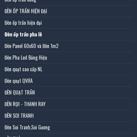
ĐÈN ỐP TRẦN HIỆN ĐẠI
Đèn ốp trần hiện đại
Đèn ốp trần pha lê
Đèn Panel 60x60 và Đèn 1m2
Đèn Pha Led Bảng Hiệu
Đèn quạt cao cấp NL
Đèn quạt QVIFA
ĐÈN QUẠT TRẦN
ĐÈN RỌI - THANH RAY
ĐÈN SOI TRANH
Đèn Soi Tranh,Soi Gương