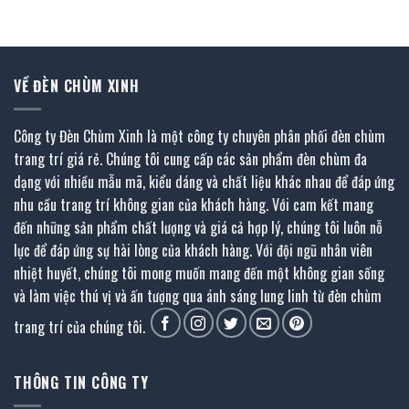
là:
tại
là:
tại
2.016.000 ₫.
là:
4.233.600 ₫.
là:
1.109.000 ₫.
2.328.000 ₫.
VỀ ĐÈN CHÙM XINH
Công ty Đèn Chùm Xinh là một công ty chuyên phân phối đèn chùm
trang trí giá rẻ. Chúng tôi cung cấp các sản phẩm đèn chùm đa
dạng với nhiều mẫu mã, kiểu dáng và chất liệu khác nhau để đáp ứng
nhu cầu trang trí không gian của khách hàng. Với cam kết mang
đến những sản phẩm chất lượng và giá cả hợp lý, chúng tôi luôn nỗ
lực để đáp ứng sự hài lòng của khách hàng. Với đội ngũ nhân viên
nhiệt huyết, chúng tôi mong muốn mang đến một không gian sống
và làm việc thú vị và ấn tượng qua ánh sáng lung linh từ đèn chùm
trang trí của chúng tôi.
THÔNG TIN CÔNG TY