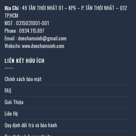
Địa Chỉ
: 49 TÂN THỚI NHẤT 01 – KP6 – P. TÂN THỚI NHẤT – Q12
TP.HCM
MST : 0315031001-001
Phone : 0934.115.897
Email : denchumxinh@gmail.com
Website: www.denchumxinh.com
LIÊN KẾT HỮU ÍCH
Chính sách bảo mật
FAQ
Giới Thiệu
Liên Hệ
Quy định đổi trả và bảo hành