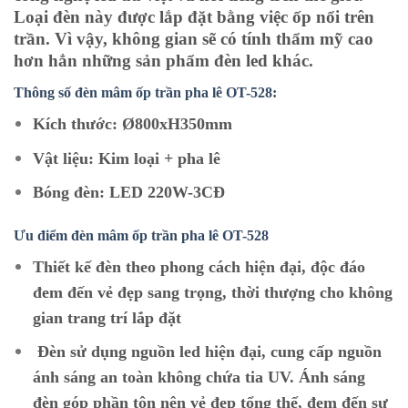
Loại đèn này được lắp đặt bằng việc ốp nổi trên
trần. Vì vậy, không gian sẽ có tính thẩm mỹ cao
hơn hẳn những sản phẩm đèn led khác.
Thông số đèn mâm ốp trần pha lê OT-528:
Kích thước: Ø800xH350mm
Vật liệu: Kim loại + pha lê
Bóng đèn: LED 220W-3CĐ
Ưu điểm đèn mâm ốp trần pha lê OT
-528
Thiết kế đèn theo phong cách hiện đại, độc đáo
đem đến vẻ đẹp sang trọng, thời thượng cho không
gian trang trí lắp đặt
Đèn sử dụng nguồn led hiện đại, cung cấp nguồn
ánh sáng an toàn không chứa tia UV. Ánh sáng
đèn góp phần tôn nên vẻ đẹp tổng thể, đem đến sự