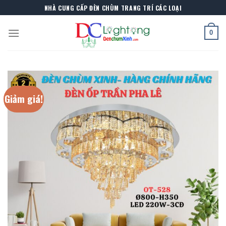
Skip
NHÀ CUNG CẤP ĐÈN CHÙM TRANG TRÍ CÁC LOẠI
to
content
0
Giảm giá!