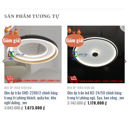
SẢN PHẨM TƯƠNG TỰ
Giảm giá!
Giảm giá!
ĐÈN ỐP TRẦN HIỆN ĐẠI
ĐÈN ỐP TRẦN HIỆN ĐẠI
Đèn ốp trần OHD-2288/2 chính hãng
Đèn ốp trần led KO-24/50 chính hãng
trang trí phòng khách, quầy bar, khu
trang trí phòng ngủ, Spa, ban công…vvv
nghỉ dưỡng…vvv
Giá
Giá
2.142.000
₫
1.178.000
₫
gốc
hiện
Giá
Giá
3.042.000
₫
1.673.000
₫
là:
tại
gốc
hiện
2.142.000 ₫.
là:
là:
tại
1.178.000 ₫.
3.042.000 ₫.
là:
1.673.000 ₫.