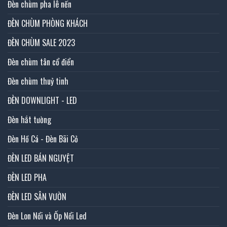
Đèn chùm pha lê nến
ĐÈN CHÙM PHÒNG KHÁCH
ĐÈN CHÙM SALE 2023
Đèn chùm tân cổ điển
Đèn chùm thuỷ tinh
ĐÈN DOWNLIGHT - LED
Đèn hắt tường
Đèn Hồ Cá - Đèn Bãi Cỏ
ĐÈN LED BÁN NGUYỆT
ĐÈN LED PHA
ĐÈN LED SÂN VƯỜN
Đèn Lon Nổi và Ốp Nổi Led