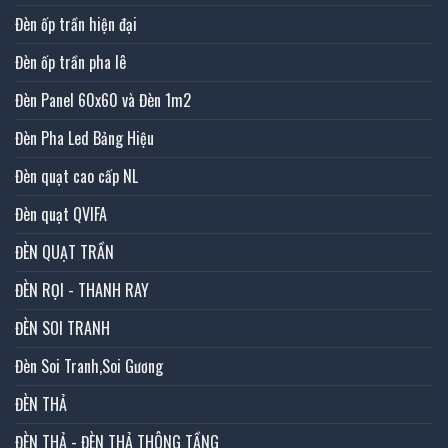
Đèn ốp trần hiện đại
Đèn ốp trần pha lê
Đèn Panel 60x60 và Đèn 1m2
Đèn Pha Led Bảng Hiệu
Đèn quạt cao cấp NL
Đèn quạt QVIFA
ĐÈN QUẠT TRẦN
ĐÈN RỌI - THANH RAY
ĐÈN SOI TRANH
Đèn Soi Tranh,Soi Gương
ĐÈN THẢ
ĐÈN THẢ - ĐÈN THẢ THÔNG TẦNG