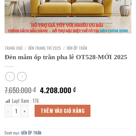
TRANG CHỦ
/
ĐÈN TRANG TRÍ 2025
/
ĐÈN ỐP TRẦN
Đèn mâm ốp trần pha lê OT528-MỚI 2025
Giá
Giá
7.650.000
4.208.000
₫
₫
gốc
hiện
Lượt Xem :
176
là:
tại
Đèn mâm ốp trần pha lê OT528-MỚI 2025 số lượng
7.650.000 ₫.
là:
THÊM VÀO GIỎ HÀNG
4.208.000 ₫.
Danh mục:
ĐÈN ỐP TRẦN