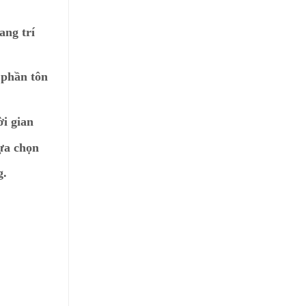
ang trí
 phần tôn
ời gian
lựa chọn
g.