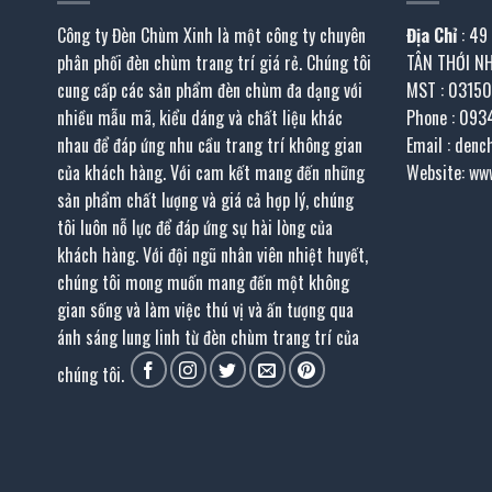
Công ty Đèn Chùm Xinh là một công ty chuyên
Địa Chỉ
: 49
phân phối đèn chùm trang trí giá rẻ. Chúng tôi
TÂN THỚI N
cung cấp các sản phẩm đèn chùm đa dạng với
MST : 0315
nhiều mẫu mã, kiểu dáng và chất liệu khác
Phone : 093
nhau để đáp ứng nhu cầu trang trí không gian
Email : den
của khách hàng. Với cam kết mang đến những
Website: ww
sản phẩm chất lượng và giá cả hợp lý, chúng
tôi luôn nỗ lực để đáp ứng sự hài lòng của
khách hàng. Với đội ngũ nhân viên nhiệt huyết,
chúng tôi mong muốn mang đến một không
gian sống và làm việc thú vị và ấn tượng qua
ánh sáng lung linh từ đèn chùm trang trí của
chúng tôi.