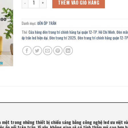
6.080.000 ₫.
là:
THÊM VÀO GIỎ HÀNG
3.344.000 ₫.
Danh mục:
ĐÈN ỐP TRẦN
Thẻ:
Cửa hàng đèn trang trí chính hãng tại quận 12-TP. Hồ Chí Minh
,
Đèn mâm
ốp trần led hiện đại
,
Đèn trang trí 2025
,
Đèn trang trí chính hãng quận 12-TP
à một trong những thiết bị chiếu sáng bằng công nghệ led ưu việt và
việc ốp nổi trên trần. Vì vậy, không gian sẽ có tính thẩm mỹ cao hơn 