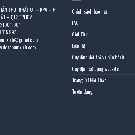
 TÂN THỚI NHẤT 01 – KP6 – P.
Chính sách bảo mật
HẤT – Q12 TP.HCM
FAQ
031001-001
4.115.897
Giới Thiệu
chumxinh@gmail.com
Liên Hệ
w.denchumxinh.com
Quy định đổi trả và bảo hành
Quy định sử dụng website
Trang Trí Nội Thất
Tuyển dụng