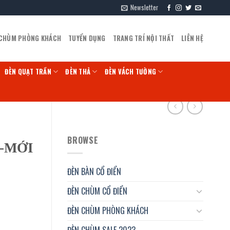
Newsletter
 CHÙM PHÒNG KHÁCH
TUYỂN DỤNG
TRANG TRÍ NỘI THẤT
LIÊN HỆ
ĐÈN QUẠT TRẦN
ĐÈN THẢ
ĐÈN VÁCH TƯỜNG
BROWSE
8-MỚI
ĐÈN BÀN CỔ ĐIỂN
ĐÈN CHÙM CỔ ĐIỂN
ĐÈN CHÙM PHÒNG KHÁCH
ĐÈN CHÙM SALE 2023