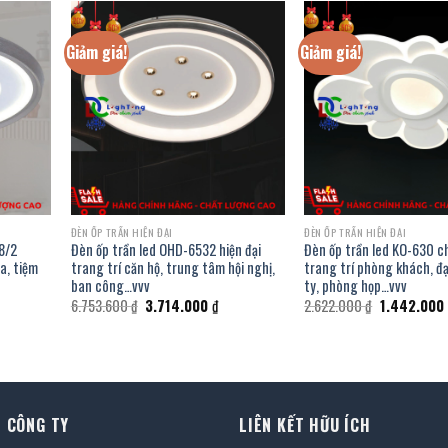
Giảm giá!
Giảm giá!
ĐÈN ỐP TRẦN HIỆN ĐẠI
ĐÈN ỐP TRẦN HIỆN ĐẠI
8/2
Đèn ốp trần led OHD-6532 hiện đại
Đèn ốp trần led KO-630 c
a, tiệm
trang trí căn hộ, trung tâm hội nghị,
trang trí phòng khách, đ
ban công…vvv
ty, phòng họp…vvv
á
Giá
Giá
Giá
6.753.600
₫
3.714.000
₫
2.622.000
₫
1.442.000
n
gốc
hiện
gốc
là:
tại
là:
6.753.600 ₫.
là:
2.622.000 ₫
37.000 ₫.
3.714.000 ₫.
 CÔNG TY
LIÊN KẾT HỮU ÍCH