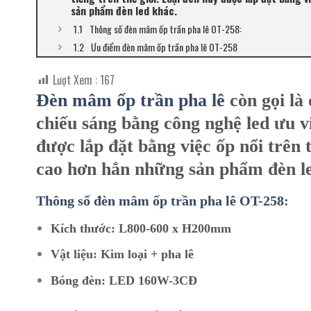
sản phẩm đèn led khác.
Thông số đèn mâm ốp trần pha lê OT-258:
Ưu điểm đèn mâm ốp trần pha lê OT-258
Lượt Xem :
167
Đèn mâm ốp trần pha lê
còn gọi là
chiếu sáng bằng công nghệ led ưu vi
được lắp đặt bằng việc ốp nổi trên 
cao hơn hẳn những sản phẩm đèn l
Thông số đèn mâm ốp trần pha lê OT-258:
Kích thước: L800-600 x H200mm
Vật liệu: Kim loại + pha lê
Bóng đèn: LED 160W-3CĐ