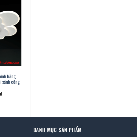
hính hãng
ại sảnh công
Giá
₫
hiện
tại
.
là:
1.442.000 ₫.
DANH MỤC SẢN PHẨM