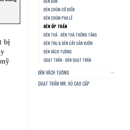
ĐÈN BÀN
ĐÈN CHÙM CỔ ĐIỂN
ĐÈN CHÙM PHA LÊ
ĐÈN ỐP TRẦN
ĐÈN THẢ - ĐÈN THẢ THÔNG TẦNG
t bị
ĐÈN TRỤ & ĐÈN CÂY SÂN VƯỜN
ày
ĐÈN VÁCH TƯỜNG
QUẠT TRẦN - ĐÈN QUẠT TRẦN
 mỹ
ĐÈN VÁCH TƯỜNG
QUẠT TRẦN MR. VŨ CAO CẤP