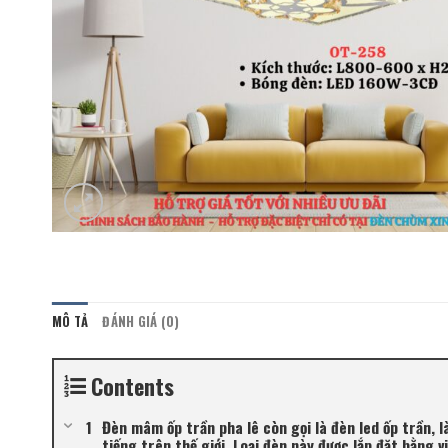
MÔ TẢ
ĐÁNH GIÁ (0)
Contents
Đèn mâm ốp trần pha lê còn gọi là đèn led ốp trần, l
tiếng trên thế giới. Loại đèn này được lắp đặt bằng 