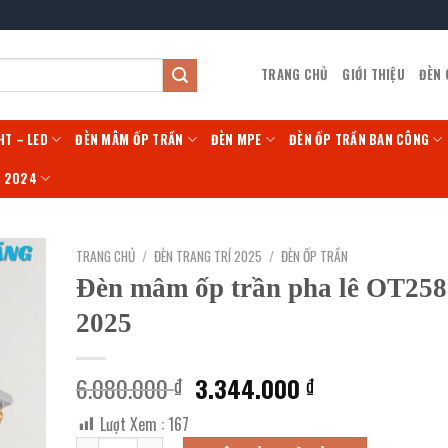
TRANG CHỦ
GIỚI THIỆU
ĐÈN
HT – LED
ĐÈN MÂM ỐP TRẦN
ĐÈN MPE
ĐÈN ỐP TRẦN BAN CÔNG
Í 2024
TRANG CHỦ
/
ĐÈN TRANG TRÍ 2025
/
ĐÈN ỐP TRẦN
Đèn mâm ốp trần pha lê OT25
2025
Giá
Giá
6.080.000
3.344.000
₫
₫
gốc
hiện
Lượt Xem :
167
là:
tại
Đèn mâm ốp trần pha lê OT258-MỚI 2025 số lượng