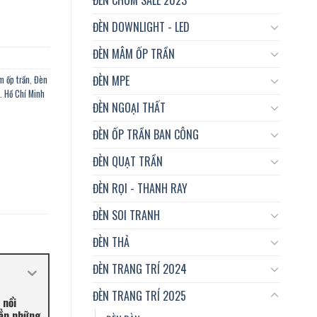
ĐÈN DOWNLIGHT - LED
ĐÈN MÂM ỐP TRẦN
ĐÈN MPE
 ốp trần
,
Đèn
. Hồ Chí Minh
ĐÈN NGOẠI THẤT
ĐÈN ỐP TRẦN BAN CÔNG
ĐÈN QUẠT TRẦN
ĐÈN RỌI - THANH RAY
ĐÈN SOI TRANH
ĐÈN THẢ
ĐÈN TRANG TRÍ 2024
ĐÈN TRANG TRÍ 2025
 nổi
hẳn những