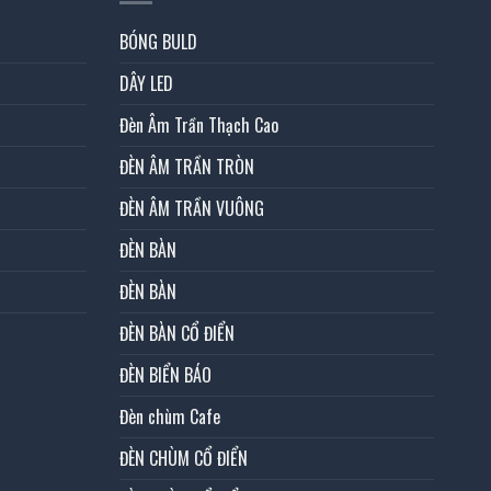
BÓNG BULD
DÂY LED
Đèn Âm Trần Thạch Cao
ĐÈN ÂM TRẦN TRÒN
ĐÈN ÂM TRẦN VUÔNG
ĐÈN BÀN
ĐÈN BÀN
ĐÈN BÀN CỔ ĐIỂN
ĐÈN BIỂN BÁO
Đèn chùm Cafe
ĐÈN CHÙM CỔ ĐIỂN