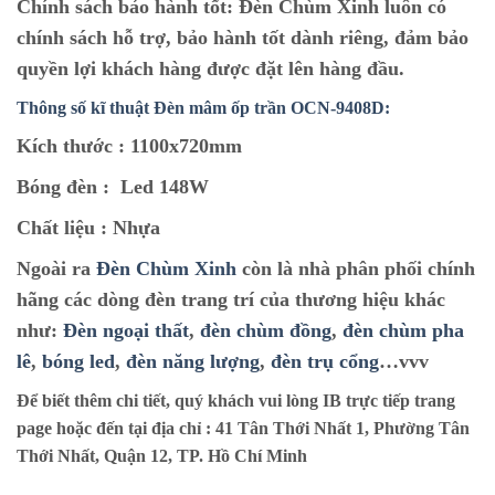
Chính sách bảo hành tốt:
Đèn Chùm Xinh luôn có
chính sách hỗ trợ, bảo hành tốt dành riêng, đảm bảo
quyền lợi khách hàng được đặt lên hàng đầu.
Thông số kĩ thuật Đèn mâm ốp trần OCN-9408D:
Kích thước :
1100x720mm
Bóng đèn :
Led 148W
Chất liệu :
Nhựa
Ngoài ra
Đèn Chùm Xinh
còn là nhà phân phối chính
hãng các dòng đèn trang trí của thương hiệu khác
như:
Đèn ngoại thất
,
đèn chùm đồng
,
đèn chùm pha
lê
,
bóng led
,
đèn năng lượng
,
đèn trụ cổng
…vvv
Để biết thêm chi tiết, quý khách vui lòng IB trực tiếp trang
page hoặc đến tại địa chỉ :
41 Tân Thới Nhất 1, Phường Tân
Thới Nhất, Quận 12, TP. Hồ Chí Minh