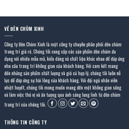
912.000 ₫.
là:
1.322.400 ₫.
là:
00 ₫.
502.000 ₫.
727.000 ₫.
VỀ ĐÈN CHÙM XINH
Công ty Đèn Chùm Xinh là một công ty chuyên phân phối đèn chùm
trang trí giá rẻ. Chúng tôi cung cấp các sản phẩm đèn chùm đa
dạng với nhiều mẫu mã, kiểu dáng và chất liệu khác nhau để đáp ứng
nhu cầu trang trí không gian của khách hàng. Với cam kết mang
đến những sản phẩm chất lượng và giá cả hợp lý, chúng tôi luôn nỗ
lực để đáp ứng sự hài lòng của khách hàng. Với đội ngũ nhân viên
nhiệt huyết, chúng tôi mong muốn mang đến một không gian sống
và làm việc thú vị và ấn tượng qua ánh sáng lung linh từ đèn chùm
trang trí của chúng tôi.
THÔNG TIN CÔNG TY