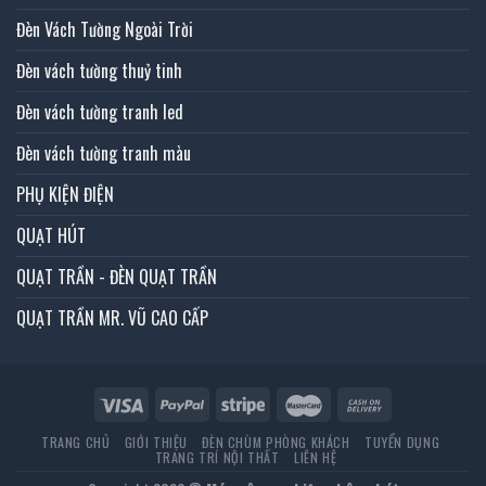
Đèn Vách Tường Ngoài Trời
Đèn vách tường thuỷ tinh
Đèn vách tường tranh led
Đèn vách tường tranh màu
PHỤ KIỆN ĐIỆN
QUẠT HÚT
QUẠT TRẦN - ĐÈN QUẠT TRẦN
QUẠT TRẦN MR. VŨ CAO CẤP
TRANG CHỦ
GIỚI THIỆU
ĐÈN CHÙM PHÒNG KHÁCH
TUYỂN DỤNG
TRANG TRÍ NỘI THẤT
LIÊN HỆ