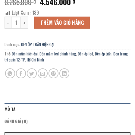
Giá
Giá
8.265.000
4.546.000
₫
₫
gốc
hiện
Lượt Xem :
189
là:
tại
Đèn mâm ốp trần OCN-9408D chính hãng trang trí biệt thự, phòng họ
8.265.000 ₫.
là:
THÊM VÀO GIỎ HÀNG
4.546.000 ₫.
Danh mục:
ĐÈN ỐP TRẦN HIỆN ĐẠI
Thẻ:
Đèn mâm hiện đại
,
Đèn mâm led chính hãng
,
Đèn ốp led
,
Đèn ốp trần
,
Đèn trang
trí quận 12-TP. Hồ Chí Minh
MÔ TẢ
ĐÁNH GIÁ (0)