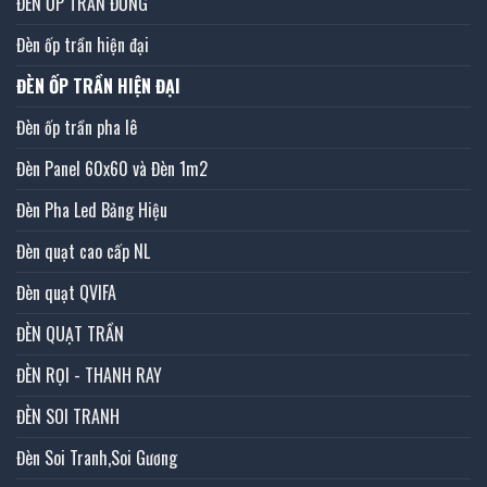
ĐÈN ỐP TRẦN ĐỒNG
Đèn ốp trần hiện đại
ĐÈN ỐP TRẦN HIỆN ĐẠI
Đèn ốp trần pha lê
Đèn Panel 60x60 và Đèn 1m2
Đèn Pha Led Bảng Hiệu
Đèn quạt cao cấp NL
Đèn quạt QVIFA
ĐÈN QUẠT TRẦN
ĐÈN RỌI - THANH RAY
ĐÈN SOI TRANH
Đèn Soi Tranh,Soi Gương