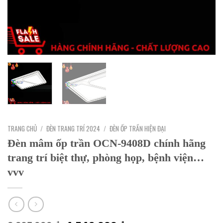
TRANG CHỦ
/
ĐÈN TRANG TRÍ 2024
/
ĐÈN ỐP TRẦN HIỆN ĐẠI
Đèn mâm ốp trần OCN-9408D chính hãng
trang trí biệt thự, phòng họp, bệnh viện…
vvv