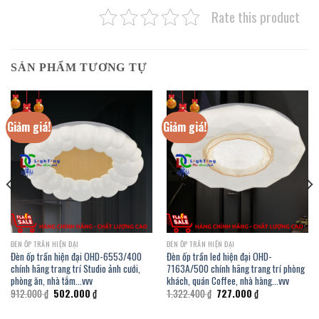
Rate this product
SẢN PHẨM TƯƠNG TỰ
Giảm giá!
Giảm giá!
ĐÈN ỐP TRẦN HIỆN ĐẠI
ĐÈN ỐP TRẦN HIỆN ĐẠI
Đèn ốp trần hiện đại OHD-6553/400
Đèn ốp trần led hiện đại OHD-
chính hãng trang trí Studio ảnh cưới,
7163A/500 chính hãng trang trí phòng
phòng ăn, nhà tắm…vvv
khách, quán Coffee, nhà hàng…vvv
Giá
Giá
Giá
Giá
912.000
₫
502.000
₫
1.322.400
₫
727.000
₫
gốc
hiện
gốc
hiện
là:
tại
là:
tại