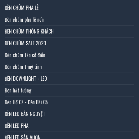
ĐÈN CHÙM PHA LÊ
Đèn chùm pha lê nến
ĐÈN CHÙM PHÒNG KHÁCH
ĐÈN CHÙM SALE 2023
Đèn chùm tân cổ điển
Đèn chùm thuỷ tinh
ĐÈN DOWNLIGHT - LED
Đèn hắt tường
Đèn Hồ Cá - Đèn Bãi Cỏ
ĐÈN LED BÁN NGUYỆT
ĐÈN LED PHA
ĐÈN LED SÂN VƯỜN