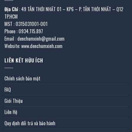
Địa Chỉ
: 49 TÂN THỚI NHẤT 01 – KP6 – P. TÂN THỚI NHẤT – Q12
TP.HCM
MST : 0315031001-001
Phone : 0934.115.897
Email : denchumxinh@gmail.com
Website: www.denchumxinh.com
LIÊN KẾT HỮU ÍCH
Chính sách bảo mật
FAQ
Giới Thiệu
Liên Hệ
Quy định đổi trả và bảo hành