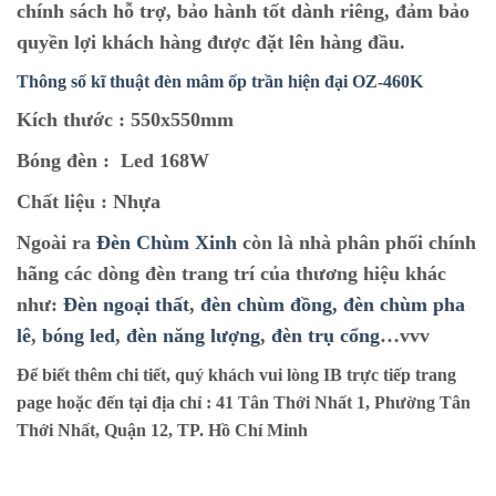
chính sách hỗ trợ, bảo hành tốt dành riêng, đảm bảo
quyền lợi khách hàng được đặt lên hàng đầu.
Thông số kĩ thuật
đèn mâm ốp trần hiện đại OZ-460K
Kích thước :
550x550mm
Bóng đèn :
Led 168W
Chất liệu :
Nhựa
Ngoài ra
Đèn Chùm Xinh
còn là nhà phân phối chính
hãng các dòng đèn trang trí của thương hiệu khác
như:
Đèn ngoại thất
,
đèn chùm đồng,
đèn chùm pha
lê
,
bóng led
,
đèn năng lượng
,
đèn trụ cổng
…vvv
Để biết thêm chi tiết, quý khách vui lòng IB trực tiếp trang
page hoặc đến tại địa chỉ :
41 Tân Thới Nhất 1, Phường Tân
Thới Nhất, Quận 12, TP. Hồ Chí Minh