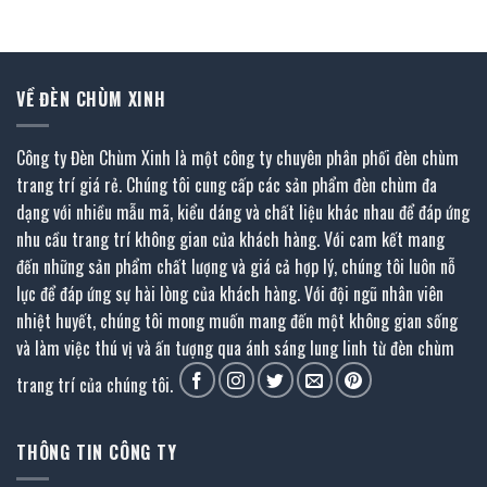
1.208.400 ₫.
là:
4.233.600 ₫.
là:
.
664.000 ₫.
2.328.000 ₫.
VỀ ĐÈN CHÙM XINH
Công ty Đèn Chùm Xinh là một công ty chuyên phân phối đèn chùm
trang trí giá rẻ. Chúng tôi cung cấp các sản phẩm đèn chùm đa
dạng với nhiều mẫu mã, kiểu dáng và chất liệu khác nhau để đáp ứng
nhu cầu trang trí không gian của khách hàng. Với cam kết mang
đến những sản phẩm chất lượng và giá cả hợp lý, chúng tôi luôn nỗ
lực để đáp ứng sự hài lòng của khách hàng. Với đội ngũ nhân viên
nhiệt huyết, chúng tôi mong muốn mang đến một không gian sống
và làm việc thú vị và ấn tượng qua ánh sáng lung linh từ đèn chùm
trang trí của chúng tôi.
THÔNG TIN CÔNG TY