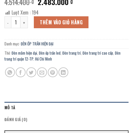
Giá
Giá
4.514.400
2.483.000
₫
₫
gốc
hiện
Lượt Xem :
194
là:
tại
Đèn mâm ốp trần hiện đại OZ-460K trang trí nhà hàng, khách sạn, T
4.514.400 ₫.
là:
THÊM VÀO GIỎ HÀNG
2.483.000 ₫.
Danh mục:
ĐÈN ỐP TRẦN HIỆN ĐẠI
Thẻ:
Đèn mâm hiện đại
,
Đèn ốp trần led
,
Đèn trang trí
,
Đèn trang trí cao cấp
,
Đèn
trang trí quận 12-TP. Hồ Chí Minh
MÔ TẢ
ĐÁNH GIÁ (0)