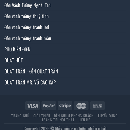
Đèn Vách Tường Ngoài Trời
Đèn vách tường thuỷ tinh
Đèn vách tường tranh led
Đèn vách tường tranh màu
PHỤ KIỆN ĐIỆN
QUẠT HÚT
QUẠT TRẦN - ĐÈN QUẠT TRẦN
QUẠT TRẦN MR. VŨ CAO CẤP
TRANG CHỦ
GIỚI THIỆU
ĐÈN CHÙM PHÒNG KHÁCH
TUYỂN DỤNG
TRANG TRÍ NỘI THẤT
LIÊN HỆ
Copyright 2026 ©
Máy công nghiệp châu phát