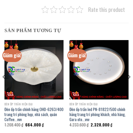
Rate this product
SẢN PHẨM TƯƠNG TỰ
Giảm giá!
Giảm giá!
ĐÈN ỐP TRẦN HIỆN ĐẠI
ĐÈN ỐP TRẦN HIỆN ĐẠI
Đèn ốp trần chính hãng OHD-6263/400
Đèn ốp trần led PN-81822/500 chính
trang trí phòng họp, nhà sách, quán
hãng trang trí phòng khách, nhà hàng,
Coffee…vvv
Gara oto…vvv
Giá
Giá
Giá
Giá
1.208.400
₫
664.000
₫
4.233.600
₫
2.328.000
₫
gốc
hiện
gốc
hiện
là:
tại
là:
tại