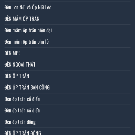
Đèn Lon Nổi và Ốp Nổi Led
ĐÈN MÂM ỐP TRẦN
Đèn mâm ốp trần hiện đại
Đèn mâm ốp trần pha lê
ĐÈN MPE
ĐÈN NGOẠI THẤT
ĐÈN ỐP TRẦN
ĐÈN ỐP TRẦN BAN CÔNG
Đèn ốp trần cổ điển
Đèn ốp trần cổ điển
Đèn ốp trần đồng
ĐÈN ỐP TRẦN ĐỒNG