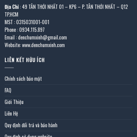
Địa Chỉ
: 49 TÂN THỚI NHẤT 01 – KP6 – P. TÂN THỚI NHẤT – Q12
TP.HCM
MST : 0315031001-001
Phone : 0934.115.897
Email : denchumxinh@gmail.com
Website: www.denchumxinh.com
LIÊN KẾT HỮU ÍCH
Chính sách bảo mật
FAQ
Giới Thiệu
Liên Hệ
Quy định đổi trả và bảo hành
Quy định sử dụng website