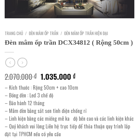
TRANG CHỦ
/
ĐÈN MÂM ỐP TRẦN
/
ĐÈN MÂM ỐP TRẦN HIỆN ĐẠI
Đèn mâm ốp trần DCX34812 ( Rộng 50cm )
Giá
Giá
2.070.000
1.035.000
₫
₫
gốc
hiện
– Kích thước : Rộng 50cm + cao 10cm
là:
tại
– Bóng đèn : Led 3 chế độ
2.070.000 ₫.
là:
– Bảo hành 12 tháng
1.035.000 ₫.
– Mâm đèn bằng sắt sơn tĩnh điện chống rỉ
– Linh kiện bằng các miếng mê ka độ bền cao và các linh kiện khác
– Quý khách vui lòng Liên hệ trực tiếp để thỏa thuận quy trình lắp
đặt tại TPHCM nếu có yêu cầu