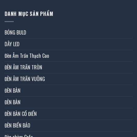
DANH MỤC SẢN PHẨM
BÓNG BULD
DÂY LED
Đèn Âm Trần Thạch Cao
ĐÈN ÂM TRẦN TRÒN
ĐÈN ÂM TRẦN VUÔNG
ĐÈN BÀN
ĐÈN BÀN
ĐÈN BÀN CỔ ĐIỂN
ĐÈN BIỂN BÁO
Đèn chùm Cafe