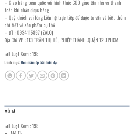
– Giao hàng toàn quốc với hình thức COD giao tận nhà và thanh
toán khi nhận được hàng
– Quý khách vui lòng Liên hệ trực tiếp để được tư vấn và biết thêm
chi tiết về sản phẩm cụ thể
– ĐT : 0934115897 (ZALO)
Địa Chỉ VP : 113 TRẦN THỊ HÈ , P.HIỆP THÀNH .QUẬN 12 .TPHCM
Lượt Xem :
198
Danh mục:
Đèn mâm ốp trần hiện đại
MÔ TẢ
Lượt Xem :
198
Mô Tả