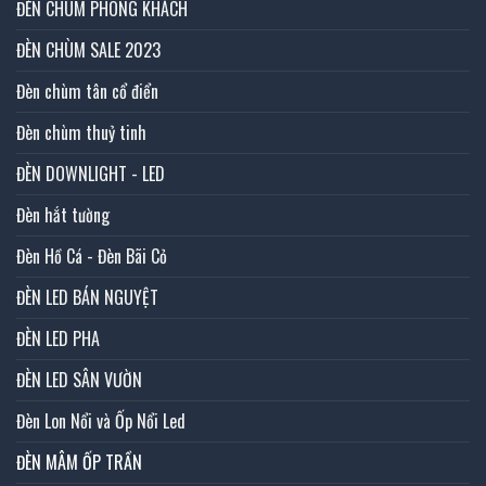
ĐÈN CHÙM PHÒNG KHÁCH
ĐÈN CHÙM SALE 2023
Đèn chùm tân cổ điển
Đèn chùm thuỷ tinh
ĐÈN DOWNLIGHT - LED
Đèn hắt tường
Đèn Hồ Cá - Đèn Bãi Cỏ
ĐÈN LED BÁN NGUYỆT
ĐÈN LED PHA
ĐÈN LED SÂN VƯỜN
Đèn Lon Nổi và Ốp Nổi Led
ĐÈN MÂM ỐP TRẦN