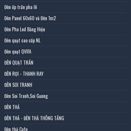
Đèn ốp trần pha lê
Đèn Panel 60x60 và Đèn 1m2
Đèn Pha Led Bảng Hiệu
Đèn quạt cao cấp NL
Đèn quạt QVIFA
ĐÈN QUẠT TRẦN
ĐÈN RỌI - THANH RAY
ĐÈN SOI TRANH
Đèn Soi Tranh,Soi Gương
ĐÈN THẢ
ĐÈN THẢ - ĐÈN THẢ THÔNG TẦNG
Đèn thả Cafe