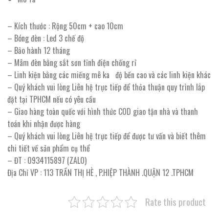
– Kích thước : Rộng 50cm + cao 10cm
– Bóng đèn : Led 3 chế độ
– Bảo hành 12 tháng
– Mâm đèn bằng sắt sơn tĩnh điện chống rỉ
– Linh kiện bằng các miếng mê ka độ bền cao và các linh kiện khác
– Quý khách vui lòng Liên hệ trực tiếp để thỏa thuận quy trình lắp
đặt tại TPHCM nếu có yêu cầu
– Giao hàng toàn quốc với hình thức COD giao tận nhà và thanh
toán khi nhận được hàng
– Quý khách vui lòng Liên hệ trực tiếp để được tư vấn và biết thêm
chi tiết về sản phẩm cụ thể
– ĐT : 0934115897 (ZALO)
Địa Chỉ VP : 113 TRẦN THỊ HÈ , P.HIỆP THÀNH .QUẬN 12 .TPHCM
Rate this product