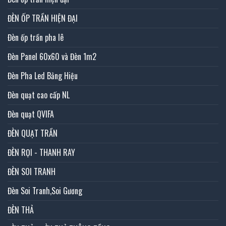
ĐÈN ỐP TRẦN HIỆN ĐẠI
Đèn ốp trần pha lê
Đèn Panel 60x60 và Đèn 1m2
Đèn Pha Led Bảng Hiệu
Đèn quạt cao cấp NL
Đèn quạt QVIFA
ĐÈN QUẠT TRẦN
ĐÈN RỌI - THANH RAY
ĐÈN SOI TRANH
Đèn Soi Tranh,Soi Gương
ĐÈN THẢ