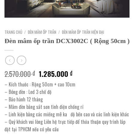
TRANG CHỦ
/
ĐÈN MÂM ỐP TRẦN
/
ĐÈN MÂM ỐP TRẦN HIỆN ĐẠI
Đèn mâm ốp trần DCX3002C ( Rộng 50cm )
Giá
Giá
2.570.000
1.285.000
₫
₫
gốc
hiện
– Kích thước : Rộng 50cm + cao 10cm
là:
tại
– Bóng đèn : Led 3 chế độ
2.570.000 ₫.
là:
– Bảo hành 12 tháng
1.285.000 ₫.
– Mâm đèn bằng sắt sơn tĩnh điện chống rỉ
– Linh kiện bằng các miếng mê ka độ bền cao và các linh kiện khác
– Quý khách vui lòng Liên hệ trực tiếp để thỏa thuận quy trình lắp
đặt tại TPHCM nếu có yêu cầu