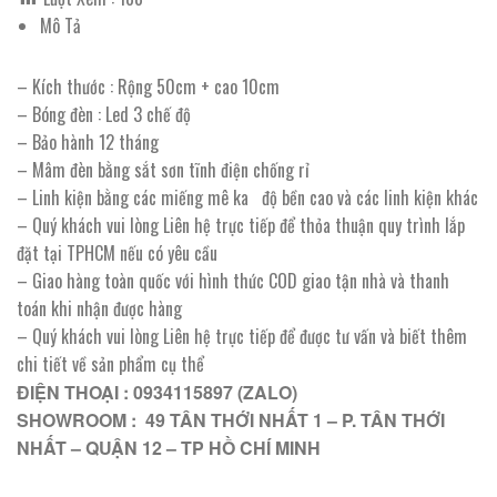
Mô Tả
– Kích thước : Rộng 50cm + cao 10cm
– Bóng đèn : Led 3 chế độ
– Bảo hành 12 tháng
– Mâm đèn bằng sắt sơn tĩnh điện chống rỉ
– Linh kiện bằng các miếng mê ka độ bền cao và các linh kiện khác
– Quý khách vui lòng Liên hệ trực tiếp để thỏa thuận quy trình lắp
đặt tại TPHCM nếu có yêu cầu
– Giao hàng toàn quốc với hình thức COD giao tận nhà và thanh
toán khi nhận được hàng
– Quý khách vui lòng Liên hệ trực tiếp để được tư vấn và biết thêm
chi tiết về sản phẩm cụ thể
ĐIỆN THOẠI : 0934115897 (ZALO)
SHOWROOM : 49 TÂN THỚI NHẤT 1 – P. TÂN THỚI
NHẤT – QUẬN 12 – TP HỒ CHÍ MINH