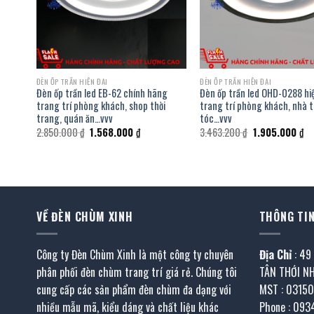
ĐÈN ỐP TRẦN HIỆN ĐẠI
ĐÈN ỐP TRẦN HIỆN ĐẠI
hãng
Đèn ốp trần led EB-62 chính hãng
Đèn ốp trần led OHD-0288 hiệ
trang trí phòng khách, shop thời
trang trí phòng khách, nhà t
trang, quán ăn…vvv
tóc…vvv
Giá
Giá
Giá
Gi
2.850.000
₫
1.568.000
₫
3.463.200
₫
1.905.000
₫
gốc
hiện
gốc
hi
là:
tại
là:
tại
2.850.000 ₫.
là:
3.463.200 ₫.
là:
.000 ₫.
1.568.000 ₫.
1.
VỀ ĐÈN CHÙM XINH
THÔNG TIN
Công ty Đèn Chùm Xinh là một công ty chuyên
Địa Chỉ
: 49
phân phối đèn chùm trang trí giá rẻ. Chúng tôi
TÂN THỚI N
cung cấp các sản phẩm đèn chùm đa dạng với
MST : 0315
nhiều mẫu mã, kiểu dáng và chất liệu khác
Phone : 093