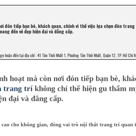
i đón tiếp bạn bè, khách quan, chính vì thế việc lựa chọn đèn trang 
ang đến vẻ đẹp hiện đại và đẳng cấp.
age hoặc đến tại địa chỉ : 41 Tân Thới Nhất 1, Phường Tân Thới Nhất, Quận 12, TP. Hồ Chí 
inh hoạt mà còn nơi đón tiếp bạn bè, khá
 trang trí
không chỉ thể hiện gu thẩm m
n đại và đẳng cấp.
ao cho không gian, đóng vai trò nội thất trang trí quan 