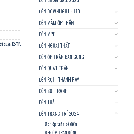
n phòng, nhà hàng...vvv số lượng
ĐÈN DOWNLIGHT - LED
ĐÈN MÂM ỐP TRẦN
ĐÈN MPE
trí quận 12-TP.
ĐÈN NGOẠI THẤT
ĐÈN ỐP TRẦN BAN CÔNG
ĐÈN QUẠT TRẦN
ĐÈN RỌI - THANH RAY
ĐÈN SOI TRANH
ĐÈN THẢ
ĐÈN TRANG TRÍ 2024
Đèn ốp trần cổ điển
ĐÈN ỐP TRẦN ĐỒNG