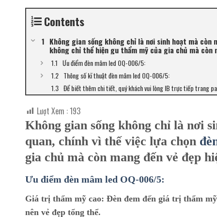
Contents
Không gian sống không chỉ là nơi sinh hoạt mà còn nơ
không chỉ thể hiện gu thẩm mỹ của gia chủ mà còn m
Ưu điểm đèn mâm led OQ-006/5:
Thông số kĩ thuật đèn mâm led OQ-006/5:
Để biết thêm chi tiết, quý khách vui lòng IB trực tiếp trang p
Lượt Xem :
193
Không gian sống không chỉ là nơi s
quan, chính vì thế việc lựa chọn
đèn
gia chủ mà còn mang đến vẻ đẹp hiệ
Ưu điểm đèn mâm led OQ-006/5:
Giá trị thẩm mỹ cao:
Đèn đem đến giá trị thẩm mỹ c
nên vẻ đẹp tổng thể.