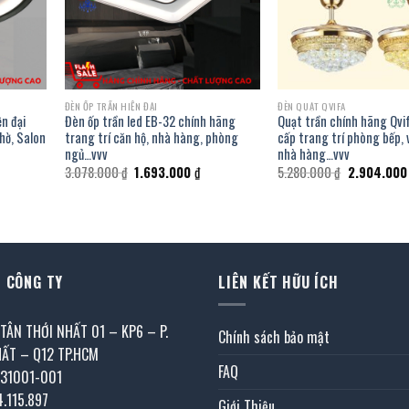
ĐÈN ỐP TRẦN HIỆN ĐẠI
ĐÈN QUẠT QVIFA
n đại
Đèn ốp trần led EB-32 chính hãng
Quạt trần chính hãng Qvi
hờ, Salon
trang trí căn hộ, nhà hàng, phòng
cấp trang trí phòng bếp,
ngủ…vvv
nhà hàng…vvv
á
Giá
Giá
Giá
3.078.000
₫
1.693.000
₫
5.280.000
₫
2.904.00
ện
gốc
hiện
gốc
là:
tại
là:
3.078.000 ₫.
là:
5.280.000 ₫
905.000 ₫.
1.693.000 ₫.
 CÔNG TY
LIÊN KẾT HỮU ÍCH
 TÂN THỚI NHẤT 01 – KP6 – P.
Chính sách bảo mật
HẤT – Q12 TP.HCM
FAQ
031001-001
4.115.897
Giới Thiệu