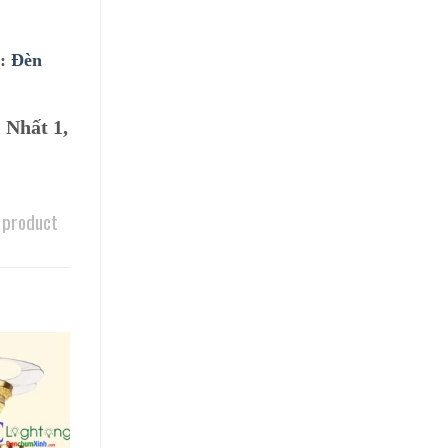
ư:
Đèn
 Nhất 1,
 product