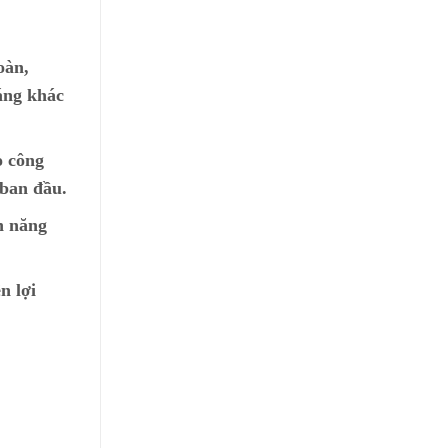
oàn,
áng khác
o công
 ban đầu.
n năng
n lợi