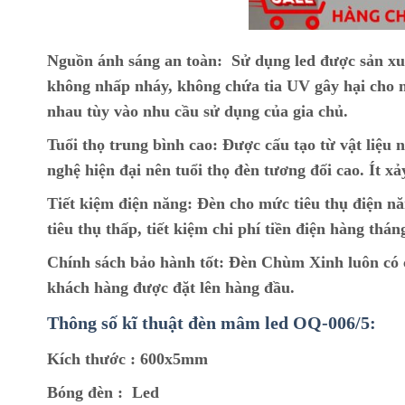
Nguồn ánh sáng an toàn:
Sử dụng led được sản xu
không nhấp nháy, không chứa tia UV gây hại cho m
nhau tùy vào nhu cầu sử dụng của gia chủ.
Tuổi thọ trung bình cao:
Được cấu tạo từ vật liệu n
nghệ hiện đại nên tuổi thọ đèn tương đối cao. Ít xả
Tiết kiệm điện năng:
Đèn cho mức tiêu thụ điện nă
tiêu thụ thấp, tiết kiệm chi phí tiền điện hàng thán
Chính sách bảo hành tốt:
Đèn Chùm Xinh luôn có ch
khách hàng được đặt lên hàng đầu.
Thông số kĩ thuật đèn mâm led OQ-006/5:
Kích thước :
6
00x5mm
Bóng đèn :
Led