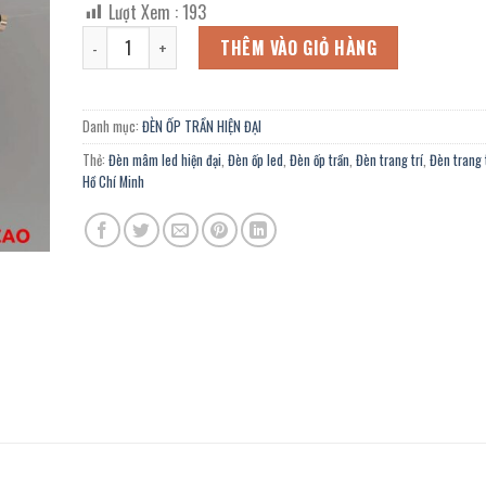
Lượt Xem :
193
là:
tại
Đèn mâm led OQ-006/5 chính hãng trang trí trường học, vă
6.140.000 ₫.
là:
THÊM VÀO GIỎ HÀNG
3.377.000 ₫.
Danh mục:
ĐÈN ỐP TRẦN HIỆN ĐẠI
Thẻ:
Đèn mâm led hiện đại
,
Đèn ốp led
,
Đèn ốp trần
,
Đèn trang trí
,
Đèn trang 
Hồ Chí Minh