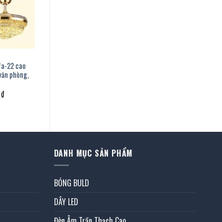
fa-22 cao
 văn phòng,
Giá
0
₫
hiện
tại
.
là:
2.904.000 ₫.
DANH MỤC SẢN PHẨM
BÓNG BULD
DÂY LED
Đèn Âm Trần Thạch Cao