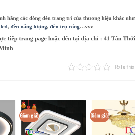
ính hãng các dòng đèn trang trí của thương hiệu khác nh
 led
,
đèn năng lượng
,
đèn trụ cổng
…vvv
ực tiếp trang page hoặc đến tại địa chỉ :
41 Tân Thới
 Minh
Rate this
Giảm giá!
Giảm giá!