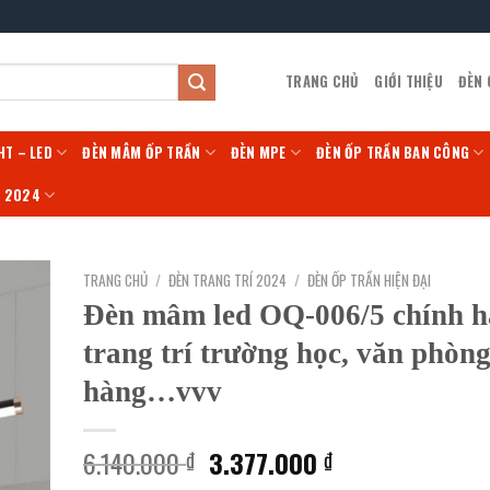
TRANG CHỦ
GIỚI THIỆU
ĐÈN
HT – LED
ĐÈN MÂM ỐP TRẦN
ĐÈN MPE
ĐÈN ỐP TRẦN BAN CÔNG
Í 2024
TRANG CHỦ
/
ĐÈN TRANG TRÍ 2024
/
ĐÈN ỐP TRẦN HIỆN ĐẠI
Đèn mâm led OQ-006/5 chính 
trang trí trường học, văn phòng
hàng…vvv
Giá
Giá
6.140.000
3.377.000
₫
₫
gốc
hiện