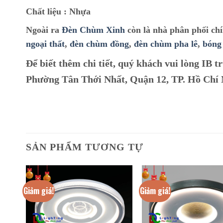
Chất liệu :
Nhựa
Ngoài ra
Đèn Chùm Xinh
còn là nhà phân phối ch
ngoại thất
,
đèn chùm đồng
,
đèn chùm pha lê
,
bóng
Để biết thêm chi tiết, quý khách vui lòng IB tr
Phường Tân Thới Nhất, Quận 12, TP. Hồ Chí
SẢN PHẨM TƯƠNG TỰ
Giảm giá!
Giảm giá!