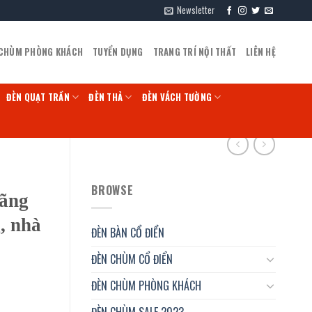
Newsletter
 CHÙM PHÒNG KHÁCH
TUYỂN DỤNG
TRANG TRÍ NỘI THẤT
LIÊN HỆ
ĐÈN QUẠT TRẦN
ĐÈN THẢ
ĐÈN VÁCH TƯỜNG
BROWSE
hãng
, nhà
ĐÈN BÀN CỔ ĐIỂN
ĐÈN CHÙM CỔ ĐIỂN
ĐÈN CHÙM PHÒNG KHÁCH
ĐÈN CHÙM SALE 2023