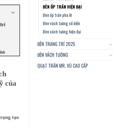
ĐÈN ỐP TRẦN HIỆN ĐẠI
Đèn ốp trần pha lê
Đèn vách tường cổ điển
trí
Đèn vách tường hiện đại
ĐÈN TRANG TRÍ 2025
Minh
ĐÈN VÁCH TƯỜNG
QUẠT TRẦN MR. VŨ CAO CẤP
ch
ỹ của
trọng tạo