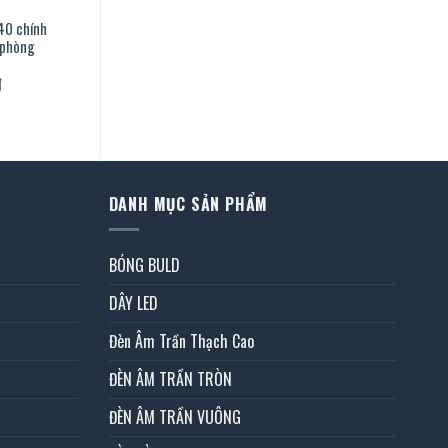
40 chính
 phòng
Giá
₫
hiện
tại
là:
1.109.000 ₫.
DANH MỤC SẢN PHẨM
BÓNG BULD
DÂY LED
Đèn Âm Trần Thạch Cao
ĐÈN ÂM TRẦN TRÒN
ĐÈN ÂM TRẦN VUÔNG