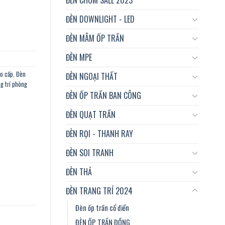
í phòng ngủ, nhà hàng số lượng
ĐÈN DOWNLIGHT - LED
ĐÈN MÂM ỐP TRẦN
ĐÈN MPE
ao cấp
,
Đèn
ĐÈN NGOẠI THẤT
g trí phòng
ĐÈN ỐP TRẦN BAN CÔNG
ĐÈN QUẠT TRẦN
ĐÈN RỌI - THANH RAY
ĐÈN SOI TRANH
ĐÈN THẢ
ĐÈN TRANG TRÍ 2024
Đèn ốp trần cổ điển
ĐÈN ỐP TRẦN ĐỒNG