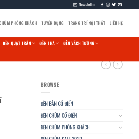
Newsletter
 CHÙM PHÒNG KHÁCH
TUYỂN DỤNG
TRANG TRÍ NỘI THẤT
LIÊN HỆ
ĐÈN QUẠT TRẦN
ĐÈN THẢ
ĐÈN VÁCH TƯỜNG
BROWSE
í
ĐÈN BÀN CỔ ĐIỂN
ĐÈN CHÙM CỔ ĐIỂN
ĐÈN CHÙM PHÒNG KHÁCH
ĐÈN CHÙM SALE 2023