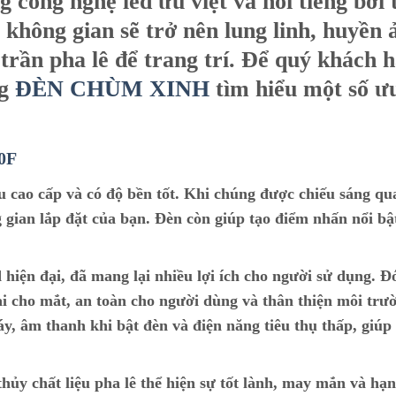
g công nghệ led ưu việt và nổi tiếng bởi 
không gian sẽ trở nên lung linh, huyền 
trần pha lê để trang trí. Để quý khách 
g
ĐÈN CHÙM XINH
tìm hiểu một số ư
0F
iệu cao cấp và có độ bền tốt. Khi chúng được chiếu sáng q
 gian lắp đặt của bạn. Đèn còn giúp tạo điểm nhấn nổi bậ
 hiện đại, đã mang lại nhiều lợi ích cho người sử dụng. Đó
i cho mắt, an toàn cho người dùng và thân thiện môi trư
 âm thanh khi bật đèn và điện năng tiêu thụ thấp, giúp 
hủy chất liệu pha lê thể hiện sự tốt lành, may mắn và hạ