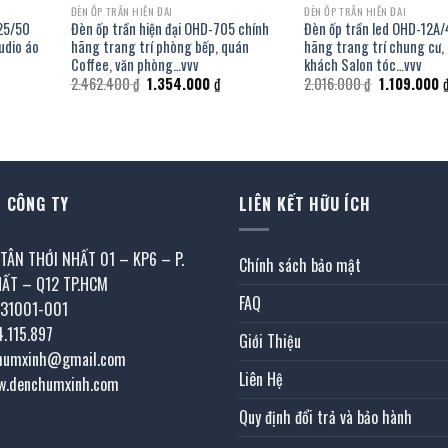
ĐÈN ỐP TRẦN HIỆN ĐẠI
ĐÈN ỐP TRẦN HIỆN ĐẠI
-25/50
Đèn ốp trần hiện đại OHD-705 chính
Đèn ốp trần led OHD-12A/
udio áo
hãng trang trí phòng bếp, quán
hãng trang trí chung cư,
Coffee, văn phòng…vvv
khách Salon tóc…vvv
Giá
Giá
Giá
2.462.400
₫
1.354.000
₫
2.016.000
₫
1.109.000
n
gốc
hiện
gốc
là:
tại
là:
2.462.400 ₫.
là:
2.016.000 ₫.
19.000 ₫.
1.354.000 ₫.
 CÔNG TY
LIÊN KẾT HỮU ÍCH
 TÂN THỚI NHẤT 01 – KP6 – P.
Chính sách bảo mật
HẤT – Q12 TP.HCM
FAQ
031001-001
4.115.897
Giới Thiệu
chumxinh@gmail.com
Liên Hệ
w.denchumxinh.com
Quy định đổi trả và bảo hành