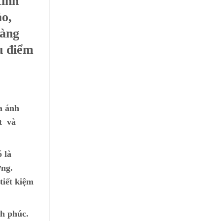
tính
ảo,
hàng
u điểm
ua ánh
t và
 là
ờng.
tiết kiệm
nh phúc.