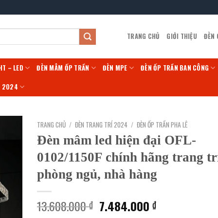
TRANG CHỦ
GIỚI THIỆU
ĐÈN
HT – LED
ĐÈN MÂM ỐP TRẦN
ĐÈN MPE
ĐÈN ỐP TRẦN BAN CÔNG
Í 2024
TRANG CHỦ
/
ĐÈN TRANG TRÍ 2024
/
ĐÈN ỐP TRẦN PHA LÊ
Đèn mâm led hiện đại OFL-
0102/1150F chính hãng trang tr
phòng ngủ, nhà hàng
Giá
Giá
13.608.000
7.484.000
₫
₫
gốc
hiện