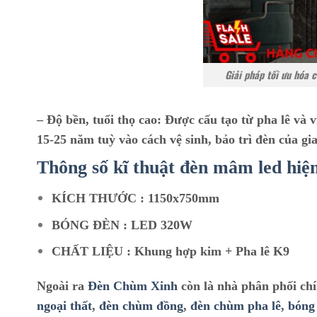
Giải pháp tối ưu hóa 
–
Độ bền, tuổi thọ cao:
Được cấu tạo từ pha lê và v
15-25 năm tuỳ vào cách vệ sinh, bảo trì đèn của gi
Thông số kĩ thuật đèn mâm led hiệ
KÍCH THƯỚC : 1150x750mm
BÓNG ĐÈN : LED 320W
CHẤT LIỆU : Khung hợp kim + Pha lê K9
Ngoài ra
Đèn Chùm Xinh
còn là nhà phân phối ch
ngoại thất
,
đèn chùm đồng
,
đèn chùm pha lê
,
bóng