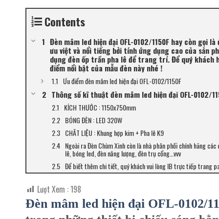
Contents
Đèn mâm led hiện đại OFL-0102/1150F hay còn gọi là 
ưu việt và nổi tiếng bởi tính ứng dụng cao của sản p
dụng đèn ốp trần pha lê để trang trí. Để quý khách
điểm nổi bật của mẫu đèn này nhé !
Ưu điểm đèn mâm led hiện đại OFL-0102/1150F
Thông số kĩ thuật đèn mâm led hiện đại OFL-0102/1
KÍCH THƯỚC : 1150x750mm
BÓNG ĐÈN : LED 320W
CHẤT LIỆU : Khung hợp kim + Pha lê K9
Ngoài ra Đèn Chùm Xinh còn là nhà phân phối chính hãng các 
lê, bóng led, đèn năng lượng, đèn trụ cổng…vvv
Để biết thêm chi tiết, quý khách vui lòng IB trực tiếp trang p
Lượt Xem :
198
Đèn mâm led hiện đại OFL-0102/1