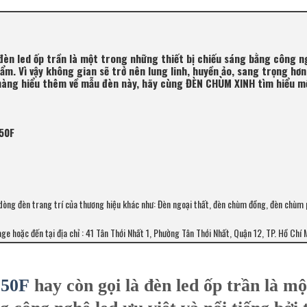
đèn led ốp trần là một trong những thiết bị chiếu sáng bằng công n
hẩm. Vì vậy không gian sẽ trở nên lung linh, huyền ảo, sang trọng hơn
 hàng hiểu thêm về mẫu đèn này, hãy cùng ĐÈN CHÙM XINH tìm hiểu m
150F
dòng đèn trang trí của thương hiệu khác như: Đèn ngoại thất, đèn chùm đồng, đèn chùm
age hoặc đến tại địa chỉ : 41 Tân Thới Nhất 1, Phường Tân Thới Nhất, Quận 12, TP. Hồ Chí 
150F
hay còn gọi là đèn led ốp trần là mộ