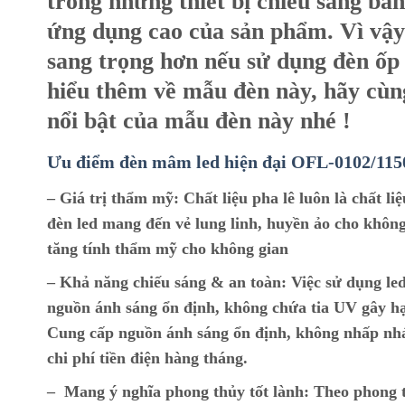
trong những thiết bị chiếu sáng bằn
ứng dụng cao của sản phẩm. Vì vậy 
sang trọng hơn nếu sử dụng đèn ốp 
hiểu thêm về mẫu đèn này, hãy cùn
nổi bật của mẫu đèn này nhé !
Ưu điểm đèn mâm led hiện đại O
FL-0102/115
– Giá trị thẩm mỹ:
Chất liệu pha lê luôn là chất l
đèn led mang đến vẻ lung linh, huyền ảo cho không
tăng tính thẩm mỹ cho không gian
– Khả năng chiếu sáng & an toàn:
Việc sử dụng led
nguồn ánh sáng ổn định, không chứa tia UV gây hạ
Cung cấp nguồn ánh sáng ổn định, không nhấp nháy,
chi phí tiền điện hàng tháng.
– Mang ý nghĩa phong thủy tốt lành:
Theo phong t