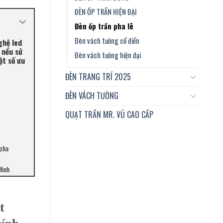
ĐÈN ỐP TRẦN HIỆN ĐẠI
Đèn ốp trần pha lê
Đèn vách tường cổ điển
ghệ led
 nếu sử
Đèn vách tường hiện đại
ột số ưu
ĐÈN TRANG TRÍ 2025
ĐÈN VÁCH TƯỜNG
QUẠT TRẦN MR. VŨ CAO CẤP
 pha
Minh
t