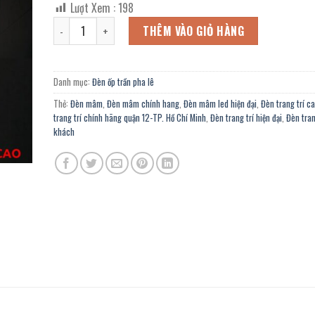
Lượt Xem :
198
là:
tại
Đèn mâm led hiện đại OFL-0102/1150F chính hãng trang tr
13.608.000 ₫.
là:
THÊM VÀO GIỎ HÀNG
7.484.000 ₫.
Danh mục:
Đèn ốp trần pha lê
Thẻ:
Đèn mâm
,
Đèn mâm chính hang
,
Đèn mâm led hiện đại
,
Đèn trang trí c
trang trí chính hãng quận 12-TP. Hồ Chí Minh
,
Đèn trang trí hiện đại
,
Đèn tran
khách