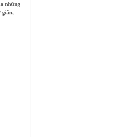
qua những
 giãn,