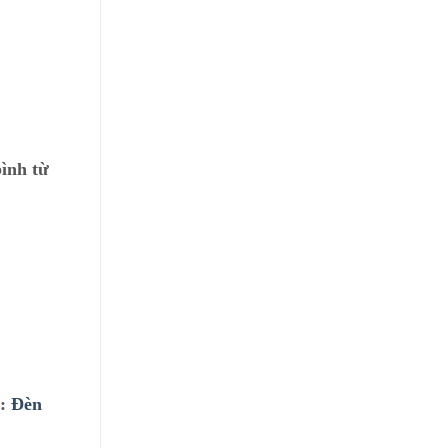
bình từ
ư:
Đèn