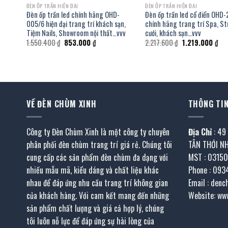
ĐÈN ỐP TRẦN HIỆN ĐẠI
ĐÈN ỐP TRẦN HIỆN ĐẠI
hính
Đèn ốp trần led chính hãng OHD-
Đèn ốp trần led cổ điển OHD
à
005/6 hiện đại trang trí khách sạn,
chính hãng trang trí Spa, St
Tiệm Nails, Showroom nội thất…vvv
cưới, khách sạn…vvv
Giá
Giá
Giá
Giá
1.550.400
₫
853.000
₫
2.217.600
₫
1.219.000
₫
gốc
hiện
gốc
hiệ
là:
tại
là:
tại
1.550.400 ₫.
là:
2.217.600 ₫.
là:
.000 ₫.
853.000 ₫.
1.2
VỀ ĐÈN CHÙM XINH
THÔNG TIN
Công ty Đèn Chùm Xinh là một công ty chuyên
Địa Chỉ
: 49
phân phối đèn chùm trang trí giá rẻ. Chúng tôi
TÂN THỚI N
cung cấp các sản phẩm đèn chùm đa dạng với
MST : 0315
nhiều mẫu mã, kiểu dáng và chất liệu khác
Phone : 093
nhau để đáp ứng nhu cầu trang trí không gian
Email : den
của khách hàng. Với cam kết mang đến những
Website: ww
sản phẩm chất lượng và giá cả hợp lý, chúng
tôi luôn nỗ lực để đáp ứng sự hài lòng của