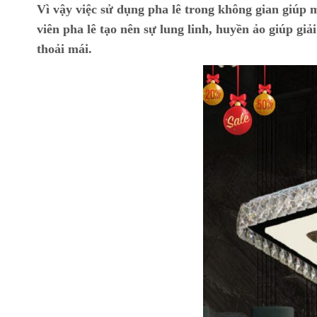
Vì vậy việc sử dụng pha lê trong không gian giúp
viên pha lê tạo nên sự lung linh, huyền ảo giúp giả
thoải mái.