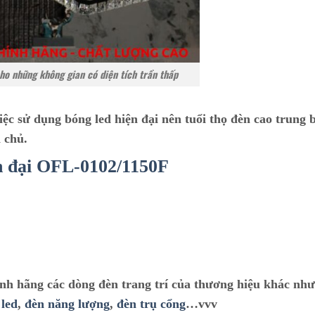
cho những không gian có diện tích trần thấp
iệc sử dụng bóng led hiện đại nên tuổi thọ đèn cao trung 
a chủ.
n đại O
FL-0102/1150F
ính hãng các dòng đèn trang trí của thương hiệu khác nh
 led
,
đèn năng lượng
,
đèn trụ cổng
…vvv