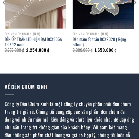
ĐÈN MÂM ỐP TRẦN HIỆN ĐẠI
ĐÈN MÂM ỐP TRẦN HIỆN ĐẠI
ĐÈN ỐP TRẦN LED HIỆN ĐẠI DCX935A
Đèn mâm ốp trần DCX2320 ( Rộng
18 / 12 cánh
50cm )
Giá
Giá
Giá
Giá
3.757.000
₫
2.254.000
₫
3.300.000
₫
1.650.000
₫
gốc
hiện
gốc
hiện
là:
tại
là:
tại
3.757.000 ₫.
là:
3.300.000 ₫.
là:
2.254.000 ₫.
1.650.000 ₫.
VỀ ĐÈN CHÙM XINH
Công ty Đèn Chùm Xinh là một công ty chuyên phân phối đèn chùm
trang trí giá rẻ. Chúng tôi cung cấp các sản phẩm đèn chùm đa
dạng với nhiều mẫu mã, kiểu dáng và chất liệu khác nhau để đáp ứng
nhu cầu trang trí không gian của khách hàng. Với cam kết mang
đến những sản phẩm chất lượng và giá cả hợp lý, chúng tôi luôn nỗ