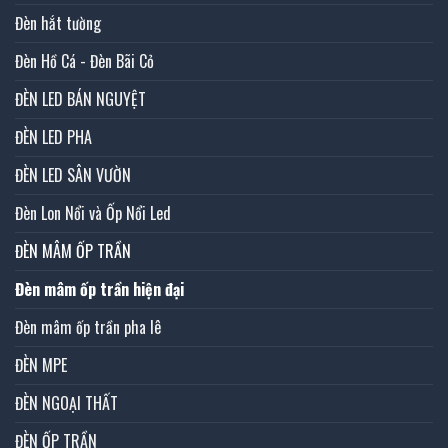
Đèn hắt tường
Đèn Hồ Cá - Đèn Bãi Cỏ
ĐÈN LED BÁN NGUYỆT
ĐÈN LED PHA
ĐÈN LED SÂN VƯỜN
Đèn Lon Nổi và Ốp Nổi Led
ĐÈN MÂM ỐP TRẦN
Đèn mâm ốp trần hiện đại
Đèn mâm ốp trần pha lê
ĐÈN MPE
ĐÈN NGOẠI THẤT
ĐÈN ỐP TRẦN