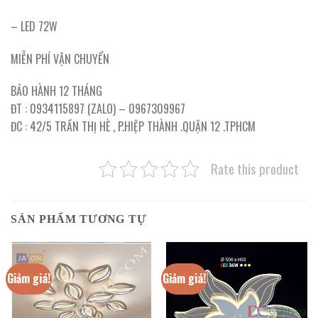
– LED 72W
MIỄN PHÍ VẬN CHUYỂN
BẢO HÀNH 12 THÁNG
ĐT : 0934115897 (ZALO) – 0967309967
ĐC : 42/5 TRẦN THỊ HÈ , P.HIỆP THÀNH .QUẬN 12 .TPHCM
Rate this product
SẢN PHẨM TƯƠNG TỰ
Giảm giá!
Giảm giá!