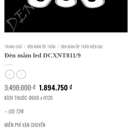
TRANG CHỦ
/
ĐÈN MÂM ỐP TRẦN
/
ĐÈN MÂM ỐP TRẦN HIỆN ĐẠI
Đèn mâm led DCXNT811/9
Giá
Giá
3.498.000
1.894.750
₫
₫
gốc
hiện
KÍCH THƯỚC: Ø600 x H120
là:
tại
3.498.000 ₫.
là:
– LED 72W
1.894.750 ₫.
MIỄN PHÍ VẬN CHUYỂN