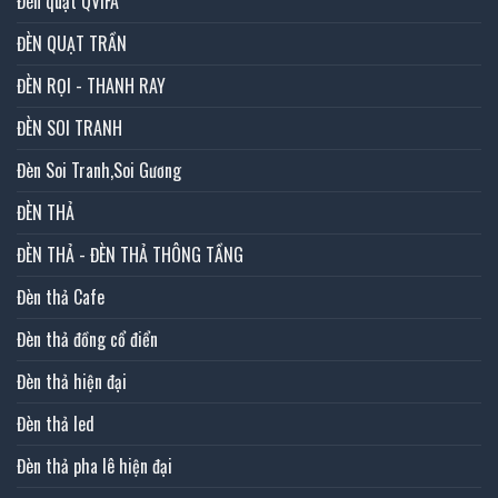
Đèn quạt QVIFA
ĐÈN QUẠT TRẦN
ĐÈN RỌI - THANH RAY
ĐÈN SOI TRANH
Đèn Soi Tranh,Soi Gương
ĐÈN THẢ
ĐÈN THẢ - ĐÈN THẢ THÔNG TẦNG
Đèn thả Cafe
Đèn thả đồng cổ điển
Đèn thả hiện đại
Đèn thả led
Đèn thả pha lê hiện đại