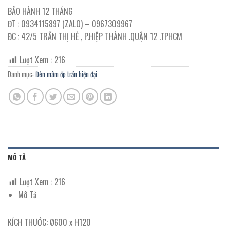
BẢO HÀNH 12 THÁNG
ĐT : 0934115897 (ZALO) – 0967309967
ĐC : 42/5 TRẦN THỊ HÈ , P.HIỆP THÀNH .QUẬN 12 .TPHCM
Lượt Xem :
216
Danh mục:
Đèn mâm ốp trần hiện đại
MÔ TẢ
Lượt Xem :
216
Mô Tả
KÍCH THƯỚC: Ø600 x H120