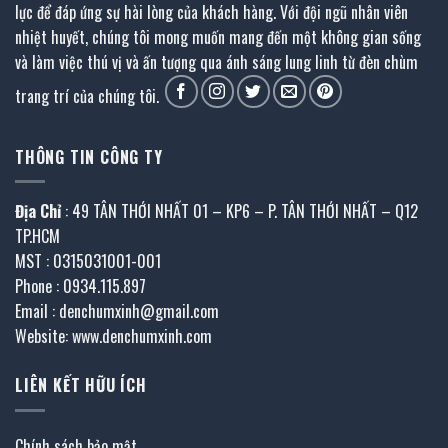
lực để đáp ứng sự hài lòng của khách hàng. Với đội ngũ nhân viên
nhiệt huyết, chúng tôi mong muốn mang đến một không gian sống
và làm việc thú vị và ấn tượng qua ánh sáng lung linh từ đèn chùm
trang trí của chúng tôi.
THÔNG TIN CÔNG TY
Địa Chỉ
: 49 TÂN THỚI NHẤT 01 – KP6 – P. TÂN THỚI NHẤT – Q12
TP.HCM
MST : 0315031001-001
Phone : 0934.115.897
Email : denchumxinh@gmail.com
Website: www.denchumxinh.com
LIÊN KẾT HỮU ÍCH
Chính sách bảo mật