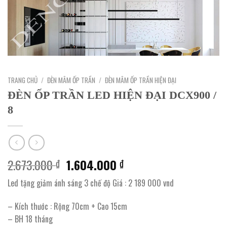
TRANG CHỦ
/
ĐÈN MÂM ỐP TRẦN
/
ĐÈN MÂM ỐP TRẦN HIỆN ĐẠI
ĐÈN ỐP TRẦN LED HIỆN ĐẠI DCX900 /
8
Giá
Giá
2.673.000
1.604.000
₫
₫
gốc
hiện
Led tặng giảm ánh sáng 3 chế độ Giá : 2 189 000 vnd
là:
tại
2.673.000 ₫.
là:
– Kích thước : Rộng 70cm + Cao 15cm
1.604.000 ₫.
– BH 18 tháng