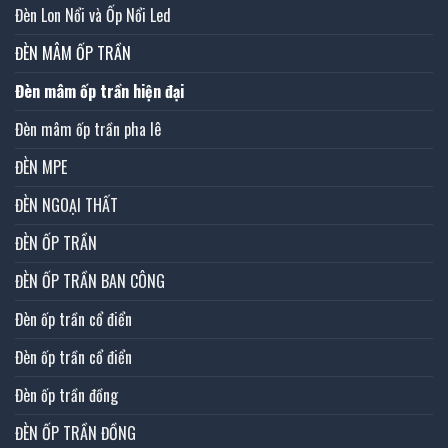
Đèn Lon Nổi và Ốp Nổi Led
ĐÈN MÂM ỐP TRẦN
Đèn mâm ốp trần hiện đại
Đèn mâm ốp trần pha lê
ĐÈN MPE
ĐÈN NGOẠI THẤT
ĐÈN ỐP TRẦN
ĐÈN ỐP TRẦN BAN CÔNG
Đèn ốp trần cổ điển
Đèn ốp trần cổ điển
Đèn ốp trần đồng
ĐÈN ỐP TRẦN ĐỒNG