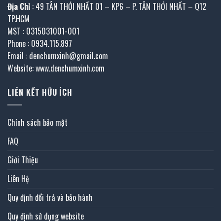
Địa Chỉ
: 49 TÂN THỚI NHẤT 01 – KP6 – P. TÂN THỚI NHẤT – Q12
TP.HCM
MST : 0315031001-001
Phone : 0934.115.897
Email : denchumxinh@gmail.com
Website: www.denchumxinh.com
LIÊN KẾT HỮU ÍCH
Chính sách bảo mật
FAQ
Giới Thiệu
Liên Hệ
Quy định đổi trả và bảo hành
Quy định sử dụng website