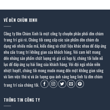
2.403.000 ₫.
là:
.
1.442.000 ₫.
VỀ ĐÈN CHÙM XINH
Công ty Đèn Chùm Xinh là một công ty chuyên phân phối đèn chùm
trang trí giá rẻ. Chúng tôi cung cấp các sản phẩm đèn chùm đa
dạng với nhiều mẫu mã, kiểu dáng và chất liệu khác nhau để đáp ứng
nhu cầu trang trí không gian của khách hàng. Với cam kết mang
đến những sản phẩm chất lượng và giá cả hợp lý, chúng tôi luôn nỗ
lực để đáp ứng sự hài lòng của khách hàng. Với đội ngũ nhân viên
nhiệt huyết, chúng tôi mong muốn mang đến một không gian sống
và làm việc thú vị và ấn tượng qua ánh sáng lung linh từ đèn chùm
trang trí của chúng tôi.
THÔNG TIN CÔNG TY