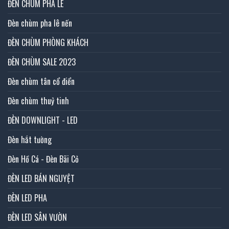
ĐÈN CHÙM PHA LÊ
Đèn chùm pha lê nến
ĐÈN CHÙM PHÒNG KHÁCH
ĐÈN CHÙM SALE 2023
Đèn chùm tân cổ điển
Đèn chùm thuỷ tinh
ĐÈN DOWNLIGHT - LED
Đèn hắt tường
Đèn Hồ Cá - Đèn Bãi Cỏ
ĐÈN LED BÁN NGUYỆT
ĐÈN LED PHA
ĐÈN LED SÂN VƯỜN