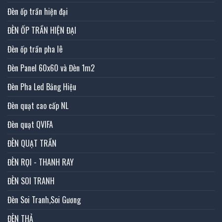
Đèn ốp trần hiện đại
ĐÈN ỐP TRẦN HIỆN ĐẠI
Đèn ốp trần pha lê
Đèn Panel 60x60 và Đèn 1m2
Đèn Pha Led Bảng Hiệu
Đèn quạt cao cấp NL
Đèn quạt QVIFA
ĐÈN QUẠT TRẦN
ĐÈN RỌI - THANH RAY
ĐÈN SOI TRANH
Đèn Soi Tranh,Soi Gương
ĐÈN THẢ