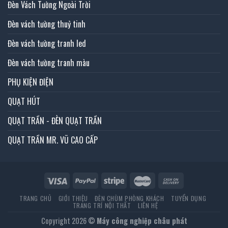
Đèn Vách Tường Ngoài Trời
Đèn vách tường thuỷ tinh
Đèn vách tường tranh led
Đèn vách tường tranh màu
PHỤ KIỆN ĐIỆN
QUẠT HÚT
QUẠT TRẦN - ĐÈN QUẠT TRẦN
QUẠT TRẦN MR. VŨ CAO CẤP
TRANG CHỦ
GIỚI THIỆU
ĐÈN CHÙM PHÒNG KHÁCH
TUYỂN DỤNG
TRANG TRÍ NỘI THẤT
LIÊN HỆ
Copyright 2026 ©
Máy công nghiệp châu phát