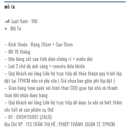
MÔ TẢ
Lượt Xem :
196
Mô Tả
– Kích thước : Rộng 70cm + Cao 15cm
– BH 18 tháng
– Đèn bằng sắt sơn tĩnh điện chống rỉ + meka đúc
– Led 3 chế độ ánh sáng + remote điều khiển
– Quý khách vui lòng Liên hệ trực tiếp để thỏa thuận quy trình lắp
đặt tại TPHCM nếu có yêu cầu ( Giá chưa bao gồm phí lắp đặt )
– Giao hàng toàn quốc với hình thức COD giao tận nhà và thanh
toán khi nhận được hàng
– Quý khách vui lòng Liên hệ trực tiếp để được tư vấn và biết thêm
chi tiết về sản phẩm cụ thể
– ĐT : 0934115897 (ZALO)
Địa Chỉ VP : 113 TRẦN THỊ HÈ , P.HIỆP THÀNH .QUẬN 12 .TPHCM