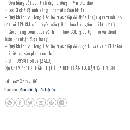
– Đèn bằng sắt sơn tĩnh điện chống rỉ + meka đúc
– Led 3 chế độ ánh sáng + remote điều khiển
– Quý khách vui lòng Liên hệ trực tiếp để thỏa thuận quy trình lắp
đặt tại TPHCM nếu có yêu cầu ( Giá chưa bao gồm phí lắp đặt )
– Giao hàng toàn quốc với hình thức COD giao tận nhà và thanh
toán khi nhận được hàng
– Quý khách vui lòng Liên hệ trực tiếp để được tư vấn và biết thêm
chi tiết về sản phẩm cụ thể
– ĐT : 0934115897 (ZALO)
Địa Chỉ VP : 113 TRẦN THỊ HÈ , P.HIỆP THÀNH .QUẬN 12 .TPHCM
Lượt Xem :
196
Danh mục:
Đèn mâm ốp trần hiện đại