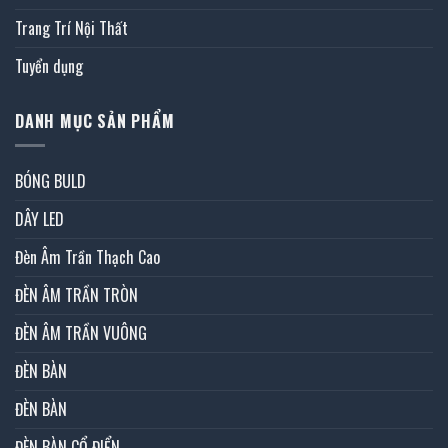
Trang Trí Nội Thất
Tuyển dụng
DANH MỤC SẢN PHẨM
BÓNG BULD
DÂY LED
Đèn Âm Trần Thạch Cao
ĐÈN ÂM TRẦN TRÒN
ĐÈN ÂM TRẦN VUÔNG
ĐÈN BÀN
ĐÈN BÀN
ĐÈN BÀN CỔ ĐIỂN