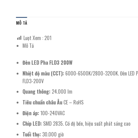
MÔ TẢ
Lượt Xem :
201
Mô Tả
Đèn LED Pha FLD3 200W
Nhiệt độ màu (CCT):
6000-6500K/2800-3200K. Đèn LED Pha
FLD3-200V
Quang thông:
24.000 lm
Tiêu chuẩn châu Âu
CE – RoHS
Điện áp:
100-240VAC
Chip LED:
SMD 2835. Có độ bền, hiệu suất phát sáng cao
Tuổi thọ:
30.000 giờ