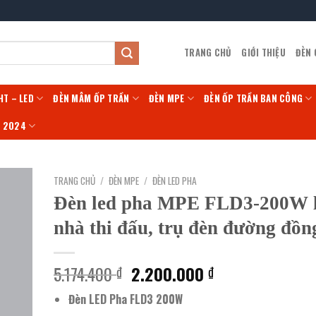
TRANG CHỦ
GIỚI THIỆU
ĐÈN
HT – LED
ĐÈN MÂM ỐP TRẦN
ĐÈN MPE
ĐÈN ỐP TRẦN BAN CÔNG
Í 2024
TRANG CHỦ
/
ĐÈN MPE
/
ĐÈN LED PHA
Đèn led pha MPE FLD3-200W 
nhà thi đấu, trụ đèn đường đồn
Giá
Giá
5.174.400
2.200.000
₫
₫
gốc
hiện
Đèn LED Pha FLD3 200W
là:
tại