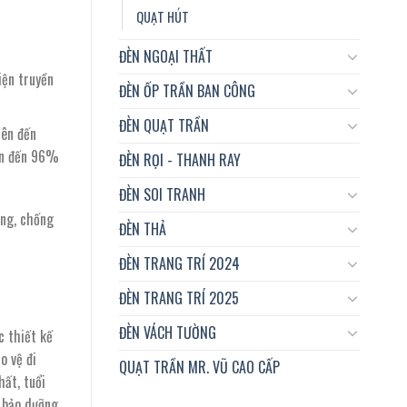
QUẠT HÚT
ĐÈN NGOẠI THẤT
iện truyền
ĐÈN ỐP TRẦN BAN CÔNG
ĐÈN QUẠT TRẦN
lên đến
ên đến 96%
ĐÈN RỌI - THANH RAY
ĐÈN SOI TRANH
ờng, chống
ĐÈN THẢ
ĐÈN TRANG TRÍ 2024
ĐÈN TRANG TRÍ 2025
ĐÈN VÁCH TƯỜNG
 thiết kế
o vệ đi
QUẠT TRẦN MR. VŨ CAO CẤP
hất, tuổi
 bảo dưỡng,