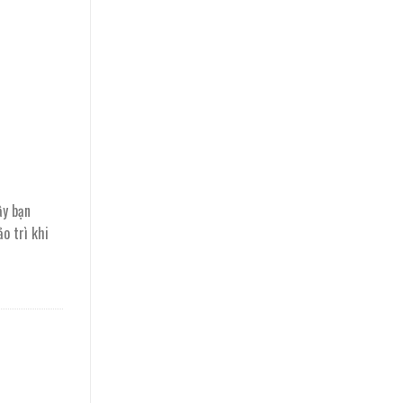
ậy bạn
o trì khi