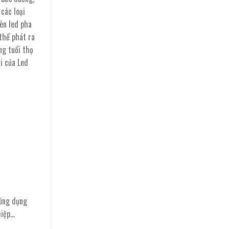
 các loại
èn led pha
thể phát ra
g tuổi thọ
i của Led
ứng dụng
hiệp…