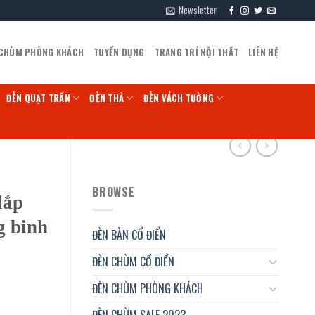
Newsletter
 CHÙM PHÒNG KHÁCH
TUYỂN DỤNG
TRANG TRÍ NỘI THẤT
LIÊN HỆ
ĐÈN QUẠT TRẦN
ĐÈN THẢ
ĐÈN VÁCH TƯỜNG
BROWSE
lắp
g binh
ĐÈN BÀN CỔ ĐIỂN
ĐÈN CHÙM CỔ ĐIỂN
ĐÈN CHÙM PHÒNG KHÁCH
ĐÈN CHÙM SALE 2023