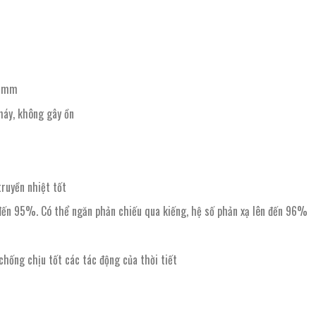
0mm
háy, không gây ồn
ruyền nhiệt tốt
n đến 95%. Có thể ngăn phản chiếu qua kiếng, hệ số phản xạ lên đến 96%
chống chịu tốt các tác động của thời tiết