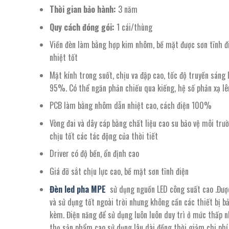
Thời gian bảo hành:
3 năm
Quy cách đóng gói:
1 cái/thùng
Viền đèn làm bằng hợp kim nhôm, bề mặt được sơn tĩnh đ
nhiệt tốt
Mặt kính trong suốt, chịu va đập cao, tốc độ truyền sáng 
95%. Có thể ngăn phản chiếu qua kiếng, hệ số phản xạ l
PCB làm bằng nhôm dẫn nhiệt cao, cách điện 100%
Vòng đai và dây cáp bằng chất liệu cao su bảo vệ môi trư
chịu tốt các tác động của thời tiết
Driver có độ bền, ổn định cao
Giá đỡ sắt chịu lực cao, bề mặt sơn tĩnh điện
Đèn led pha MPE
sử dụng nguồn LED công suất cao .Được
và sử dụng tốt ngoài trời nhưng không cần các thiết bị bả
kèm. Điện năng để sử dụng luôn luôn duy trì ở mức thấp n
thọ sản phẩm cao sử dụng lâu dài đồng thời giảm chi phí