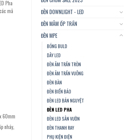
ED Pha
 các mã
ĐÈN DOWNLIGHT - LED
ĐÈN MÂM ỐP TRẦN
ĐÈN MPE
BÓNG BULD
DÂY LED
ĐÈN ÂM TRẦN TRÒN
ĐÈN ÂM TRẦN VUÔNG
ĐÈN BÀN
ĐÈN BIỂN BÁO
ĐÈN LED BÁN NGUYỆT
ĐÈN LED PHA
x 60mm
ĐÈN LED SÂN VƯỜN
p nháy,
ĐÈN THANH RAY
PHỤ KIỆN ĐIỆN