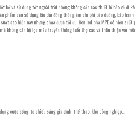
t kế và sử dụng tốt ngoài trời nhưng không cần các thiết bị bảo vệ đi k
 sản phẩm cao sử dụng lâu dài đồng thời giảm chi phí bảo dưỡng, bảo hành
ng suất cao hiện nay nhưng chưa được tối ưu. Đèn led pha MPE có hiệu suất
 mà không cần bộ lọc màu truyền thống tuổi thọ cao và thân thiện với mô
ụng cuộc sống, từ chiếu sáng gia đình, thể thao, khu công nghiệp…