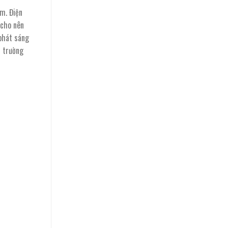
èm. Điện
 cho nên
 phát sáng
i trường