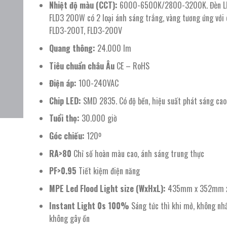
5.174.400 ₫.
là:
Nhiệt độ màu (CCT):
6000-6500K/2800-3200K. Đèn L
2.200.000 ₫.
FLD3 200W có 2 loại ánh sáng trắng, vàng tương ứng với
FLD3-200T, FLD3-200V
Quang thông:
24.000 lm
Tiêu chuẩn châu Âu
CE – RoHS
Điện áp:
100-240VAC
Chip LED:
SMD 2835. Có độ bền, hiệu suất phát sáng cao
Tuổi thọ:
30.000 giờ
Góc chiếu:
120º
RA>80
Chỉ số hoàn màu cao, ánh sáng trung thực
PF>0.95
Tiết kiệm điện năng
MPE Led Flood Light size (WxHxL):
435mm x 352mm 
Instant Light 0s 100%
Sáng tức thì khi mở, không nhấ
không gây ồn