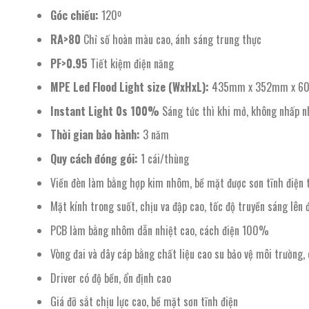
Góc chiếu:
120º
RA>80
Chỉ số hoàn màu cao, ánh sáng trung thực
PF>0.95
Tiết kiệm điện năng
MPE Led Flood Light size (WxHxL):
435mm x 352mm x 6
Instant Light 0s 100%
Sáng tức thì khi mở, không nhấp n
Thời gian bảo hành:
3 năm
Quy cách đóng gói:
1 cái/thùng
Viền đèn làm bằng hợp kim nhôm, bề mặt được sơn tĩnh điện t
Mặt kính trong suốt, chịu va đập cao, tốc độ truyền sáng lê
PCB làm bằng nhôm dẫn nhiệt cao, cách điện 100%
Vòng đai và dây cáp bằng chất liệu cao su bảo vệ môi trường, 
Driver có độ bền, ổn định cao
Giá đỡ sắt chịu lực cao, bề mặt sơn tĩnh điện