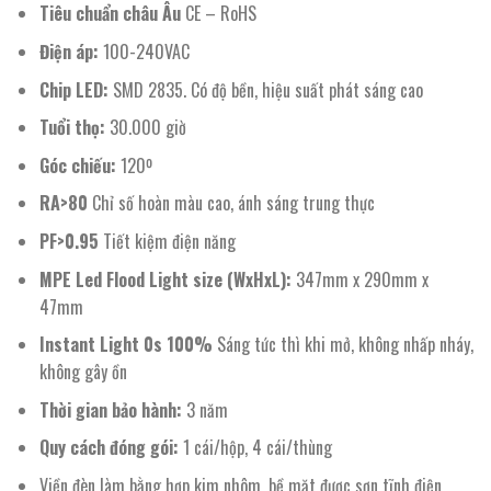
Tiêu chuẩn châu Âu
CE – RoHS
Điện áp:
100-240VAC
Chip LED:
SMD 2835. Có độ bền, hiệu suất phát sáng cao
Tuổi thọ:
30.000 giờ
Góc chiếu:
120º
RA>80
Chỉ số hoàn màu cao, ánh sáng trung thực
PF>0.95
Tiết kiệm điện năng
MPE Led Flood Light size (WxHxL):
347mm x 290mm x
47mm
Instant Light 0s 100%
Sáng tức thì khi mở, không nhấp nháy,
không gây ồn
Thời gian bảo hành:
3 năm
Quy cách đóng gói:
1 cái/hộp, 4 cái/thùng
Viền đèn làm bằng hợp kim nhôm, bề mặt được sơn tĩnh điện