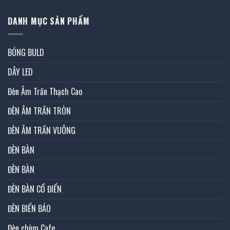
DANH MỤC SẢN PHẨM
BÓNG BULD
DÂY LED
Đèn Âm Trần Thạch Cao
ĐÈN ÂM TRẦN TRÒN
ĐÈN ÂM TRẦN VUÔNG
ĐÈN BÀN
ĐÈN BÀN
ĐÈN BÀN CỔ ĐIỂN
ĐÈN BIỂN BÁO
Đèn chùm Cafe