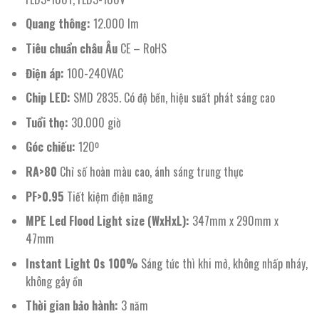
Quang thông:
12.000 lm
Tiêu chuẩn châu Âu
CE – RoHS
Điện áp:
100-240VAC
Chip LED:
SMD 2835. Có độ bền, hiệu suất phát sáng cao
Tuổi thọ:
30.000 giờ
Góc chiếu:
120º
RA>80
Chỉ số hoàn màu cao, ánh sáng trung thực
PF>0.95
Tiết kiệm điện năng
MPE Led Flood Light size (WxHxL):
347mm x 290mm x
47mm
Instant Light 0s 100%
Sáng tức thì khi mở, không nhấp nháy,
không gây ồn
Thời gian bảo hành:
3 năm