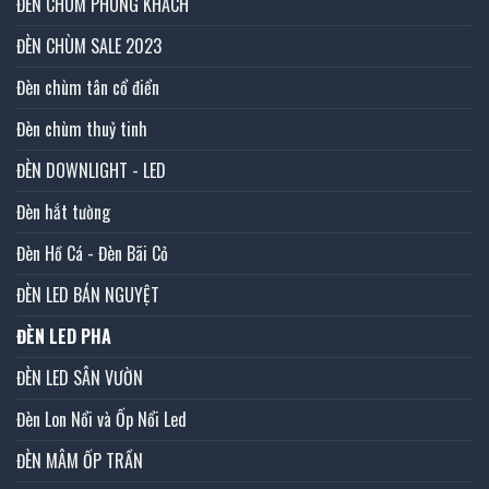
ĐÈN CHÙM PHÒNG KHÁCH
ĐÈN CHÙM SALE 2023
Đèn chùm tân cổ điển
Đèn chùm thuỷ tinh
ĐÈN DOWNLIGHT - LED
Đèn hắt tường
Đèn Hồ Cá - Đèn Bãi Cỏ
ĐÈN LED BÁN NGUYỆT
ĐÈN LED PHA
ĐÈN LED SÂN VƯỜN
Đèn Lon Nổi và Ốp Nổi Led
ĐÈN MÂM ỐP TRẦN