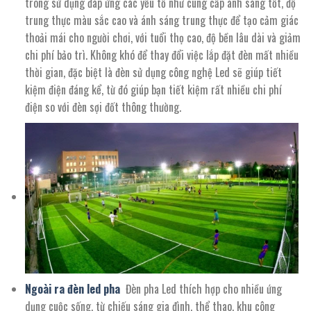
trong sử dụng đáp ứng các yếu tố như cung cấp ánh sáng tốt, độ
trung thực màu sắc cao và ánh sáng trung thực để tạo cảm giác
thoải mái cho người chơi, với tuổi thọ cao, độ bền lâu dài và giảm
chi phí bảo trì. Không khó để thay đổi việc lắp đặt đèn mất nhiều
thời gian, đặc biệt là đèn sử dụng công nghệ Led sẽ giúp tiết
kiệm điện đáng kể, từ đó giúp bạn tiết kiệm rất nhiều chi phí
điện so với đèn sợi đốt thông thường.
Ngoài ra đèn led pha
Đèn pha Led thích hợp cho nhiều ứng
dụng cuộc sống, từ chiếu sáng gia đình, thể thao, khu công