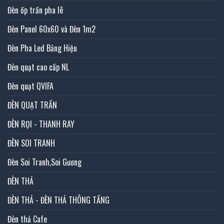
Đèn ốp trần pha lê
Đèn Panel 60x60 và Đèn 1m2
Đèn Pha Led Bảng Hiệu
Đèn quạt cao cấp NL
Đèn quạt QVIFA
ĐÈN QUẠT TRẦN
ĐÈN RỌI - THANH RAY
ĐÈN SOI TRANH
Đèn Soi Tranh,Soi Gương
ĐÈN THẢ
ĐÈN THẢ - ĐÈN THẢ THÔNG TẦNG
Đèn thả Cafe