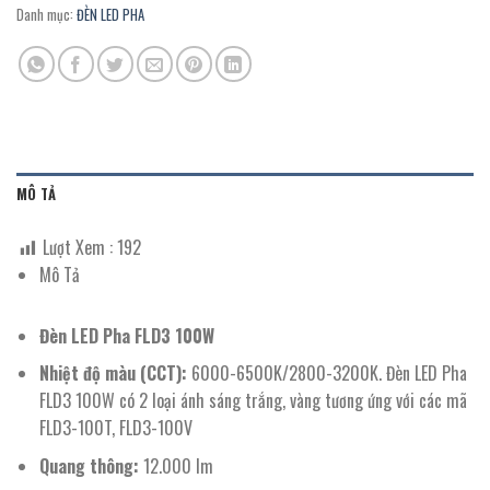
Danh mục:
ĐÈN LED PHA
MÔ TẢ
Lượt Xem :
192
Mô Tả
Đèn LED Pha FLD3 100W
Nhiệt độ màu (CCT):
6000-6500K/2800-3200K. Đèn LED Pha
FLD3 100W có 2 loại ánh sáng trắng, vàng tương ứng với các mã
FLD3-100T, FLD3-100V
Quang thông:
12.000 lm