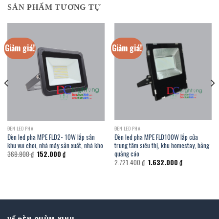
SẢN PHẨM TƯƠNG TỰ
Giảm giá!
Giảm giá!
ĐÈN LED PHA
ĐÈN LED PHA
Đèn led pha MPE FLD100W lắp cửa
Đèn led pha MPE FLD2- 10W lắp sân
trung tâm siêu thị, khu homestay, bảng
khu vui chơi, nhà máy sản xuất, nhà kho
quảng cáo
Giá
Giá
369.900
₫
152.000
₫
gốc
hiện
Giá
Giá
2.721.400
₫
1.632.000
₫
là:
tại
gốc
hiện
369.900 ₫.
là:
là:
tại
152.000 ₫.
2.721.400 ₫.
là:
1.632.000 ₫.