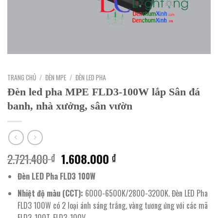
TRANG CHỦ
/
ĐÈN MPE
/
ĐÈN LED PHA
Đèn led pha MPE FLD3-100W lắp Sân đá
banh, nhà xưởng, sân vườn
Giá
Giá
2.721.400
1.608.000
₫
₫
gốc
hiện
Đèn LED Pha FLD3 100W
là:
tại
2.721.400 ₫.
là:
Nhiệt độ màu (CCT):
6000-6500K/2800-3200K. Đèn LED Pha
1.608.000 ₫.
FLD3 100W có 2 loại ánh sáng trắng, vàng tương ứng với các mã
FLD3-100T, FLD3-100V