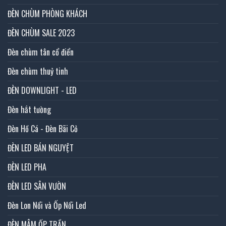
ĐÈN CHÙM PHÒNG KHÁCH
ĐÈN CHÙM SALE 2023
Đèn chùm tân cổ điển
Đèn chùm thuỷ tinh
ĐÈN DOWNLIGHT - LED
Đèn hắt tường
Đèn Hồ Cá - Đèn Bãi Cỏ
ĐÈN LED BÁN NGUYỆT
ĐÈN LED PHA
ĐÈN LED SÂN VƯỜN
Đèn Lon Nổi và Ốp Nổi Led
ĐÈN MÂM ỐP TRẦN