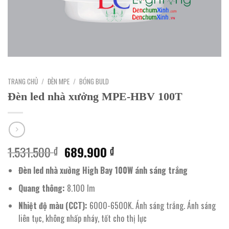
TRANG CHỦ
/
ĐÈN MPE
/
BÓNG BULD
Đèn led nhà xưởng MPE-HBV 100T
Giá
Giá
1.531.500
689.900
₫
₫
gốc
hiện
Đèn led nhà xưởng High Bay 100W ánh sáng trắng
là:
tại
1.531.500 ₫.
là:
Quang thông:
8.100 lm
689.900 ₫.
Nhiệt độ màu (CCT):
6000-6500K. Ánh sáng trắng. Ánh sáng
liên tục, không nhấp nháy, tốt cho thị lực