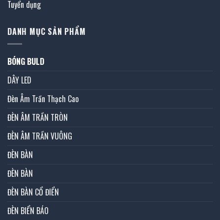
Tuyển dụng
DANH MỤC SẢN PHẨM
BÓNG BULD
DÂY LED
Đèn Âm Trần Thạch Cao
ĐÈN ÂM TRẦN TRÒN
ĐÈN ÂM TRẦN VUÔNG
ĐÈN BÀN
ĐÈN BÀN
ĐÈN BÀN CỔ ĐIỂN
ĐÈN BIỂN BÁO