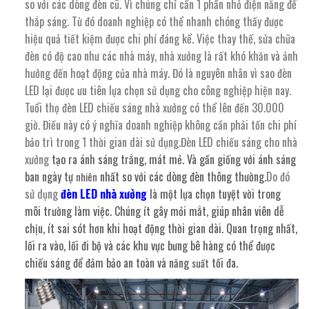
so với các dòng đèn cũ. Vì chúng chỉ cần 1 phần nhỏ điện năng để
thắp sáng. Từ đó doanh nghiệp có thể nhanh chóng thấy được
hiệu quả tiết kiệm được chi phí đáng kể. Việc thay thế, sửa chữa
đèn có độ cao như các nhà máy, nhà xưởng là rất khó khăn và ảnh
hưởng đến hoạt động của nhà máy. Đó là nguyên nhân vì sao đèn
LED lại được ưu tiên lựa chọn sử dụng cho công nghiệp hiện nay.
Tuổi thọ đèn LED chiếu sáng nhà xưởng có thể lên đến 30.000
giờ. Điều này có ý nghĩa doanh nghiệp không cần phải tốn chi phí
bảo trì trong 1 thời gian dài sử dụng.Đèn LED chiếu sáng cho nhà
xưởng
tạo ra ánh sáng trắng, mát mẻ. Và gần giống với ánh sáng
ban ngày tự
nhất so với các dòng đèn thông thường.
Do đó
nhiên
sử dụng
đèn LED nhà xưởng
là một lựa chọn tuyệt vời trong
môi trường làm việc. Chúng ít gây mỏi mắt, giúp nhân viên dễ
chịu, ít sai sót hơn khi hoạt động thời gian dài. Quan trọng nhất,
lối ra vào, lối đi bộ và các khu vực bưng bê hàng có thể được
chiếu sáng để đảm bảo an toàn và năng
tối đa.
suất