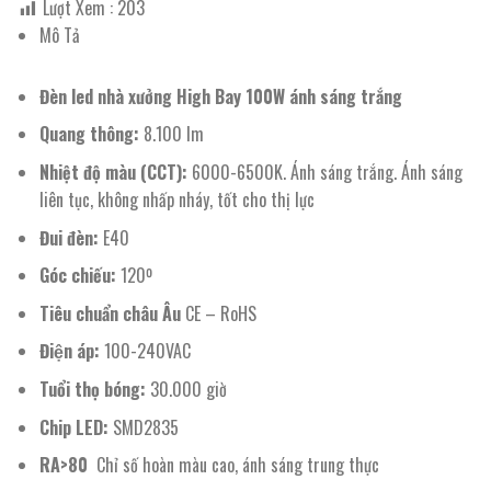
Lượt Xem :
203
Mô Tả
Đèn led nhà xưởng High Bay 100W ánh sáng trắng
Quang thông:
8.100 lm
Nhiệt độ màu (CCT):
6000-6500K. Ánh sáng trắng. Ánh sáng
liên tục, không nhấp nháy, tốt cho thị lực
Đui đèn:
E40
Góc chiếu:
120º
Tiêu chuẩn châu Âu
CE – RoHS
Điện áp:
100-240VAC
Tuổi thọ bóng:
30.000 giờ
Chip LED:
SMD2835
RA>80
Chỉ số hoàn màu cao, ánh sáng trung thực