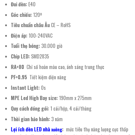
Đui đèn:
E40
Góc chiếu:
120º
Tiêu chuẩn châu Âu
CE – RoHS
Điện áp:
100-240VAC
Tuổi thọ bóng:
30.000 giờ
Chip LED:
SMD2835
RA>80
Chỉ số hoàn màu cao, ánh sáng trung thực
PF>0.95
Tiết kiệm điện năng
Instant Light:
0s
MPE Led High Bay size:
190mm x 275mm
Quy cách đóng gói:
1 cái/hộp, 4 cái/thùng
Thời gian bảo hành:
3 năm
Lợi ích đèn LED nhà
:
mức tiêu thụ năng lượng cực thấp
xưởng