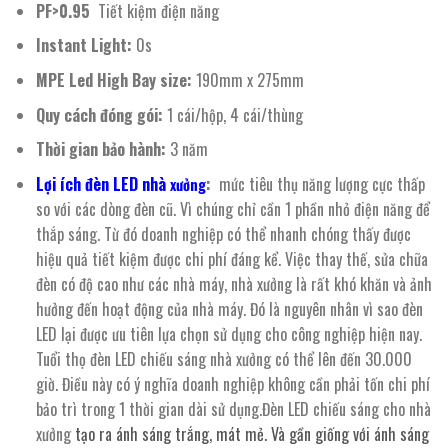
PF>0.95
Tiết kiệm điện năng
Instant Light:
0s
MPE Led High Bay size:
190mm x 275mm
Quy cách đóng gói:
1 cái/hộp, 4 cái/thùng
Thời gian bảo hành:
3 năm
Lợi ích đèn LED nhà
:
mức tiêu thụ năng lượng cực thấp
xưởng
so với các dòng đèn cũ. Vì chúng chỉ cần 1 phần nhỏ điện năng để
thắp sáng. Từ đó doanh nghiệp có thể nhanh chóng thấy được
hiệu quả tiết kiệm được chi phí đáng kể. Việc thay thế, sửa chữa
đèn có độ cao như các nhà máy, nhà xưởng là rất khó khăn và ảnh
hưởng đến hoạt động của nhà máy. Đó là nguyên nhân vì sao đèn
LED lại được ưu tiên lựa chọn sử dụng cho công nghiệp hiện nay.
Tuổi thọ đèn LED chiếu sáng nhà xưởng có thể lên đến 30.000
giờ. Điều này có ý nghĩa doanh nghiệp không cần phải tốn chi phí
bảo trì trong 1 thời gian dài sử dụng.Đèn LED chiếu sáng cho nhà
xưởng
tạo ra ánh sáng trắng, mát mẻ. Và gần giống với ánh sáng