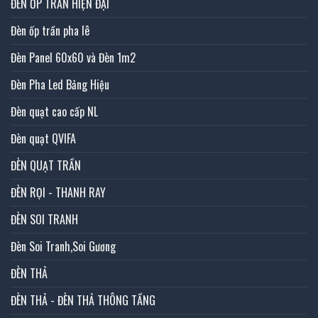
ĐÈN ỐP TRẦN HIỆN ĐẠI
Đèn ốp trần pha lê
Đèn Panel 60x60 và Đèn 1m2
Đèn Pha Led Bảng Hiệu
Đèn quạt cao cấp NL
Đèn quạt QVIFA
ĐÈN QUẠT TRẦN
ĐÈN RỌI - THANH RAY
ĐÈN SOI TRANH
Đèn Soi Tranh,Soi Gương
ĐÈN THẢ
ĐÈN THẢ - ĐÈN THẢ THÔNG TẦNG