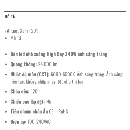
MÔ TẢ
Lượt Xem :
201
Mô Tả
Đèn led nhà xưởng High Bay 240W ánh sáng trắng
Quang thông:
24.000 lm
Nhiệt độ màu (CCT):
6000-6500K. Ánh sáng trắng. Ánh sáng
liên tục, không nhấp nháy, tốt cho thị lực
Chóa đèn:
120°
Chiều cao lắp đặt:
>6m
Tiêu chuẩn châu Âu
CE – RoHS
Điện áp:
100-240VAC