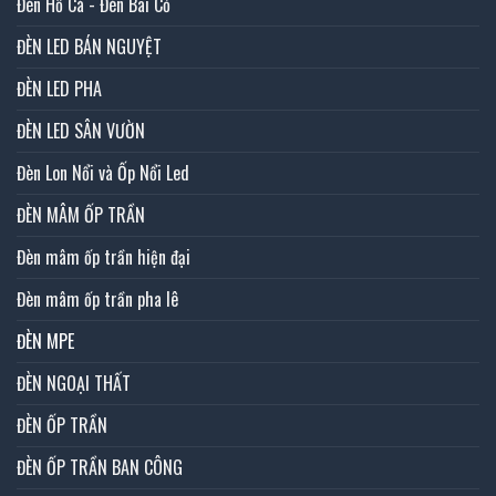
Đèn Hồ Cá - Đèn Bãi Cỏ
ĐÈN LED BÁN NGUYỆT
ĐÈN LED PHA
ĐÈN LED SÂN VƯỜN
Đèn Lon Nổi và Ốp Nổi Led
ĐÈN MÂM ỐP TRẦN
Đèn mâm ốp trần hiện đại
Đèn mâm ốp trần pha lê
ĐÈN MPE
ĐÈN NGOẠI THẤT
ĐÈN ỐP TRẦN
ĐÈN ỐP TRẦN BAN CÔNG