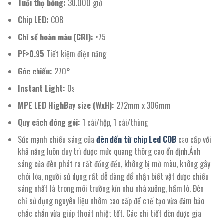
Tuổi thọ bóng:
30.000 giờ
Chip LED:
COB
Chỉ số hoàn màu (CRI):
>75
PF>0.95
Tiết kiệm điện năng
Góc chiếu:
270°
Instant Light:
0s
MPE LED HighBay size (WxH):
272mm x 306mm
Quy cách đóng gói:
1 cái/hộp, 1 cái/thùng
Sức mạnh chiếu sáng của
đèn đến từ chip Led COB
cao cấp với
khả năng luôn duy trì được mức quang thông cao ổn định.Ánh
sáng của đèn phát ra rất đồng đều, không bị mờ màu, không gây
chói lóa, người sử dụng rất dễ dàng để nhận biết vật được chiếu
sáng nhất là trong môi trường kín như nhà xưởng, hầm lò. Đèn
chỉ sử dụng nguyên liệu nhôm cao cấp để chế tạo vừa đảm bảo
chắc chắn vừa giúp thoát nhiệt tốt. Các chi tiết đèn được gia