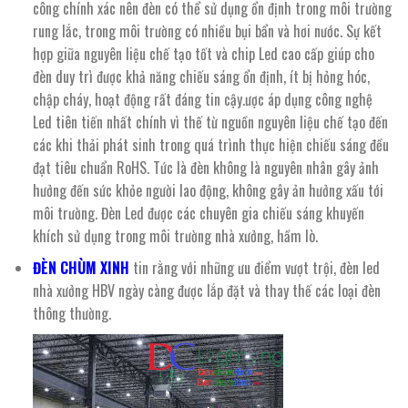
công chính xác nên đèn có thể sử dụng ổn định trong môi trường
rung lắc, trong môi trường có nhiều bụi bẩn và hơi nước. Sự kết
hợp giữa nguyên liệu chế tạo tốt và chip Led cao cấp giúp cho
đèn duy trì được khả năng chiếu sáng ổn định, ít bị hỏng hóc,
chập cháy, hoạt động rất đáng tin cậy.ược áp dụng công nghệ
Led tiên tiến nhất chính vì thế từ nguồn nguyên liệu chế tạo đến
các khi thải phát sinh trong quá trình thực hiện chiếu sáng đều
đạt tiêu chuẩn RoHS. Tức là đèn không là nguyên nhân gây ảnh
hưởng đến sức khỏe người lao động, không gây ản hưởng xấu tới
môi trường. Đèn Led được các chuyên gia chiếu sáng khuyến
khích sử dụng trong môi trường nhà xưởng, hầm lò.
ĐÈN CHÙM XINH
tin rằng với những ưu điểm vượt trội, đèn led
nhà xưởng HBV ngày càng được lắp đặt và thay thế các loại đèn
thông thường.