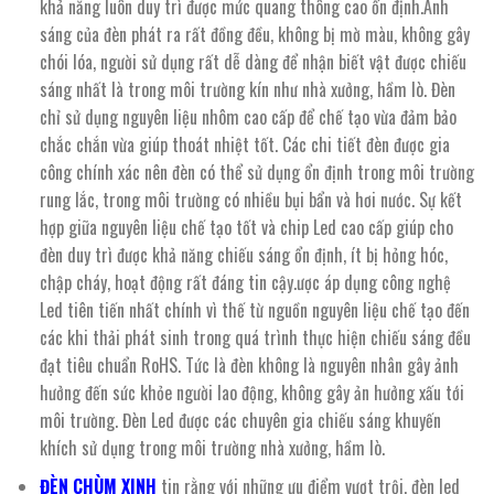
khả năng luôn duy trì được mức quang thông cao ổn định.Ánh
sáng của đèn phát ra rất đồng đều, không bị mờ màu, không gây
chói lóa, người sử dụng rất dễ dàng để nhận biết vật được chiếu
sáng nhất là trong môi trường kín như nhà xưởng, hầm lò. Đèn
chỉ sử dụng nguyên liệu nhôm cao cấp để chế tạo vừa đảm bảo
chắc chắn vừa giúp thoát nhiệt tốt. Các chi tiết đèn được gia
công chính xác nên đèn có thể sử dụng ổn định trong môi trường
rung lắc, trong môi trường có nhiều bụi bẩn và hơi nước. Sự kết
hợp giữa nguyên liệu chế tạo tốt và chip Led cao cấp giúp cho
đèn duy trì được khả năng chiếu sáng ổn định, ít bị hỏng hóc,
chập cháy, hoạt động rất đáng tin cậy.ược áp dụng công nghệ
Led tiên tiến nhất chính vì thế từ nguồn nguyên liệu chế tạo đến
các khi thải phát sinh trong quá trình thực hiện chiếu sáng đều
đạt tiêu chuẩn RoHS. Tức là đèn không là nguyên nhân gây ảnh
hưởng đến sức khỏe người lao động, không gây ản hưởng xấu tới
môi trường. Đèn Led được các chuyên gia chiếu sáng khuyến
khích sử dụng trong môi trường nhà xưởng, hầm lò.
ĐÈN CHÙM XINH
tin rằng với những ưu điểm vượt trội, đèn led