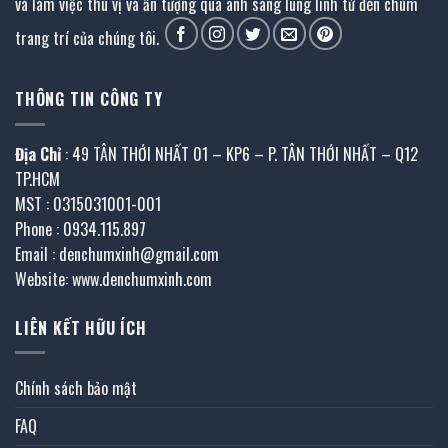
và làm việc thú vị và ấn tượng qua ánh sáng lung linh từ đèn chùm
trang trí của chúng tôi.
THÔNG TIN CÔNG TY
Địa Chỉ
: 49 TÂN THỚI NHẤT 01 – KP6 – P. TÂN THỚI NHẤT – Q12
TP.HCM
MST : 0315031001-001
Phone : 0934.115.897
Email : denchumxinh@gmail.com
Website: www.denchumxinh.com
LIÊN KẾT HỮU ÍCH
Chính sách bảo mật
FAQ