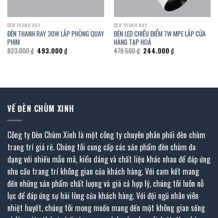
ĐÈN THANH RAY
ĐÈN THANH RAY
ĐÈN THANH RAY 30W LẮP PHÒNG QUAY
ĐÈN LED CHIẾU ĐIỂM 7W MPE LẮP CỬA
PHIM
HÀNG TẠP HOÁ
Giá
Giá
Giá
Giá
823.000
₫
493.000
₫
479.500
₫
244.000
₫
gốc
hiện
gốc
hiện
là:
tại
là:
tại
823.000 ₫.
là:
479.500 ₫.
là:
493.000 ₫.
244.000 ₫.
VỀ ĐÈN CHÙM XINH
Công ty Đèn Chùm Xinh là một công ty chuyên phân phối đèn chùm
trang trí giá rẻ. Chúng tôi cung cấp các sản phẩm đèn chùm đa
dạng với nhiều mẫu mã, kiểu dáng và chất liệu khác nhau để đáp ứng
nhu cầu trang trí không gian của khách hàng. Với cam kết mang
đến những sản phẩm chất lượng và giá cả hợp lý, chúng tôi luôn nỗ
lực để đáp ứng sự hài lòng của khách hàng. Với đội ngũ nhân viên
nhiệt huyết, chúng tôi mong muốn mang đến một không gian sống