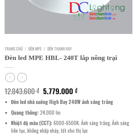
TRANG CHỦ
/
ĐÈN MPE
/
ĐÈN THANH RAY
Đèn led MPE HBL- 240T lắp nông trại
Giá
Giá
12.843.600
5.779.000
₫
₫
gốc
hiện
Đèn led nhà xưởng High Bay 240W ánh sáng trắng
là:
tại
12.843.600 ₫.
là:
Quang thông:
24.000 lm
5.779.000 ₫.
Nhiệt độ màu (CCT):
6000-6500K. Ánh sáng trắng. Ánh sáng
liên tục, không nhấp nháy, tốt cho thị lực