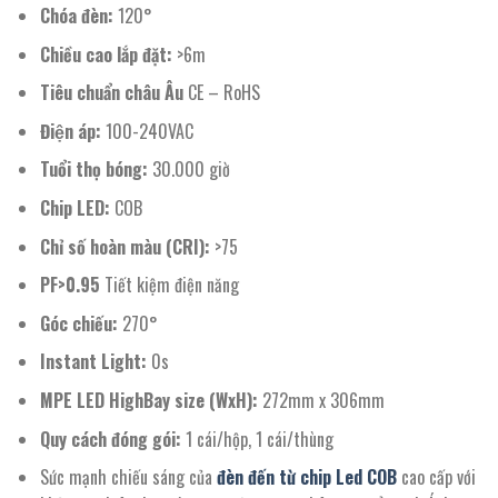
Chóa đèn:
120°
Chiều cao lắp đặt:
>6m
Tiêu chuẩn châu Âu
CE – RoHS
Điện áp:
100-240VAC
Tuổi thọ bóng:
30.000 giờ
Chip LED:
COB
Chỉ số hoàn màu (CRI):
>75
PF>0.95
Tiết kiệm điện năng
Góc chiếu:
270°
Instant Light:
0s
MPE LED HighBay size (WxH):
272mm x 306mm
Quy cách đóng gói:
1 cái/hộp, 1 cái/thùng
Sức mạnh chiếu sáng của
đèn đến từ chip Led COB
cao cấp với