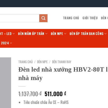
TRANG CHỦ
GIỚI THIỆU
ĐÈN
HT – LED
ĐÈN MÂM ỐP TRẦN
ĐÈN MPE
ĐÈN ỐP TRẦN BAN CÔNG
Í 2024
TRANG CHỦ
/
ĐÈN MPE
/
ĐÈN THANH RAY
Đèn led nhà xưởng HBV2-80T 
nhà máy
Giá
Giá
1.137.700
511.000
₫
₫
gốc
hiện
Tiêu chuẩn châu Âu CE – RoHS
là:
tại