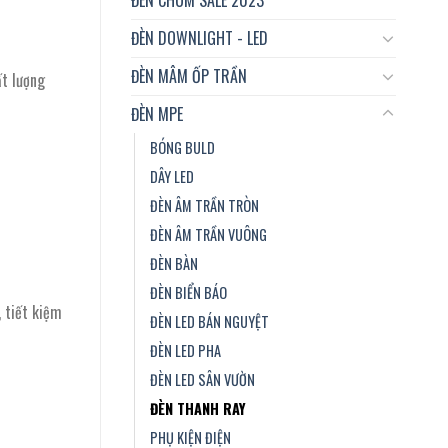
ĐÈN DOWNLIGHT - LED
ĐÈN MÂM ỐP TRẦN
t lượng
ĐÈN MPE
BÓNG BULD
DÂY LED
ĐÈN ÂM TRẦN TRÒN
ĐÈN ÂM TRẦN VUÔNG
ĐÈN BÀN
ĐÈN BIỂN BÁO
 tiết kiệm
ĐÈN LED BÁN NGUYỆT
ĐÈN LED PHA
ĐÈN LED SÂN VƯỜN
ĐÈN THANH RAY
PHỤ KIỆN ĐIỆN