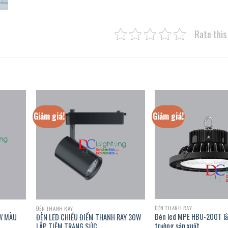
Rate this
Giảm giá!
Giảm giá!
ĐÈN THANH RAY
ĐÈN THANH RAY
Đèn led MPE HBU-200T l
0W MÀU
ĐÈN LED CHIẾU ĐIỂM THANH RAY 30W
trường sản xuất
LẮP TIỆM TRANG SỨC