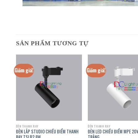
SẢN PHẨM TƯƠNG TỰ
Giảm giá!
Giảm giá!
ĐÈN THANH RAY
ĐÈN THANH RAY
ẮN
ĐÈN LẮP STUDIO CHIẾU ĐIỂM THANH
ĐÈN LED CHIẾU ĐIỂM MPE 2
RAY TSLB2 8W
TRẮNG