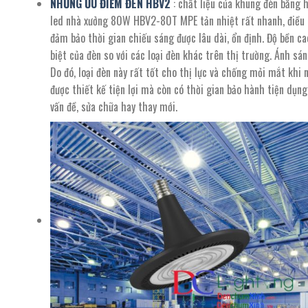
NHỮNG ƯU ĐIỂM ĐÈN HBV2
: chất liệu của khung đèn bằng h
led nhà xưởng 80W HBV2-80T MPE tản nhiệt rất nhanh, điều n
đảm bảo thời gian chiếu sáng được lâu dài, ổn định. Độ bền c
biệt của đèn so với các loại đèn khác trên thị trường. Ánh s
Do đó, loại đèn này rất tốt cho thị lực và chống mỏi mắt kh
được thiết kế tiện lợi mà còn có thời gian bảo hành tiện dụ
vấn đề, sửa chữa hay thay mới.