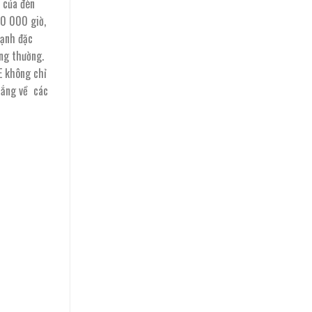
 của đèn
30 000 giờ,
mạnh đặc
ông thường.
E không chỉ
lắng về các