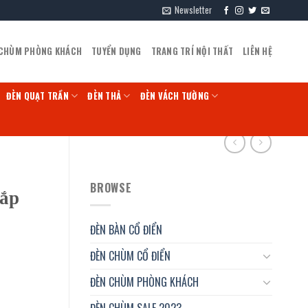
Newsletter
 CHÙM PHÒNG KHÁCH
TUYỂN DỤNG
TRANG TRÍ NỘI THẤT
LIÊN HỆ
ĐÈN QUẠT TRẦN
ĐÈN THẢ
ĐÈN VÁCH TƯỜNG
BROWSE
lắp
ĐÈN BÀN CỔ ĐIỂN
ĐÈN CHÙM CỔ ĐIỂN
ĐÈN CHÙM PHÒNG KHÁCH
ĐÈN CHÙM SALE 2023