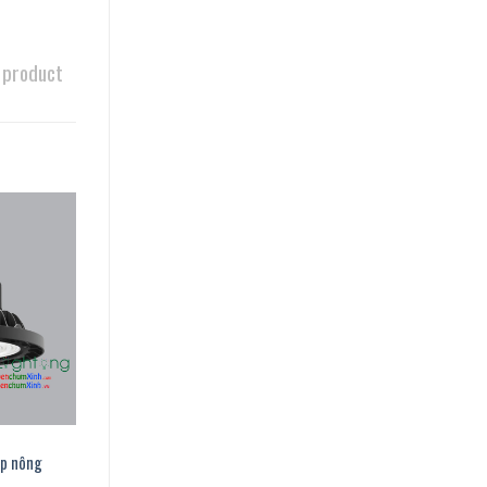
 product
ắp nông