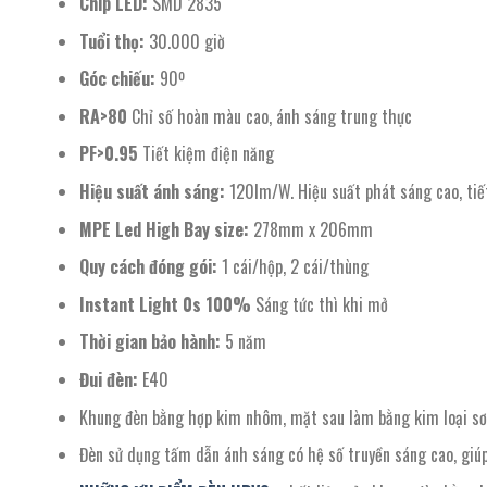
Chip LED:
SMD 2835
Tuổi thọ:
30.000 giờ
Góc chiếu:
90º
RA>80
Chỉ số hoàn màu cao, ánh sáng trung thực
PF>0.95
Tiết kiệm điện năng
Hiệu suất ánh sáng:
120lm/W. Hiệu suất phát sáng cao, tiết
MPE Led High Bay size:
278mm x 206mm
Quy cách đóng gói:
1 cái/hộp, 2 cái/thùng
Instant Light 0s 100%
Sáng tức thì khi mở
Thời gian bảo hành:
5 năm
Đui đèn:
E40
Khung đèn bằng hợp kim nhôm, mặt sau làm bằng kim loại sơn 
Đèn sử dụng tấm dẫn ánh sáng có hệ số truyền sáng cao, giú