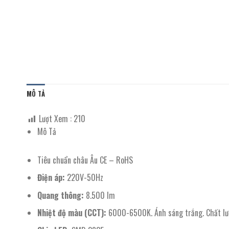
MÔ TẢ
Lượt Xem :
210
Mô Tả
Tiêu chuẩn châu Âu CE – RoHS
Điện áp:
220V-50Hz
Quang thông:
8.500 lm
Nhiệt độ màu (CCT):
6000-6500K. Ánh sáng trắng. Chất lư