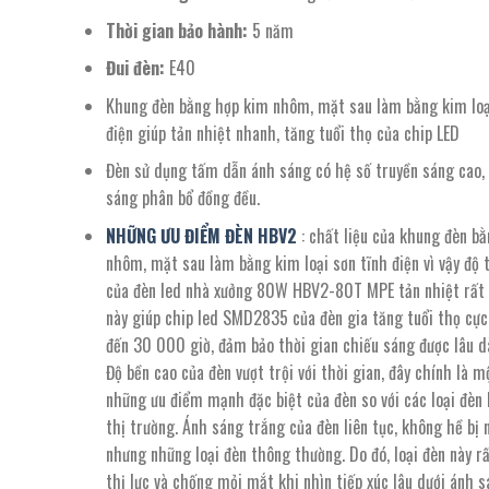
Thời gian bảo hành:
5 năm
Đui đèn:
E40
Khung đèn bằng hợp kim nhôm, mặt sau làm bằng kim loạ
điện giúp tản nhiệt nhanh, tăng tuổi thọ của chip LED
Đèn sử dụng tấm dẫn ánh sáng có hệ số truyền sáng cao,
sáng phân bổ đồng đều.
NHỮNG ƯU ĐIỂM ĐÈN HBV2
: chất liệu của khung đèn b
nhôm, mặt sau làm bằng kim loại sơn tĩnh điện vì vậy độ 
của đèn led nhà xưởng 80W HBV2-80T MPE tản nhiệt rất 
này giúp chip led SMD2835 của đèn gia tăng tuổi thọ cực 
đến 30 000 giờ, đảm bảo thời gian chiếu sáng được lâu dà
Độ bền cao của đèn vượt trội với thời gian, đây chính là m
những ưu điểm mạnh đặc biệt của đèn so với các loại đèn
thị trường. Ánh sáng trắng của đèn liên tục, không hề bị
nhưng những loại đèn thông thường. Do đó, loại đèn này r
thị lực và chống mỏi mắt khi nhìn tiếp xúc lâu dưới ánh 