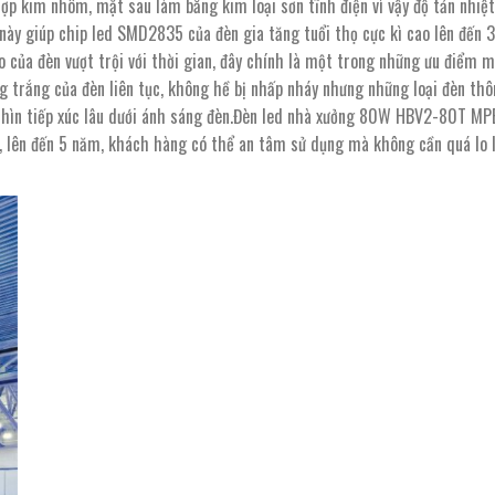
ợp kim nhôm, mặt sau làm bằng kim loại sơn tĩnh điện vì vậy độ tản nhiệt
ày giúp chip led SMD2835 của đèn gia tăng tuổi thọ cực kì cao lên đến 
ao của đèn vượt trội với thời gian, đây chính là một trong những ưu điểm 
áng trắng của đèn liên tục, không hề bị nhấp nháy nhưng những loại đèn th
i nhìn tiếp xúc lâu dưới ánh sáng đèn.Đèn led nhà xưởng 80W HBV2-80T MP
ng, lên đến 5 năm, khách hàng có thể an tâm sử dụng mà không cần quá lo 