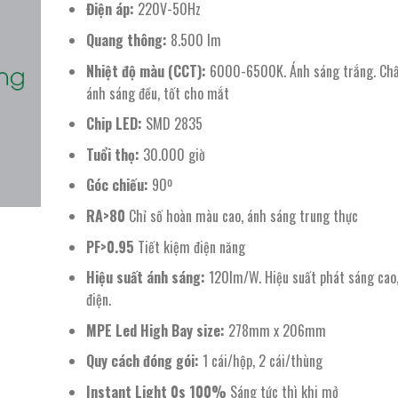
1.137.700 ₫.
là:
Điện áp:
220V-50Hz
511.000 ₫.
Quang thông:
8.500 lm
Nhiệt độ màu (CCT):
6000-6500K. Ánh sáng trắng. Chấ
ánh sáng đều, tốt cho mắt
Chip LED:
SMD 2835
Tuổi thọ:
30.000 giờ
Góc chiếu:
90º
RA>80
Chỉ số hoàn màu cao, ánh sáng trung thực
PF>0.95
Tiết kiệm điện năng
Hiệu suất ánh sáng:
120lm/W. Hiệu suất phát sáng cao,
điện.
MPE Led High Bay size:
278mm x 206mm
Quy cách đóng gói:
1 cái/hộp, 2 cái/thùng
Instant Light 0s 100%
Sáng tức thì khi mở