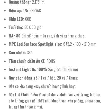
Quang thông:
2.175 lm
Điện áp:
175-265VAC
Chip LED:
COB
Tuổi thọ:
30.000 giờ
RA> 80
Chỉ số hoàn màu cao, ánh sáng trung thực
MPE Led Surface Spotlight size:
Ø73.2 x 130 x 210 mm
Góc chiếu:
36º
Tiêu chuẩn châu Âu
CE ROHS
Instant Light 0s 100%
Sáng tức thì khi mở
Quy cách đóng gói:
1 cái/ hộp, 20 cái/ thùng
Đèn có khả năng xoay chuyển hướng linh hoạt
Đèn Led Chiếu Điểm được sử dụng chiếu sáng và trang trí cho
các không gian nội thất như khách sạn, văn phòng, showroom,
trung tâm thương mại.