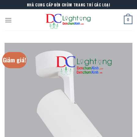
Skip
NHÀ CUNG CẤP ĐÈN CHÙM TRANG TRÍ CÁC LOẠI
to
content
0
Giảm giá!