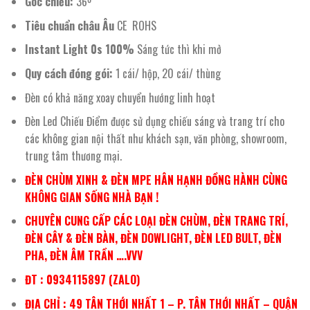
Góc chiếu:
36º
Tiêu chuẩn châu Âu
CE ROHS
Instant Light 0s 100%
Sáng tức thì khi mở
Quy cách đóng gói:
1 cái/ hộp, 20 cái/ thùng
Đèn có khả năng xoay chuyển hướng linh hoạt
Đèn Led Chiếu Điểm được sử dụng chiếu sáng và trang trí cho
các không gian nội thất như khách sạn, văn phòng, showroom,
trung tâm thương mại.
ĐÈN CHÙM XINH & ĐÈN MPE HÂN HẠNH ĐỒNG HÀNH CÙNG
KHÔNG GIAN SỐNG NHÀ BẠN !
CHUYÊN CUNG CẤP CÁC LOẠI ĐÈN CHÙM, ĐÈN TRANG TRÍ,
ĐÈN CÂY & ĐÈN BÀN, ĐÈN DOWLIGHT, ĐÈN LED BULT, ĐÈN
PHA, ĐÈN ÂM TRẦN ….VVV
ĐT : 0934115897 (ZALO)
ĐỊA CHỈ : 49 TÂN THỚI NHẤT 1 – P. TÂN THỚI NHẤT – QUẬN