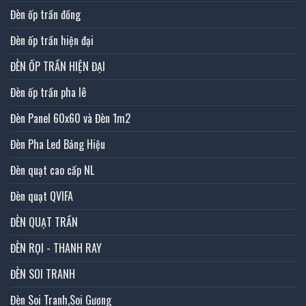
Đèn ốp trần đồng
Đèn ốp trần hiện đại
ĐÈN ỐP TRẦN HIỆN ĐẠI
Đèn ốp trần pha lê
Đèn Panel 60x60 và Đèn 1m2
Đèn Pha Led Bảng Hiệu
Đèn quạt cao cấp NL
Đèn quạt QVIFA
ĐÈN QUẠT TRẦN
ĐÈN RỌI - THANH RAY
ĐÈN SOI TRANH
Đèn Soi Tranh,Soi Gương