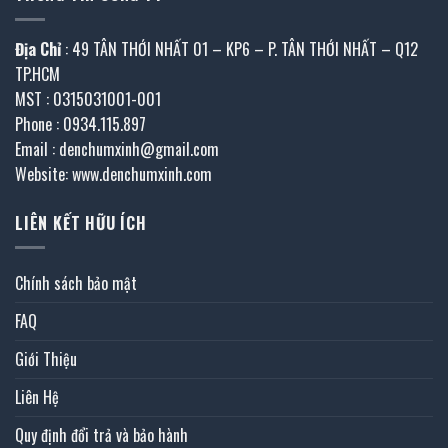
Địa Chỉ
: 49 TÂN THỚI NHẤT 01 – KP6 – P. TÂN THỚI NHẤT – Q12
TP.HCM
MST : 0315031001-001
Phone : 0934.115.897
Email : denchumxinh@gmail.com
Website: www.denchumxinh.com
LIÊN KẾT HỮU ÍCH
Chính sách bảo mật
FAQ
Giới Thiệu
Liên Hệ
Quy định đổi trả và bảo hành