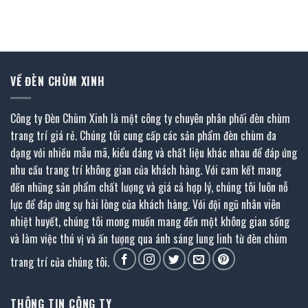
là:
tại
là:
tại
292.400 ₫.
là:
193.300 ₫.
là:
160.600 ₫.
83.600 ₫.
VỀ ĐÈN CHÙM XINH
Công ty Đèn Chùm Xinh là một công ty chuyên phân phối đèn chùm
trang trí giá rẻ. Chúng tôi cung cấp các sản phẩm đèn chùm đa
dạng với nhiều mẫu mã, kiểu dáng và chất liệu khác nhau để đáp ứng
nhu cầu trang trí không gian của khách hàng. Với cam kết mang
đến những sản phẩm chất lượng và giá cả hợp lý, chúng tôi luôn nỗ
lực để đáp ứng sự hài lòng của khách hàng. Với đội ngũ nhân viên
nhiệt huyết, chúng tôi mong muốn mang đến một không gian sống
và làm việc thú vị và ấn tượng qua ánh sáng lung linh từ đèn chùm
trang trí của chúng tôi.
THÔNG TIN CÔNG TY