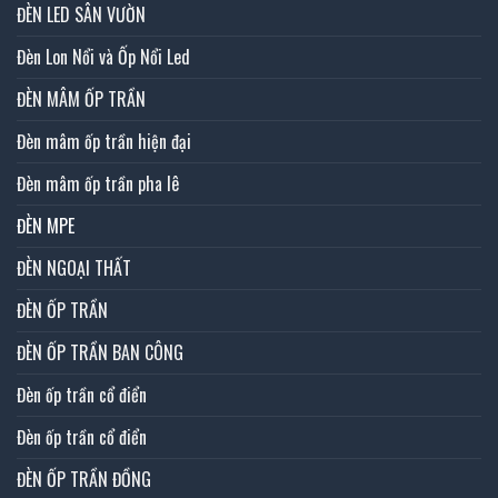
ĐÈN LED SÂN VƯỜN
Đèn Lon Nổi và Ốp Nổi Led
ĐÈN MÂM ỐP TRẦN
Đèn mâm ốp trần hiện đại
Đèn mâm ốp trần pha lê
ĐÈN MPE
ĐÈN NGOẠI THẤT
ĐÈN ỐP TRẦN
ĐÈN ỐP TRẦN BAN CÔNG
Đèn ốp trần cổ điển
Đèn ốp trần cổ điển
ĐÈN ỐP TRẦN ĐỒNG