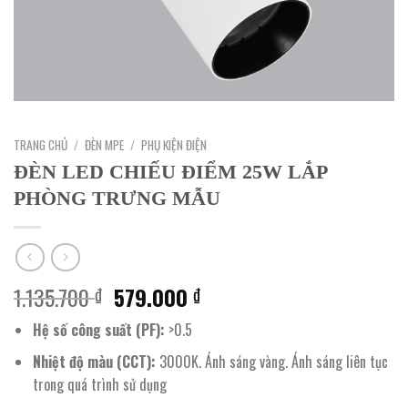
TRANG CHỦ
/
ĐÈN MPE
/
PHỤ KIỆN ĐIỆN
ĐÈN LED CHIẾU ĐIỂM 25W LẮP
PHÒNG TRƯNG MẪU
Giá
Giá
1.135.700
579.000
₫
₫
gốc
hiện
Hệ số công suất (PF):
>0.5
là:
tại
1.135.700 ₫.
là:
Nhiệt độ màu (CCT):
3000K. Ánh sáng vàng. Ánh sáng liên tục
579.000 ₫.
trong quá trình sử dụng