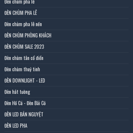
Đèn chùm pha lê
ĐÈN CHÙM PHA LÊ
Đèn chùm pha lê nến
ĐÈN CHÙM PHÒNG KHÁCH
ĐÈN CHÙM SALE 2023
Đèn chùm tân cổ điển
Đèn chùm thuỷ tinh
ĐÈN DOWNLIGHT - LED
Đèn hắt tường
Đèn Hồ Cá - Đèn Bãi Cỏ
ĐÈN LED BÁN NGUYỆT
ĐÈN LED PHA