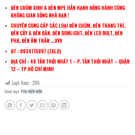
ĐÈN CHÙM XINH & ĐÈN MPE HÂN HẠNH ĐỒNG HÀNH CÙNG
KHÔNG GIAN SỐNG NHÀ BẠN !
CHUYÊN CUNG CẤP CÁC LOẠI ĐÈN CHÙM, ĐÈN TRANG TRÍ,
ĐÈN CÂY & ĐÈN BÀN, ĐÈN DOWLIGHT, ĐÈN LED BULT, ĐÈN
PHA, ĐÈN ÂM TRẦN ….VVV
ĐT : 0934115897 (ZALO)
ĐỊA CHỈ : 49 TÂN THỚI NHẤT 1 – P. TÂN THỚI NHẤT – QUẬN
12 – TP HỒ CHÍ MINH
Lượt Xem :
205
Danh mục:
PHỤ KIỆN ĐIỆN