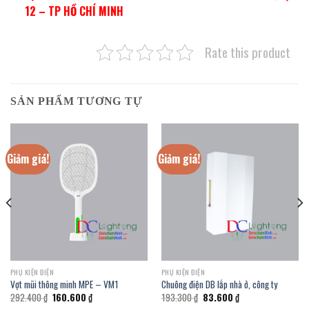
12 – TP HỒ CHÍ MINH
Rate this product
SẢN PHẨM TƯƠNG TỰ
Giảm giá!
Giảm giá!
PHỤ KIỆN ĐIỆN
PHỤ KIỆN ĐIỆN
Vợt mũi thông minh MPE – VM1
Chuông điện DB lắp nhà ở, công ty
Giá
Giá
Giá
Giá
292.400
₫
160.600
₫
193.300
₫
83.600
₫
gốc
hiện
gốc
hiện