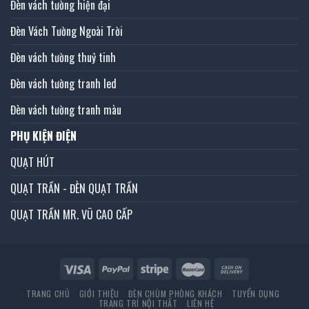
Đèn vách tường hiện đại
Đèn Vách Tường Ngoài Trời
Đèn vách tường thuỷ tinh
Đèn vách tường tranh led
Đèn vách tường tranh màu
PHỤ KIỆN ĐIỆN
QUẠT HÚT
QUẠT TRẦN - ĐÈN QUẠT TRẦN
QUẠT TRẦN MR. VŨ CAO CẤP
TRANG CHỦ
GIỚI THIỆU
ĐÈN CHÙM PHÒNG KHÁCH
TUYỂN DỤNG
TRANG TRÍ NỘI THẤT
LIÊN HỆ