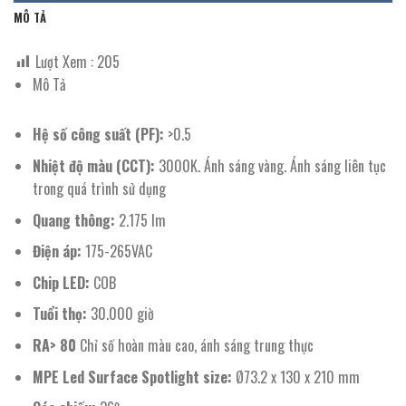
MÔ TẢ
Lượt Xem :
205
Mô Tả
Hệ số công suất (PF):
>0.5
Nhiệt độ màu (CCT):
3000K. Ánh sáng vàng. Ánh sáng liên tục
trong quá trình sử dụng
Quang thông:
2.175 lm
Điện áp:
175-265VAC
Chip LED:
COB
Tuổi thọ:
30.000 giờ
RA> 80
Chỉ số hoàn màu cao, ánh sáng trung thực
MPE Led Surface Spotlight size:
Ø73.2 x 130 x 210 mm