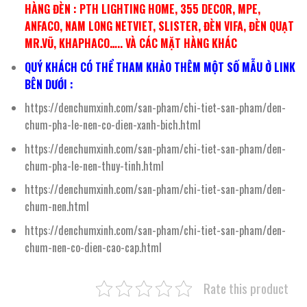
HÀNG ĐÈN : PTH LIGHTING HOME, 355 DECOR, MPE,
ANFACO, NAM LONG NETVIET, SLISTER, ĐÈN VIFA, ĐÈN QUẠT
MR.VŨ, KHAPHACO….. VÀ CÁC MẶT HÀNG KHÁC
QUÝ KHÁCH CÓ THỂ THAM KHẢO THÊM MỘT SỐ MẪU Ở LINK
BÊN DƯỚI :
https://denchumxinh.com/san-pham/chi-tiet-san-pham/den-
chum-pha-le-nen-co-dien-xanh-bich.html
https://denchumxinh.com/san-pham/chi-tiet-san-pham/den-
chum-pha-le-nen-thuy-tinh.html
https://denchumxinh.com/san-pham/chi-tiet-san-pham/den-
chum-nen.html
https://denchumxinh.com/san-pham/chi-tiet-san-pham/den-
chum-nen-co-dien-cao-cap.html
Rate this product