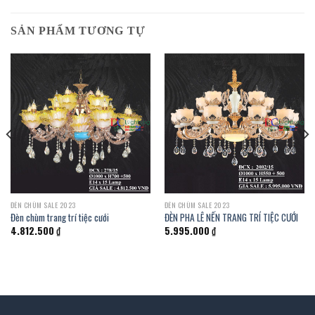
SẢN PHẨM TƯƠNG TỰ
ĐÈN CHÙM SALE 2023
ĐÈN CHÙM SALE 2023
Đèn chùm trang trí tiệc cưới
ĐÈN PHA LÊ NẾN TRANG TRÍ TIỆC CƯỚI
4.812.500
₫
5.995.000
₫