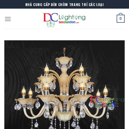
Skip
NHÀ CUNG CẤP ĐÈN CHÙM TRANG TRÍ CÁC LOẠI
to
content
0