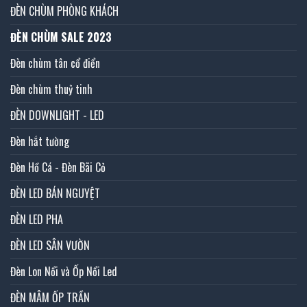
ĐÈN CHÙM PHÒNG KHÁCH
ĐÈN CHÙM SALE 2023
Đèn chùm tân cổ điển
Đèn chùm thuỷ tinh
ĐÈN DOWNLIGHT - LED
Đèn hắt tường
Đèn Hồ Cá - Đèn Bãi Cỏ
ĐÈN LED BÁN NGUYỆT
ĐÈN LED PHA
ĐÈN LED SÂN VƯỜN
Đèn Lon Nổi và Ốp Nổi Led
ĐÈN MÂM ỐP TRẦN