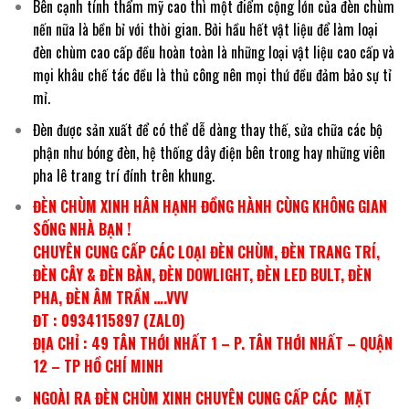
Bên cạnh tính thẩm mỹ cao thì một điểm cộng lớn của đèn chùm
nến nữa là bền bỉ với thời gian. Bởi hầu hết vật liệu để làm loại
đèn chùm cao cấp đều hoàn toàn là những loại vật liệu cao cấp và
mọi khâu chế tác đều là thủ công nên mọi thứ đều đảm bảo sự tỉ
mỉ.
Đèn được sản xuất để có thể dễ dàng thay thế, sửa chữa các bộ
phận như bóng đèn, hệ thống dây điện bên trong hay những viên
pha lê trang trí đính trên khung.
ĐÈN CHÙM XINH HÂN HẠNH ĐỒNG HÀNH CÙNG KHÔNG GIAN
SỐNG NHÀ BẠN !
CHUYÊN CUNG CẤP CÁC LOẠI ĐÈN CHÙM, ĐÈN TRANG TRÍ,
ĐÈN CÂY & ĐÈN BÀN, ĐÈN DOWLIGHT, ĐÈN LED BULT, ĐÈN
PHA, ĐÈN ÂM TRẦN ….VVV
ĐT : 0934115897 (ZALO)
ĐỊA CHỈ : 49 TÂN THỚI NHẤT 1 – P. TÂN THỚI NHẤT – QUẬN
12 – TP HỒ CHÍ MINH
NGOÀI RA ĐÈN CHÙM XINH CHUYÊN CUNG CẤP CÁC MẶT