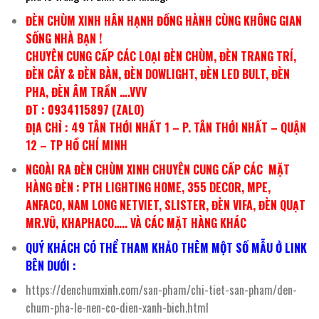
ĐÈN CHÙM XINH HÂN HẠNH ĐỒNG HÀNH CÙNG KHÔNG GIAN
SỐNG NHÀ BẠN !
CHUYÊN CUNG CẤP CÁC LOẠI ĐÈN CHÙM, ĐÈN TRANG TRÍ,
ĐÈN CÂY & ĐÈN BÀN, ĐÈN DOWLIGHT, ĐÈN LED BULT, ĐÈN
PHA, ĐÈN ÂM TRẦN ….VVV
ĐT : 0934115897 (ZALO)
ĐỊA CHỈ : 49 TÂN THỚI NHẤT 1 – P. TÂN THỚI NHẤT – QUẬN
12 – TP HỒ CHÍ MINH
NGOÀI RA ĐÈN CHÙM XINH CHUYÊN CUNG CẤP CÁC MẶT
HÀNG ĐÈN : PTH LIGHTING HOME, 355 DECOR, MPE,
ANFACO, NAM LONG NETVIET, SLISTER, ĐÈN VIFA, ĐÈN QUẠT
MR.VŨ, KHAPHACO….. VÀ CÁC MẶT HÀNG KHÁC
QUÝ KHÁCH CÓ THỂ THAM KHẢO THÊM MỘT SỐ MẪU Ở LINK
BÊN DƯỚI :
https://denchumxinh.com/san-pham/chi-tiet-san-pham/den-
chum-pha-le-nen-co-dien-xanh-bich.html