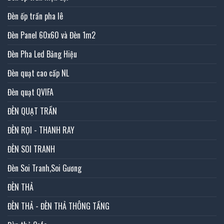
Đèn ốp trần pha lê
Đèn Panel 60x60 và Đèn 1m2
Đèn Pha Led Bảng Hiệu
Đèn quạt cao cấp NL
Đèn quạt QVIFA
ĐÈN QUẠT TRẦN
ĐÈN RỌI - THANH RAY
ĐÈN SOI TRANH
Đèn Soi Tranh,Soi Gương
ĐÈN THẢ
ĐÈN THẢ - ĐÈN THẢ THÔNG TẦNG