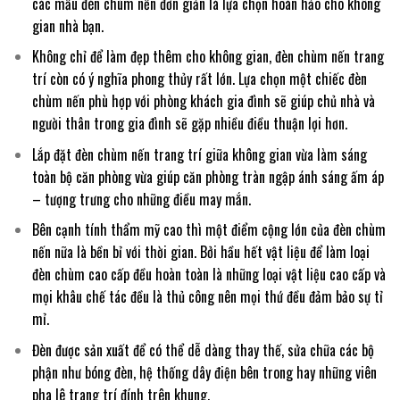
các mẫu đèn chùm nến đơn giản là lựa chọn hoàn hảo cho không
gian nhà bạn.
Không chỉ để làm đẹp thêm cho không gian, đèn chùm nến trang
trí còn có ý nghĩa phong thủy rất lớn. Lựa chọn một chiếc đèn
chùm nến phù hợp với phòng khách gia đình sẽ giúp chủ nhà và
người thân trong gia đình sẽ gặp nhiều điều thuận lợi hơn.
Lắp đặt đèn chùm nến trang trí giữa không gian vừa làm sáng
toàn bộ căn phòng vừa giúp căn phòng tràn ngập ánh sáng ấm áp
– tượng trưng cho những điều may mắn.
Bên cạnh tính thẩm mỹ cao thì một điểm cộng lớn của đèn chùm
nến nữa là bền bỉ với thời gian. Bởi hầu hết vật liệu để làm loại
đèn chùm cao cấp đều hoàn toàn là những loại vật liệu cao cấp và
mọi khâu chế tác đều là thủ công nên mọi thứ đều đảm bảo sự tỉ
mỉ.
Đèn được sản xuất để có thể dễ dàng thay thế, sửa chữa các bộ
phận như bóng đèn, hệ thống dây điện bên trong hay những viên
pha lê trang trí đính trên khung.