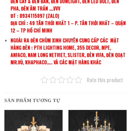
ĐÈN CÂY & ĐÈN BÀN, ĐÈN DOWLIGHT, ĐÈN LED BULT, ĐÈN
PHA, ĐÈN ÂM TRẦN ….VVV
ĐT : 0934115897 (ZALO)
ĐỊA CHỈ : 49 TÂN THỚI NHẤT 1 – P. TÂN THỚI NHẤT – QUẬN
12 – TP HỒ CHÍ MINH
NGOÀI RA ĐÈN CHÙM XINH CHUYÊN CUNG CẤP CÁC MẶT
HÀNG ĐÈN : PTH LIGHTING HOME, 355 DECOR, MPE,
ANFACO, NAM LONG NETVIET, SLISTER, ĐÈN VIFA, ĐÈN QUẠT
MR.VŨ, KHAPHACO….. VÀ CÁC MẶT HÀNG KHÁC
Rate this product
SẢN PHẨM TƯƠNG TỰ