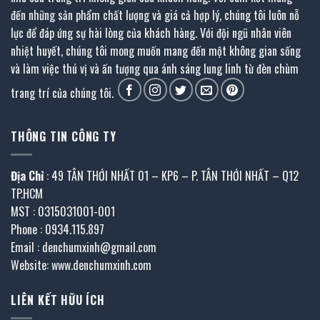
đến những sản phẩm chất lượng và giá cả hợp lý, chúng tôi luôn nỗ
lực để đáp ứng sự hài lòng của khách hàng. Với đội ngũ nhân viên
nhiệt huyết, chúng tôi mong muốn mang đến một không gian sống
và làm việc thú vị và ấn tượng qua ánh sáng lung linh từ đèn chùm
trang trí của chúng tôi.
THÔNG TIN CÔNG TY
Địa Chỉ
: 49 TÂN THỚI NHẤT 01 – KP6 – P. TÂN THỚI NHẤT – Q12
TP.HCM
MST : 0315031001-001
Phone : 0934.115.897
Email : denchumxinh@gmail.com
Website: www.denchumxinh.com
LIÊN KẾT HỮU ÍCH