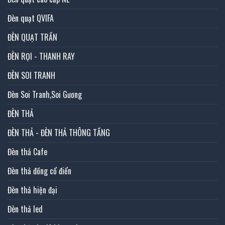
Đèn quạt QVIFA
ĐÈN QUẠT TRẦN
ĐÈN RỌI - THANH RAY
ĐÈN SOI TRANH
Đèn Soi Tranh,Soi Gương
ĐÈN THẢ
ĐÈN THẢ - ĐÈN THẢ THÔNG TẦNG
Đèn thả Cafe
Đèn thả đồng cổ điển
Đèn thả hiện đại
Đèn thả led