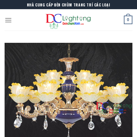
Skip
NHÀ CUNG CẤP ĐÈN CHÙM TRANG TRÍ CÁC LOẠI
to
content
0