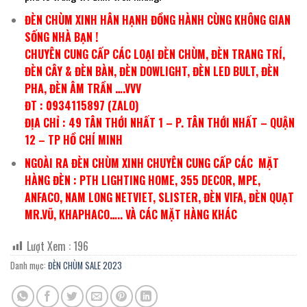
ĐÈN CHÙM XINH HÂN HẠNH ĐỒNG HÀNH CÙNG KHÔNG GIAN
SỐNG NHÀ BẠN !
CHUYÊN CUNG CẤP CÁC LOẠI ĐÈN CHÙM, ĐÈN TRANG TRÍ,
ĐÈN CÂY & ĐÈN BÀN, ĐÈN DOWLIGHT, ĐÈN LED BULT, ĐÈN
PHA, ĐÈN ÂM TRẦN ….VVV
ĐT : 0934115897 (ZALO)
ĐỊA CHỈ : 49 TÂN THỚI NHẤT 1 – P. TÂN THỚI NHẤT – QUẬN
12 – TP HỒ CHÍ MINH
NGOÀI RA ĐÈN CHÙM XINH CHUYÊN CUNG CẤP CÁC MẶT
HÀNG ĐÈN : PTH LIGHTING HOME, 355 DECOR, MPE,
ANFACO, NAM LONG NETVIET, SLISTER, ĐÈN VIFA, ĐÈN QUẠT
MR.VŨ, KHAPHACO….. VÀ CÁC MẶT HÀNG KHÁC
Lượt Xem :
196
Danh mục:
ĐÈN CHÙM SALE 2023