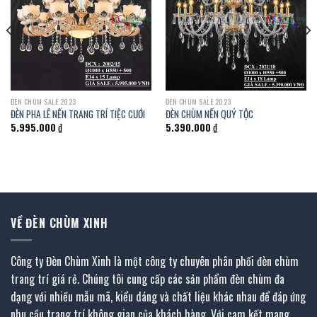
ĐÈN CHÙM SALE 2023
ĐÈN CHÙM SALE 2023
ĐÈN PHA LÊ NẾN TRANG TRÍ TIỆC CƯỚI
ĐÈN CHÙM NẾN QUÝ TỘC
5.995.000
₫
5.390.000
₫
VỀ ĐÈN CHÙM XINH
Công ty Đèn Chùm Xinh là một công ty chuyên phân phối đèn chùm
trang trí giá rẻ. Chúng tôi cung cấp các sản phẩm đèn chùm đa
dạng với nhiều mẫu mã, kiểu dáng và chất liệu khác nhau để đáp ứng
nhu cầu trang trí không gian của khách hàng. Với cam kết mang