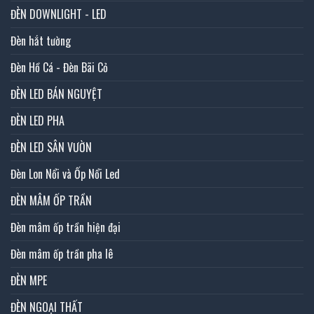
ĐÈN DOWNLIGHT - LED
Đèn hắt tường
Đèn Hồ Cá - Đèn Bãi Cỏ
ĐÈN LED BÁN NGUYỆT
ĐÈN LED PHA
ĐÈN LED SÂN VƯỜN
Đèn Lon Nổi và Ốp Nổi Led
ĐÈN MÂM ỐP TRẦN
Đèn mâm ốp trần hiện đại
Đèn mâm ốp trần pha lê
ĐÈN MPE
ĐÈN NGOẠI THẤT