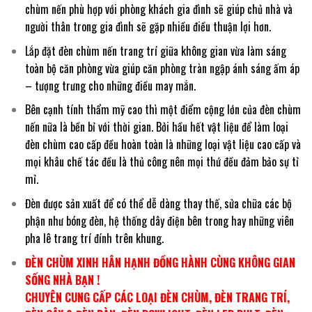
chùm nến phù hợp với phòng khách gia đình sẽ giúp chủ nhà và
người thân trong gia đình sẽ gặp nhiều điều thuận lợi hơn.
Lắp đặt đèn chùm nến trang trí giữa không gian vừa làm sáng
toàn bộ căn phòng vừa giúp căn phòng tràn ngập ánh sáng ấm áp
– tượng trưng cho những điều may mắn.
Bên cạnh tính thẩm mỹ cao thì một điểm cộng lớn của đèn chùm
nến nữa là bền bỉ với thời gian. Bởi hầu hết vật liệu để làm loại
đèn chùm cao cấp đều hoàn toàn là những loại vật liệu cao cấp và
mọi khâu chế tác đều là thủ công nên mọi thứ đều đảm bảo sự tỉ
mỉ.
Đèn được sản xuất để có thể dễ dàng thay thế, sửa chữa các bộ
phận như bóng đèn, hệ thống dây điện bên trong hay những viên
pha lê trang trí đính trên khung.
ĐÈN CHÙM XINH HÂN HẠNH ĐỒNG HÀNH CÙNG KHÔNG GIAN
SỐNG NHÀ BẠN !
CHUYÊN CUNG CẤP CÁC LOẠI ĐÈN CHÙM, ĐÈN TRANG TRÍ,