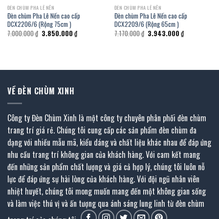
ĐÈN CHÙM PHA LÊ NẾN
ĐÈN CHÙM PHA LÊ NẾN
Đèn chùm Pha Lê Nến cao cấp
Đèn chùm Pha Lê Nến cao cấp
DCX2206/6 (Rộng 75cm )
DCX2209/6 (Rộng 65cm )
Giá
Giá
Giá
Giá
7.000.000
₫
3.850.000
₫
7.170.000
₫
3.943.000
₫
gốc
hiện
gốc
hiện
là:
tại
là:
tại
7.000.000 ₫.
là:
7.170.000 ₫.
là:
.
3.850.000 ₫.
3.943.000 ₫.
VỀ ĐÈN CHÙM XINH
Công ty Đèn Chùm Xinh là một công ty chuyên phân phối đèn chùm
trang trí giá rẻ. Chúng tôi cung cấp các sản phẩm đèn chùm đa
dạng với nhiều mẫu mã, kiểu dáng và chất liệu khác nhau để đáp ứng
nhu cầu trang trí không gian của khách hàng. Với cam kết mang
đến những sản phẩm chất lượng và giá cả hợp lý, chúng tôi luôn nỗ
lực để đáp ứng sự hài lòng của khách hàng. Với đội ngũ nhân viên
nhiệt huyết, chúng tôi mong muốn mang đến một không gian sống
và làm việc thú vị và ấn tượng qua ánh sáng lung linh từ đèn chùm