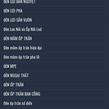
ĐÈN LED BÁN NGUYỆT
ĐÈN LED PHA
ĐÈN LED SÂN VƯỜN
Đèn Lon Nổi và Ốp Nổi Led
ĐÈN MÂM ỐP TRẦN
Đèn mâm ốp trần hiện đại
Đèn mâm ốp trần pha lê
ĐÈN MPE
ĐÈN NGOẠI THẤT
ĐÈN ỐP TRẦN
ĐÈN ỐP TRẦN BAN CÔNG
Đèn ốp trần cổ điển