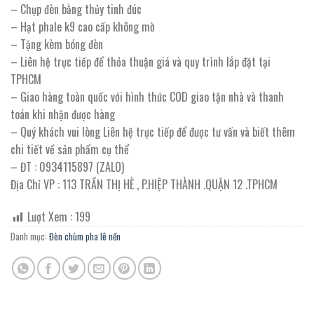
– Chụp đèn bằng thủy tinh đúc
– Hạt phale k9 cao cấp không mờ
– Tặng kèm bóng đèn
– Liên hệ trực tiếp để thỏa thuận giá và quy trình lắp đặt tại
TPHCM
– Giao hàng toàn quốc với hình thức COD giao tận nhà và thanh
toán khi nhận được hàng
– Quý khách vui lòng Liên hệ trực tiếp để được tư vấn và biết thêm
chi tiết về sản phẩm cụ thể
– ĐT : 0934115897 (ZALO)
Địa Chỉ VP : 113 TRẦN THỊ HÈ , P.HIỆP THÀNH .QUẬN 12 .TPHCM
Lượt Xem :
199
Danh mục:
Đèn chùm pha lê nến