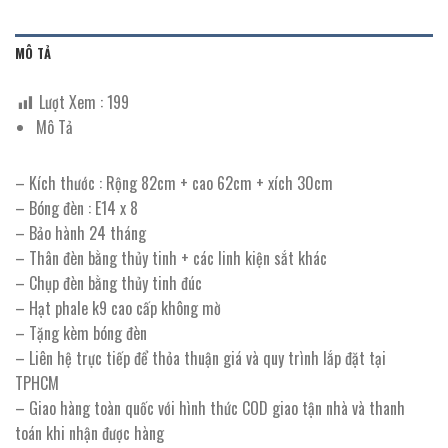
MÔ TẢ
Lượt Xem :
199
Mô Tả
– Kích thước : Rộng 82cm + cao 62cm + xích 30cm
– Bóng đèn : E14 x 8
– Bảo hành 24 tháng
– Thân đèn bằng thủy tinh + các linh kiện sắt khác
– Chụp đèn bằng thủy tinh đúc
– Hạt phale k9 cao cấp không mờ
– Tặng kèm bóng đèn
– Liên hệ trực tiếp để thỏa thuận giá và quy trình lắp đặt tại
TPHCM
– Giao hàng toàn quốc với hình thức COD giao tận nhà và thanh
toán khi nhận được hàng