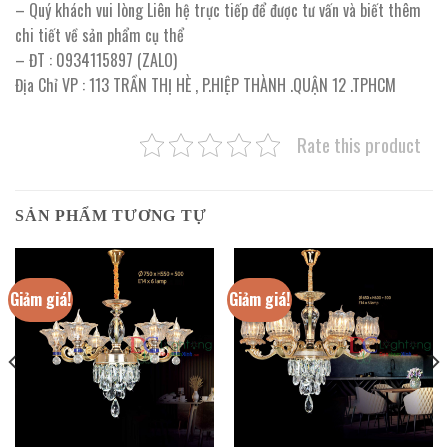
– Quý khách vui lòng Liên hệ trực tiếp để được tư vấn và biết thêm
chi tiết về sản phẩm cụ thể
– ĐT : 0934115897 (ZALO)
Địa Chỉ VP : 113 TRẦN THỊ HÈ , P.HIỆP THÀNH .QUẬN 12 .TPHCM
Rate this product
SẢN PHẨM TƯƠNG TỰ
Giảm giá!
Giảm giá!