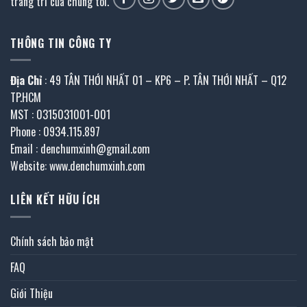
trang trí của chúng tôi.
THÔNG TIN CÔNG TY
Địa Chỉ
: 49 TÂN THỚI NHẤT 01 – KP6 – P. TÂN THỚI NHẤT – Q12
TP.HCM
MST : 0315031001-001
Phone : 0934.115.897
Email : denchumxinh@gmail.com
Website: www.denchumxinh.com
LIÊN KẾT HỮU ÍCH
Chính sách bảo mật
FAQ
Giới Thiệu