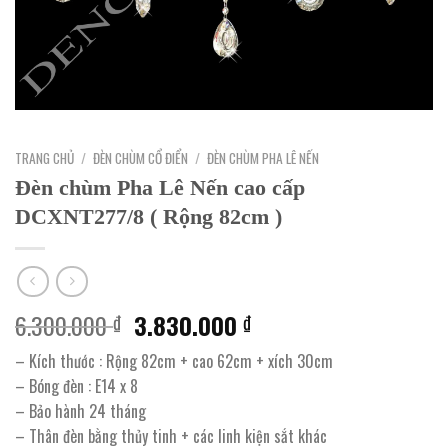
TRANG CHỦ
/
ĐÈN CHÙM CỔ ĐIỂN
/
ĐÈN CHÙM PHA LÊ NẾN
Đèn chùm Pha Lê Nến cao cấp
DCXNT277/8 ( Rộng 82cm )
Giá
Giá
6.300.000
3.830.000
₫
₫
gốc
hiện
– Kích thước : Rộng 82cm + cao 62cm + xích 30cm
là:
tại
– Bóng đèn : E14 x 8
6.300.000 ₫.
là:
– Bảo hành 24 tháng
3.830.000 ₫.
– Thân đèn bằng thủy tinh + các linh kiện sắt khác