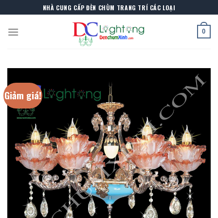
Skip
NHÀ CUNG CẤP ĐÈN CHÙM TRANG TRÍ CÁC LOẠI
to
content
0
Giảm giá!