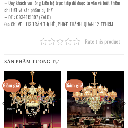
– Quý khách vui lòng Liên hệ trực tiếp để được tư vấn và biết thêm
chi tiết về sản phẩm cụ thể
– ĐT : 0934115897 (ZALO)
Địa Chỉ VP : 113 TRẦN THỊ HÈ , P.HIỆP THÀNH .QUẬN 12 .TPHCM
Rate this product
SẢN PHẨM TƯƠNG TỰ
Giảm giá!
Giảm giá!