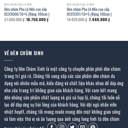
ĐÈN CHÙM PHA LÊ NẾN
ĐÈN CHÙM PHA LÊ NẾN
Đèn chùm Pha Lê Nến cao cấp
Đèn chùm Pha Lê Nến cao cấp
DCX9006/10+5 (Rộng 100cm )
DCX9301/10+5 (Rộng 100cm )
Giá
Giá
Giá
Giá
21.500.000
₫
10.750.000
₫
14.920.000
₫
7.460.000
₫
gốc
hiện
gốc
hiện
là:
tại
là:
tại
21.500.000 ₫.
là:
14.920.000 ₫.
là:
 ₫.
10.750.000 ₫.
7.460.000 ₫
VỀ ĐÈN CHÙM XINH
Công ty Đèn Chùm Xinh là một công ty chuyên phân phối đèn chùm
trang trí giá rẻ. Chúng tôi cung cấp các sản phẩm đèn chùm đa
dạng với nhiều mẫu mã, kiểu dáng và chất liệu khác nhau để đáp ứng
nhu cầu trang trí không gian của khách hàng. Với cam kết mang
đến những sản phẩm chất lượng và giá cả hợp lý, chúng tôi luôn nỗ
lực để đáp ứng sự hài lòng của khách hàng. Với đội ngũ nhân viên
nhiệt huyết, chúng tôi mong muốn mang đến một không gian sống
và làm việc thú vị và ấn tượng qua ánh sáng lung linh từ đèn chùm