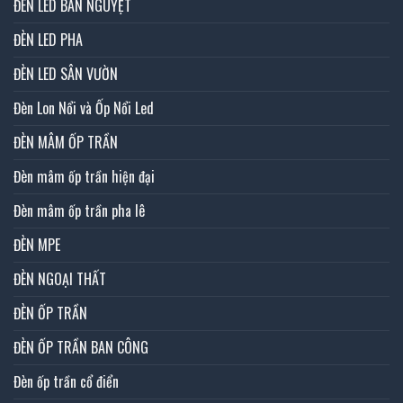
ĐÈN LED BÁN NGUYỆT
ĐÈN LED PHA
ĐÈN LED SÂN VƯỜN
Đèn Lon Nổi và Ốp Nổi Led
ĐÈN MÂM ỐP TRẦN
Đèn mâm ốp trần hiện đại
Đèn mâm ốp trần pha lê
ĐÈN MPE
ĐÈN NGOẠI THẤT
ĐÈN ỐP TRẦN
ĐÈN ỐP TRẦN BAN CÔNG
Đèn ốp trần cổ điển