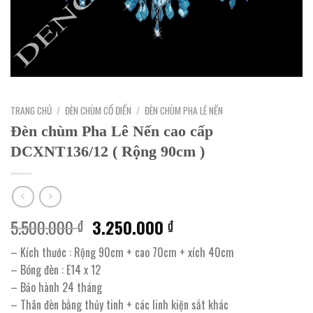
TRANG CHỦ
/
ĐÈN CHÙM CỔ ĐIỂN
/
ĐÈN CHÙM PHA LÊ NẾN
Đèn chùm Pha Lê Nến cao cấp
DCXNT136/12 ( Rộng 90cm )
Giá
Giá
5.500.000
3.250.000
₫
₫
gốc
hiện
– Kích thước : Rộng 90cm + cao 70cm + xích 40cm
là:
tại
– Bóng đèn : E14 x 12
5.500.000 ₫.
là:
– Bảo hành 24 tháng
3.250.000 ₫.
– Thân đèn bằng thủy tinh + các linh kiện sắt khác