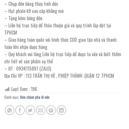
– Chụp đèn bằng thủy tinh đúc
– Hạt phale k9 cao cấp không mờ
– Tặng kèm bóng đèn
– Liên hệ trực tiếp để thỏa thuận giá và quy trình lắp đặt tại
TPHCM
– Giao hàng toàn quốc với hình thức COD giao tận nhà và thanh
toán khi nhận được hàng
– Quý khách vui lòng Liên hệ trực tiếp để được tư vấn và biết thêm
chi tiết về sản phẩm cụ thể
– ĐT : 0934115897 (ZALO)
Địa Chỉ VP : 113 TRẦN THỊ HÈ , P.HIỆP THÀNH .QUẬN 12 .TPHCM
Lượt Xem :
196
Danh mục:
Đèn chùm pha lê nến