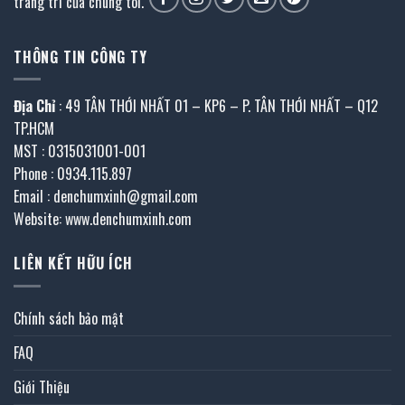
trang trí của chúng tôi.
THÔNG TIN CÔNG TY
Địa Chỉ
: 49 TÂN THỚI NHẤT 01 – KP6 – P. TÂN THỚI NHẤT – Q12
TP.HCM
MST : 0315031001-001
Phone : 0934.115.897
Email : denchumxinh@gmail.com
Website: www.denchumxinh.com
LIÊN KẾT HỮU ÍCH
Chính sách bảo mật
FAQ
Giới Thiệu