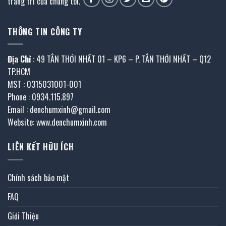
trang trí của chúng tôi.
THÔNG TIN CÔNG TY
Địa Chỉ
: 49 TÂN THỚI NHẤT 01 – KP6 – P. TÂN THỚI NHẤT – Q12
TP.HCM
MST : 0315031001-001
Phone : 0934.115.897
Email : denchumxinh@gmail.com
Website: www.denchumxinh.com
LIÊN KẾT HỮU ÍCH
Chính sách bảo mật
FAQ
Giới Thiệu