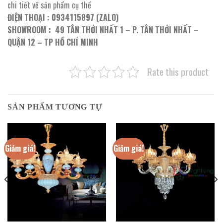
chi tiết về sản phẩm cụ thể
ĐIỆN THOẠI : 0934115897 (ZALO)
SHOWROOM : 49 TÂN THỚI NHẤT 1 – P. TÂN THỚI NHẤT –
QUẬN 12 – TP HỒ CHÍ MINH
Rate this product
SẢN PHẨM TƯƠNG TỰ
Giảm giá!
Giảm giá!