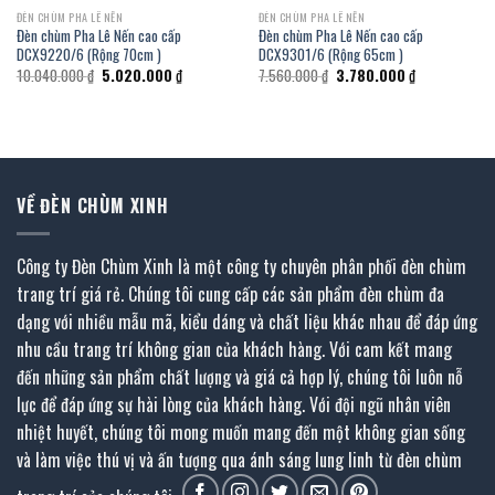
ĐÈN CHÙM PHA LÊ NẾN
ĐÈN CHÙM PHA LÊ NẾN
Đèn chùm Pha Lê Nến cao cấp
Đèn chùm Pha Lê Nến cao cấp
DCX9220/6 (Rộng 70cm )
DCX9301/6 (Rộng 65cm )
Giá
Giá
Giá
Giá
10.040.000
₫
5.020.000
₫
7.560.000
₫
3.780.000
₫
gốc
hiện
gốc
hiện
là:
tại
là:
tại
10.040.000 ₫.
là:
7.560.000 ₫.
là:
₫.
5.020.000 ₫.
3.780.000 ₫.
VỀ ĐÈN CHÙM XINH
Công ty Đèn Chùm Xinh là một công ty chuyên phân phối đèn chùm
trang trí giá rẻ. Chúng tôi cung cấp các sản phẩm đèn chùm đa
dạng với nhiều mẫu mã, kiểu dáng và chất liệu khác nhau để đáp ứng
nhu cầu trang trí không gian của khách hàng. Với cam kết mang
đến những sản phẩm chất lượng và giá cả hợp lý, chúng tôi luôn nỗ
lực để đáp ứng sự hài lòng của khách hàng. Với đội ngũ nhân viên
nhiệt huyết, chúng tôi mong muốn mang đến một không gian sống
và làm việc thú vị và ấn tượng qua ánh sáng lung linh từ đèn chùm