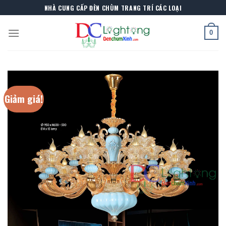
Skip
NHÀ CUNG CẤP ĐÈN CHÙM TRANG TRÍ CÁC LOẠI
to
content
0
Giảm giá!