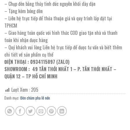
– Chụp đèn bằng thủy tinh đúc nguyên khối dày dặn
– Tặng kèm bóng đèn
– Liên hệ trực tiếp để thỏa thuận giá và quy trình lắp đặt tại
TPHCM
– Giao hàng toàn quốc với hình thức COD giao tận nhà và thanh
toán khi nhận được hàng
– Quý khách vui lòng Liên hệ trực tiếp để được tư vấn và biết thêm
chi tiết về sản phẩm cụ thể
ĐIỆN THOẠI : 0934115897 (ZALO)
SHOWROOM : 49 TÂN THỚI NHẤT 1 – P. TÂN THỚI NHẤT –
QUẬN 12 – TP HỒ CHÍ MINH
Lượt Xem :
205
Danh mục:
Đèn chùm pha lê nến