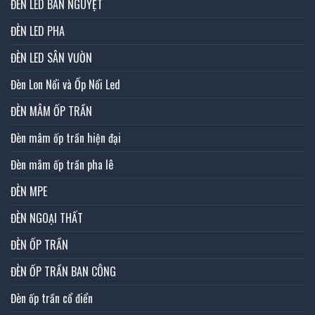
ĐÈN LED BÁN NGUYỆT
ĐÈN LED PHA
ĐÈN LED SÂN VƯỜN
Đèn Lon Nổi và Ốp Nổi Led
ĐÈN MÂM ỐP TRẦN
Đèn mâm ốp trần hiện đại
Đèn mâm ốp trần pha lê
ĐÈN MPE
ĐÈN NGOẠI THẤT
ĐÈN ỐP TRẦN
ĐÈN ỐP TRẦN BAN CÔNG
Đèn ốp trần cổ điển