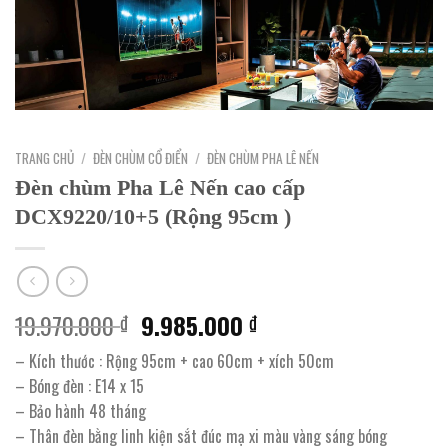
TRANG CHỦ
/
ĐÈN CHÙM CỔ ĐIỂN
/
ĐÈN CHÙM PHA LÊ NẾN
Đèn chùm Pha Lê Nến cao cấp
DCX9220/10+5 (Rộng 95cm )
Giá
Giá
19.970.000
9.985.000
₫
₫
gốc
hiện
– Kích thước : Rộng 95cm + cao 60cm + xích 50cm
là:
tại
– Bóng đèn : E14 x 15
19.970.000 ₫.
là:
– Bảo hành 48 tháng
9.985.000 ₫.
– Thân đèn bằng linh kiện sắt đúc mạ xi màu vàng sáng bóng