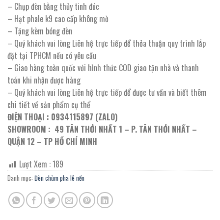
– Chụp đèn bằng thủy tinh đúc
– Hạt phale k9 cao cấp không mờ
– Tặng kèm bóng đèn
– Quý khách vui lòng Liên hệ trực tiếp để thỏa thuận quy trình lắp
đặt tại TPHCM nếu có yêu cầu
– Giao hàng toàn quốc với hình thức COD giao tận nhà và thanh
toán khi nhận được hàng
– Quý khách vui lòng Liên hệ trực tiếp để được tư vấn và biết thêm
chi tiết về sản phẩm cụ thể
ĐIỆN THOẠI : 0934115897 (ZALO)
SHOWROOM : 49 TÂN THỚI NHẤT 1 – P. TÂN THỚI NHẤT –
QUẬN 12 – TP HỒ CHÍ MINH
Lượt Xem :
189
Danh mục:
Đèn chùm pha lê nến