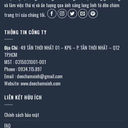
và làm việc thú vị và ấn tượng qua ánh sáng lung linh từ đèn chùm
trang trí của chúng tôi.
THÔNG TIN CÔNG TY
Địa Chỉ
: 49 TÂN THỚI NHẤT 01 – KP6 – P. TÂN THỚI NHẤT – Q12
TP.HCM
MST : 0315031001-001
Phone : 0934.115.897
Email : denchumxinh@gmail.com
Website: www.denchumxinh.com
LIÊN KẾT HỮU ÍCH
Chính sách bảo mật
FAQ