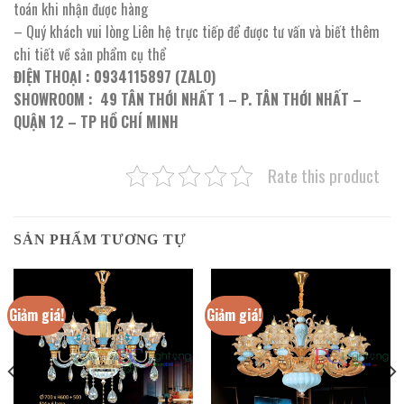
toán khi nhận được hàng
– Quý khách vui lòng Liên hệ trực tiếp để được tư vấn và biết thêm
chi tiết về sản phẩm cụ thể
ĐIỆN THOẠI : 0934115897 (ZALO)
SHOWROOM : 49 TÂN THỚI NHẤT 1 – P. TÂN THỚI NHẤT –
QUẬN 12 – TP HỒ CHÍ MINH
Rate this product
SẢN PHẨM TƯƠNG TỰ
Giảm giá!
Giảm giá!