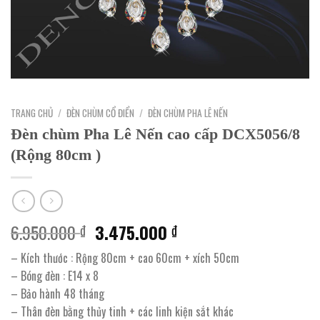
TRANG CHỦ
/
ĐÈN CHÙM CỔ ĐIỂN
/
ĐÈN CHÙM PHA LÊ NẾN
Đèn chùm Pha Lê Nến cao cấp DCX5056/8
(Rộng 80cm )
Giá
Giá
6.950.000
3.475.000
₫
₫
gốc
hiện
– Kích thước : Rộng 80cm + cao 60cm + xích 50cm
là:
tại
– Bóng đèn : E14 x 8
6.950.000 ₫.
là:
– Bảo hành 48 tháng
3.475.000 ₫.
– Thân đèn bằng thủy tinh + các linh kiện sắt khác