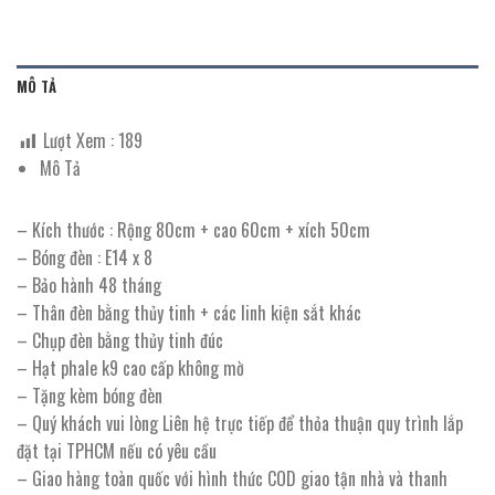
MÔ TẢ
Lượt Xem :
189
Mô Tả
– Kích thước : Rộng 80cm + cao 60cm + xích 50cm
– Bóng đèn : E14 x 8
– Bảo hành 48 tháng
– Thân đèn bằng thủy tinh + các linh kiện sắt khác
– Chụp đèn bằng thủy tinh đúc
– Hạt phale k9 cao cấp không mờ
– Tặng kèm bóng đèn
– Quý khách vui lòng Liên hệ trực tiếp để thỏa thuận quy trình lắp
đặt tại TPHCM nếu có yêu cầu
– Giao hàng toàn quốc với hình thức COD giao tận nhà và thanh