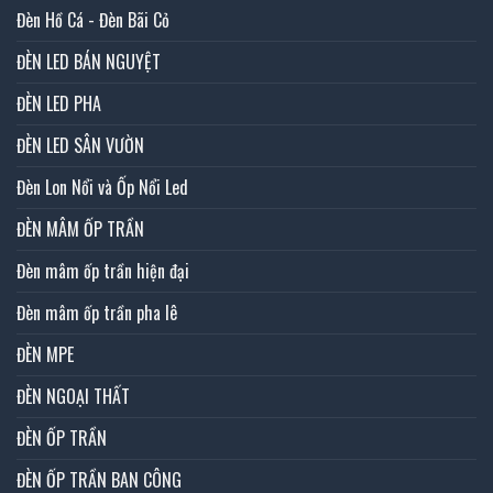
Đèn Hồ Cá - Đèn Bãi Cỏ
ĐÈN LED BÁN NGUYỆT
ĐÈN LED PHA
ĐÈN LED SÂN VƯỜN
Đèn Lon Nổi và Ốp Nổi Led
ĐÈN MÂM ỐP TRẦN
Đèn mâm ốp trần hiện đại
Đèn mâm ốp trần pha lê
ĐÈN MPE
ĐÈN NGOẠI THẤT
ĐÈN ỐP TRẦN
ĐÈN ỐP TRẦN BAN CÔNG