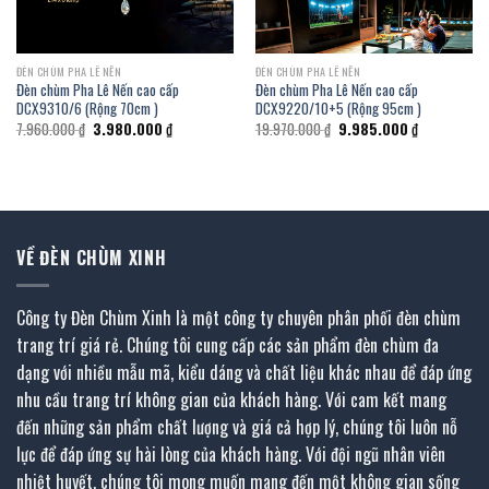
ĐÈN CHÙM PHA LÊ NẾN
ĐÈN CHÙM PHA LÊ NẾN
Đèn chùm Pha Lê Nến cao cấp
Đèn chùm Pha Lê Nến cao cấp
DCX9310/6 (Rộng 70cm )
DCX9220/10+5 (Rộng 95cm )
Giá
Giá
Giá
Giá
7.960.000
₫
3.980.000
₫
19.970.000
₫
9.985.000
₫
gốc
hiện
gốc
hiện
là:
tại
là:
tại
7.960.000 ₫.
là:
19.970.000 ₫.
là:
.
3.980.000 ₫.
9.985.000 ₫
VỀ ĐÈN CHÙM XINH
Công ty Đèn Chùm Xinh là một công ty chuyên phân phối đèn chùm
trang trí giá rẻ. Chúng tôi cung cấp các sản phẩm đèn chùm đa
dạng với nhiều mẫu mã, kiểu dáng và chất liệu khác nhau để đáp ứng
nhu cầu trang trí không gian của khách hàng. Với cam kết mang
đến những sản phẩm chất lượng và giá cả hợp lý, chúng tôi luôn nỗ
lực để đáp ứng sự hài lòng của khách hàng. Với đội ngũ nhân viên
nhiệt huyết, chúng tôi mong muốn mang đến một không gian sống