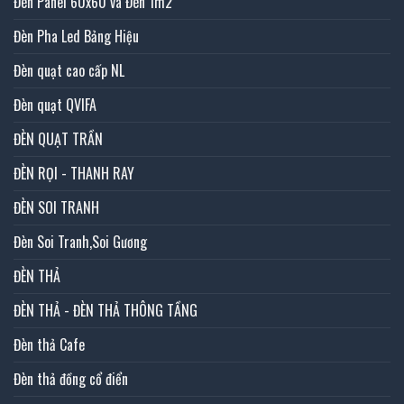
Đèn Panel 60x60 và Đèn 1m2
Đèn Pha Led Bảng Hiệu
Đèn quạt cao cấp NL
Đèn quạt QVIFA
ĐÈN QUẠT TRẦN
ĐÈN RỌI - THANH RAY
ĐÈN SOI TRANH
Đèn Soi Tranh,Soi Gương
ĐÈN THẢ
ĐÈN THẢ - ĐÈN THẢ THÔNG TẦNG
Đèn thả Cafe
Đèn thả đồng cổ điển