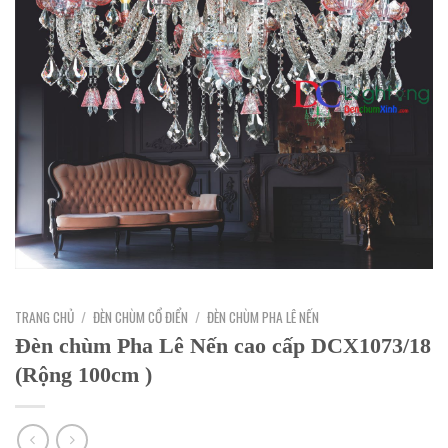
TRANG CHỦ
/
ĐÈN CHÙM CỔ ĐIỂN
/
ĐÈN CHÙM PHA LÊ NẾN
Đèn chùm Pha Lê Nến cao cấp DCX1073/18
(Rộng 100cm )