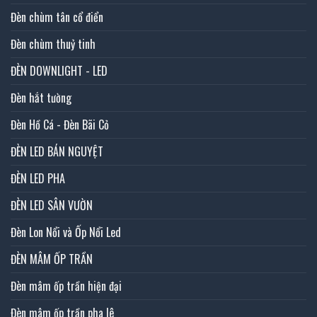
Đèn chùm tân cổ điển
Đèn chùm thuỷ tinh
ĐÈN DOWNLIGHT - LED
Đèn hắt tường
Đèn Hồ Cá - Đèn Bãi Cỏ
ĐÈN LED BÁN NGUYỆT
ĐÈN LED PHA
ĐÈN LED SÂN VƯỜN
Đèn Lon Nổi và Ốp Nổi Led
ĐÈN MÂM ỐP TRẦN
Đèn mâm ốp trần hiện đại
Đèn mâm ốp trần pha lê