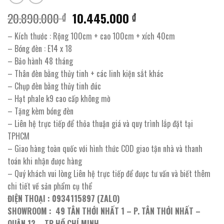
Giá
Giá
20.890.000
10.445.000
₫
₫
gốc
hiện
– Kích thước : Rộng 100cm + cao 100cm + xích 40cm
là:
tại
– Bóng đèn : E14 x 18
20.890.000 ₫.
là:
– Bảo hành 48 tháng
10.445.000 ₫.
– Thân đèn bằng thủy tinh + các linh kiện sắt khác
– Chụp đèn bằng thủy tinh đúc
– Hạt phale k9 cao cấp không mờ
– Tặng kèm bóng đèn
– Liên hệ trực tiếp để thỏa thuận giá và quy trình lắp đặt tại
TPHCM
– Giao hàng toàn quốc với hình thức COD giao tận nhà và thanh
toán khi nhận được hàng
– Quý khách vui lòng Liên hệ trực tiếp để được tư vấn và biết thêm
chi tiết về sản phẩm cụ thể
ĐIỆN THOẠI : 0934115897 (ZALO)
SHOWROOM : 49 TÂN THỚI NHẤT 1 – P. TÂN THỚI NHẤT –
QUẬN 12 – TP HỒ CHÍ MINH