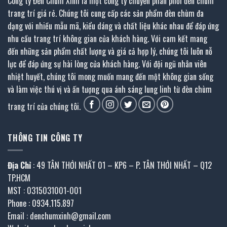
Công ty Đèn Chùm Xinh là một công ty chuyên phân phối đèn chùm
trang trí giá rẻ. Chúng tôi cung cấp các sản phẩm đèn chùm đa
dạng với nhiều mẫu mã, kiểu dáng và chất liệu khác nhau để đáp ứng
nhu cầu trang trí không gian của khách hàng. Với cam kết mang
đến những sản phẩm chất lượng và giá cả hợp lý, chúng tôi luôn nỗ
lực để đáp ứng sự hài lòng của khách hàng. Với đội ngũ nhân viên
nhiệt huyết, chúng tôi mong muốn mang đến một không gian sống
và làm việc thú vị và ấn tượng qua ánh sáng lung linh từ đèn chùm
trang trí của chúng tôi.
THÔNG TIN CÔNG TY
Địa Chỉ
: 49 TÂN THỚI NHẤT 01 – KP6 – P. TÂN THỚI NHẤT – Q12
TP.HCM
MST : 0315031001-001
Phone : 0934.115.897
Email : denchumxinh@gmail.com