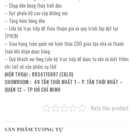
– Chụp đèn bằng thủy tinh đúc
– Hạt phale k9 cao cấp không mờ
– Tặng kèm bóng đèn
– Liên hệ trực tiếp để thỏa thuận giá và quy trình lắp đặt tại
TPHCM
– Giao hàng toàn quốc với hình thức COD giao tận nhà và thanh
toán khi nhận được hàng
– Quý khách vui lòng Liên hệ trực tiếp để được tư vấn và biết thêm
chi tiết về sản phẩm cụ thể
ĐIỆN THOẠI : 0934115897 (ZALO)
SHOWROOM : 49 TÂN THỚI NHẤT 1 – P. TÂN THỚI NHẤT –
QUẬN 12 – TP HỒ CHÍ MINH
Rate this product
SẢN PHẨM TƯƠNG TỰ