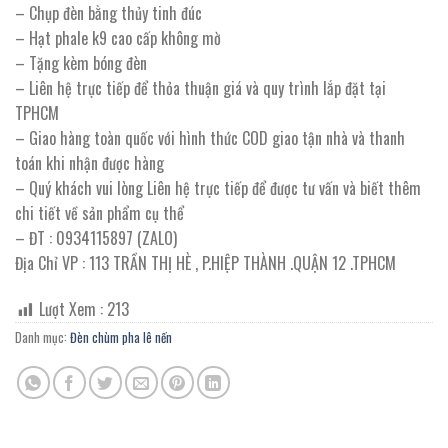
– Chụp đèn bằng thủy tinh đúc
– Hạt phale k9 cao cấp không mờ
– Tặng kèm bóng đèn
– Liên hệ trực tiếp để thỏa thuận giá và quy trình lắp đặt tại
TPHCM
– Giao hàng toàn quốc với hình thức COD giao tận nhà và thanh
toán khi nhận được hàng
– Quý khách vui lòng Liên hệ trực tiếp để được tư vấn và biết thêm
chi tiết về sản phẩm cụ thể
– ĐT : 0934115897 (ZALO)
Địa Chỉ VP : 113 TRẦN THỊ HÈ , P.HIỆP THÀNH .QUẬN 12 .TPHCM
Lượt Xem :
213
Danh mục:
Đèn chùm pha lê nến