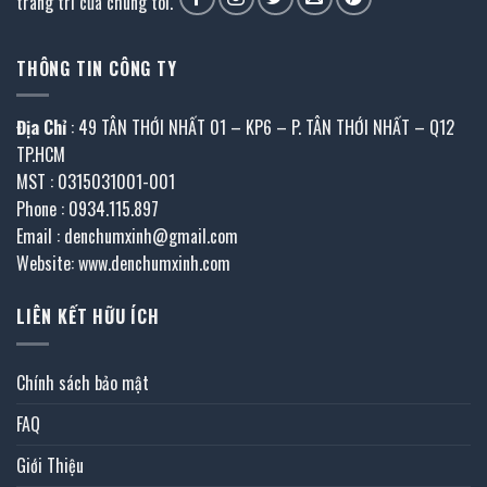
trang trí của chúng tôi.
THÔNG TIN CÔNG TY
Địa Chỉ
: 49 TÂN THỚI NHẤT 01 – KP6 – P. TÂN THỚI NHẤT – Q12
TP.HCM
MST : 0315031001-001
Phone : 0934.115.897
Email : denchumxinh@gmail.com
Website: www.denchumxinh.com
LIÊN KẾT HỮU ÍCH
Chính sách bảo mật
FAQ
Giới Thiệu