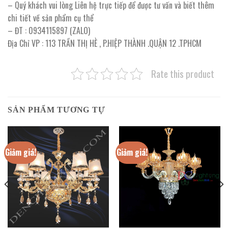
– Quý khách vui lòng Liên hệ trực tiếp để được tư vấn và biết thêm
chi tiết về sản phẩm cụ thể
– ĐT : 0934115897 (ZALO)
Địa Chỉ VP : 113 TRẦN THỊ HÈ , P.HIỆP THÀNH .QUẬN 12 .TPHCM
Rate this product
SẢN PHẨM TƯƠNG TỰ
Giảm giá!
Giảm giá!