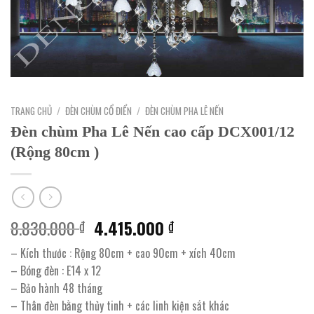
TRANG CHỦ
/
ĐÈN CHÙM CỔ ĐIỂN
/
ĐÈN CHÙM PHA LÊ NẾN
Đèn chùm Pha Lê Nến cao cấp DCX001/12
(Rộng 80cm )
Giá
Giá
8.830.000
4.415.000
₫
₫
gốc
hiện
– Kích thước : Rộng 80cm + cao 90cm + xích 40cm
là:
tại
– Bóng đèn : E14 x 12
8.830.000 ₫.
là:
– Bảo hành 48 tháng
4.415.000 ₫.
– Thân đèn bằng thủy tinh + các linh kiện sắt khác