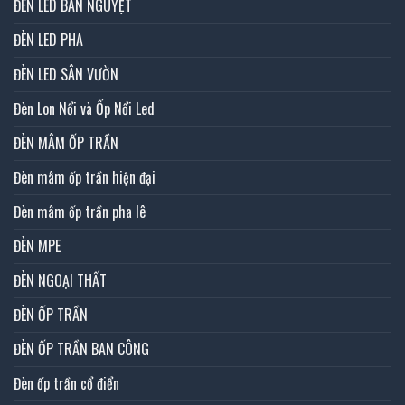
ĐÈN LED BÁN NGUYỆT
ĐÈN LED PHA
ĐÈN LED SÂN VƯỜN
Đèn Lon Nổi và Ốp Nổi Led
ĐÈN MÂM ỐP TRẦN
Đèn mâm ốp trần hiện đại
Đèn mâm ốp trần pha lê
ĐÈN MPE
ĐÈN NGOẠI THẤT
ĐÈN ỐP TRẦN
ĐÈN ỐP TRẦN BAN CÔNG
Đèn ốp trần cổ điển