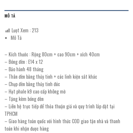
MÔ TẢ
Lượt Xem :
213
Mô Tả
– Kích thước : Rộng 80cm + cao 90cm + xích 40cm
– Bóng đèn : E14 x 12
– Bảo hành 48 tháng
– Thân đèn bằng thủy tinh + các linh kiện sắt khác
– Chụp đèn bằng thủy tinh đúc
– Hạt phale k9 cao cấp không mờ
– Tặng kèm bóng đèn
– Liên hệ trực tiếp để thỏa thuận giá và quy trình lắp đặt tại
TPHCM
– Giao hàng toàn quốc với hình thức COD giao tận nhà và thanh
toán khi nhận được hàng