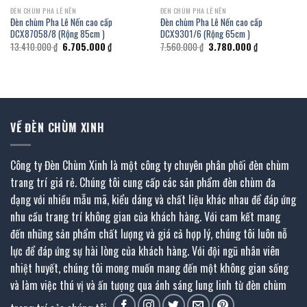
ĐÈN CHÙM PHA LÊ NẾN
ĐÈN CHÙM PHA LÊ NẾN
Đèn chùm Pha Lê Nến cao cấp
Đèn chùm Pha Lê Nến cao cấp
DCX87058/8 (Rộng 85cm )
DCX9301/6 (Rộng 65cm )
Giá
Giá
Giá
Giá
13.410.000
₫
6.705.000
₫
7.560.000
₫
3.780.000
₫
gốc
hiện
gốc
hiện
là:
tại
là:
tại
13.410.000 ₫.
là:
7.560.000 ₫.
là:
₫.
6.705.000 ₫.
3.780.000 ₫.
VỀ ĐÈN CHÙM XINH
Công ty Đèn Chùm Xinh là một công ty chuyên phân phối đèn chùm
trang trí giá rẻ. Chúng tôi cung cấp các sản phẩm đèn chùm đa
dạng với nhiều mẫu mã, kiểu dáng và chất liệu khác nhau để đáp ứng
nhu cầu trang trí không gian của khách hàng. Với cam kết mang
đến những sản phẩm chất lượng và giá cả hợp lý, chúng tôi luôn nỗ
lực để đáp ứng sự hài lòng của khách hàng. Với đội ngũ nhân viên
nhiệt huyết, chúng tôi mong muốn mang đến một không gian sống
và làm việc thú vị và ấn tượng qua ánh sáng lung linh từ đèn chùm