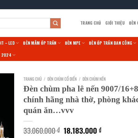
TRANG CHỦ
GIỚI THIỆU
ĐÈN
HT – LED
ĐÈN MÂM ỐP TRẦN
ĐÈN MPE
ĐÈN ỐP TRẦN BAN CÔNG
Í 2024
TRANG CHỦ
/
ĐÈN CHÙM CỔ ĐIỂN
/
ĐÈN CHÙM NẾN
Đèn chùm pha lê nến 9007/16+
chính hãng nhà thờ, phòng khá
quán ăn…vvv
Giá
Giá
33.060.000
18.183.000
₫
₫
gốc
hiện