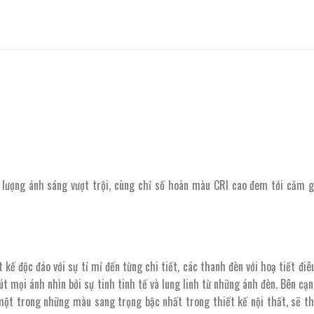
lượng ánh sáng vượt trội, cùng chỉ số hoàn màu CRI cao đem tới cảm g
ế độc đáo với sự tỉ mỉ đến từng chi tiết, các thanh đèn với hoạ tiết điê
t mọi ánh nhìn bởi sự tinh tinh tế và lung linh từ những ánh đèn. Bên cạ
một trong những màu sang trọng bậc nhất trong thiết kế nội thất, sẽ th