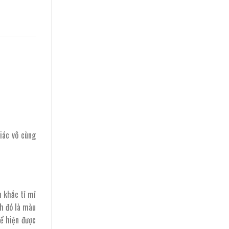
iác vô cùng
u khắc tỉ mỉ
nh đó là màu
ể hiện được