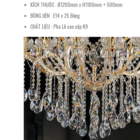
KÍCH THƯỚC : Ø1200mm x H1100mm + 500mm
BÓNG ĐÈN : E14 x 25 Bóng
CHẤT LIỆU : Pha Lê cao cấp K9