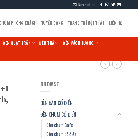
Newsletter
 CHÙM PHÒNG KHÁCH
TUYỂN DỤNG
TRANG TRÍ NỘI THẤT
LIÊN HỆ
ĐÈN QUẠT TRẦN
ĐÈN THẢ
ĐÈN VÁCH TƯỜNG
BROWSE
8+1
ch,
ĐÈN BÀN CỔ ĐIỂN
ĐÈN CHÙM CỔ ĐIỂN
Đèn chùm Cafe
Đèn chùm cổ điển