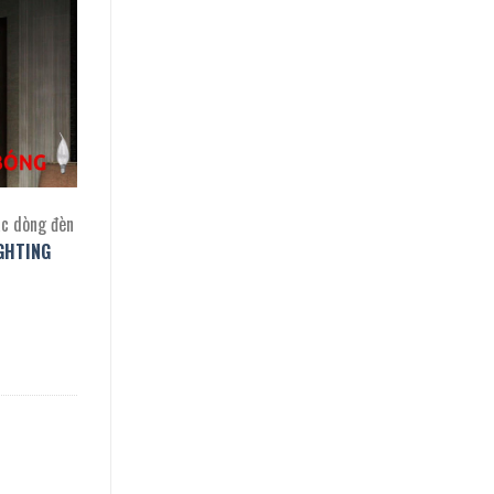
ác dòng đèn
GHTING