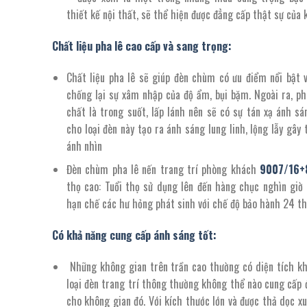
thiết kế nội thất, sẽ thể hiện được đẳng cấp thật sự của
Chất liệu pha lê cao cấp và sang trọng:
Chất liệu pha lê sẽ giúp đèn chùm có ưu điểm nổi bật 
chống lại sự xâm nhập của độ ẩm, bụi bặm. Ngoài ra, pha
chất là trong suốt, lấp lánh nên sẽ có sự tán xạ ánh sá
cho loại đèn này tạo ra ánh sáng lung linh, lộng lẫy gây
ánh nhìn
Đèn chùm pha lê nến trang trí phòng khách
90
0
7
/
16+
thọ cao: Tuổi thọ sử dụng lên đến hàng chục nghìn giờ 
hạn chế các hư hỏng phát sinh với chế độ bảo hành 24 t
Có khả năng cung cấp ánh sáng tốt:
Những không gian trên trần cao thường có diện tích kh
loại đèn trang trí thông thường không thể nào cung cấp 
cho không gian đó. Với kích thước lớn và được thả dọc x