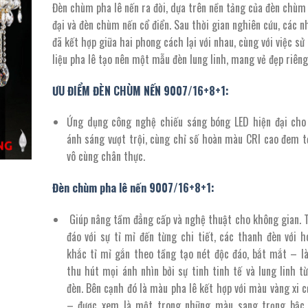
Đèn chùm pha lê nến ra đời, dựa trên nền tảng của đèn chùm 
là:
tại
đại và đèn chùm nến cổ điển. Sau thời gian nghiên cứu, các n
33.060.000 ₫.
là:
đã kết hợp giữa hai phong cách lại với nhau, cùng với việc s
18.183.000 
liệu pha lê tạo nên một mẫu đèn lung linh, mang vẻ đẹp riêng
ƯU ĐIỂM ĐÈN CHÙM NẾN 9007/16+8+1:
Ứng dụng công nghệ chiếu sáng bóng LED hiện đại cho
ánh sáng vượt trội, cùng chỉ số hoàn màu CRI cao đem t
vô cùng chân thực.
Đèn chùm pha lê nến 9007/
16
+
8+1
:
Giúp nâng tầm đẳng cấp và nghệ thuật cho không gian. T
đáo với sự tỉ mỉ đến từng chi tiết, các thanh đèn với h
khắc tỉ mỉ gắn theo tầng tạo nét độc đáo, bắt mắt – l
thu hút mọi ánh nhìn bởi sự tinh tinh tế và lung linh t
đèn. Bên cạnh đó là màu pha lê kết hợp với màu vàng xi 
– được xem là một trong những màu sang trọng bậc 