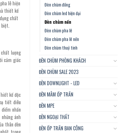
pha lê hiện
Đèn chùm đồng
hà thiết kế
Đèn chùm led hiện đại
ử dụng chất
₫.
Đèn chùm nến
 biệt.
Đèn chùm pha lê
Đèn chùm pha lê nến
Đèn chùm thuỷ tinh
 chất lượng
ới cảm giác
ĐÈN CHÙM PHÒNG KHÁCH
ĐÈN CHÙM SALE 2023
ĐÈN DOWNLIGHT - LED
ĐÈN MÂM ỐP TRẦN
hiết kế độc
oạ tiết điêu
ĐÈN MPE
à điểm nhấn
ĐÈN NGOẠI THẤT
ừ những ánh
của thân đèn
ĐÈN ỐP TRẦN BAN CÔNG
nhất trong