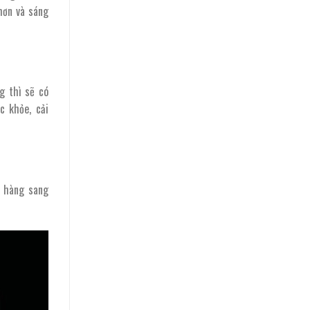
hơn và sáng
g thì sẽ có
c khỏe, cải
à hàng sang