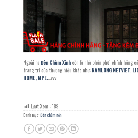
Ngoài ra
Đèn Chùm Xinh
còn là nhà phân phối chính hãng c
trang trí của thương hiệu khác như:
NAMLONG NETVIET
,
LI
HOME,
MPE.
…vvv.
Lượt Xem :
189
Danh mục:
Đèn chùm nến