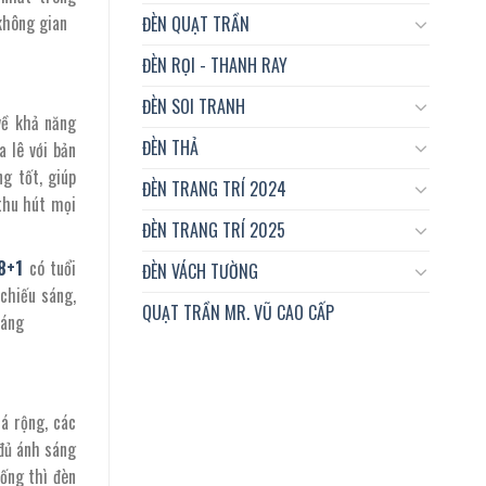
 không gian
ĐÈN QUẠT TRẦN
ĐÈN RỌI - THANH RAY
ĐÈN SOI TRANH
về khả năng
ĐÈN THẢ
 lê với bản
ng tốt, giúp
ĐÈN TRANG TRÍ 2024
 thu hút mọi
ĐÈN TRANG TRÍ 2025
8+1
có tuổi
ĐÈN VÁCH TƯỜNG
chiếu sáng,
QUẠT TRẦN MR. VŨ CAO CẤP
háng
á rộng, các
đủ ánh sáng
uống thì đèn