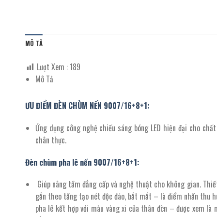
MÔ TẢ
Lượt Xem :
189
Mô Tả
ƯU ĐIỂM ĐÈN CHÙM NẾN 9007/16+8+1:
Ứng dụng công nghệ chiếu sáng bóng LED hiện đại cho chất 
chân thực.
Đèn chùm pha lê nến 9007/
16
+
8+1
:
Giúp nâng tầm đẳng cấp và nghệ thuật cho không gian. Thiết k
gắn theo tầng tạo nét độc đáo, bắt mắt – là điểm nhấn thu hú
pha lê kết hợp với màu vàng xi của thân đèn – được xem là 