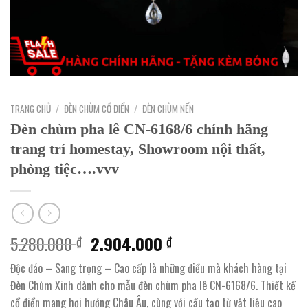
TRANG CHỦ
/
ĐÈN CHÙM CỔ ĐIỂN
/
ĐÈN CHÙM NẾN
Đèn chùm pha lê CN-6168/6 chính hãng
trang trí homestay, Showroom nội thất,
phòng tiệc….vvv
Giá
Giá
5.280.000
2.904.000
₫
₫
gốc
hiện
Độc đáo – Sang trọng – Cao cấp là những điều mà khách hàng tại
là:
tại
Đèn Chùm Xinh dành cho mẫu đèn chùm pha lê CN-6168/6. Thiết kế
5.280.000 ₫.
là:
cổ điển mang hơi hướng Châu Âu, cùng với cấu tạo từ vật liệu cao