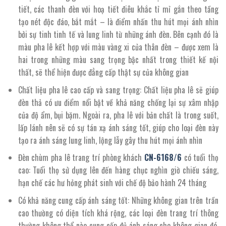
tiết, các thanh đèn với hoạ tiết điêu khắc tỉ mỉ gắn theo tầng
tạo nét độc đáo, bắt mắt – là điểm nhấn thu hút mọi ánh nhìn
bởi sự tinh tinh tế và lung linh từ những ánh đèn. Bên cạnh đó là
màu pha lê kết hợp với màu vàng xi của thân đèn – được xem là
hai trong những màu sang trọng bậc nhất trong thiết kế nội
thất, sẽ thể hiện được đẳng cấp thật sự của không gian
Chất liệu pha lê cao cấp và sang trọng: Chất liệu pha lê sẽ giúp
đèn thả có ưu điểm nổi bật về khả năng chống lại sự xâm nhập
của độ ẩm, bụi bặm. Ngoài ra, pha lê với bản chất là trong suốt,
lấp lánh nên sẽ có sự tán xạ ánh sáng tốt, giúp cho loại đèn này
tạo ra ánh sáng lung linh, lộng lẫy gây thu hút mọi ánh nhìn
Đèn chùm pha lê trang trí phòng khách
CN-
6168/
6
có tuổi thọ
cao: Tuổi thọ sử dụng lên đến hàng chục nghìn giờ chiếu sáng,
hạn chế các hư hỏng phát sinh với chế độ bảo hành 24 tháng
Có khả năng cung cấp ánh sáng tốt: Những không gian trên trần
cao thường có diện tích khá rộng, các loại đèn trang trí thông
thường không thể nào cung cấp đủ ánh sáng cho không gian đó.