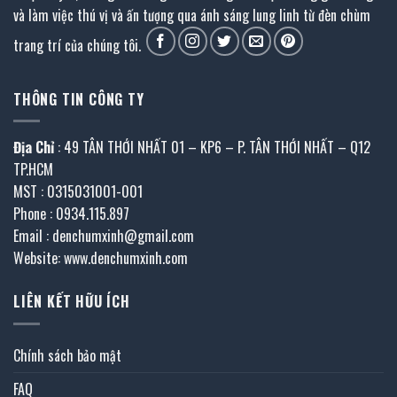
và làm việc thú vị và ấn tượng qua ánh sáng lung linh từ đèn chùm
trang trí của chúng tôi.
THÔNG TIN CÔNG TY
Địa Chỉ
: 49 TÂN THỚI NHẤT 01 – KP6 – P. TÂN THỚI NHẤT – Q12
TP.HCM
MST : 0315031001-001
Phone : 0934.115.897
Email : denchumxinh@gmail.com
Website: www.denchumxinh.com
LIÊN KẾT HỮU ÍCH
Chính sách bảo mật
FAQ