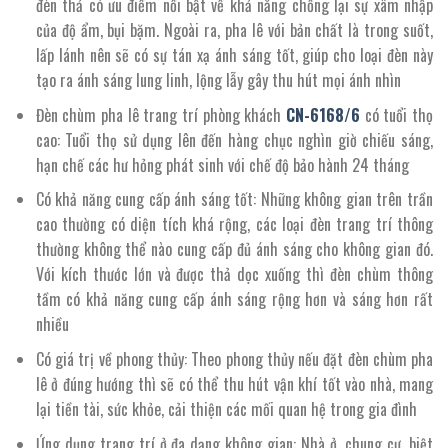
đèn thả có ưu điểm nổi bật về khả năng chống lại sự xâm nhập
của độ ẩm, bụi bặm. Ngoài ra, pha lê với bản chất là trong suốt,
lấp lánh nên sẽ có sự tán xạ ánh sáng tốt, giúp cho loại đèn này
tạo ra ánh sáng lung linh, lộng lẫy gây thu hút mọi ánh nhìn
Đèn chùm pha lê trang trí phòng khách
CN-
6168/
6
có tuổi thọ
cao: Tuổi thọ sử dụng lên đến hàng chục nghìn giờ chiếu sáng,
hạn chế các hư hỏng phát sinh với chế độ bảo hành 24 tháng
Có khả năng cung cấp ánh sáng tốt: Những không gian trên trần
cao thường có diện tích khá rộng, các loại đèn trang trí thông
thường không thể nào cung cấp đủ ánh sáng cho không gian đó.
Với kích thước lớn và được thả dọc xuống thì đèn chùm thông
tầm có khả năng cung cấp ánh sáng rộng hơn và sáng hơn rất
nhiều
Có giá trị về phong thủy: Theo phong thủy nếu đặt đèn chùm pha
lê ở đúng hướng thì sẽ có thể thu hút vận khí tốt vào nhà, mang
lại tiền tài, sức khỏe, cải thiện các mối quan hệ trong gia đình
Ứng dụng trang trí ở đa dạng không gian: Nhà ở, chung cư, biệt