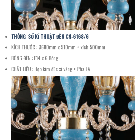
THÔNG SỐ KĨ THUẬT ĐÈN CN-
6168/
6
KÍCH THƯỚC : Ø680mm x 510mm + xích 500mm
BÓNG ĐÈN : E14 x 6 Bóng
CHẤT LIỆU : Hợp kim đúc xi vàng + Pha Lê