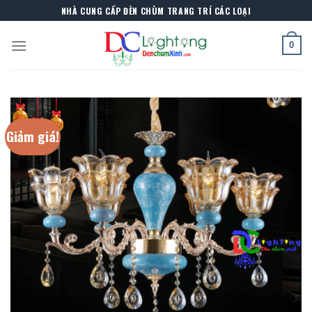
Skip
NHÀ CUNG CẤP ĐÈN CHÙM TRANG TRÍ CÁC LOẠI
to
content
0
Giảm giá!