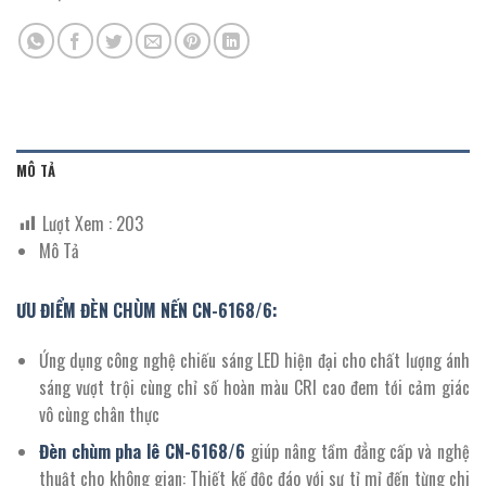
MÔ TẢ
Lượt Xem :
203
Mô Tả
ƯU ĐIỂM ĐÈN CHÙM NẾN CN-6168/6:
Ứng dụng công nghệ chiếu sáng LED hiện đại cho chất lượng ánh
sáng vượt trội cùng chỉ số hoàn màu CRI cao đem tới cảm giác
vô cùng chân thực
Đèn chùm pha lê
CN-
6168
/
6
giúp nâng tầm đẳng cấp và nghệ
thuật cho không gian: Thiết kế độc đáo với sự tỉ mỉ đến từng chi