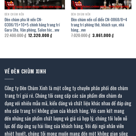
ĐÈN CHÙM NẾN
ĐÈN CHÙM NẾN
Đèn chùm pha lê nến CN-
Đèn chùm nến cổ điển CN-0868/8+4
0306/15+10+5 chính hãng trang trí
trang trí phòng thờ, khách sạn, nhà
Gara Oto, Văn phòng, Salon tóc…vvv
hàng…vvv
Giá
Giá
Giá
Giá
22.400.000
₫
12.320.000
₫
7.020.000
₫
3.861.000
₫
gốc
hiện
gốc
hiện
là:
tại
là:
tại
22.400.000 ₫.
là:
7.020.000 ₫.
là:
.
12.320.000 ₫.
3.861.000 ₫.
VỀ ĐÈN CHÙM XINH
Công ty Đèn Chùm Xinh là một công ty chuyên phân phối đèn chùm
trang trí giá rẻ. Chúng tôi cung cấp các sản phẩm đèn chùm đa
dạng với nhiều mẫu mã, kiểu dáng và chất liệu khác nhau để đáp ứng
nhu cầu trang trí không gian của khách hàng. Với cam kết mang
đến những sản phẩm chất lượng và giá cả hợp lý, chúng tôi luôn nỗ
lực để đáp ứng sự hài lòng của khách hàng. Với đội ngũ nhân viên
nhiệt huyết, chúng tôi mong muốn mang đến một không gian sống