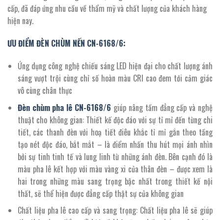
2.904.000 ₫.
cấp, đã đáp ứng nhu cầu về thẩm mỹ và chất lượng của khách hàng
hiện nay.
ƯU ĐIỂM ĐÈN CHÙM NẾN CN-6168/6:
Ứng dụng công nghệ chiếu sáng LED hiện đại cho chất lượng ánh
sáng vượt trội cùng chỉ số hoàn màu CRI cao đem tới cảm giác
vô cùng chân thực
Đèn chùm pha lê
CN-
6168
/
6
giúp nâng tầm đẳng cấp và nghệ
thuật cho không gian: Thiết kế độc đáo với sự tỉ mỉ đến từng chi
tiết, các thanh đèn với hoạ tiết điêu khắc tỉ mỉ gắn theo tầng
tạo nét độc đáo, bắt mắt – là điểm nhấn thu hút mọi ánh nhìn
bởi sự tinh tinh tế và lung linh từ những ánh đèn. Bên cạnh đó là
màu pha lê kết hợp với màu vàng xi của thân đèn – được xem là
hai trong những màu sang trọng bậc nhất trong thiết kế nội
thất, sẽ thể hiện được đẳng cấp thật sự của không gian
Chất liệu pha lê cao cấp và sang trọng: Chất liệu pha lê sẽ giúp