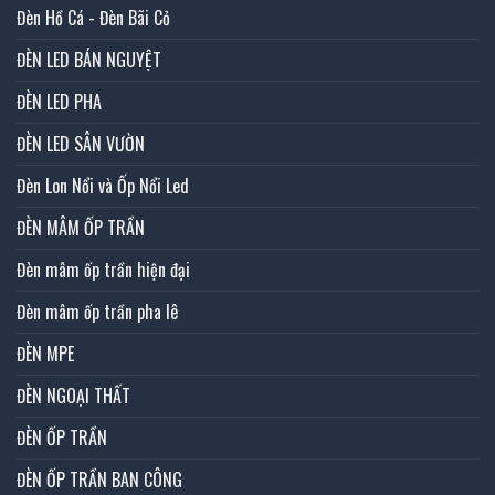
Đèn Hồ Cá - Đèn Bãi Cỏ
ĐÈN LED BÁN NGUYỆT
ĐÈN LED PHA
ĐÈN LED SÂN VƯỜN
Đèn Lon Nổi và Ốp Nổi Led
ĐÈN MÂM ỐP TRẦN
Đèn mâm ốp trần hiện đại
Đèn mâm ốp trần pha lê
ĐÈN MPE
ĐÈN NGOẠI THẤT
ĐÈN ỐP TRẦN
ĐÈN ỐP TRẦN BAN CÔNG