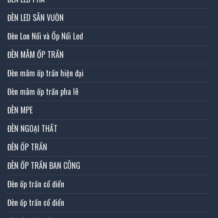
ĐÈN LED SÂN VƯỜN
Đèn Lon Nổi và Ốp Nổi Led
ĐÈN MÂM ỐP TRẦN
Đèn mâm ốp trần hiện đại
Đèn mâm ốp trần pha lê
ĐÈN MPE
ĐÈN NGOẠI THẤT
ĐÈN ỐP TRẦN
ĐÈN ỐP TRẦN BAN CÔNG
Đèn ốp trần cổ điển
Đèn ốp trần cổ điển