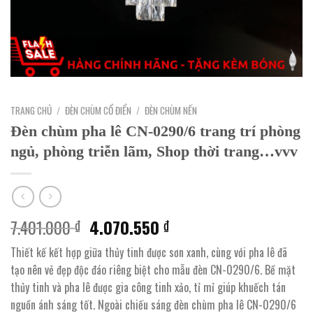
TRANG CHỦ
/
ĐÈN CHÙM CỔ ĐIỂN
/
ĐÈN CHÙM NẾN
Đèn chùm pha lê CN-0290/6 trang trí phòng
ngủ, phòng triễn lãm, Shop thời trang…vvv
Giá
Giá
7.401.000
4.070.550
₫
₫
gốc
hiện
Thiết kế kết hợp giữa thủy tinh được sơn xanh, cùng với pha lê đã
là:
tại
tạo nên vẻ đẹp độc đáo riêng biệt cho mẫu đèn CN-0290/6. Bề mặt
7.401.000 ₫.
là:
thủy tinh và pha lê được gia công tinh xảo, tỉ mỉ giúp khuếch tán
4.070.550 ₫.
nguồn ánh sáng tốt. Ngoài chiếu sáng đèn chùm pha lê CN-0290/6