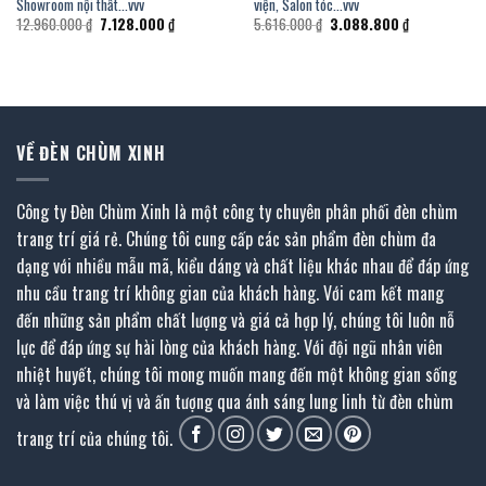
Showroom nội thất…vvv
viện, Salon tóc…vvv
Giá
Giá
Giá
Giá
12.960.000
₫
7.128.000
₫
5.616.000
₫
3.088.800
₫
gốc
hiện
gốc
hiện
là:
tại
là:
tại
12.960.000 ₫.
là:
5.616.000 ₫.
là:
.
7.128.000 ₫.
3.088.800 ₫.
VỀ ĐÈN CHÙM XINH
Công ty Đèn Chùm Xinh là một công ty chuyên phân phối đèn chùm
trang trí giá rẻ. Chúng tôi cung cấp các sản phẩm đèn chùm đa
dạng với nhiều mẫu mã, kiểu dáng và chất liệu khác nhau để đáp ứng
nhu cầu trang trí không gian của khách hàng. Với cam kết mang
đến những sản phẩm chất lượng và giá cả hợp lý, chúng tôi luôn nỗ
lực để đáp ứng sự hài lòng của khách hàng. Với đội ngũ nhân viên
nhiệt huyết, chúng tôi mong muốn mang đến một không gian sống
và làm việc thú vị và ấn tượng qua ánh sáng lung linh từ đèn chùm
trang trí của chúng tôi.