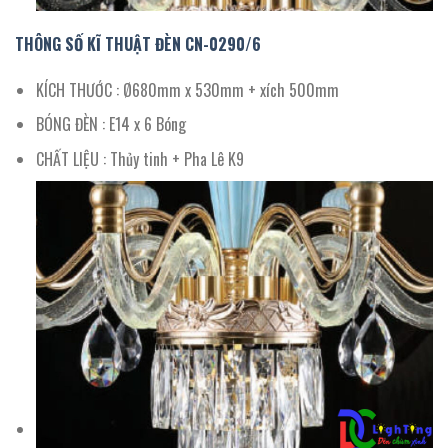
THÔNG SỐ KĨ THUẬT ĐÈN CN-
0290/
6
KÍCH THƯỚC : Ø680mm x 530mm + xích 500mm
BÓNG ĐÈN : E14 x 6 Bóng
CHẤT LIỆU : Thủy tinh + Pha Lê K9