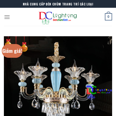
Skip
NHÀ CUNG CẤP ĐÈN CHÙM TRANG TRÍ CÁC LOẠI
to
content
0
Giảm giá!