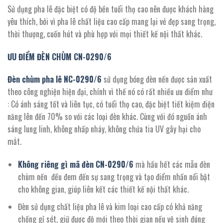
Sử dụng pha lê đặc biệt có độ bền tuổi thọ cao nên được khách hàng
yêu thích, bởi vì pha lê chất liệu cao cấp mang lại vẻ đẹp sang trọng,
thời thượng, cuốn hút và phù hợp với mọi thiết kế nội thất khác.
ƯU ĐIỂM ĐÈN CHÙM CN-
0290/
6
Đèn chùm pha lê NC-
0290/
6
sử dụng bóng đèn nến được sản xuất
theo công nghiện hiện đại, chính vì thế nó có rất nhiều ưu điểm như
: Có ánh sáng tốt và liên tục, có tuổi thọ cao, đặc biệt tiết kiệm điện
năng lên đến 70% so với các loại đèn khác. Cùng với đó nguồn ánh
sáng lung linh, không nhấp nháy, không chứa tia UV gây hại cho
mắt.
Không riêng gì mã đèn CN-
0290/
6
mà hầu hết các mẫu đèn
chùm nến đều đem đến sự sang trọng và tạo điểm nhấn nổi bật
cho không gian, giúp liên kết các thiết kế nội thất khác.
Đèn sử dụng chất liệu pha lê và kim loại cao cấp có khả năng
chống gỉ sét, giữ được độ mới theo thời gian nếu vệ sinh đúng