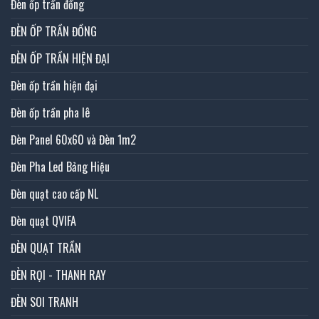
Đèn ốp trần đồng
ĐÈN ỐP TRẦN ĐỒNG
ĐÈN ỐP TRẦN HIỆN ĐẠI
Đèn ốp trần hiện đại
Đèn ốp trần pha lê
Đèn Panel 60x60 và Đèn 1m2
Đèn Pha Led Bảng Hiệu
Đèn quạt cao cấp NL
Đèn quạt QVIFA
ĐÈN QUẠT TRẦN
ĐÈN RỌI - THANH RAY
ĐÈN SOI TRANH