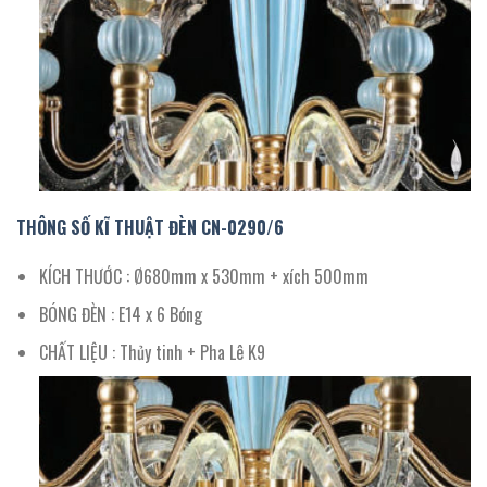
THÔNG SỐ KĨ THUẬT ĐÈN CN-
0290/
6
KÍCH THƯỚC : Ø680mm x 530mm + xích 500mm
BÓNG ĐÈN : E14 x 6 Bóng
CHẤT LIỆU : Thủy tinh + Pha Lê K9