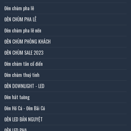
Đèn chùm pha lê
ĐÈN CHÙM PHA LÊ
Đèn chùm pha lê nến
ĐÈN CHÙM PHÒNG KHÁCH
ĐÈN CHÙM SALE 2023
Đèn chùm tân cổ điển
Đèn chùm thuỷ tinh
ĐÈN DOWNLIGHT - LED
Đèn hắt tường
Đèn Hồ Cá - Đèn Bãi Cỏ
ĐÈN LED BÁN NGUYỆT
ĐÈN LED PHA