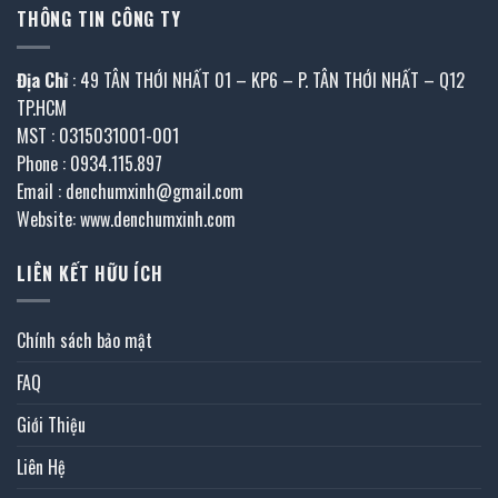
THÔNG TIN CÔNG TY
Địa Chỉ
: 49 TÂN THỚI NHẤT 01 – KP6 – P. TÂN THỚI NHẤT – Q12
TP.HCM
MST : 0315031001-001
Phone : 0934.115.897
Email : denchumxinh@gmail.com
Website: www.denchumxinh.com
LIÊN KẾT HỮU ÍCH
Chính sách bảo mật
FAQ
Giới Thiệu
Liên Hệ