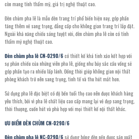
còn mang tính thẩm mỹ, giá trị nghệ thuật cao.
Đèn chùm pha lê là mẫu đèn trang trí phổ biến hiện nay, góp phần
tăng thêm vẻ sang trọng, đẳng cấp cho không gian trang trí lắp đặt.
Ngoài khả năng chiếu sáng tuyệt vời, đèn chùm pha lê còn có tính
thẩm mỹ nghệ thuật cao.
Đèn chùm pha lê CN-
0290/
6
có
thiết kế khá tinh xảo kết hợp với
sự phản chiếu của những viên pha lê, giống như bảy sắc cầu vồng sẽ
góp phần tạo ra nhiều lấp lánh. Đồng thời giúp không gian nội thất
phòng khách trở nên sang trọng, tinh tế và thu hút mắt hơn.
Sử dụng pha lê đặc biệt có độ bền tuổi thọ cao nên được khách hàng
yêu thích, bởi vì pha lê chất liệu cao cấp mang lại vẻ đẹp sang trọng,
thời thượng, cuốn hút và phù hợp với mọi thiết kế nội thất khác.
ƯU ĐIỂM ĐÈN CHÙM CN-
0290/
6
Đèn chùm pha lê NC-
0290/
6
sử dụng bóng đèn nến được sản xuất