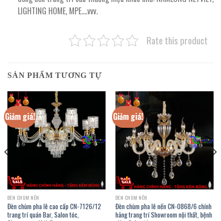
LIGHTING HOME, MPE….vvv.
Rate this product
SẢN PHẨM TƯƠNG TỰ
Giảm giá!
Giảm giá!
ĐÈN CHÙM NẾN
ĐÈN CHÙM NẾN
Đèn chùm pha lê cao cấp CN-7126/12
Đèn chùm pha lê nến CN-0868/6 chính
trang trí quán Bar, Salon tóc,
hãng trang trí Showroom nội thất, bệnh