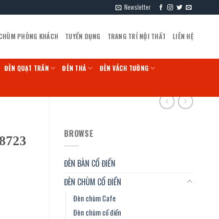
Newsletter
 CHÙM PHÒNG KHÁCH
TUYỂN DỤNG
TRANG TRÍ NỘI THẤT
LIÊN HỆ
ĐÈN QUẠT TRẦN
ĐÈN THẢ
ĐÈN VÁCH TƯỜNG
BROWSE
8723
ĐÈN BÀN CỔ ĐIỂN
ĐÈN CHÙM CỔ ĐIỂN
Đèn chùm Cafe
Đèn chùm cổ điển