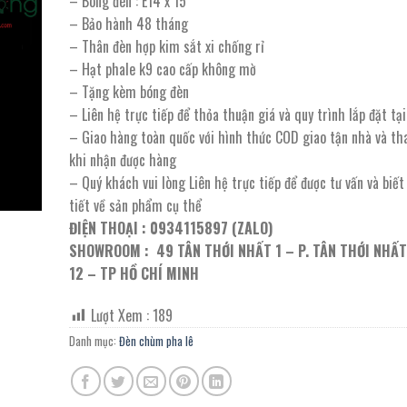
– Bóng đèn : E14 x 15
15.930.000 ₫.
là:
– Bảo hành 48 tháng
7.965.000 ₫.
– Thân đèn hợp kim sắt xi chống rỉ
– Hạt phale k9 cao cấp không mờ
– Tặng kèm bóng đèn
– Liên hệ trực tiếp để thỏa thuận giá và quy trình lắp đặt t
– Giao hàng toàn quốc với hình thức COD giao tận nhà và th
khi nhận được hàng
– Quý khách vui lòng Liên hệ trực tiếp để được tư vấn và biế
tiết về sản phẩm cụ thể
ĐIỆN THOẠI : 0934115897 (ZALO)
SHOWROOM : 49 TÂN THỚI NHẤT 1 – P. TÂN THỚI NHẤT
12 – TP HỒ CHÍ MINH
Lượt Xem :
189
Danh mục:
Đèn chùm pha lê