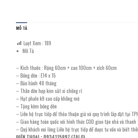
MÔ TẢ
Lượt Xem :
189
Mô Tả
– Kích thước : Rộng 60cm + cao 100cm + xích 60cm
– Bóng đèn : E14 x 15
– Bảo hành 48 tháng
– Thân đèn hợp kim sắt xi chống rỉ
– Hạt phale k9 cao cấp không mờ
– Tặng kèm bóng đèn
– Liên hệ trực tiếp để thỏa thuận giá và quy trình lắp đặt tại T
– Giao hàng toàn quốc với hình thức COD giao tận nhà và thanh
– Quý khách vui lòng Liên hệ trực tiếp để được tư vấn và biết th
ĐIỆN THOẠI : 0934115897 (ZALO)