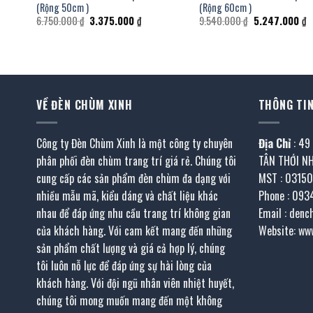
(Rộng 50cm )
(Rộng 60cm )
Giá
Giá
Giá
G
6.750.000
₫
3.375.000
₫
9.540.000
₫
5.247.000
₫
gốc
hiện
gốc
h
là:
tại
là:
tạ
6.750.000 ₫.
là:
9.540.000 ₫.
là
0.000 ₫.
3.375.000 ₫.
5
VỀ ĐÈN CHÙM XINH
THÔNG TIN
Công ty Đèn Chùm Xinh là một công ty chuyên
Địa Chỉ
: 49
phân phối đèn chùm trang trí giá rẻ. Chúng tôi
TÂN THỚI N
cung cấp các sản phẩm đèn chùm đa dạng với
MST : 0315
nhiều mẫu mã, kiểu dáng và chất liệu khác
Phone : 093
nhau để đáp ứng nhu cầu trang trí không gian
Email : den
của khách hàng. Với cam kết mang đến những
Website: ww
sản phẩm chất lượng và giá cả hợp lý, chúng
tôi luôn nỗ lực để đáp ứng sự hài lòng của
khách hàng. Với đội ngũ nhân viên nhiệt huyết,
chúng tôi mong muốn mang đến một không