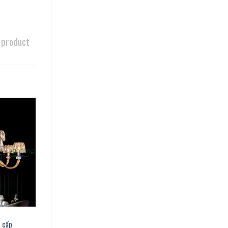
 product
 cấp