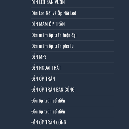
ĐÈN LED SÂN VƯỜN
Đèn Lon Nổi và Ốp Nổi Led
ĐÈN MÂM ỐP TRẦN
Đèn mâm ốp trần hiện đại
Đèn mâm ốp trần pha lê
ĐÈN MPE
ĐÈN NGOẠI THẤT
ĐÈN ỐP TRẦN
ĐÈN ỐP TRẦN BAN CÔNG
Đèn ốp trần cổ điển
Đèn ốp trần cổ điển
ĐÈN ỐP TRẦN ĐỒNG