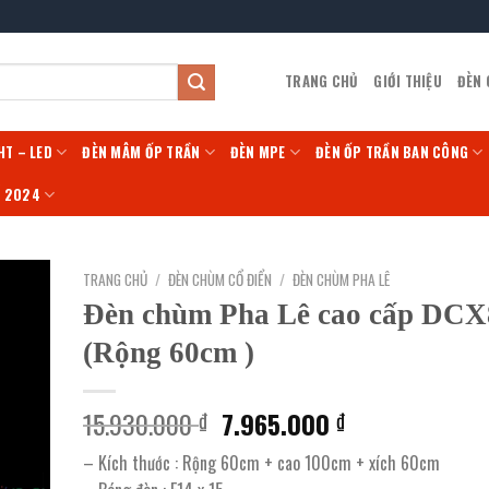
TRANG CHỦ
GIỚI THIỆU
ĐÈN
HT – LED
ĐÈN MÂM ỐP TRẦN
ĐÈN MPE
ĐÈN ỐP TRẦN BAN CÔNG
Í 2024
TRANG CHỦ
/
ĐÈN CHÙM CỔ ĐIỂN
/
ĐÈN CHÙM PHA LÊ
Đèn chùm Pha Lê cao cấp DCX
(Rộng 60cm )
Giá
Giá
15.930.000
7.965.000
₫
₫
gốc
hiện
– Kích thước : Rộng 60cm + cao 100cm + xích 60cm
là:
tại