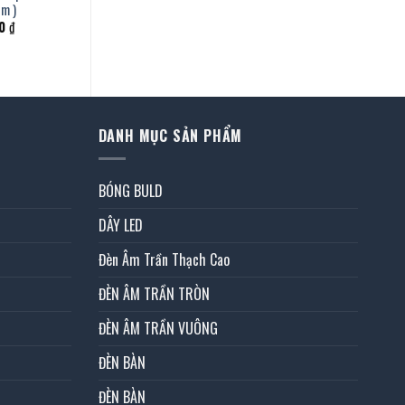
m )
Giá
00
₫
hiện
tại
 ₫.
là:
11.190.000 ₫.
DANH MỤC SẢN PHẨM
BÓNG BULD
DÂY LED
Đèn Âm Trần Thạch Cao
ĐÈN ÂM TRẦN TRÒN
ĐÈN ÂM TRẦN VUÔNG
ĐÈN BÀN
ĐÈN BÀN