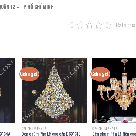
QUẬN 12 – TP HỒ CHÍ MINH
Rate this
Giảm giá!
Giảm giá!
ĐÈN CHÙM PHA LÊ
ĐÈN CHÙM PHA LÊ
CX134A
Đèn chùm Pha Lê cao cấp DCX131C
Đèn chùm Pha Lê Nến cao