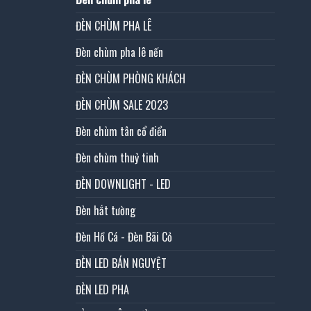
ĐÈN CHÙM PHA LÊ
Đèn chùm pha lê nến
ĐÈN CHÙM PHÒNG KHÁCH
ĐÈN CHÙM SALE 2023
Đèn chùm tân cổ điển
Đèn chùm thuỷ tinh
ĐÈN DOWNLIGHT - LED
Đèn hắt tường
Đèn Hồ Cá - Đèn Bãi Cỏ
ĐÈN LED BÁN NGUYỆT
ĐÈN LED PHA