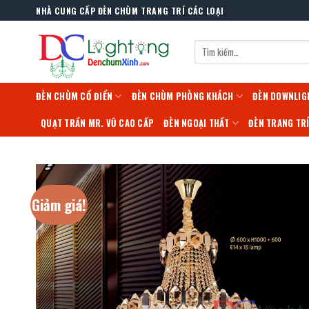
Skip
NHÀ CUNG CẤP ĐÈN CHÙM TRANG TRÍ CÁC LOẠI
to
content
Tìm
kiếm:
ĐÈN CHÙM CỔ ĐIỂN
ĐÈN CHÙM PHÒNG KHÁCH
ĐÈN DOWNLIG
QUẠT TRẦN MR. VŨ CAO CẤP
ĐÈN NGOẠI THẤT
ĐÈN TRANG TR
Giảm giá!