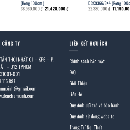
(Rộng 100cm )
DCX9366/8+4 (Rộng 100c
iá
Giá
Giá
Giá
38.960.000
₫
21.428.000
₫
22.380.000
₫
11.190.0
iện
gốc
hiện
gốc
i
là:
tại
là:
:
38.960.000 ₫.
là:
22.380.000
.247.000 ₫.
21.428.000 ₫.
 CÔNG TY
LIÊN KẾT HỮU ÍCH
 TÂN THỚI NHẤT 01 – KP6 – P.
Chính sách bảo mật
HẤT – Q12 TP.HCM
FAQ
031001-001
4.115.897
Giới Thiệu
chumxinh@gmail.com
Liên Hệ
w.denchumxinh.com
Quy định đổi trả và bảo hành
Quy định sử dụng website
Trang Trí Nội Thất