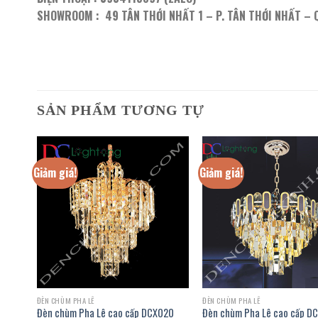
SHOWROOM : 49 TÂN THỚI NHẤT 1 – P. TÂN THỚI NHẤT – 
SẢN PHẨM TƯƠNG TỰ
Giảm giá!
Giảm giá!
ĐÈN CHÙM PHA LÊ
ĐÈN CHÙM PHA LÊ
44/8
Đèn chùm Pha Lê cao cấp DCX020
Đèn chùm Pha Lê cao cấp D