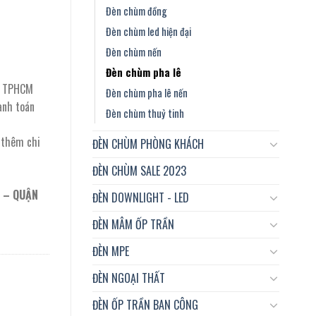
Đèn chùm đồng
Đèn chùm led hiện đại
Đèn chùm nến
Đèn chùm pha lê
ại TPHCM
Đèn chùm pha lê nến
anh toán
Đèn chùm thuỷ tinh
t thêm chi
ĐÈN CHÙM PHÒNG KHÁCH
ĐÈN CHÙM SALE 2023
 – QUẬN
ĐÈN DOWNLIGHT - LED
ĐÈN MÂM ỐP TRẦN
ĐÈN MPE
ĐÈN NGOẠI THẤT
ĐÈN ỐP TRẦN BAN CÔNG