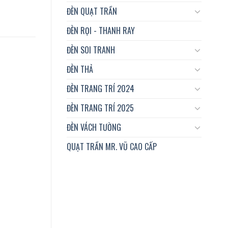
ĐÈN QUẠT TRẦN
ĐÈN RỌI - THANH RAY
ĐÈN SOI TRANH
ĐÈN THẢ
ĐÈN TRANG TRÍ 2024
ĐÈN TRANG TRÍ 2025
ĐÈN VÁCH TƯỜNG
QUẠT TRẦN MR. VŨ CAO CẤP