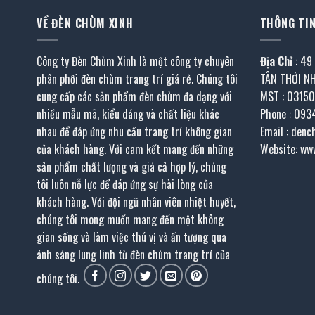
VỀ ĐÈN CHÙM XINH
THÔNG TIN
Công ty Đèn Chùm Xinh là một công ty chuyên
Địa Chỉ
: 49
phân phối đèn chùm trang trí giá rẻ. Chúng tôi
TÂN THỚI N
cung cấp các sản phẩm đèn chùm đa dạng với
MST : 0315
nhiều mẫu mã, kiểu dáng và chất liệu khác
Phone : 093
nhau để đáp ứng nhu cầu trang trí không gian
Email : den
của khách hàng. Với cam kết mang đến những
Website: ww
sản phẩm chất lượng và giá cả hợp lý, chúng
tôi luôn nỗ lực để đáp ứng sự hài lòng của
khách hàng. Với đội ngũ nhân viên nhiệt huyết,
chúng tôi mong muốn mang đến một không
gian sống và làm việc thú vị và ấn tượng qua
ánh sáng lung linh từ đèn chùm trang trí của
chúng tôi.