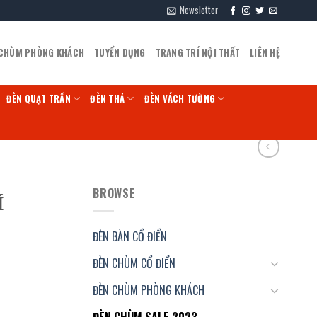
Newsletter
 CHÙM PHÒNG KHÁCH
TUYỂN DỤNG
TRANG TRÍ NỘI THẤT
LIÊN HỆ
ĐÈN QUẠT TRẦN
ĐÈN THẢ
ĐÈN VÁCH TƯỜNG
BROWSE
Í
ĐÈN BÀN CỔ ĐIỂN
ĐÈN CHÙM CỔ ĐIỂN
ĐÈN CHÙM PHÒNG KHÁCH
ĐÈN CHÙM SALE 2023