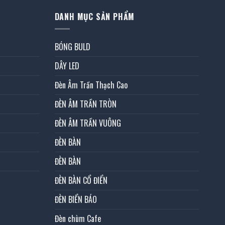
DANH MỤC SẢN PHẨM
BÓNG BULD
DÂY LED
Đèn Âm Trần Thạch Cao
ĐÈN ÂM TRẦN TRÒN
ĐÈN ÂM TRẦN VUÔNG
ĐÈN BÀN
ĐÈN BÀN
ĐÈN BÀN CỔ ĐIỂN
ĐÈN BIỂN BÁO
Đèn chùm Cafe