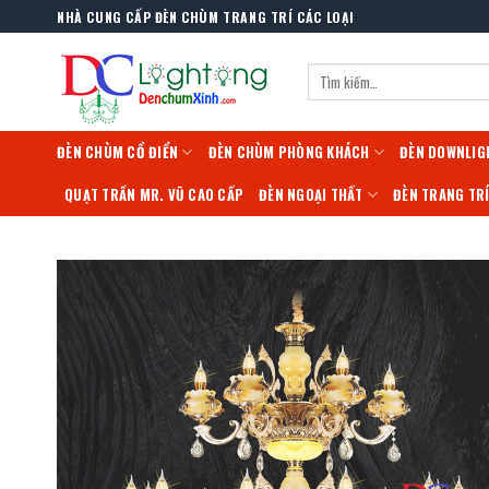
Skip
NHÀ CUNG CẤP ĐÈN CHÙM TRANG TRÍ CÁC LOẠI
to
content
Tìm
kiếm:
ĐÈN CHÙM CỔ ĐIỂN
ĐÈN CHÙM PHÒNG KHÁCH
ĐÈN DOWNLIG
QUẠT TRẦN MR. VŨ CAO CẤP
ĐÈN NGOẠI THẤT
ĐÈN TRANG TR