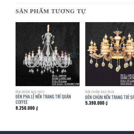
SẢN PHẨM TƯƠNG TỰ
ĐÈN CHÙM SALE 2023
ĐÈN CHÙM SALE 2023
ĐÈN PHA LÊ NẾN TRANG TRÍ QUÁN
ĐÈN CHÙM NẾN TRANG TRÍ S
COFFEE
5.390.000
₫
8.250.000
₫