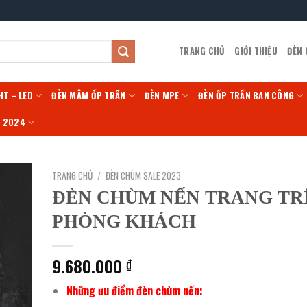
TRANG CHỦ
GIỚI THIỆU
ĐÈN
HT – LED
ĐÈN MÂM ỐP TRẦN
ĐÈN MPE
ĐÈN ỐP TRẦN BAN CÔNG
Í 2024
TRANG CHỦ
/
ĐÈN CHÙM SALE 2023
ĐÈN CHÙM NẾN TRANG TR
PHÒNG KHÁCH
9.680.000
₫
Những ưu điểm đèn chùm nến: