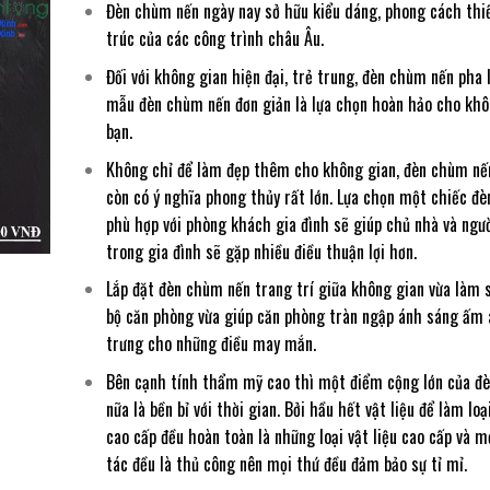
Đèn chùm nến ngày nay sở hữu kiểu dáng, phong cách thiế
trúc của các công trình châu Âu.
Đối với không gian hiện đại, trẻ trung, đèn chùm nến pha 
mẫu đèn chùm nến đơn giản là lựa chọn hoàn hảo cho khô
bạn.
Không chỉ để làm đẹp thêm cho không gian, đèn chùm nến
còn có ý nghĩa phong thủy rất lớn. Lựa chọn một chiếc đ
phù hợp với phòng khách gia đình sẽ giúp chủ nhà và ngư
trong gia đình sẽ gặp nhiều điều thuận lợi hơn.
Lắp đặt đèn chùm nến trang trí giữa không gian vừa làm 
bộ căn phòng vừa giúp căn phòng tràn ngập ánh sáng ấm 
trưng cho những điều may mắn.
Bên cạnh tính thẩm mỹ cao thì một điểm cộng lớn của đ
nữa là bền bỉ với thời gian. Bởi hầu hết vật liệu để làm lo
cao cấp đều hoàn toàn là những loại vật liệu cao cấp và 
tác đều là thủ công nên mọi thứ đều đảm bảo sự tỉ mỉ.