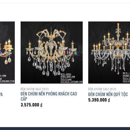
ĐÈN CHÙM SALE 2023
ĐÈN CHÙM SALE 2023
ĐÈN CHÙM NẾN PHÒNG KHÁCH CAO
PA
ĐÈN CHÙM NẾN QUÝ TỘC
CẤP
5.390.000
₫
3.575.000
₫