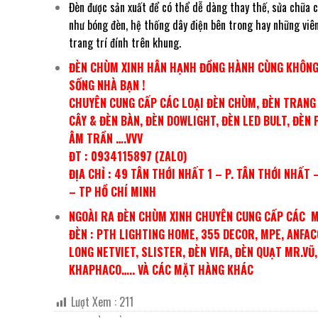
Đèn được sản xuất để có thể dễ dàng thay thế, sửa chữa 
như bóng đèn, hệ thống dây điện bên trong hay những viên
trang trí đính trên khung.
ĐÈN CHÙM XINH HÂN HẠNH ĐỒNG HÀNH CÙNG KHÔNG
SỐNG NHÀ BẠN !
CHUYÊN CUNG CẤP CÁC LOẠI ĐÈN CHÙM, ĐÈN TRANG 
CÂY & ĐÈN BÀN, ĐÈN DOWLIGHT, ĐÈN LED BULT, ĐÈN 
ÂM TRẦN ….VVV
ĐT : 0934115897 (ZALO)
ĐỊA CHỈ : 49 TÂN THỚI NHẤT 1 – P. TÂN THỚI NHẤT 
– TP HỒ CHÍ MINH
NGOÀI RA ĐÈN CHÙM XINH CHUYÊN CUNG CẤP CÁC 
ĐÈN : PTH LIGHTING HOME, 355 DECOR, MPE, ANFAC
LONG NETVIET, SLISTER, ĐÈN VIFA, ĐÈN QUẠT MR.VŨ,
KHAPHACO….. VÀ CÁC MẶT HÀNG KHÁC
Lượt Xem :
211