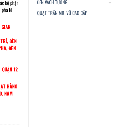
ĐÈN VÁCH TƯỜNG
các bộ phận
 pha lê
QUẠT TRẦN MR. VŨ CAO CẤP
 GIAN
TRÍ, ĐÈN
PHA, ĐÈN
– QUẬN 12
MẶT HÀNG
O, NAM