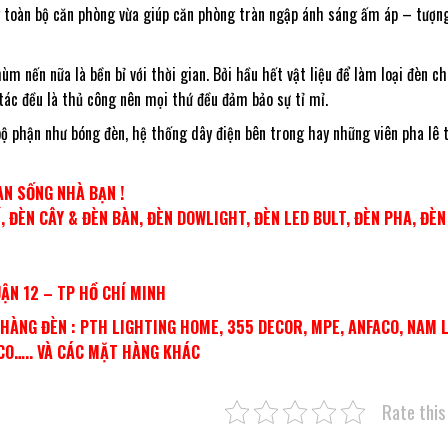
g toàn bộ căn phòng vừa giúp căn phòng tràn ngập ánh sáng ấm áp – tượn
 nến nữa là bền bỉ với thời gian. Bởi hầu hết vật liệu để làm loại đèn c
 tác đều là thủ công nên mọi thứ đều đảm bảo sự tỉ mỉ.
ộ phận như bóng đèn, hệ thống dây điện bên trong hay những viên pha lê t
N SỐNG NHÀ BẠN !
 ĐÈN CÂY & ĐÈN BÀN, ĐÈN DOWLIGHT, ĐÈN LED BULT, ĐÈN PHA, ĐÈ
UẬN 12 – TP HỒ CHÍ MINH
ÀNG ĐÈN : PTH LIGHTING HOME, 355 DECOR, MPE, ANFACO, NAM 
ACO….. VÀ CÁC MẶT HÀNG KHÁC
Rate this