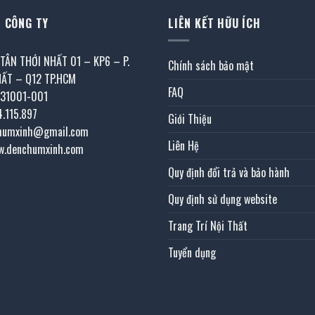
 CÔNG TY
LIÊN KẾT HỮU ÍCH
 TÂN THỚI NHẤT 01 – KP6 – P.
Chính sách bảo mật
HẤT – Q12 TP.HCM
FAQ
031001-001
4.115.897
Giới Thiệu
chumxinh@gmail.com
Liên Hệ
w.denchumxinh.com
Quy định đổi trả và bảo hành
Quy định sử dụng website
Trang Trí Nội Thất
Tuyển dụng