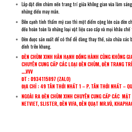
Lắp đặt đèn chùm nến trang trí giữa không gian vừa làm sán
những điều may mắn.
Bên cạnh tính thẩm mỹ cao thì một điểm cộng lớn của đèn chùm
đều hoàn toàn là những loại vật liệu cao cấp và mọi khâu chế
Đèn được sản xuất để có thể dễ dàng thay thế, sửa chữa các b
đính trên khung.
ĐÈN CHÙM XINH HÂN HẠNH ĐỒNG HÀNH CÙNG KHÔNG GIA
CHUYÊN CUNG CẤP CÁC LOẠI ĐÈN CHÙM, ĐÈN TRANG TRÍ,
….VVV
ĐT : 0934115897 (ZALO)
ĐỊA CHỈ : 49 TÂN THỚI NHẤT 1 – P. TÂN THỚI NHẤT – Q
NGOÀI RA ĐÈN CHÙM XINH CHUYÊN CUNG CẤP CÁC MẶT H
NETVIET, SLISTER, ĐÈN VIFA, ĐÈN QUẠT MR.VŨ, KHAPH