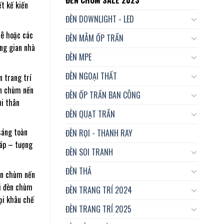
t kế kiến
ĐÈN DOWNLIGHT - LED
lê hoặc các
ĐÈN MÂM ỐP TRẦN
ng gian nhà
ĐÈN MPE
ĐÈN NGOẠI THẤT
 trang trí
èn chùm nến
ĐÈN ỐP TRẦN BAN CÔNG
ời thân
ĐÈN QUẠT TRẦN
sáng toàn
ĐÈN RỌI - THANH RAY
áp – tượng
ĐÈN SOI TRANH
ĐÈN THẢ
èn chùm nến
ại đèn chùm
ĐÈN TRANG TRÍ 2024
mọi khâu chế
ĐÈN TRANG TRÍ 2025