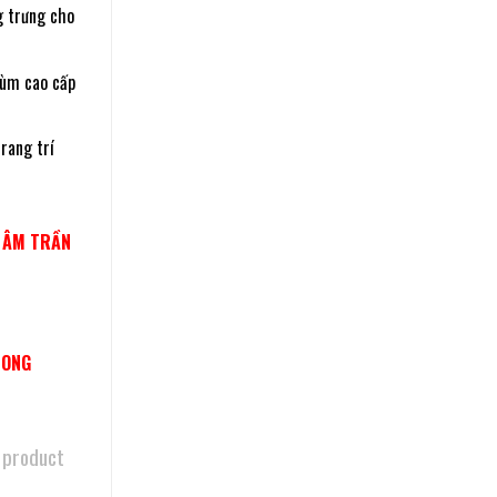
g trưng cho
hùm cao cấp
rang trí
N ÂM TRẦN
LONG
 product